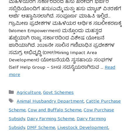
ಮಹಿಳೆಯರಿಗೆ ಸರ್ಕಾರದಿಂದ ಹಸು ಖರೀದಿಗೆ ಭರ್ಜರಿ
ಸಬ್ಸಿಡಿಯೊಂದಿಗೆ ಹಸು/ಎಮ್ಮೆ ಮತ್ತು ಹಸು ಮ್ಯಾಟ್ ವಿತರಣೆಗೆ
ಅರ್ಜಿ ಆಹ್ವಾನಿಸಲಾಗಿದೆ. ಸಂಪೂರ್ಣ ಮಾಹಿತಿ ಇಲ್ಲಿದೆ…
ಗ್ರಾಮೀಣ ಪ್ರದೇಶಗಳ ಮಹಿಳೆಯರ ಆರ್ಥಿಕ ಸಬಲೀಕರಣಕ್ಕೆ
(Women Empowerment) ಮತ್ತೊಂದು ಮಹತ್ವದ
ಹೆಜ್ಜೆಯಾಗಿ ರಾಜ್ಯ ಸರ್ಕಾರದಿಂದ ವಿಶೇಷ ಯೋಜನೆ
ಜಾರಿಯಾಗಿದೆ. 2026ನೇ ಸಾಲಿನ ಗಣಿಬಾಧಿತ ಪ್ರದೇಶಗಳ
ಸಮಗ್ರ ಅಭಿವೃದ್ಧಿ (DMF/Mining Impact Area
Development) ಯೋಜನೆಯಡಿ ಸ್ವಸಹಾಯ ಸಂಘಗಳ
(Self Help Group – SHG) ಸದಸ್ಯೆಯರಾಗಿರುವ …
Read
more
Categories
Agriculture
,
Govt Schemes
Tags
Animal Husbandry Department
,
Cattle Purchase
Scheme
,
Cow and Buffalo Scheme
,
Cow Purchase
Subsidy
,
Dairy Farming Scheme
,
Dairy Farming
Subsidy
,
DMF Scheme
,
Livestock Development
,