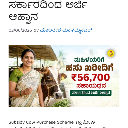
ಸರ್ಕಾರದಿಂದ ಅರ್ಜಿ
ಆಹ್ವಾನ
02/06/2026
by
ಮಾಲತೇಶ ಮಾಳಮ್ಮನವರ್
Subsidy Cow Purchase Scheme: ಗ್ರಾಮೀಣ