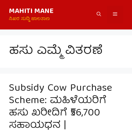
Skip
MAHITI MANE
to
Menu
content
ನಿಖರ ಸುದ್ದಿ ಜಾಲತಾಣ
ಹಸು ಎಮ್ಮೆ ವಿತರಣೆ
Subsidy Cow Purchase
Scheme: ಮಹಿಳೆಯರಿಗೆ
ಹಸು ಖರೀದಿಗೆ ₹56,700
ಸಹಾಯಧನ |