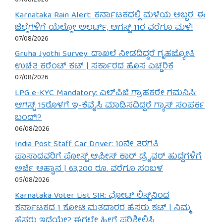
07/08/2026
Karnataka Rain Alert: ಕರ್ನಾಟಕದಲ್ಲಿ ಮಳೆಯ ಅಬ್ಬರ: ಈ
ಜಿಲ್ಲೆಗಳಿಗೆ ಯೆಲ್ಲೋ ಅಲರ್ಟ್, ಆಗಸ್ಟ್ 11ರ ವರೆಗೂ ಮಳೆ!
07/08/2026
Gruha Jyothi Survey: ದಾಖಲೆ ನೀಡದಿದ್ದರೆ ಗೃಹಜ್ಯೋತಿ
ಉಚಿತ ಕರೆಂಟ್ ಕಟ್ | ಸರ್ಕಾರದ ಹೊಸ ಎಚ್ಚರಿಕೆ
07/08/2026
LPG e-KYC Mandatory: ಎಲ್‌ಪಿಜಿ ಗ್ರಾಹಕರೇ ಗಮನಿಸಿ:
ಆಗಸ್ಟ್ 15ರೊಳಗೆ ಇ-ಕೆವೈಸಿ ಮಾಡಿಸದಿದ್ದರೆ ಗ್ಯಾಸ್ ಸಂಪರ್ಕ
ಬಂದ್!?
06/08/2026
India Post Staff Car Driver: 10ನೇ ತರಗತಿ
ಪಾಸಾದವರಿಗೆ ಪೋಸ್ಟ್ ಆಫೀಸ್ ಕಾರ್ ಡ್ರೈವರ್ ಹುದ್ದೆಗಳಿಗೆ
ಅರ್ಜಿ ಆಹ್ವಾನ | 63,200 ರೂ. ವರೆಗೂ ಸಂಬಳ
05/08/2026
Karnataka Voter List SIR: ವೋಟ್ ಲಿಸ್ಟ್‌ನಿಂದ
ಕರ್ನಾಟಕದ 1 ಕೋಟಿ ಮತದಾರರ ಹೆಸರು ಕಟ್ | ನಿಮ್ಮ
ಹೆಸರು ಇದೆಯೇ? ಈಗಲೇ ಹೀಗೆ ಪರಿಶೀಲಿಸಿ