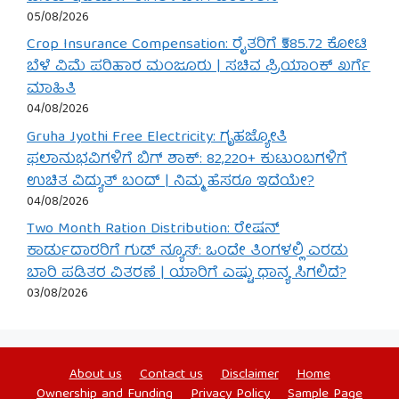
05/08/2026
Crop Insurance Compensation: ರೈತರಿಗೆ ₹585.72 ಕೋಟಿ
ಬೆಳೆ ವಿಮೆ ಪರಿಹಾರ ಮಂಜೂರು | ಸಚಿವ ಪ್ರಿಯಾಂಕ್ ಖರ್ಗೆ
ಮಾಹಿತಿ
04/08/2026
Gruha Jyothi Free Electricity: ಗೃಹಜ್ಯೋತಿ
ಫಲಾನುಭವಿಗಳಿಗೆ ಬಿಗ್ ಶಾಕ್: 82,220+ ಕುಟುಂಬಗಳಿಗೆ
ಉಚಿತ ವಿದ್ಯುತ್ ಬಂದ್ | ನಿಮ್ಮ ಹೆಸರೂ ಇದೆಯೇ?
04/08/2026
Two Month Ration Distribution: ರೇಷನ್
ಕಾರ್ಡುದಾರರಿಗೆ ಗುಡ್ ನ್ಯೂಸ್: ಒಂದೇ ತಿಂಗಳಲ್ಲಿ ಎರಡು
ಬಾರಿ ಪಡಿತರ ವಿತರಣೆ | ಯಾರಿಗೆ ಎಷ್ಟು ಧಾನ್ಯ ಸಿಗಲಿದೆ?
03/08/2026
About us
Contact us
Disclaimer
Home
Ownership and Funding
Privacy Policy
Sample Page