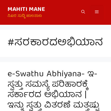
Skip
MAHITI MANE
to
Menu
content
ನಿಖರ ಸುದ್ದಿ ಜಾಲತಾಣ
#ಸರಕಾರದಅಭಿಯಾನ
e-Swathu Abhiyana- ಇ-
ಸ್ವತ್ತು ಸಮಸ್ಯೆ ಪರಿಹಾರಕ್ಕೆ
ಸರ್ಕಾರದ ಅಭಿಯಾನ |
ಇನ್ನು ಸ್ವತ್ತು ವಿತರಣೆ ಮತ್ತಷ್ಟು