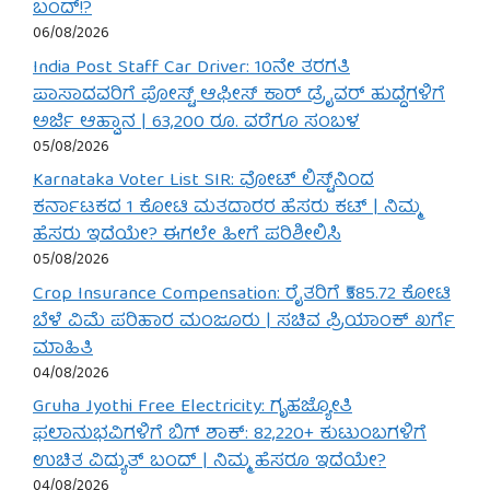
ಬಂದ್!?
06/08/2026
India Post Staff Car Driver: 10ನೇ ತರಗತಿ
ಪಾಸಾದವರಿಗೆ ಪೋಸ್ಟ್ ಆಫೀಸ್ ಕಾರ್ ಡ್ರೈವರ್ ಹುದ್ದೆಗಳಿಗೆ
ಅರ್ಜಿ ಆಹ್ವಾನ | 63,200 ರೂ. ವರೆಗೂ ಸಂಬಳ
05/08/2026
Karnataka Voter List SIR: ವೋಟ್ ಲಿಸ್ಟ್‌ನಿಂದ
ಕರ್ನಾಟಕದ 1 ಕೋಟಿ ಮತದಾರರ ಹೆಸರು ಕಟ್ | ನಿಮ್ಮ
ಹೆಸರು ಇದೆಯೇ? ಈಗಲೇ ಹೀಗೆ ಪರಿಶೀಲಿಸಿ
05/08/2026
Crop Insurance Compensation: ರೈತರಿಗೆ ₹585.72 ಕೋಟಿ
ಬೆಳೆ ವಿಮೆ ಪರಿಹಾರ ಮಂಜೂರು | ಸಚಿವ ಪ್ರಿಯಾಂಕ್ ಖರ್ಗೆ
ಮಾಹಿತಿ
04/08/2026
Gruha Jyothi Free Electricity: ಗೃಹಜ್ಯೋತಿ
ಫಲಾನುಭವಿಗಳಿಗೆ ಬಿಗ್ ಶಾಕ್: 82,220+ ಕುಟುಂಬಗಳಿಗೆ
ಉಚಿತ ವಿದ್ಯುತ್ ಬಂದ್ | ನಿಮ್ಮ ಹೆಸರೂ ಇದೆಯೇ?
04/08/2026