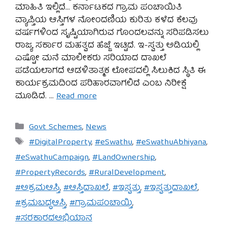
ಮಾಹಿತಿ ಇಲ್ಲಿದೆ… ಕರ್ನಾಟಕದ ಗ್ರಾಮ ಪಂಚಾಯಿತಿ
ವ್ಯಾಪ್ತಿಯ ಆಸ್ತಿಗಳ ನೋಂದಣಿಯ ಕುರಿತು ಕಳೆದ ಕೆಲವು
ವರ್ಷಗಳಿಂದ ಸೃಷ್ಟಿಯಾಗಿರುವ ಗೊಂದಲವನ್ನು ಸರಿಪಡಿಸಲು
ರಾಜ್ಯ ಸರ್ಕಾರ ಮಹತ್ವದ ಹೆಜ್ಜೆ ಇಟ್ಟಿದೆ. ಇ-ಸ್ವತ್ತು ಅಡಿಯಲ್ಲಿ
ಎಷ್ಟೋ ಮನೆ ಮಾಲೀಕರು ಸರಿಯಾದ ದಾಖಲೆ
ಪಡೆಯಲಾಗದೆ ಆಡಳಿತಾತ್ಮಕ ಲೋಪದಲ್ಲಿ ಸಿಲುಕಿದ ಸ್ಥಿತಿ ಈ
ಕಾರ್ಯಕ್ರಮದಿಂದ ಪರಿಹಾರವಾಗಲಿದೆ ಎಂಬ ನಿರೀಕ್ಷೆ
ಮೂಡಿದೆ. …
Read more
Categories
Govt Schemes
,
News
Tags
#DigitalProperty
,
#eSwathu
,
#eSwathuAbhiyana
,
#eSwathuCampaign
,
#LandOwnership
,
#PropertyRecords
,
#RuralDevelopment
,
#ಅಕ್ರಮಆಸ್ತಿ
,
#ಆಸ್ತಿದಾಖಲೆ
,
#ಇಸ್ವತ್ತು
,
#ಇಸ್ವತ್ತುದಾಖಲೆ
,
#ಕ್ರಮಬದ್ಧಆಸ್ತಿ
,
#ಗ್ರಾಮಪಂಚಾಯ್ತಿ
,
#ಸರಕಾರದಅಭಿಯಾನ