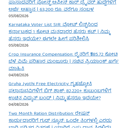
ಪಾಸಾದವರಿಗೆ ಪೋಸ್ಟ್ ಆಫೀಸ್ ಕಾರ್ ಡ್ರೈವರ್ ಹುದ್ದೆಗಳಿಗೆ
ಅರ್ಜಿ ಆಹ್ವಾನ | 63,200 ರೂ. ವರೆಗೂ ಸಂಬಳ
05/08/2026
Karnataka Voter List SIR: ವೋಟ್ ಲಿಸ್ಟ್‌ನಿಂದ
ಕರ್ನಾಟಕದ 1 ಕೋಟಿ ಮತದಾರರ ಹೆಸರು ಕಟ್ | ನಿಮ್ಮ
ಹೆಸರು ಇದೆಯೇ? ಈಗಲೇ ಹೀಗೆ ಪರಿಶೀಲಿಸಿ
05/08/2026
Crop Insurance Compensation: ರೈತರಿಗೆ ₹585.72 ಕೋಟಿ
ಬೆಳೆ ವಿಮೆ ಪರಿಹಾರ ಮಂಜೂರು | ಸಚಿವ ಪ್ರಿಯಾಂಕ್ ಖರ್ಗೆ
ಮಾಹಿತಿ
04/08/2026
Gruha Jyothi Free Electricity: ಗೃಹಜ್ಯೋತಿ
ಫಲಾನುಭವಿಗಳಿಗೆ ಬಿಗ್ ಶಾಕ್: 82,220+ ಕುಟುಂಬಗಳಿಗೆ
ಉಚಿತ ವಿದ್ಯುತ್ ಬಂದ್ | ನಿಮ್ಮ ಹೆಸರೂ ಇದೆಯೇ?
04/08/2026
Two Month Ration Distribution: ರೇಷನ್
ಕಾರ್ಡುದಾರರಿಗೆ ಗುಡ್ ನ್ಯೂಸ್: ಒಂದೇ ತಿಂಗಳಲ್ಲಿ ಎರಡು