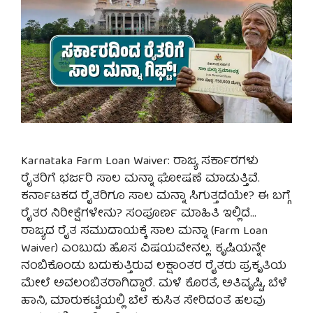
Karnataka Farm Loan Waiver: ರಾಜ್ಯ ಸರ್ಕಾರಗಳು
ರೈತರಿಗೆ ಭರ್ಜರಿ ಸಾಲ ಮನ್ನಾ ಘೋಷಣೆ ಮಾಡುತ್ತಿವೆ.
ಕರ್ನಾಟಕದ ರೈತರಿಗೂ ಸಾಲ ಮನ್ನಾ ಸಿಗುತ್ತದೆಯೇ? ಈ ಬಗ್ಗೆ
ರೈತರ ನಿರೀಕ್ಷೆಗಳೇನು? ಸಂಪೂರ್ಣ ಮಾಹಿತಿ ಇಲ್ಲಿದೆ…
ರಾಜ್ಯದ ರೈತ ಸಮುದಾಯಕ್ಕೆ ಸಾಲ ಮನ್ನಾ (Farm Loan
Waiver) ಎಂಬುದು ಹೊಸ ವಿಷಯವೇನಲ್ಲ. ಕೃಷಿಯನ್ನೇ
ನಂಬಿಕೊಂಡು ಬದುಕುತ್ತಿರುವ ಲಕ್ಷಾಂತರ ರೈತರು ಪ್ರಕೃತಿಯ
ಮೇಲೆ ಅವಲಂಬಿತರಾಗಿದ್ದಾರೆ. ಮಳೆ ಕೊರತೆ, ಅತಿವೃಷ್ಟಿ, ಬೆಳೆ
ಹಾನಿ, ಮಾರುಕಟ್ಟೆಯಲ್ಲಿ ಬೆಲೆ ಕುಸಿತ ಸೇರಿದಂತೆ ಹಲವು