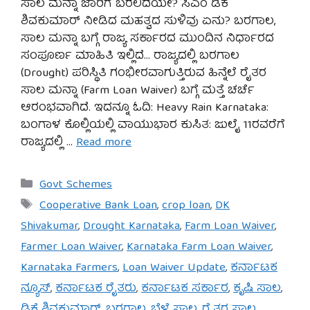
ಸಾಲ ಮನ್ನಾ ಜಾರಿಗೆ ಬರಲಿದೆಯೇ? ಸಿಎಂ ಡಿಕೆ
ಶಿವಕುಮಾರ್ ನೀಡಿದ ಮಹತ್ವದ ಸುಳಿವು ಏನು? ಬರಗಾಲ,
ಸಾಲ ಮನ್ನಾ ಬಗ್ಗೆ ರಾಜ್ಯ ಸರ್ಕಾರದ ಮುಂದಿನ ನಿರ್ಧಾರದ
ಸಂಪೂರ್ಣ ಮಾಹಿತಿ ಇಲ್ಲಿದೆ… ರಾಜ್ಯದಲ್ಲಿ ಬರಗಾಲ
(Drought) ಪರಿಸ್ಥಿತಿ ಗಂಭೀರವಾಗುತ್ತಿರುವ ಹಿನ್ನೆಲೆ ರೈತರ
ಸಾಲ ಮನ್ನಾ (Farm Loan Waiver) ಬಗ್ಗೆ ಮತ್ತೆ ಚರ್ಚೆ
ಆರಂಭವಾಗಿದೆ. ಇದನ್ನೂ ಓದಿ: Heavy Rain Karnataka:
ಬಂಗಾಳ ಕೊಲ್ಲಿಯಲ್ಲಿ ವಾಯುಭಾರ ಕುಸಿತ: ಜುಲೈ 11ರವರೆಗೆ
ರಾಜ್ಯದಲ್ಲಿ …
Read more
Categories
Govt Schemes
Tags
Cooperative Bank Loan
,
crop loan
,
DK
Shivakumar
,
Drought Karnataka
,
Farm Loan Waiver
,
Farmer Loan Waiver
,
Karnataka Farm Loan Waiver
,
Karnataka Farmers
,
Loan Waiver Update
,
ಕರ್ನಾಟಕ
ನ್ಯೂಸ್
,
ಕರ್ನಾಟಕ ರೈತರು
,
ಕರ್ನಾಟಕ ಸರ್ಕಾರ
,
ಕೃಷಿ ಸಾಲ
,
ಡಿಕೆ ಶಿವಕುಮಾರ್
,
ಬರಗಾಲ
,
ಬೆಳೆ ಸಾಲ
,
ರೈತರ ಸಾಲ