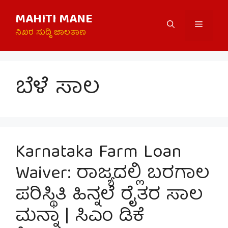
Skip
MAHITI MANE
to
Menu
content
ನಿಖರ ಸುದ್ದಿ ಜಾಲತಾಣ
ಬೆಳೆ ಸಾಲ
Karnataka Farm Loan
Waiver: ರಾಜ್ಯದಲ್ಲಿ ಬರಗಾಲ
ಪರಿಸ್ಥಿತಿ ಹಿನ್ನಲೆ ರೈತರ ಸಾಲ
ಮನ್ನಾ | ಸಿಎಂ ಡಿಕೆ