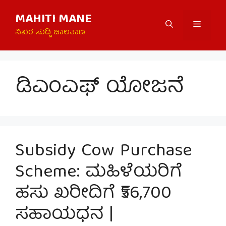
Skip
MAHITI MANE
to
Menu
content
ನಿಖರ ಸುದ್ದಿ ಜಾಲತಾಣ
ಡಿಎಂಎಫ್ ಯೋಜನೆ
Subsidy Cow Purchase
Scheme: ಮಹಿಳೆಯರಿಗೆ
ಹಸು ಖರೀದಿಗೆ ₹56,700
ಸಹಾಯಧನ |