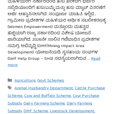
ಮಹಿಳೆಯರಿಗೆ ಸರ್ಕಾರದಿಂದ ಹಸು ಖರೀದಿಗೆ ಭರ್ಜರಿ
ಸಬ್ಸಿಡಿಯೊಂದಿಗೆ ಹಸು/ಎಮ್ಮೆ ಮತ್ತು ಹಸು ಮ್ಯಾಟ್ ವಿತರಣೆಗೆ
ಅರ್ಜಿ ಆಹ್ವಾನಿಸಲಾಗಿದೆ. ಸಂಪೂರ್ಣ ಮಾಹಿತಿ ಇಲ್ಲಿದೆ…
ಗ್ರಾಮೀಣ ಪ್ರದೇಶಗಳ ಮಹಿಳೆಯರ ಆರ್ಥಿಕ ಸಬಲೀಕರಣಕ್ಕೆ
(Women Empowerment) ಮತ್ತೊಂದು ಮಹತ್ವದ
ಹೆಜ್ಜೆಯಾಗಿ ರಾಜ್ಯ ಸರ್ಕಾರದಿಂದ ವಿಶೇಷ ಯೋಜನೆ
ಜಾರಿಯಾಗಿದೆ. 2026ನೇ ಸಾಲಿನ ಗಣಿಬಾಧಿತ ಪ್ರದೇಶಗಳ
ಸಮಗ್ರ ಅಭಿವೃದ್ಧಿ (DMF/Mining Impact Area
Development) ಯೋಜನೆಯಡಿ ಸ್ವಸಹಾಯ ಸಂಘಗಳ
(Self Help Group – SHG) ಸದಸ್ಯೆಯರಾಗಿರುವ …
Read
more
Categories
Agriculture
,
Govt Schemes
Tags
Animal Husbandry Department
,
Cattle Purchase
Scheme
,
Cow and Buffalo Scheme
,
Cow Purchase
Subsidy
,
Dairy Farming Scheme
,
Dairy Farming
Subsidy
,
DMF Scheme
,
Livestock Development
,