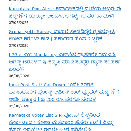
07/08/2026
Karnataka Rain Alert: ಕರ್ನಾಟಕದಲ್ಲಿ ಮಳೆಯ ಅಬ್ಬರ: ಈ
ಜಿಲ್ಲೆಗಳಿಗೆ ಯೆಲ್ಲೋ ಅಲರ್ಟ್, ಆಗಸ್ಟ್ 11ರ ವರೆಗೂ ಮಳೆ!
07/08/2026
Gruha Jyothi Survey: ದಾಖಲೆ ನೀಡದಿದ್ದರೆ ಗೃಹಜ್ಯೋತಿ
ಉಚಿತ ಕರೆಂಟ್ ಕಟ್ | ಸರ್ಕಾರದ ಹೊಸ ಎಚ್ಚರಿಕೆ
07/08/2026
LPG e-KYC Mandatory: ಎಲ್‌ಪಿಜಿ ಗ್ರಾಹಕರೇ ಗಮನಿಸಿ:
ಆಗಸ್ಟ್ 15ರೊಳಗೆ ಇ-ಕೆವೈಸಿ ಮಾಡಿಸದಿದ್ದರೆ ಗ್ಯಾಸ್ ಸಂಪರ್ಕ
ಬಂದ್!?
06/08/2026
India Post Staff Car Driver: 10ನೇ ತರಗತಿ
ಪಾಸಾದವರಿಗೆ ಪೋಸ್ಟ್ ಆಫೀಸ್ ಕಾರ್ ಡ್ರೈವರ್ ಹುದ್ದೆಗಳಿಗೆ
ಅರ್ಜಿ ಆಹ್ವಾನ | 63,200 ರೂ. ವರೆಗೂ ಸಂಬಳ
05/08/2026
Karnataka Voter List SIR: ವೋಟ್ ಲಿಸ್ಟ್‌ನಿಂದ
ಕರ್ನಾಟಕದ 1 ಕೋಟಿ ಮತದಾರರ ಹೆಸರು ಕಟ್ | ನಿಮ್ಮ
ಹೆಸರು ಇದೆಯೇ? ಈಗಲೇ ಹೀಗೆ ಪರಿಶೀಲಿಸಿ