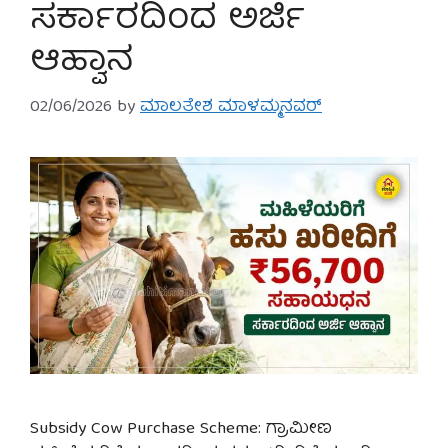
ಸರ್ಕಾರದಿಂದ ಅರ್ಜಿ
ಆಹ್ವಾನ
02/06/2026
by
ಮಾಲತೇಶ ಮಾಳಮ್ಮನವರ್
Subsidy Cow Purchase Scheme: ಗ್ರಾಮೀಣ