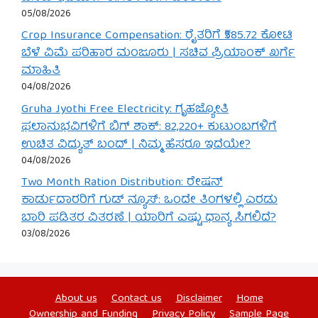
05/08/2026
Crop Insurance Compensation: ರೈತರಿಗೆ ₹585.72 ಕೋಟಿ
ಬೆಳೆ ವಿಮೆ ಪರಿಹಾರ ಮಂಜೂರು | ಸಚಿವ ಪ್ರಿಯಾಂಕ್ ಖರ್ಗೆ
ಮಾಹಿತಿ
04/08/2026
Gruha Jyothi Free Electricity: ಗೃಹಜ್ಯೋತಿ
ಫಲಾನುಭವಿಗಳಿಗೆ ಬಿಗ್ ಶಾಕ್: 82,220+ ಕುಟುಂಬಗಳಿಗೆ
ಉಚಿತ ವಿದ್ಯುತ್ ಬಂದ್ | ನಿಮ್ಮ ಹೆಸರೂ ಇದೆಯೇ?
04/08/2026
Two Month Ration Distribution: ರೇಷನ್
ಕಾರ್ಡುದಾರರಿಗೆ ಗುಡ್ ನ್ಯೂಸ್: ಒಂದೇ ತಿಂಗಳಲ್ಲಿ ಎರಡು
ಬಾರಿ ಪಡಿತರ ವಿತರಣೆ | ಯಾರಿಗೆ ಎಷ್ಟು ಧಾನ್ಯ ಸಿಗಲಿದೆ?
03/08/2026
About us
Contact us
Disclaimer
Home
Ownership and Funding
Privacy Policy
Sample Page