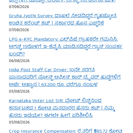
ಜಿಲ್ಲೆಗಳಿಗೆ ಯೆಲ್ಲೋ ಅಲರ್ಟ್, ಆಗಸ್ಟ್ 11ರ ವರೆಗೂ ಮಳೆ!
07/08/2026
Gruha Jyothi Survey: ದಾಖಲೆ ನೀಡದಿದ್ದರೆ ಗೃಹಜ್ಯೋತಿ
ಉಚಿತ ಕರೆಂಟ್ ಕಟ್ | ಸರ್ಕಾರದ ಹೊಸ ಎಚ್ಚರಿಕೆ
07/08/2026
LPG e-KYC Mandatory: ಎಲ್‌ಪಿಜಿ ಗ್ರಾಹಕರೇ ಗಮನಿಸಿ:
ಆಗಸ್ಟ್ 15ರೊಳಗೆ ಇ-ಕೆವೈಸಿ ಮಾಡಿಸದಿದ್ದರೆ ಗ್ಯಾಸ್ ಸಂಪರ್ಕ
ಬಂದ್!?
06/08/2026
India Post Staff Car Driver: 10ನೇ ತರಗತಿ
ಪಾಸಾದವರಿಗೆ ಪೋಸ್ಟ್ ಆಫೀಸ್ ಕಾರ್ ಡ್ರೈವರ್ ಹುದ್ದೆಗಳಿಗೆ
ಅರ್ಜಿ ಆಹ್ವಾನ | 63,200 ರೂ. ವರೆಗೂ ಸಂಬಳ
05/08/2026
Karnataka Voter List SIR: ವೋಟ್ ಲಿಸ್ಟ್‌ನಿಂದ
ಕರ್ನಾಟಕದ 1 ಕೋಟಿ ಮತದಾರರ ಹೆಸರು ಕಟ್ | ನಿಮ್ಮ
ಹೆಸರು ಇದೆಯೇ? ಈಗಲೇ ಹೀಗೆ ಪರಿಶೀಲಿಸಿ
05/08/2026
Crop Insurance Compensation: ರೈತರಿಗೆ ₹585.72 ಕೋಟಿ