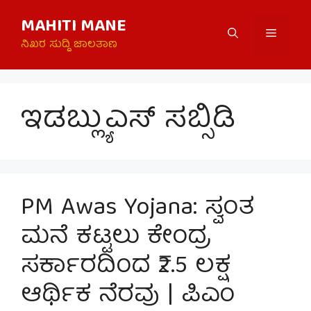
Skip
MAHITI MANE
to
Menu
content
ನಿಖರ ಸುದ್ದಿ ಜಾಲತಾಣ
ಇಡಬ್ಲ್ಯುಎಸ್ ಸಬ್ಸಿಡಿ
PM Awas Yojana: ಸ್ವಂತ
ಮನೆ ಕಟ್ಟಲು ಕೇಂದ್ರ
ಸರ್ಕಾರದಿಂದ ₹2.5 ಲಕ್ಷ
ಆರ್ಥಿಕ ನೆರವು | ಪಿಎಂ