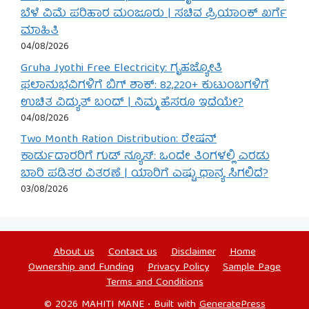
ಬೆಳೆ ವಿಮೆ ಪರಿಹಾರ ಮಂಜೂರು | ಸಚಿವ ಪ್ರಿಯಾಂಕ್ ಖರ್ಗೆ
ಮಾಹಿತಿ
04/08/2026
Gruha Jyothi Free Electricity: ಗೃಹಜ್ಯೋತಿ
ಫಲಾನುಭವಿಗಳಿಗೆ ಬಿಗ್ ಶಾಕ್: 82,220+ ಕುಟುಂಬಗಳಿಗೆ
ಉಚಿತ ವಿದ್ಯುತ್ ಬಂದ್ | ನಿಮ್ಮ ಹೆಸರೂ ಇದೆಯೇ?
04/08/2026
Two Month Ration Distribution: ರೇಷನ್
ಕಾರ್ಡುದಾರರಿಗೆ ಗುಡ್ ನ್ಯೂಸ್: ಒಂದೇ ತಿಂಗಳಲ್ಲಿ ಎರಡು
ಬಾರಿ ಪಡಿತರ ವಿತರಣೆ | ಯಾರಿಗೆ ಎಷ್ಟು ಧಾನ್ಯ ಸಿಗಲಿದೆ?
03/08/2026
About us
Contact us
Disclaimer
Home
Ownership and Funding
Privacy Policy
Sample Page
Terms and Conditions
© 2026 MAHITI MANE
• Built with
GeneratePress