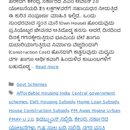
ಖರೀದಿಗೆ ಕೇಂದ್ರ ಸರ್ಕಾರದ ಪಿಎಂ ಆವಾಸ್ 2.0
ಯೋಜನೆಯಡಿ ₹2.5 ಲಕ್ಷಗಳವರೆಗೆ ಸಹಾಯಧನ ನೀಡುತ್ತಿದೆ.
ಈ ಕುರಿತ ಸಂಪೂರ್ಣ ಮಾಹಿತಿ ಇಲ್ಲಿದೆ… ಒಂದು
ಸುಂದರವಾದ ಸ್ವಂತ ಮನೆ (Own House) ಹೊಂದುವುದು
ಪ್ರತಿಯೊಬ್ಬರ ಜೀವನದ ಅತಿದೊಡ್ಡ ಕನಸು. ಆದರೆ, ದಿನದಿಂದ
ದಿನಕ್ಕೆ ಗಗನಕ್ಕೇರುತ್ತಿರುವ ಭೂಮಿಯ ಬೆಲೆ ಹಾಗೂ
ದುಬಾರಿಯಾಗುತ್ತಿರುವ ನಿರ್ಮಾಣ ವೆಚ್ಚದಿಂದಾಗಿ
(Construction Cost) ಹೊಸದಾಗಿ ಕಟ್ಟಿಸುವುದು ಮಧ್ಯಮ
ವರ್ಗ ಹಾಗೂ ಆರ್ಥಿಕವಾಗಿ ಹಿಂದುಳಿದ ಕುಟುಂಬಗಳಿಗೆ
ಬಹುದೊಡ್ಡ …
Read more
Categories
Govt Schemes
Tags
Affordable Housing India
,
Central government
schemes
,
EWS Housing Subsidy
,
Home Loan Subsidy
,
House Construction Subsidy
,
PM Awas Yojana Urban
,
PMAY-U 2.0
,
ಇಡಬ್ಲ್ಯುಎಸ್ ಸಬ್ಸಿಡಿ
,
ಕೇಂದ್ರ ಸರ್ಕಾರದ
ಯೋಜನೆಗಳು
,
ಗೃಹ ಸಾಲ ಬಡ್ಡಿ ಸಬ್ಸಿಡಿ
,
ನಗರ ವಸತಿ