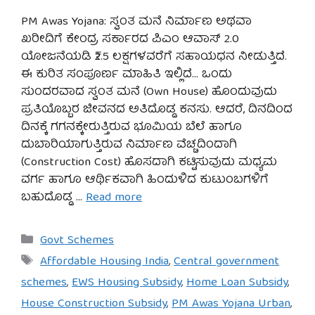
PM Awas Yojana: ಸ್ವಂತ ಮನೆ ನಿರ್ಮಾಣ ಅಥವಾ
ಖರೀದಿಗೆ ಕೇಂದ್ರ ಸರ್ಕಾರದ ಪಿಎಂ ಆವಾಸ್ 2.0
ಯೋಜನೆಯಡಿ ₹2.5 ಲಕ್ಷಗಳವರೆಗೆ ಸಹಾಯಧನ ನೀಡುತ್ತಿದೆ.
ಈ ಕುರಿತ ಸಂಪೂರ್ಣ ಮಾಹಿತಿ ಇಲ್ಲಿದೆ… ಒಂದು
ಸುಂದರವಾದ ಸ್ವಂತ ಮನೆ (Own House) ಹೊಂದುವುದು
ಪ್ರತಿಯೊಬ್ಬರ ಜೀವನದ ಅತಿದೊಡ್ಡ ಕನಸು. ಆದರೆ, ದಿನದಿಂದ
ದಿನಕ್ಕೆ ಗಗನಕ್ಕೇರುತ್ತಿರುವ ಭೂಮಿಯ ಬೆಲೆ ಹಾಗೂ
ದುಬಾರಿಯಾಗುತ್ತಿರುವ ನಿರ್ಮಾಣ ವೆಚ್ಚದಿಂದಾಗಿ
(Construction Cost) ಹೊಸದಾಗಿ ಕಟ್ಟಿಸುವುದು ಮಧ್ಯಮ
ವರ್ಗ ಹಾಗೂ ಆರ್ಥಿಕವಾಗಿ ಹಿಂದುಳಿದ ಕುಟುಂಬಗಳಿಗೆ
ಬಹುದೊಡ್ಡ …
Read more
Categories
Govt Schemes
Tags
Affordable Housing India
,
Central government
schemes
,
EWS Housing Subsidy
,
Home Loan Subsidy
,
House Construction Subsidy
,
PM Awas Yojana Urban
,