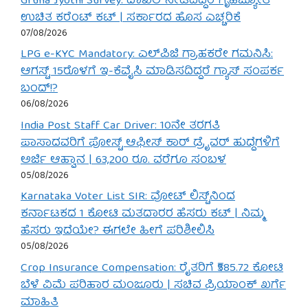
Gruha Jyothi Survey: ದಾಖಲೆ ನೀಡದಿದ್ದರೆ ಗೃಹಜ್ಯೋತಿ
ಉಚಿತ ಕರೆಂಟ್ ಕಟ್ | ಸರ್ಕಾರದ ಹೊಸ ಎಚ್ಚರಿಕೆ
07/08/2026
LPG e-KYC Mandatory: ಎಲ್‌ಪಿಜಿ ಗ್ರಾಹಕರೇ ಗಮನಿಸಿ:
ಆಗಸ್ಟ್ 15ರೊಳಗೆ ಇ-ಕೆವೈಸಿ ಮಾಡಿಸದಿದ್ದರೆ ಗ್ಯಾಸ್ ಸಂಪರ್ಕ
ಬಂದ್!?
06/08/2026
India Post Staff Car Driver: 10ನೇ ತರಗತಿ
ಪಾಸಾದವರಿಗೆ ಪೋಸ್ಟ್ ಆಫೀಸ್ ಕಾರ್ ಡ್ರೈವರ್ ಹುದ್ದೆಗಳಿಗೆ
ಅರ್ಜಿ ಆಹ್ವಾನ | 63,200 ರೂ. ವರೆಗೂ ಸಂಬಳ
05/08/2026
Karnataka Voter List SIR: ವೋಟ್ ಲಿಸ್ಟ್‌ನಿಂದ
ಕರ್ನಾಟಕದ 1 ಕೋಟಿ ಮತದಾರರ ಹೆಸರು ಕಟ್ | ನಿಮ್ಮ
ಹೆಸರು ಇದೆಯೇ? ಈಗಲೇ ಹೀಗೆ ಪರಿಶೀಲಿಸಿ
05/08/2026
Crop Insurance Compensation: ರೈತರಿಗೆ ₹585.72 ಕೋಟಿ
ಬೆಳೆ ವಿಮೆ ಪರಿಹಾರ ಮಂಜೂರು | ಸಚಿವ ಪ್ರಿಯಾಂಕ್ ಖರ್ಗೆ
ಮಾಹಿತಿ