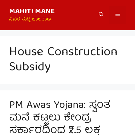
Skip
MAHITI MANE
to
Menu
content
ನಿಖರ ಸುದ್ದಿ ಜಾಲತಾಣ
House Construction
Subsidy
PM Awas Yojana: ಸ್ವಂತ
ಮನೆ ಕಟ್ಟಲು ಕೇಂದ್ರ
ಸರ್ಕಾರದಿಂದ ₹2.5 ಲಕ್ಷ