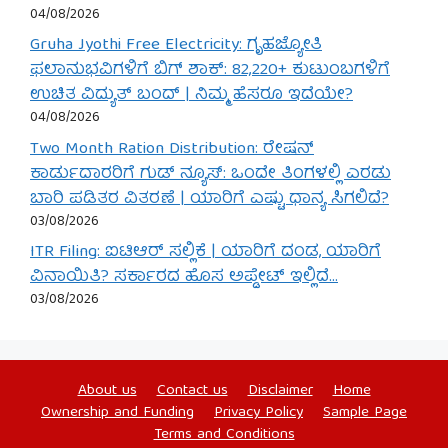
04/08/2026
Gruha Jyothi Free Electricity: ಗೃಹಜ್ಯೋತಿ
ಫಲಾನುಭವಿಗಳಿಗೆ ಬಿಗ್ ಶಾಕ್: 82,220+ ಕುಟುಂಬಗಳಿಗೆ
ಉಚಿತ ವಿದ್ಯುತ್ ಬಂದ್ | ನಿಮ್ಮ ಹೆಸರೂ ಇದೆಯೇ?
04/08/2026
Two Month Ration Distribution: ರೇಷನ್
ಕಾರ್ಡುದಾರರಿಗೆ ಗುಡ್ ನ್ಯೂಸ್: ಒಂದೇ ತಿಂಗಳಲ್ಲಿ ಎರಡು
ಬಾರಿ ಪಡಿತರ ವಿತರಣೆ | ಯಾರಿಗೆ ಎಷ್ಟು ಧಾನ್ಯ ಸಿಗಲಿದೆ?
03/08/2026
ITR Filing: ಐಟಿಆರ್ ಸಲ್ಲಿಕೆ | ಯಾರಿಗೆ ದಂಡ, ಯಾರಿಗೆ
ವಿನಾಯಿತಿ? ಸರ್ಕಾರದ ಹೊಸ ಅಪ್ಡೇಟ್ ಇಲ್ಲಿದೆ…
03/08/2026
About us
Contact us
Disclaimer
Home
Ownership and Funding
Privacy Policy
Sample Page
Terms and Conditions