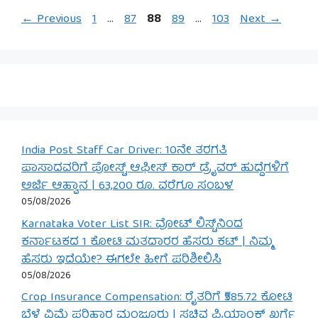
Page
Page
Page
Page
Page
←
Previous
1
…
87
88
89
…
103
Next
→
India Post Staff Car Driver: 10ನೇ ತರಗತಿ
ಪಾಸಾದವರಿಗೆ ಪೋಸ್ಟ್ ಆಫೀಸ್ ಕಾರ್ ಡ್ರೈವರ್ ಹುದ್ದೆಗಳಿಗೆ
ಅರ್ಜಿ ಆಹ್ವಾನ | 63,200 ರೂ. ವರೆಗೂ ಸಂಬಳ
05/08/2026
Karnataka Voter List SIR: ವೋಟ್ ಲಿಸ್ಟ್‌ನಿಂದ
ಕರ್ನಾಟಕದ 1 ಕೋಟಿ ಮತದಾರರ ಹೆಸರು ಕಟ್ | ನಿಮ್ಮ
ಹೆಸರು ಇದೆಯೇ? ಈಗಲೇ ಹೀಗೆ ಪರಿಶೀಲಿಸಿ
05/08/2026
Crop Insurance Compensation: ರೈತರಿಗೆ ₹585.72 ಕೋಟಿ
ಬೆಳೆ ವಿಮೆ ಪರಿಹಾರ ಮಂಜೂರು | ಸಚಿವ ಪ್ರಿಯಾಂಕ್ ಖರ್ಗೆ