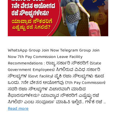
WhatsApp Group Join Now Telegram Group Join
Now 7th Pay Commission Leave Facility
Recommendations : ರಾಜ್ಯ ಸರ್ಕಾರಿ ನೌಕರರಿಗೆ (State
Government Employees) ಸಿಗಲಿರುವ ವಿವಿಧ ಸರ್ಕಾರಿ
ಸೌಲಭ್ಯಗಳ (Govt facility) ಪೈಕಿ ರಜಾ ಸೌಲಭ್ಯಗಳು ಕೂಡ
ಒಂದು. 7ನೇ ವೇತನ ಆಯೋಗವು (7th Pay Commission)
ಸದರಿ ರಜಾ ಸೌಲಭ್ಯಗಳ ವಿಚಾರವಾಗಿ ಮಾಡಿದ
ಶಿಫಾರಸುಗಳೇನು? ಯಾವ್ಯಾವ ನೌಕರರಿಗೆ ಎಷ್ಟೆಷ್ಟು ರಜೆ
ಸಿಗಲಿದೆ? ಎಂಬ ಸಂಪೂರ್ಣ ಮಾಹಿತಿ ಇಲ್ಲಿದೆ… ಗಳಿಕೆ ರಜೆ …
Read more