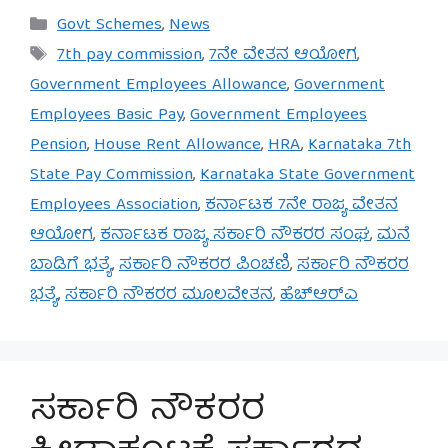
Categories
Govt Schemes
,
News
Tags
7th pay commission
,
7ನೇ ವೇತನ ಆಯೋಗ
,
Government Employees Allowance
,
Government
Employees Basic Pay
,
Government Employees
Pension
,
House Rent Allowance
,
HRA
,
Karnataka 7th
State Pay Commission
,
Karnataka State Government
Employees Association
,
ಕರ್ನಾಟಕ 7ನೇ ರಾಜ್ಯ ವೇತನ
ಆಯೋಗ
,
ಕರ್ನಾಟಕ ರಾಜ್ಯ ಸರ್ಕಾರಿ ನೌಕರರ ಸಂಘ
,
ಮನೆ
ಬಾಡಿಗೆ ಭತ್ಯೆ
,
ಸರ್ಕಾರಿ ನೌಕರರ ಪಿಂಚಣಿ
,
ಸರ್ಕಾರಿ ನೌಕರರ
ಭತ್ಯೆ
,
ಸರ್ಕಾರಿ ನೌಕರರ ಮೂಲವೇತನ
,
ಹೆಚ್‌ಆರ್‌ಎ
ಸರ್ಕಾರಿ ನೌಕರರ