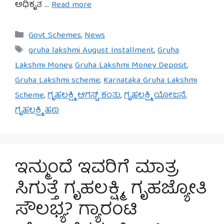
ಅಧಿಕೃತ …
Read more
Categories
Govt Schemes
,
News
Tags
gruha lakshmi August Installment
,
Gruha
Lakshmi Money
,
Gruha Lakshmi Money Deposit
,
Gruha Lakshmi scheme
,
Karnataka Gruha Lakshmi
Scheme
,
ಗೃಹಲಕ್ಷ್ಮಿ ಆಗಸ್ಟ್ ಕಂತು
,
ಗೃಹಲಕ್ಷ್ಮಿ ಯೋಜನೆ
,
ಗೃಹಲಕ್ಷ್ಮಿ ಹಣ
ಇನ್ಮುಂದೆ ಇವರಿಗೆ ಮಾತ್ರ
ಸಿಗುತ್ತೆ ಗೃಹಲಕ್ಷ್ಮಿ, ಗೃಹಜ್ಯೋತಿ
ಸೌಲಭ್ಯ? ಗ್ಯಾರಂಟಿ