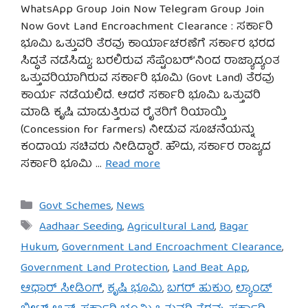
WhatsApp Group Join Now Telegram Group Join
Now Govt Land Encroachment Clearance : ಸರ್ಕಾರಿ
ಭೂಮಿ ಒತ್ತುವರಿ ತೆರವು ಕಾರ್ಯಾಚರಣೆಗೆ ಸರ್ಕಾರ ಭರದ
ಸಿದ್ಧತೆ ನಡೆಸಿದ್ದು; ಬರಲಿರುವ ಸೆಪ್ಟೆಂಬರ್’ನಿ೦ದ ರಾಜ್ಯಾದ್ಯಂತ
ಒತ್ತುವರಿಯಾಗಿರುವ ಸರ್ಕಾರಿ ಭೂಮಿ (Govt Land) ತೆರವು
ಕಾರ್ಯ ನಡೆಯಲಿದೆ. ಆದರೆ ಸರ್ಕಾರಿ ಭೂಮಿ ಒತ್ತುವರಿ
ಮಾಡಿ ಕೃಷಿ ಮಾಡುತ್ತಿರುವ ರೈತರಿಗೆ ರಿಯಾಯ್ತಿ
(Concession for farmers) ನೀಡುವ ಸೂಚನೆಯನ್ನು
ಕಂದಾಯ ಸಚಿವರು ನೀಡಿದ್ದಾರೆ. ಹೌದು, ಸರ್ಕಾರ ರಾಜ್ಯದ
ಸರ್ಕಾರಿ ಭೂಮಿ …
Read more
Categories
Govt Schemes
,
News
Tags
Aadhaar Seeding
,
Agricultural Land
,
Bagar
Hukum
,
Government Land Encroachment Clearance
,
Government Land Protection
,
Land Beat App
,
ಆಧಾರ್ ಸೀಡಿಂಗ್
,
ಕೃಷಿ ಭೂಮಿ
,
ಬಗರ್ ಹುಕುಂ
,
ಲ್ಯಾಂಡ್