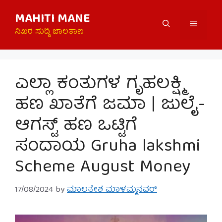
Skip
MAHITI MANE
to
Menu
content
ನಿಖರ ಸುದ್ದಿ ಜಾಲತಾಣ
ಎಲ್ಲಾ ಕಂತುಗಳ ಗೃಹಲಕ್ಷ್ಮಿ
ಹಣ ಖಾತೆಗೆ ಜಮಾ | ಜುಲೈ-
ಆಗಸ್ಟ್ ಹಣ ಒಟ್ಟಿಗೆ
ಸಂದಾಯ Gruha lakshmi
Scheme August Money
17/08/2024
by
ಮಾಲತೇಶ ಮಾಳಮ್ಮನವರ್