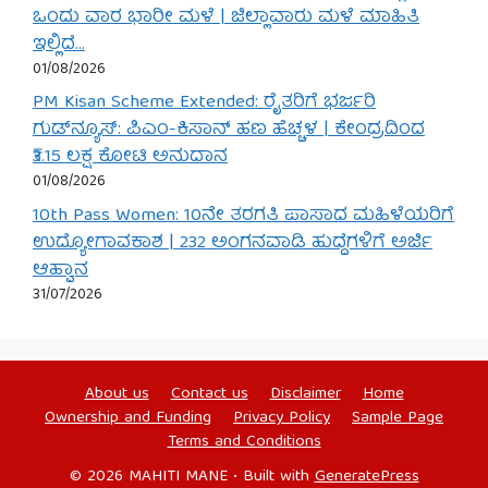
ಒಂದು ವಾರ ಭಾರೀ ಮಳೆ | ಜಿಲ್ಲಾವಾರು ಮಳೆ ಮಾಹಿತಿ
ಇಲ್ಲಿದೆ…
01/08/2026
PM Kisan Scheme Extended: ರೈತರಿಗೆ ಭರ್ಜರಿ
ಗುಡ್‌ನ್ಯೂಸ್: ಪಿಎಂ-ಕಿಸಾನ್ ಹಣ ಹೆಚ್ಚಳ | ಕೇಂದ್ರದಿಂದ
₹3.15 ಲಕ್ಷ ಕೋಟಿ ಅನುದಾನ
01/08/2026
10th Pass Women: 10ನೇ ತರಗತಿ ಪಾಸಾದ ಮಹಿಳೆಯರಿಗೆ
ಉದ್ಯೋಗಾವಕಾಶ | 232 ಅಂಗನವಾಡಿ ಹುದ್ದೆಗಳಿಗೆ ಅರ್ಜಿ
ಆಹ್ವಾನ
31/07/2026
About us
Contact us
Disclaimer
Home
Ownership and Funding
Privacy Policy
Sample Page
Terms and Conditions
© 2026 MAHITI MANE
• Built with
GeneratePress