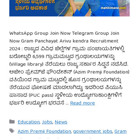
WhatsApp Group Join Now Telegram Group Join
Now Gram Panchayat Arivu kendra Recruitment
2024 : ರಾಜ್ಯದ ವಿವಿಧ ಜಿಲ್ಲೆಗಳ ಗ್ರಾಮ ಪಂಚಾಯತಿಗಳಲ್ಲಿ
ಬರೋಬ್ಬರಿ 6,599 ಗ್ರಾಮಮಟ್ಟದ ಗ್ರಂಥಾಲಯಗಳನ್ನು
(Village library) ತೆರೆಯಲು ರಾಜ್ಯ ಸರ್ಕಾರ ಸಿದ್ಧತೆ ನಡೆಸಿದೆ.
ಅಜೀಂ ಪ್ರೇಮ್‌ಜಿ ಫೌಂಡೇಶನ್ (Azim Premji Foundation)
ವತಿಯಿಂದ ಗ್ರಾಮ ಮಟ್ಟದಲ್ಲಿ ಹೊಸ ಗ್ರಂಥಾಲಯಗಳನ್ನು
ತೆರೆಯುವ ಘೋಷಣೆ ಮಾಡಲಾಗಿದ್ದು; ಇದರಿಂದ ಪಿಯುಸಿ
ಪಾಸಾದ (PUC pass) ಸ್ಥಳೀಯ ಉದ್ಯೋಗಾಕಾಂಕ್ಷಿಗಳಿಗೆ
ಭರ್ಜರಿ ಉದ್ಯೋಗ ಭರವಸೆ …
Read more
Categories
Education
,
Jobs
,
News
Tags
Azim Premji Foundation
,
government jobs
,
Gram