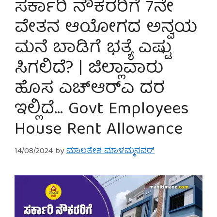
ಸರ್ಕಾರಿ ನೌಕರರಿಗೆ 7ನೇ
ವೇತನ ಆಯೋಗದ ಅನ್ವಯ
ಮನೆ ಬಾಡಿಗೆ ಭತ್ಯೆ ಎಷ್ಟು
ಸಿಗಲಿದೆ? | ಜಿಲ್ಲಾವಾರು
ಹೊಸ ಎಚ್‌ಆರ್‌ಎ ದರ
ಇಲ್ಲಿದೆ… Govt Employees
House Rent Allowance
14/08/2024
by
ಮಾಲತೇಶ ಮಾಳಮ್ಮನವರ್