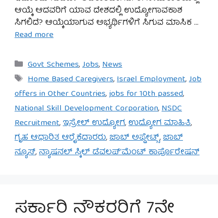
ಆಯ್ಕೆ ಆದವರಿಗೆ ಯಾವ ದೇಶದಲ್ಲಿ ಉದ್ಯೋಗಾವಕಾಶ
ಸಿಗಲಿದೆ? ಆಯ್ಕೆಯಾಗುವ ಅಭ್ಯರ್ಥಿಗಳಿಗೆ ಸಿಗುವ ಮಾಸಿಕ …
Read more
Categories
Govt Schemes
,
Jobs
,
News
Tags
Home Based Caregivers
,
Israel Employment
,
Job
offers in Other Countries
,
jobs for 10th passed
,
National Skill Development Corporation
,
NSDC
Recruitment
,
ಇಸ್ರೇಲ್ ಉದ್ಯೋಗ
,
ಉದ್ಯೋಗ ಮಾಹಿತಿ
,
ಗೃಹ ಆಧಾರಿತ ಆರೈಕೆದಾರರು
,
ಜಾಬ್ ಅಪ್ಡೇಟ್ಸ್
,
ಜಾಬ್
ನ್ಯೂಸ್
,
ನ್ಯಾಷನಲ್ ಸ್ಕಿಲ್ ಡೆವಲಪ್’ಮೆಂಟ್ ಕಾರ್ಪೊರೇಷನ್
ಸರ್ಕಾರಿ ನೌಕರರಿಗೆ 7ನೇ