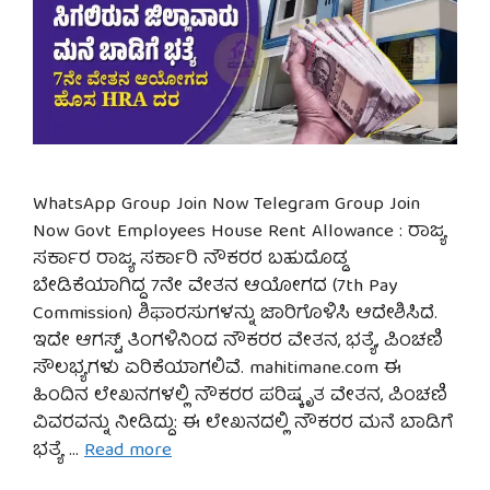
WhatsApp Group Join Now Telegram Group Join
Now Govt Employees House Rent Allowance : ರಾಜ್ಯ
ಸರ್ಕಾರ ರಾಜ್ಯ ಸರ್ಕಾರಿ ನೌಕರರ ಬಹುದೊಡ್ಡ
ಬೇಡಿಕೆಯಾಗಿದ್ದ 7ನೇ ವೇತನ ಆಯೋಗದ (7th Pay
Commission) ಶಿಫಾರಸುಗಳನ್ನು ಜಾರಿಗೊಳಿಸಿ ಆದೇಶಿಸಿದೆ.
ಇದೇ ಆಗಸ್ಟ್ ತಿಂಗಳಿನಿ೦ದ ನೌಕರರ ವೇತನ, ಭತ್ಯೆ, ಪಿಂಚಣಿ
ಸೌಲಭ್ಯಗಳು ಏರಿಕೆಯಾಗಲಿವೆ. mahitimane.com ಈ
ಹಿಂದಿನ ಲೇಖನಗಳಲ್ಲಿ ನೌಕರರ ಪರಿಷ್ಕೃತ ವೇತನ, ಪಿಂಚಣಿ
ವಿವರವನ್ನು ನೀಡಿದ್ದು: ಈ ಲೇಖನದಲ್ಲಿ ನೌಕರರ ಮನೆ ಬಾಡಿಗೆ
ಭತ್ಯೆ …
Read more