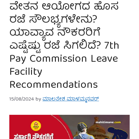
ವೇತನ ಆಯೋಗದ ಹೊಸ
ರಜೆ ಸೌಲಭ್ಯಗಳೇನು?
ಯಾವ್ಯಾವ ನೌಕರರಿಗೆ
ಎಷ್ಟೆಷ್ಟು ರಜೆ ಸಿಗಲಿದೆ? 7th
Pay Commission Leave
Facility
Recommendations
15/08/2024
by
ಮಾಲತೇಶ ಮಾಳಮ್ಮನವರ್