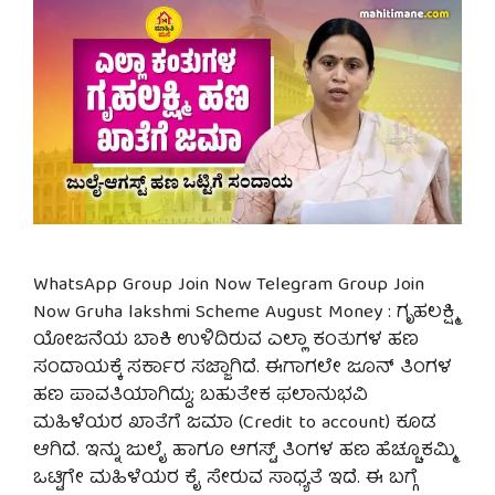
WhatsApp Group Join Now Telegram Group Join
Now Gruha lakshmi Scheme August Money : ಗೃಹಲಕ್ಷ್ಮಿ
ಯೋಜನೆಯ ಬಾಕಿ ಉಳಿದಿರುವ ಎಲ್ಲಾ ಕಂತುಗಳ ಹಣ
ಸಂದಾಯಕ್ಕೆ ಸರ್ಕಾರ ಸಜ್ಜಾಗಿದೆ. ಈಗಾಗಲೇ ಜೂನ್ ತಿಂಗಳ
ಹಣ ಪಾವತಿಯಾಗಿದ್ದು; ಬಹುತೇಕ ಫಲಾನುಭವಿ
ಮಹಿಳೆಯರ ಖಾತೆಗೆ ಜಮಾ (Credit to account) ಕೂಡ
ಆಗಿದೆ. ಇನ್ನು ಜುಲೈ ಹಾಗೂ ಆಗಸ್ಟ್ ತಿಂಗಳ ಹಣ ಹೆಚ್ಚೂಕಮ್ಮಿ
ಒಟ್ಟಿಗೇ ಮಹಿಳೆಯರ ಕೈ ಸೇರುವ ಸಾಧ್ಯತೆ ಇದೆ. ಈ ಬಗ್ಗೆ