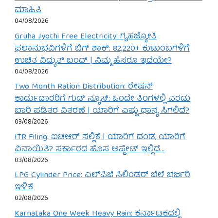
ಮಾಹಿತಿ
04/08/2026
Gruha Jyothi Free Electricity: ಗೃಹಜ್ಯೋತಿ
ಫಲಾನುಭವಿಗಳಿಗೆ ಬಿಗ್ ಶಾಕ್: 82,220+ ಕುಟುಂಬಗಳಿಗೆ
ಉಚಿತ ವಿದ್ಯುತ್ ಬಂದ್ | ನಿಮ್ಮ ಹೆಸರೂ ಇದೆಯೇ?
04/08/2026
Two Month Ration Distribution: ರೇಷನ್
ಕಾರ್ಡುದಾರರಿಗೆ ಗುಡ್ ನ್ಯೂಸ್: ಒಂದೇ ತಿಂಗಳಲ್ಲಿ ಎರಡು
ಬಾರಿ ಪಡಿತರ ವಿತರಣೆ | ಯಾರಿಗೆ ಎಷ್ಟು ಧಾನ್ಯ ಸಿಗಲಿದೆ?
03/08/2026
ITR Filing: ಐಟಿಆರ್ ಸಲ್ಲಿಕೆ | ಯಾರಿಗೆ ದಂಡ, ಯಾರಿಗೆ
ವಿನಾಯಿತಿ? ಸರ್ಕಾರದ ಹೊಸ ಅಪ್ಡೇಟ್ ಇಲ್ಲಿದೆ…
03/08/2026
LPG Cylinder Price: ಎಲ್‌ಪಿಜಿ ಸಿಲಿಂಡರ್ ಬೆಲೆ ಭರ್ಜರಿ
ಇಳಿಕೆ
02/08/2026
Karnataka One Week Heavy Rain: ಕರ್ನಾಟಕದಲ್ಲಿ