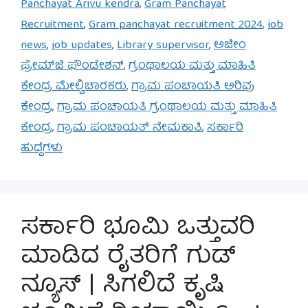
Panchayat Arivu kendra
,
Gram Panchayat
Recruitment
,
Gram panchayat recruitment 2024
,
job
news
,
job updates
,
Library supervisor
,
ಅಜೀಂ
ಪ್ರೇಮ್‌ಜಿ ಫೌಂಡೇಶನ್
,
ಗ್ರಂಥಾಲಯ ಮತ್ತು ಮಾಹಿತಿ
ಕೇಂದ್ರ ಮೇಲ್ವಿಚಾರಕರು
,
ಗ್ರಾಮ ಪಂಚಾಯತಿ ಅರಿವು
ಕೇಂದ್ರ
,
ಗ್ರಾಮ ಪಂಚಾಯತಿ ಗ್ರಂಥಾಲಯ ಮತ್ತು ಮಾಹಿತಿ
ಕೇಂದ್ರ
,
ಗ್ರಾಮ ಪಂಚಾಯತ್ ನೇಮಕಾತಿ
,
ಸರ್ಕಾರಿ
ಹುದ್ದೆಗಳು
ಸರ್ಕಾರಿ ಭೂಮಿ ಒತ್ತುವರಿ
ಮಾಡಿದ ರೈತರಿಗೆ ಗುಡ್
ನ್ಯೂಸ್ | ಸಿಗಲಿದೆ ಕೃಷಿ