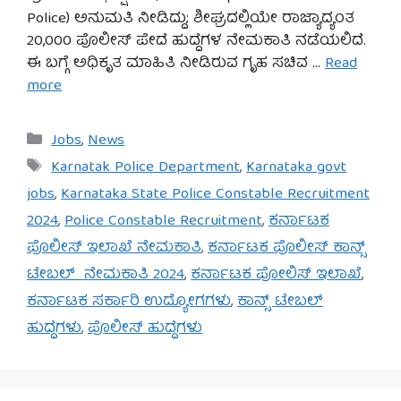
Police) ಅನುಮತಿ ನೀಡಿದ್ದು; ಶೀಘ್ರದಲ್ಲಿಯೇ ರಾಜ್ಯಾದ್ಯಂತ
20,000 ಪೊಲೀಸ್ ಪೇದೆ ಹುದ್ದೆಗಳ ನೇಮಕಾತಿ ನಡೆಯಲಿದೆ.
ಈ ಬಗ್ಗೆ ಅಧಿಕೃತ ಮಾಹಿತಿ ನೀಡಿರುವ ಗೃಹ ಸಚಿವ …
Read
more
Categories
Jobs
,
News
Tags
Karnatak Police Department
,
Karnataka govt
jobs
,
Karnataka State Police Constable Recruitment
2024
,
Police Constable Recruitment
,
ಕರ್ನಾಟಕ
ಪೊಲೀಸ್ ಇಲಾಖೆ ನೇಮಕಾತಿ
,
ಕರ್ನಾಟಕ ಪೊಲೀಸ್ ಕಾನ್ಸ್
ಟೇಬಲ್ ನೇಮಕಾತಿ 2024
,
ಕರ್ನಾಟಕ ಪೋಲಿಸ್ ಇಲಾಖೆ
,
ಕರ್ನಾಟಕ ಸರ್ಕಾರಿ ಉದ್ಯೋಗಗಳು
,
ಕಾನ್ಸ್ ಟೇಬಲ್
ಹುದ್ದೆಗಳು
,
ಪೊಲೀಸ್ ಹುದ್ದೆಗಳು