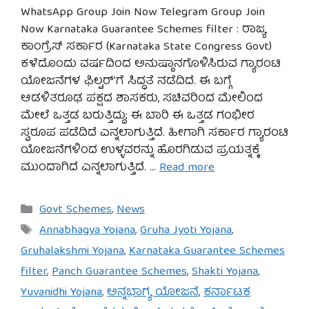
WhatsApp Group Join Now Telegram Group Join
Now Karnataka Guarantee Schemes filter : ರಾಜ್ಯ
ಕಾಂಗ್ರೆಸ್ ಸರ್ಕಾರ (Karnataka State Congress Govt)
ಕಳೆದೊಂದು ವರ್ಷದಿಂದ ಅನುಷ್ಠಾನಗೊಳಿಸಿರುವ ಗ್ಯಾರಂಟಿ
ಯೋಜನೆಗಳ ಫಿಲ್ಟರ್’ಗೆ ಸಿದ್ಧತೆ ನಡೆದಿದೆ. ಈ ಬಗ್ಗೆ
ಆಡಳಿತರೂಢ ಪಕ್ಷದ ಶಾಸಕರು, ಸಚಿವರಿಂದ ಮೇಲಿಂದ
ಮೇಲೆ ಒತ್ತಡ ಬರುತ್ತಿದ್ದು; ಈ ಬಾರಿ ಈ ಒತ್ತಡ ಗಂಭೀರ
ಸ್ವರೂಪ ಪಡೆದಿದೆ ಎನ್ನಲಾಗುತ್ತಿದೆ. ಹೀಗಾಗಿ ಸರ್ಕಾರ ಗ್ಯಾರಂಟಿ
ಯೋಜನೆಗಳಿಂದ ಉಳ್ಳವರನ್ನು ಹೊರಗಿಡುವ ಪ್ರಯತ್ನಕ್ಕೆ
ಮುಂದಾಗಿದೆ ಎನ್ನಲಾಗುತ್ತಿದೆ. …
Read more
Categories
Govt Schemes
,
News
Tags
Annabhagya Yojana
,
Gruha Jyoti Yojana
,
Gruhalakshmi Yojana
,
Karnataka Guarantee Schemes
filter
,
Panch Guarantee Schemes
,
Shakti Yojana
,
Yuvanidhi Yojana
,
ಅನ್ನಭಾಗ್ಯ ಯೋಜನೆ
,
ಕರ್ನಾಟಕ