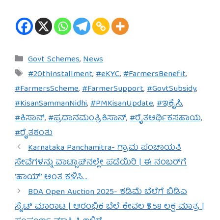
Categories
Govt Schemes
,
News
Tags
#20thInstallment
,
#eKYC
,
#FarmersBenefit
,
#FarmersScheme
,
#FarmerSupport
,
#GovtSubsidy
,
#KisanSammanNidhi
,
#PMKisanUpdate
,
#ಇಕೈಸಿ
,
#ಕಿಸಾನ್
,
#ಪ್ರಧಾನಮಂತ್ರಿಕಿಸಾನ್
,
#ರೈತಆರ್ಥಿಕಸಹಾಯ
,
#ರೈತಕಂತು
Karnataka Panchamitra- ಗ್ರಾಮ ಪಂಚಾಯತಿ
ಸೇವೆಗಳನ್ನು ವಾಟ್ಸಾಪ್‌ನಲ್ಲೇ ಪಡೆಯಿರಿ | ಈ ನಂಬರ್‌ಗೆ
‘ಹಾಯ್’ ಅಂತ ಕಳಿಸಿ…
BDA Open Auction 2025- ಕಡಿಮೆ ಬೆಲೆಗೆ ಬಿಡಿಎ
ಸೈಟ್ ಮಾರಾಟ | ಆರಂಭಿಕ ಬೆಲೆ ಕೇವಲ ₹5.58 ಲಕ್ಷ ಮಾತ್ರ |