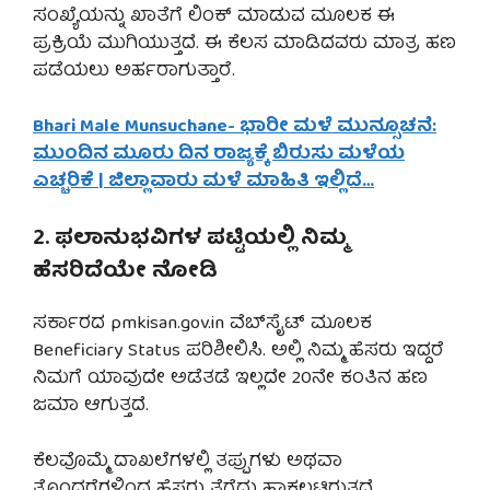
ಸಂಖ್ಯೆಯನ್ನು ಖಾತೆಗೆ ಲಿಂಕ್ ಮಾಡುವ ಮೂಲಕ ಈ
ಪ್ರಕ್ರಿಯೆ ಮುಗಿಯುತ್ತದೆ. ಈ ಕೆಲಸ ಮಾಡಿದವರು ಮಾತ್ರ ಹಣ
ಪಡೆಯಲು ಅರ್ಹರಾಗುತ್ತಾರೆ.
Bhari Male Munsuchane- ಭಾರೀ ಮಳೆ ಮುನ್ಸೂಚನೆ:
ಮುಂದಿನ ಮೂರು ದಿನ ರಾಜ್ಯಕ್ಕೆ ಬಿರುಸು ಮಳೆಯ
ಎಚ್ಚರಿಕೆ | ಜಿಲ್ಲಾವಾರು ಮಳೆ ಮಾಹಿತಿ ಇಲ್ಲಿದೆ…
2. ಫಲಾನುಭವಿಗಳ ಪಟ್ಟಿಯಲ್ಲಿ ನಿಮ್ಮ
ಹೆಸರಿದೆಯೇ ನೋಡಿ
ಸರ್ಕಾರದ pmkisan.gov.in ವೆಬ್‌ಸೈಟ್ ಮೂಲಕ
Beneficiary Status ಪರಿಶೀಲಿಸಿ. ಅಲ್ಲಿ ನಿಮ್ಮ ಹೆಸರು ಇದ್ದರೆ
ನಿಮಗೆ ಯಾವುದೇ ಅಡೆತಡೆ ಇಲ್ಲದೇ 20ನೇ ಕಂತಿನ ಹಣ
ಜಮಾ ಆಗುತ್ತದೆ.
ಕೆಲವೊಮ್ಮೆ ದಾಖಲೆಗಳಲ್ಲಿ ತಪ್ಪುಗಳು ಅಥವಾ
ತೊಂದರೆಗಳಿಂದ ಹೆಸರು ತೆಗೆದು ಹಾಕಲ್ಪಟ್ಟಿರುತ್ತದೆ.