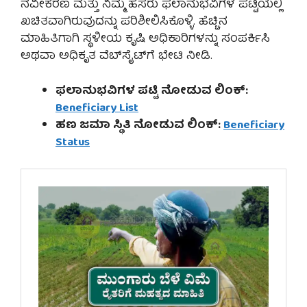
ನವೀಕರಣ ಮತ್ತು ನಿಮ್ಮ ಹೆಸರು ಫಲಾನುಭವಿಗಳ ಪಟ್ಟಿಯಲ್ಲಿ
ಖಚಿತವಾಗಿರುವುದನ್ನು ಪರಿಶೀಲಿಸಿಕೊಳ್ಳಿ. ಹೆಚ್ಚಿನ
ಮಾಹಿತಿಗಾಗಿ ಸ್ಥಳೀಯ ಕೃಷಿ ಅಧಿಕಾರಿಗಳನ್ನು ಸಂಪರ್ಕಿಸಿ
ಅಥವಾ ಅಧಿಕೃತ ವೆಬ್‌ಸೈಟ್‌ಗೆ ಭೇಟಿ ನೀಡಿ.
ಫಲಾನುಭವಿಗಳ ಪಟ್ಟಿ ನೋಡುವ ಲಿಂಕ್:
Beneficiary List
ಹಣ ಜಮಾ ಸ್ಥಿತಿ ನೋಡುವ ಲಿಂಕ್:
Beneficiary
Status