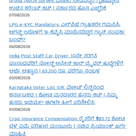
Gruha Jyothi Survey: ದಾಖಲೆ ನೀಡದಿದ್ದರೆ ಗೃಹಜ್ಯೋತಿ
ಉಚಿತ ಕರೆಂಟ್ ಕಟ್ | ಸರ್ಕಾರದ ಹೊಸ ಎಚ್ಚರಿಕೆ
07/08/2026
LPG e-KYC Mandatory: ಎಲ್‌ಪಿಜಿ ಗ್ರಾಹಕರೇ ಗಮನಿಸಿ:
ಆಗಸ್ಟ್ 15ರೊಳಗೆ ಇ-ಕೆವೈಸಿ ಮಾಡಿಸದಿದ್ದರೆ ಗ್ಯಾಸ್ ಸಂಪರ್ಕ
ಬಂದ್!?
06/08/2026
India Post Staff Car Driver: 10ನೇ ತರಗತಿ
ಪಾಸಾದವರಿಗೆ ಪೋಸ್ಟ್ ಆಫೀಸ್ ಕಾರ್ ಡ್ರೈವರ್ ಹುದ್ದೆಗಳಿಗೆ
ಅರ್ಜಿ ಆಹ್ವಾನ | 63,200 ರೂ. ವರೆಗೂ ಸಂಬಳ
05/08/2026
Karnataka Voter List SIR: ವೋಟ್ ಲಿಸ್ಟ್‌ನಿಂದ
ಕರ್ನಾಟಕದ 1 ಕೋಟಿ ಮತದಾರರ ಹೆಸರು ಕಟ್ | ನಿಮ್ಮ
ಹೆಸರು ಇದೆಯೇ? ಈಗಲೇ ಹೀಗೆ ಪರಿಶೀಲಿಸಿ
05/08/2026
Crop Insurance Compensation: ರೈತರಿಗೆ ₹585.72 ಕೋಟಿ
ಬೆಳೆ ವಿಮೆ ಪರಿಹಾರ ಮಂಜೂರು | ಸಚಿವ ಪ್ರಿಯಾಂಕ್ ಖರ್ಗೆ
ಮಾಹಿತಿ