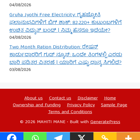
04/08/2026
Gruha Jyothi Free Electricity: ಗೃಹಜ್ಯೋತಿ
ಫಲಾನುಭವಿಗಳಿಗೆ ಬಿಗ್ ಶಾಕ್: 82,220+ ಕುಟುಂಬಗಳಿಗೆ
ಉಚಿತ ವಿದ್ಯುತ್ ಬಂದ್ | ನಿಮ್ಮ ಹೆಸರೂ ಇದೆಯೇ?
04/08/2026
Two Month Ration Distribution: ರೇಷನ್
ಕಾರ್ಡುದಾರರಿಗೆ ಗುಡ್ ನ್ಯೂಸ್: ಒಂದೇ ತಿಂಗಳಲ್ಲಿ ಎರಡು
ಬಾರಿ ಪಡಿತರ ವಿತರಣೆ | ಯಾರಿಗೆ ಎಷ್ಟು ಧಾನ್ಯ ಸಿಗಲಿದೆ?
03/08/2026
About us
Contact us
Disclaimer
Home
Ownership and Funding
Privacy Policy
Sample Page
Terms and Conditions
© 2026 MAHITI MANE
• Built with
GeneratePress