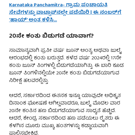
Karnataka Panchamitra- ಗ್ರಾಮ ಪಂಚಾಯತಿ
ಸೇವೆಗಳನ್ನು ವಾಟ್ಸಾಪ್‌ನಲ್ಲೇ ಪಡೆಯಿರಿ | ಈ ನಂಬರ್‌ಗೆ
‘ಹಾಯ್’ ಅಂತ ಕಳಿಸಿ…
20ನೇ ಕಂತು ಬಿಡುಗಡೆ ಯಾವಾಗ?
ಸಾಮಾನ್ಯವಾಗಿ ಪ್ರತೀ ವರ್ಷ ಜೂನ್ ಅಂತ್ಯ ಅಥವಾ ಜುಲೈ
ಆರಂಭದಲ್ಲಿ ಕಂತು ಬರುತ್ತದೆ. ಕಳೆದ ವರ್ಷ 2024ರಲ್ಲಿ 17ನೇ
ಕಂತು ಜೂನ್ ತಿಂಗಳಲ್ಲಿ ಬಿಡುಗಡೆಯಾಗಿತ್ತು. ಈ ಬಾರಿ ಕೂಡ
ಜೂನ್ ತಿಂಗಳಿನಲ್ಲಿಯೇ 20ನೇ ಕಂತು ಬಿಡುಗಡೆಯಾಗುವ
ನಿರೀಕ್ಷೆ ಹಲವರಲ್ಲಿತ್ತು.
ಆದರೆ, ಸರ್ಕಾರದಿಂದ ಈತನಕ ಇನ್ನೂ ಯಾವುದೇ ಅಧಿಕೃತ
ದಿನಾಂಕ ಘೋಷಣೆ ಆಗಿಲ್ಲವಾದರೂ, ಜುಲೈ ಮೊದಲ ವಾರ
20ನೇ ಕಂತಿನ ಹಣ ಬಿಡುಗಡೆಯಾಗುವ ಸಾಧ್ಯತೆ ಹೆಚ್ಚಿದೆ.
ಆದರೆ, ಕೇಂದ್ರ ಸರ್ಕಾರದಿಂದ ಹಣ ಪಡೆಯಲು ರೈತರು ಈ
ಕೆಳಗಿನ ಮೂರು ಮುಖ್ಯ ಹಂತಗಳನ್ನು ಕಡ್ಡಾಯವಾಗಿ
ಪಾಲಿಸಬೇಕಿದೆ.