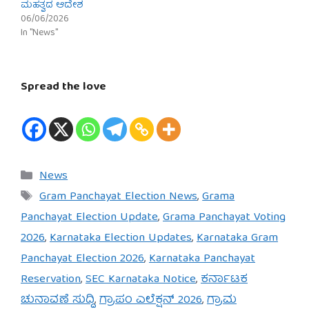
ಮಹತ್ವದ ಆದೇಶ
06/06/2026
In "News"
Spread the love
Categories
News
Tags
Gram Panchayat Election News
,
Grama
Panchayat Election Update
,
Grama Panchayat Voting
2026
,
Karnataka Election Updates
,
Karnataka Gram
Panchayat Election 2026
,
Karnataka Panchayat
Reservation
,
SEC Karnataka Notice
,
ಕರ್ನಾಟಕ
ಚುನಾವಣೆ ಸುದ್ದಿ
,
ಗ್ರಾಪಂ ಎಲೆಕ್ಷನ್ 2026
,
ಗ್ರಾಮ