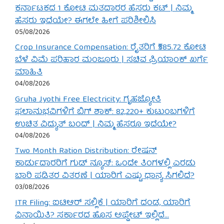
ಕರ್ನಾಟಕದ 1 ಕೋಟಿ ಮತದಾರರ ಹೆಸರು ಕಟ್ | ನಿಮ್ಮ
ಹೆಸರು ಇದೆಯೇ? ಈಗಲೇ ಹೀಗೆ ಪರಿಶೀಲಿಸಿ
05/08/2026
Crop Insurance Compensation: ರೈತರಿಗೆ ₹585.72 ಕೋಟಿ
ಬೆಳೆ ವಿಮೆ ಪರಿಹಾರ ಮಂಜೂರು | ಸಚಿವ ಪ್ರಿಯಾಂಕ್ ಖರ್ಗೆ
ಮಾಹಿತಿ
04/08/2026
Gruha Jyothi Free Electricity: ಗೃಹಜ್ಯೋತಿ
ಫಲಾನುಭವಿಗಳಿಗೆ ಬಿಗ್ ಶಾಕ್: 82,220+ ಕುಟುಂಬಗಳಿಗೆ
ಉಚಿತ ವಿದ್ಯುತ್ ಬಂದ್ | ನಿಮ್ಮ ಹೆಸರೂ ಇದೆಯೇ?
04/08/2026
Two Month Ration Distribution: ರೇಷನ್
ಕಾರ್ಡುದಾರರಿಗೆ ಗುಡ್ ನ್ಯೂಸ್: ಒಂದೇ ತಿಂಗಳಲ್ಲಿ ಎರಡು
ಬಾರಿ ಪಡಿತರ ವಿತರಣೆ | ಯಾರಿಗೆ ಎಷ್ಟು ಧಾನ್ಯ ಸಿಗಲಿದೆ?
03/08/2026
ITR Filing: ಐಟಿಆರ್ ಸಲ್ಲಿಕೆ | ಯಾರಿಗೆ ದಂಡ, ಯಾರಿಗೆ
ವಿನಾಯಿತಿ? ಸರ್ಕಾರದ ಹೊಸ ಅಪ್ಡೇಟ್ ಇಲ್ಲಿದೆ…