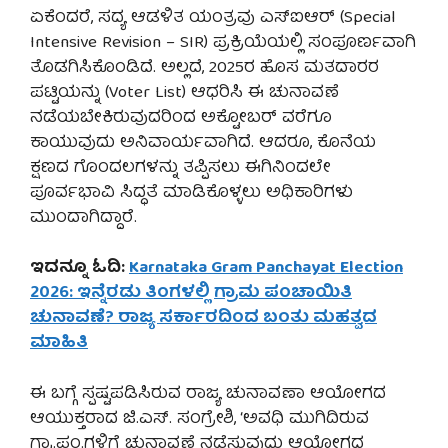
ಏಕೆಂದರೆ, ಸದ್ಯ ಆಡಳಿತ ಯಂತ್ರವು ಎಸ್‌ಐಆರ್ (Special
Intensive Revision – SIR) ಪ್ರಕ್ರಿಯೆಯಲ್ಲಿ ಸಂಪೂರ್ಣವಾಗಿ
ತೊಡಗಿಸಿಕೊಂಡಿದೆ. ಅಲ್ಲದೆ, 2025ರ ಹೊಸ ಮತದಾರರ
ಪಟ್ಟಿಯನ್ನು (Voter List) ಆಧರಿಸಿ ಈ ಚುನಾವಣೆ
ನಡೆಯಬೇಕಿರುವುದರಿಂದ ಅಕ್ಟೋಬರ್ ವರೆಗೂ
ಕಾಯುವುದು ಅನಿವಾರ್ಯವಾಗಿದೆ. ಆದರೂ, ಕೊನೆಯ
ಕ್ಷಣದ ಗೊಂದಲಗಳನ್ನು ತಪ್ಪಿಸಲು ಈಗಿನಿಂದಲೇ
ಪೂರ್ವಭಾವಿ ಸಿದ್ಧತೆ ಮಾಡಿಕೊಳ್ಳಲು ಅಧಿಕಾರಿಗಳು
ಮುಂದಾಗಿದ್ದಾರೆ.
ಇದನ್ನೂ ಓದಿ:
Karnataka Gram Panchayat Election
2026: ಇನ್ನೆರಡು ತಿಂಗಳಲ್ಲಿ ಗ್ರಾಮ ಪಂಚಾಯಿತಿ
ಚುನಾವಣೆ? ರಾಜ್ಯ ಸರ್ಕಾರದಿಂದ ಬಂತು ಮಹತ್ವದ
ಮಾಹಿತಿ
ಈ ಬಗ್ಗೆ ಸ್ಪಷ್ಟಪಡಿಸಿರುವ ರಾಜ್ಯ ಚುನಾವಣಾ ಆಯೋಗದ
ಆಯುಕ್ತರಾದ ಜಿ.ಎಸ್. ಸಂಗ್ರೇಶಿ, ‘ಅವಧಿ ಮುಗಿದಿರುವ
ಗ್ರಾ.ಪಂ.ಗಳಿಗೆ ಚುನಾವಣೆ ನಡೆಸುವುದು ಆಯೋಗದ