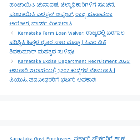
ಪಂಚಾಯಿತಿ ಚುನಾವಣೆ
,
ಜಿಲ್ಲಾಧಿಕಾರಿಗಳಿಗೆ ಸೂಚನೆ
,
ಪಂಚಾಯಿತಿ ಎಲೆಕ್ಷನ್ ಅಪ್ಡೇಟ್
,
ರಾಜ್ಯ ಚುನಾವಣಾ
ಆಯೋಗ
,
ವಾರ್ಡ್ ಮೀಸಲಾತಿ
Karnataka Farm Loan Waiver: ರಾಜ್ಯದಲ್ಲಿ ಬರಗಾಲ
ಪರಿಸ್ಥಿತಿ ಹಿನ್ನಲೆ ರೈತರ ಸಾಲ ಮನ್ನಾ | ಸಿಎಂ ಡಿಕೆ
ಶಿವಕುಮಾರ್ ಮಹತ್ವದ ಸುಳಿವು!
Karnataka Excise Department Recruitment 2026:
ಅಬಕಾರಿ ಇಲಾಖೆಯಲ್ಲಿ 1,207 ಹುದ್ದೆಗಳ ನೇಮಕಾತಿ |
ಪಿಯುಸಿ, ಪದವೀಧರರಿಗೆ ಭರ್ಜರಿ ಅವಕಾಶ!
Karnataka Govt Employees: ಸರ್ಕಾರಿ ನೌಕರರಿಗೆ ಶಾಕ್: