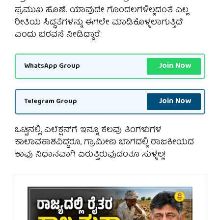
ಪ್ರಮುಖ ಹೊಣೆ. ಯಾವುದೇ ಗೊಂದಲಗಳಿಲ್ಲದಂತೆ ಎಲ್ಲ
ರೀತಿಯ ಸಿದ್ಧತೆಗಳನ್ನು ಈಗಲೇ ಮಾಡಿಕೊಳ್ಳಲಾಗುತ್ತಿದೆ’
ಎಂದು ಭರವಸೆ ನೀಡಿದ್ದಾರೆ.
Join Now
WhatsApp Group
Join Now
Telegram Group
ಒಟ್ಟಿನಲ್ಲಿ, ಎಲೆಕ್ಷನ್‌ಗೆ ಇನ್ನೂ ಕೆಲವು ತಿಂಗಳುಗಳ
ಕಾಲಾವಕಾಶವಿದ್ದರೂ, ಗ್ರಾಮೀಣ ಭಾಗದಲ್ಲಿ ರಾಜಕೀಯದ
ಕಾವು ನಿಧಾನವಾಗಿ ಏರುತ್ತಿರುವುದಂತೂ ಸುಳ್ಳಲ್ಲ!