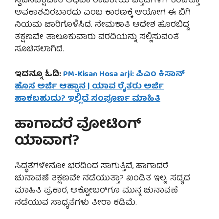
ಸ್ವಜನಪಕ್ಷಪಾತ ಅಥವಾ ರಾಜಕೀಯ ಒತ್ತಡಗಳಿಗೆ ಕಿಂಚಿತ್ತೂ
ಅವಕಾಶವಿರಬಾರದು ಎಂಬ ಕಾರಣಕ್ಕೆ ಆಯೋಗ ಈ ಬಿಗಿ
ನಿಯಮ ಜಾರಿಗೊಳಿಸಿದೆ. ನೇಮಕಾತಿ ಆದೇಶ ಹೊರಬಿದ್ದ
ತಕ್ಷಣವೇ ತಾಲೂಕುವಾರು ವರದಿಯನ್ನು ಸಲ್ಲಿಸುವಂತೆ
ಸೂಚಿಸಲಾಗಿದೆ.
ಇದನ್ನೂ ಓದಿ:
PM-Kisan Hosa arji: ಪಿಎಂ ಕಿಸಾನ್
ಹೊಸ ಅರ್ಜಿ ಆಹ್ವಾನ | ಯಾವ ರೈತರು ಅರ್ಜಿ
ಹಾಕಬಹುದು? ಇಲ್ಲಿದೆ ಸಂಪೂರ್ಣ ಮಾಹಿತಿ
ಹಾಗಾದರೆ ವೋಟಿಂಗ್
ಯಾವಾಗ?
ಸಿದ್ಧತೆಗಳೇನೋ ಭರದಿಂದ ಸಾಗುತ್ತಿವೆ, ಹಾಗಾದರೆ
ಚುನಾವಣೆ ತಕ್ಷಣವೇ ನಡೆಯುತ್ತಾ? ಖಂಡಿತ ಇಲ್ಲ. ಸದ್ಯದ
ಮಾಹಿತಿ ಪ್ರಕಾರ, ಅಕ್ಟೋಬರ್‌ಗೂ ಮುನ್ನ ಚುನಾವಣೆ
ನಡೆಯುವ ಸಾಧ್ಯತೆಗಳು ತೀರಾ ಕಡಿಮೆ.