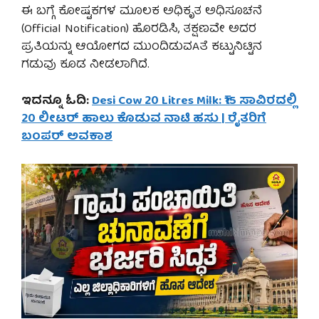
ಈ ಬಗ್ಗೆ ಕೋಷ್ಟಕಗಳ ಮೂಲಕ ಅಧಿಕೃತ ಅಧಿಸೂಚನೆ
(Official Notification) ಹೊರಡಿಸಿ, ತಕ್ಷಣವೇ ಅದರ
ಪ್ರತಿಯನ್ನು ಆಯೋಗದ ಮುಂದಿಡುವAತೆ ಕಟ್ಟುನಿಟ್ಟಿನ
ಗಡುವು ಕೂಡ ನೀಡಲಾಗಿದೆ.
ಇದನ್ನೂ ಓದಿ:
Desi Cow 20 Litres Milk: ₹15 ಸಾವಿರದಲ್ಲಿ
20 ಲೀಟರ್ ಹಾಲು ಕೊಡುವ ನಾಟಿ ಹಸು | ರೈತರಿಗೆ
ಬಂಪರ್ ಅವಕಾಶ