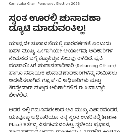
Karnataka Gram Panchayat Election 2026
ಸ್ವಂತ ಊರಲ್ಲಿ ಚುನಾವಣಾ
ಡ್ಯೂಟಿ ಮಾಡುವಂತಿಲ್ಲ!
ಯಾವುದೇ ಚುನಾವಣೆಯಲ್ಲಿ ಪಾರದರ್ಶಕತೆ ಎಂಬುದು
ಬಹಳ ಮುಖ್ಯ. ಹೀಗಾಗಿಯೇ ಆಯೋಗವು ಅಧಿಕಾರಿಗಳ
ನೇಮಕದ ಬಗ್ಗೆ ಕಟ್ಟುನಿಟ್ಟಿನ ನಿಲುವು ತಳೆದಿದೆ. ಪ್ರತಿ
ಪಂಚಾಯಿತಿಗೆ ಚುನಾವಣಾಧಿಕಾರಿ (Returning Officer)
ಹಾಗೂ ಸಹಾಯಕ ಚುನಾವಣಾಧಿಕಾರಿಗಳನ್ನು ನೇಮಿಸಲು
ಆದೇಶಿಸಲಾಗಿದೆ. ಗ್ರೂಪ್-ಬಿ ಅಧಿಕಾರಿಗಳು ಮತ್ತು
ಶಿರಸ್ತೇದಾರ್ ಮಟ್ಟದ ಅಧಿಕಾರಿಗಳಿಗೆ ಈ ಜವಾಬ್ದಾರಿ
ಬೀಳಲಿದೆ.
ಆದರೆ ಇಲ್ಲಿ ಗಮನಿಸಬೇಕಾದ ಅತಿ ಮುಖ್ಯ ವಿಚಾರವೆಂದರೆ,
ಯಾವೊಬ್ಬ ಅಧಿಕಾರಿಯೂ ತನ್ನ ಸ್ವಂತ ಊರಿನಲ್ಲಿ (Native
Place) ಕರ್ತವ್ಯ ನಿರ್ವಹಿಸುವಂತಿಲ್ಲ. ಸ್ಥಳೀಯ ಪ್ರಭಾವ,