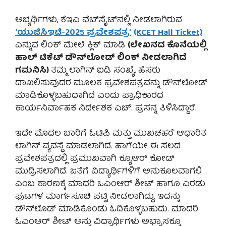
ಅಭ್ಯರ್ಥಿಗಳು, ಕೆಇಎ ವೆಬ್‌ಸೈಟ್‌ನಲ್ಲಿ ನೀಡಲಾಗಿರುವ
‘ಯುಜಿಸಿಇಟಿ-2025 ಪ್ರವೇಶಪತ್ರ’
(KCET Hall Ticket)
ಎನ್ನುವ ಲಿಂಕ್ ಮೇಲೆ ಕ್ಲಿಕ್ ಮಾಡಿ
(ಲೇಖನದ ಕೊನೆಯಲ್ಲಿ
ಹಾಲ್ ಟಿಕೆಟ್ ಡೌನ್‌ಲೋಡ್ ಲಿಂಕ್ ನೀಡಲಾಗಿದೆ
ಗಮನಿಸಿ)
ತಮ್ಮ ಲಾಗಿನ್ ಐಡಿ ಸಂಖ್ಯೆ, ಹೆಸರು
ದಾಖಲಿಸುವುದರ ಮೂಲಕ ಪ್ರವೇಶಪತ್ರವನ್ನು ಡೌನ್‌ಲೋಡ್
ಮಾಡಿಕೊಳ್ಳಬಹುದಾಗಿದೆ ಎಂದು ಪ್ರಾಧಿಕಾರದ
ಕಾರ್ಯನಿರ್ವಾಹಕ ನಿರ್ದೇಶಕ ಎಚ್. ಪ್ರಸನ್ನ ತಿಳಿಸಿದ್ದಾರೆ.
ಇದೇ ಮೊದಲ ಬಾರಿಗೆ ಓಟಿಪಿ ಮತ್ತು ಮುಖಚಹರೆ ಆಧಾರಿತ
ಲಾಗಿನ್ ವ್ಯವಸ್ಥೆ ಮಾಡಲಾಗಿದೆ. ಹಾಗೆಯೇ ಈ ಸಲದ
ಪ್ರವೇಶಪತ್ರದಲ್ಲಿ ಪ್ರಮುಖವಾಗಿ ಕ್ಯೂಆರ್ ಕೋಡ್
ಮುದ್ರಿಸಲಾಗಿದೆ. ಜತೆಗೆ ವಿದ್ಯಾರ್ಥಿಗಳಿಗೆ ಅನುಕೂಲವಾಗಲಿ
ಎಂಬ ಕಾರಣಕ್ಕೆ ಮಾದರಿ ಒಎಂಆರ್ ಶೀಟ್ ಹಾಗೂ ಎರಡು
ಪುಟಗಳ ಮಾರ್ಗಸೂಚಿ ಪಟ್ಟಿ ನೀಡಲಾಗಿದ್ದು, ಇದನ್ನು
ಡೌನ್‌ಲೊಡ್ ಮಾಡಿಕೊಂಡು ಓದಿಕೊಳ್ಳಬಹುದು. ಮಾದರಿ
ಓಎಂಆರ್ ಶೀಟ್ ಅನ್ನು ವಿದ್ಯಾರ್ಥಿಗಳು ಅಭ್ಯಾಸಕ್ಕೂ