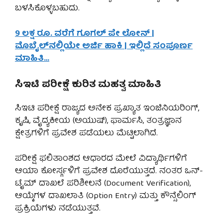
ಬಳಸಿಕೊಳ್ಳಬಹುದು.
9 ಲಕ್ಷ ರೂ. ವರೆಗೆ ಗೂಗಲ್ ಪೇ ಲೋನ್ |
ಮೊಬೈಲ್‌ನಲ್ಲಿಯೇ ಅರ್ಜಿ ಹಾಕಿ | ಇಲ್ಲಿದೆ ಸಂಪೂರ್ಣ
ಮಾಹಿತಿ…
ಸಿಇಟಿ ಪರೀಕ್ಷೆ ಕುರಿತ ಮಹತ್ವ ಮಾಹಿತಿ
ಸಿಇಟಿ ಪರೀಕ್ಷೆ ರಾಜ್ಯದ ಅನೇಕ ಪ್ರಖ್ಯಾತ ಇಂಜಿನಿಯರಿ೦ಗ್,
ಕೃಷಿ, ವೈದ್ಯಕೀಯ (ಅಯುಷ್), ಫಾರ್ಮಸಿ, ತಂತ್ರಜ್ಞಾನ
ಕ್ಷೇತ್ರಗಳಿಗೆ ಪ್ರವೇಶ ಪಡೆಯಲು ಮೆಟ್ಟಿಲಾಗಿದೆ.
ಪರೀಕ್ಷೆ ಫಲಿತಾಂಶದ ಆಧಾರದ ಮೇಲೆ ವಿದ್ಯಾರ್ಥಿಗಳಿಗೆ
ಆಯಾ ಕೋರ್ಸ್ಗಳಿಗೆ ಪ್ರವೇಶ ದೊರೆಯುತ್ತದೆ. ನಂತರ ಒನ್-
ಟೈಮ್ ದಾಖಲೆ ಪರಿಶೀಲನೆ (Document Verification),
ಆಯ್ಕೆಗಳ ದಾಖಲಾತಿ (Option Entry) ಮತ್ತು ಕೌನ್ಸೆಲಿಂಗ್
ಪ್ರಕ್ರಿಯೆಗಳು ನಡೆಯುತ್ತವೆ.