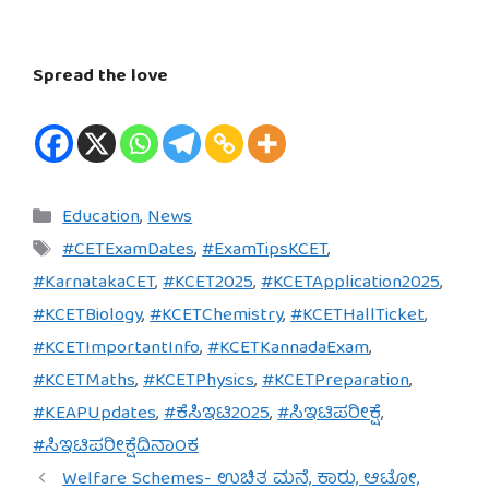
Spread the love
Categories
Education
,
News
Tags
#CETExamDates
,
#ExamTipsKCET
,
#KarnatakaCET
,
#KCET2025
,
#KCETApplication2025
,
#KCETBiology
,
#KCETChemistry
,
#KCETHallTicket
,
#KCETImportantInfo
,
#KCETKannadaExam
,
#KCETMaths
,
#KCETPhysics
,
#KCETPreparation
,
#KEAPUpdates
,
#ಕೆಸಿಇಟಿ2025
,
#ಸಿಇಟಿಪರೀಕ್ಷೆ
,
#ಸಿಇಟಿಪರೀಕ್ಷೆದಿನಾಂಕ
Welfare Schemes- ಉಚಿತ ಮನೆ, ಕಾರು, ಆಟೋ,