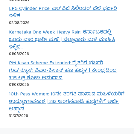
LPG Cylinder Price: ಎಲ್‌ಪಿಜಿ ಸಿಲಿಂಡರ್ ಬೆಲೆ ಭರ್ಜರಿ
ಇಳಿಕೆ
02/08/2026
Karnataka One Week Heavy Rain: ಕರ್ನಾಟಕದಲ್ಲಿ
ಒಂದು ವಾರ ಭಾರೀ ಮಳೆ | ಜಿಲ್ಲಾವಾರು ಮಳೆ ಮಾಹಿತಿ
ಇಲ್ಲಿದೆ…
01/08/2026
PM Kisan Scheme Extended: ರೈತರಿಗೆ ಭರ್ಜರಿ
ಗುಡ್‌ನ್ಯೂಸ್: ಪಿಎಂ-ಕಿಸಾನ್ ಹಣ ಹೆಚ್ಚಳ | ಕೇಂದ್ರದಿಂದ
₹3.15 ಲಕ್ಷ ಕೋಟಿ ಅನುದಾನ
01/08/2026
10th Pass Women: 10ನೇ ತರಗತಿ ಪಾಸಾದ ಮಹಿಳೆಯರಿಗೆ
ಉದ್ಯೋಗಾವಕಾಶ | 232 ಅಂಗನವಾಡಿ ಹುದ್ದೆಗಳಿಗೆ ಅರ್ಜಿ
ಆಹ್ವಾನ
31/07/2026