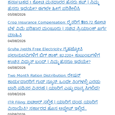
ಕರ್ನಾಟಕದ 1 ಕೋಟಿ ಮತದಾರರ ಹೆಸರು ಕಟ್ | ನಿಮ್ಮ
ಹೆಸರು ಇದೆಯೇ? ಈಗಲೇ ಹೀಗೆ ಪರಿಶೀಲಿಸಿ
05/08/2026
Crop Insurance Compensation: ರೈತರಿಗೆ ₹585.72 ಕೋಟಿ
ಬೆಳೆ ವಿಮೆ ಪರಿಹಾರ ಮಂಜೂರು | ಸಚಿವ ಪ್ರಿಯಾಂಕ್ ಖರ್ಗೆ
ಮಾಹಿತಿ
04/08/2026
Gruha Jyothi Free Electricity: ಗೃಹಜ್ಯೋತಿ
ಫಲಾನುಭವಿಗಳಿಗೆ ಬಿಗ್ ಶಾಕ್: 82,220+ ಕುಟುಂಬಗಳಿಗೆ
ಉಚಿತ ವಿದ್ಯುತ್ ಬಂದ್ | ನಿಮ್ಮ ಹೆಸರೂ ಇದೆಯೇ?
04/08/2026
Two Month Ration Distribution: ರೇಷನ್
ಕಾರ್ಡುದಾರರಿಗೆ ಗುಡ್ ನ್ಯೂಸ್: ಒಂದೇ ತಿಂಗಳಲ್ಲಿ ಎರಡು
ಬಾರಿ ಪಡಿತರ ವಿತರಣೆ | ಯಾರಿಗೆ ಎಷ್ಟು ಧಾನ್ಯ ಸಿಗಲಿದೆ?
03/08/2026
ITR Filing: ಐಟಿಆರ್ ಸಲ್ಲಿಕೆ | ಯಾರಿಗೆ ದಂಡ, ಯಾರಿಗೆ
ವಿನಾಯಿತಿ? ಸರ್ಕಾರದ ಹೊಸ ಅಪ್ಡೇಟ್ ಇಲ್ಲಿದೆ…
03/08/2026