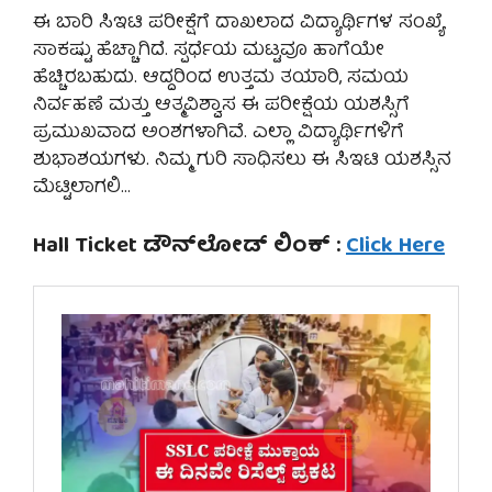
ಈ ಬಾರಿ ಸಿಇಟಿ ಪರೀಕ್ಷೆಗೆ ದಾಖಲಾದ ವಿದ್ಯಾರ್ಥಿಗಳ ಸಂಖ್ಯೆ
ಸಾಕಷ್ಟು ಹೆಚ್ಚಾಗಿದೆ. ಸ್ಪರ್ಧೆಯ ಮಟ್ಟವೂ ಹಾಗೆಯೇ
ಹೆಚ್ಚಿರಬಹುದು. ಆದ್ದರಿಂದ ಉತ್ತಮ ತಯಾರಿ, ಸಮಯ
ನಿರ್ವಹಣೆ ಮತ್ತು ಆತ್ಮವಿಶ್ವಾಸ ಈ ಪರೀಕ್ಷೆಯ ಯಶಸ್ಸಿಗೆ
ಪ್ರಮುಖವಾದ ಅಂಶಗಳಾಗಿವೆ. ಎಲ್ಲಾ ವಿದ್ಯಾರ್ಥಿಗಳಿಗೆ
ಶುಭಾಶಯಗಳು. ನಿಮ್ಮ ಗುರಿ ಸಾಧಿಸಲು ಈ ಸಿಇಟಿ ಯಶಸ್ಸಿನ
ಮೆಟ್ಟಿಲಾಗಲಿ…
Hall Ticket ಡೌನ್‌ಲೋಡ್ ಲಿಂಕ್ :
Click Here