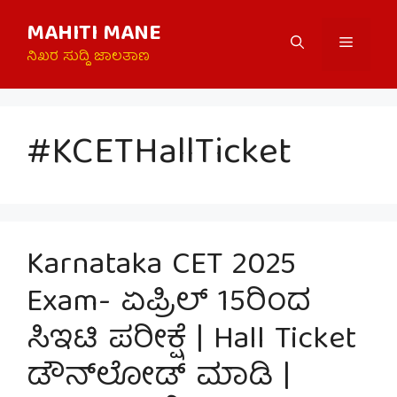
Skip
MAHITI MANE
to
Menu
content
ನಿಖರ ಸುದ್ದಿ ಜಾಲತಾಣ
#KCETHallTicket
Karnataka CET 2025
Exam- ಏಪ್ರಿಲ್ 15ರಿಂದ
ಸಿಇಟಿ ಪರೀಕ್ಷೆ | Hall Ticket
ಡೌನ್‌ಲೋಡ್ ಮಾಡಿ |