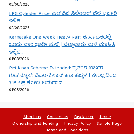
03/08/2026
LPG Cylinder Price: ಎಲ್‌ಪಿಜಿ ಸಿಲಿಂಡರ್ ಬೆಲೆ ಭರ್ಜರಿ
ಇಳಿಕೆ
02/08/2026
Karnataka One Week Heavy Rain: ಕರ್ನಾಟಕದಲ್ಲಿ
ಒಂದು ವಾರ ಭಾರೀ ಮಳೆ | ಜಿಲ್ಲಾವಾರು ಮಳೆ ಮಾಹಿತಿ
ಇಲ್ಲಿದೆ…
01/08/2026
PM Kisan Scheme Extended: ರೈತರಿಗೆ ಭರ್ಜರಿ
ಗುಡ್‌ನ್ಯೂಸ್: ಪಿಎಂ-ಕಿಸಾನ್ ಹಣ ಹೆಚ್ಚಳ | ಕೇಂದ್ರದಿಂದ
₹3.15 ಲಕ್ಷ ಕೋಟಿ ಅನುದಾನ
01/08/2026
About us
Contact us
Disclaimer
Home
Ownership and Funding
Privacy Policy
Sample Page
Terms and Conditions