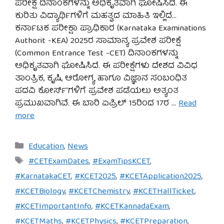
ಪರೀಕ್ಷೆ ದಿನಾಂಕಗಳನ್ನು ಅಧಿಕೃತವಾಗಿ ಘೋಷಿಸಿದೆ. ಈ
ಕುರಿತು ವಿದ್ಯಾರ್ಥಿಗಳಿಗೆ ಮಹತ್ವದ ಮಾಹಿತಿ ಇಲ್ಲಿದೆ…
ಕರ್ನಾಟಕ ಪರೀಕ್ಷಾ ಪ್ರಾಧಿಕಾರ (Karnataka Examinations
Authorit -KEA) 2025ರ ಸಾಮಾನ್ಯ ಪ್ರವೇಶ ಪರೀಕ್ಷೆ
(Common Entrance Test -CET) ದಿನಾಂಕಗಳನ್ನು
ಅಧಿಕೃತವಾಗಿ ಘೋಷಿಸಿದೆ. ಈ ಪರೀಕ್ಷೆಗಳು ದೇಶದ ವಿವಿಧ
ತಾಂತ್ರಿಕ, ಕೃಷಿ, ಆರೋಗ್ಯ ಹಾಗೂ ವಿಜ್ಞಾನ ಸಂಬ೦ಧಿತ
ಪದವಿ ಕೋರ್ಸ್’ಗಳಿಗೆ ಪ್ರವೇಶ ಪಡೆಯಲು ಅತ್ಯಂತ
ಪ್ರಮುಖವಾಗಿವೆ. ಈ ಬಾರಿ ಏಪ್ರಿಲ್ 15ರಿಂದ 17ರ …
Read
more
Categories
Education
,
News
Tags
#CETExamDates
,
#ExamTipsKCET
,
#KarnatakaCET
,
#KCET2025
,
#KCETApplication2025
,
#KCETBiology
,
#KCETChemistry
,
#KCETHallTicket
,
#KCETImportantInfo
,
#KCETKannadaExam
,
#KCETMaths
,
#KCETPhysics
,
#KCETPreparation
,