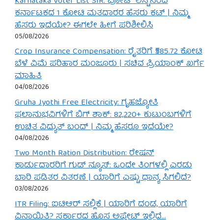
Karnataka Voter List SIR: ವೋಟ್ ಲಿಸ್ಟ್‌ನಿಂದ
ಕರ್ನಾಟಕದ 1 ಕೋಟಿ ಮತದಾರರ ಹೆಸರು ಕಟ್ | ನಿಮ್ಮ
ಹೆಸರು ಇದೆಯೇ? ಈಗಲೇ ಹೀಗೆ ಪರಿಶೀಲಿಸಿ
05/08/2026
Crop Insurance Compensation: ರೈತರಿಗೆ ₹585.72 ಕೋಟಿ
ಬೆಳೆ ವಿಮೆ ಪರಿಹಾರ ಮಂಜೂರು | ಸಚಿವ ಪ್ರಿಯಾಂಕ್ ಖರ್ಗೆ
ಮಾಹಿತಿ
04/08/2026
Gruha Jyothi Free Electricity: ಗೃಹಜ್ಯೋತಿ
ಫಲಾನುಭವಿಗಳಿಗೆ ಬಿಗ್ ಶಾಕ್: 82,220+ ಕುಟುಂಬಗಳಿಗೆ
ಉಚಿತ ವಿದ್ಯುತ್ ಬಂದ್ | ನಿಮ್ಮ ಹೆಸರೂ ಇದೆಯೇ?
04/08/2026
Two Month Ration Distribution: ರೇಷನ್
ಕಾರ್ಡುದಾರರಿಗೆ ಗುಡ್ ನ್ಯೂಸ್: ಒಂದೇ ತಿಂಗಳಲ್ಲಿ ಎರಡು
ಬಾರಿ ಪಡಿತರ ವಿತರಣೆ | ಯಾರಿಗೆ ಎಷ್ಟು ಧಾನ್ಯ ಸಿಗಲಿದೆ?
03/08/2026
ITR Filing: ಐಟಿಆರ್ ಸಲ್ಲಿಕೆ | ಯಾರಿಗೆ ದಂಡ, ಯಾರಿಗೆ
ವಿನಾಯಿತಿ? ಸರ್ಕಾರದ ಹೊಸ ಅಪ್ಡೇಟ್ ಇಲ್ಲಿದೆ…