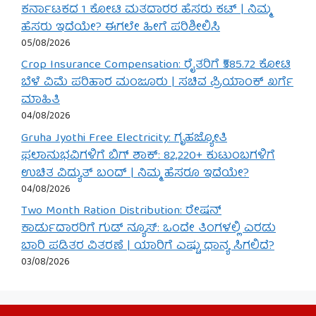
ಕರ್ನಾಟಕದ 1 ಕೋಟಿ ಮತದಾರರ ಹೆಸರು ಕಟ್ | ನಿಮ್ಮ
ಹೆಸರು ಇದೆಯೇ? ಈಗಲೇ ಹೀಗೆ ಪರಿಶೀಲಿಸಿ
05/08/2026
Crop Insurance Compensation: ರೈತರಿಗೆ ₹585.72 ಕೋಟಿ
ಬೆಳೆ ವಿಮೆ ಪರಿಹಾರ ಮಂಜೂರು | ಸಚಿವ ಪ್ರಿಯಾಂಕ್ ಖರ್ಗೆ
ಮಾಹಿತಿ
04/08/2026
Gruha Jyothi Free Electricity: ಗೃಹಜ್ಯೋತಿ
ಫಲಾನುಭವಿಗಳಿಗೆ ಬಿಗ್ ಶಾಕ್: 82,220+ ಕುಟುಂಬಗಳಿಗೆ
ಉಚಿತ ವಿದ್ಯುತ್ ಬಂದ್ | ನಿಮ್ಮ ಹೆಸರೂ ಇದೆಯೇ?
04/08/2026
Two Month Ration Distribution: ರೇಷನ್
ಕಾರ್ಡುದಾರರಿಗೆ ಗುಡ್ ನ್ಯೂಸ್: ಒಂದೇ ತಿಂಗಳಲ್ಲಿ ಎರಡು
ಬಾರಿ ಪಡಿತರ ವಿತರಣೆ | ಯಾರಿಗೆ ಎಷ್ಟು ಧಾನ್ಯ ಸಿಗಲಿದೆ?
03/08/2026