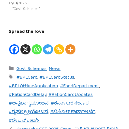
12/01/2026
In "Govt Schemes"
Spread the love
Categories
Govt Schemes
,
News
Tags
#BPLCard
,
#BPLCardStatus
,
#BPLOfflineApplication
,
#FoodDepartment
,
#RationCardDelay
,
#RationCardUpdates
,
#ಅನ್ನಭಾಗ್ಯಯೋಜನೆ
,
#ಕರ್ನಾಟಕಸರ್ಕಾರ
,
#ಗೃಹಲಕ್ಷ್ಮೀಯೋಜನೆ
,
#ಬಿಪಿಎಲ್‌ಕಾರ್ಡ್ಅರ್ಜಿ
,
#ರೇಷನ್‌ಕಾರ್ಡ್