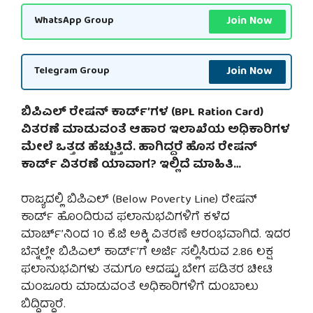
Join Now
WhatsApp Group
Join Now
Telegram Group
ಬಿಪಿಎಲ್ ರೇಷನ್ ಕಾರ್ಡ್’ಗಳ (BPL Ration Card)
ವಿತರಣೆ ಮಾಡುವಂತೆ ಆಹಾರ ಇಲಾಖೆಯ ಅಧಿಕಾರಿಗಳ
ಮೇಲೆ ಒತ್ತಡ ಹೆಚ್ಚುತ್ತಿದೆ. ಹಾಗಿದ್ದರೆ ಹೊಸ ರೇಷನ್
ಕಾರ್ಡ್ ವಿತರಣೆ ಯಾವಾಗ? ಇಲ್ಲಿದೆ ಮಾಹಿತಿ…
ರಾಜ್ಯದಲ್ಲಿ ಬಿಪಿಎಲ್ (Below Poverty Line) ರೇಷನ್
ಕಾರ್ಡ್ ಹೊಂದಿರುವ ಫಲಾನುಭವಿಗಳಿಗೆ ಕಳೆದ
ಮಾರ್ಚ್’ನಿಂದ 10 ಕೆ.ಜಿ ಅಕ್ಕಿ ವಿತರಣೆ ಆರಂಭವಾಗಿದೆ. ಇದರ
ಬೆನ್ನಲ್ಲೇ ಬಿಪಿಎಲ್ ಕಾರ್ಡ್’ಗೆ ಅರ್ಜಿ ಸಲ್ಲಿಸಿರುವ 2.86 ಲಕ್ಷ
ಫಲಾನುಭವಿಗಳು ತಮಗೂ ಆದಷ್ಟು ಬೇಗ ಪಡಿತರ ಚೀಟಿ
ಮಂಜೂರು ಮಾಡುವಂತೆ ಅಧಿಕಾರಿಗಳಿಗೆ ದುಂಬಾಲು
ಬಿದ್ದಿದ್ದಾರೆ.