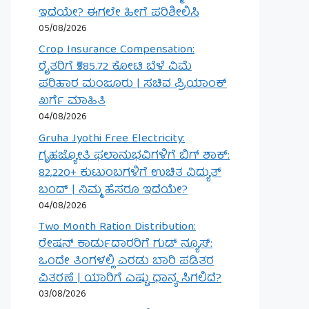
ಇದೆಯೇ? ಈಗಲೇ ಹೀಗೆ ಪರಿಶೀಲಿಸಿ
05/08/2026
Crop Insurance Compensation:
ರೈತರಿಗೆ ₹585.72 ಕೋಟಿ ಬೆಳೆ ವಿಮೆ
ಪರಿಹಾರ ಮಂಜೂರು | ಸಚಿವ ಪ್ರಿಯಾಂಕ್
ಖರ್ಗೆ ಮಾಹಿತಿ
04/08/2026
Gruha Jyothi Free Electricity:
ಗೃಹಜ್ಯೋತಿ ಫಲಾನುಭವಿಗಳಿಗೆ ಬಿಗ್ ಶಾಕ್:
82,220+ ಕುಟುಂಬಗಳಿಗೆ ಉಚಿತ ವಿದ್ಯುತ್
ಬಂದ್ | ನಿಮ್ಮ ಹೆಸರೂ ಇದೆಯೇ?
04/08/2026
Two Month Ration Distribution:
ರೇಷನ್ ಕಾರ್ಡುದಾರರಿಗೆ ಗುಡ್ ನ್ಯೂಸ್:
ಒಂದೇ ತಿಂಗಳಲ್ಲಿ ಎರಡು ಬಾರಿ ಪಡಿತರ
ವಿತರಣೆ | ಯಾರಿಗೆ ಎಷ್ಟು ಧಾನ್ಯ ಸಿಗಲಿದೆ?
03/08/2026