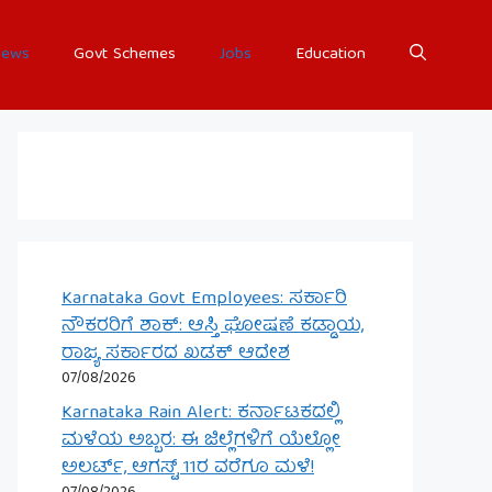
ews
Govt Schemes
Jobs
Education
Karnataka Govt Employees: ಸರ್ಕಾರಿ
ನೌಕರರಿಗೆ ಶಾಕ್: ಆಸ್ತಿ ಘೋಷಣೆ ಕಡ್ಡಾಯ,
ರಾಜ್ಯ ಸರ್ಕಾರದ ಖಡಕ್ ಆದೇಶ
07/08/2026
Karnataka Rain Alert: ಕರ್ನಾಟಕದಲ್ಲಿ
ಮಳೆಯ ಅಬ್ಬರ: ಈ ಜಿಲ್ಲೆಗಳಿಗೆ ಯೆಲ್ಲೋ
ಅಲರ್ಟ್, ಆಗಸ್ಟ್ 11ರ ವರೆಗೂ ಮಳೆ!