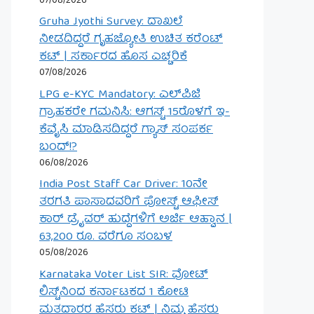
07/08/2026
Gruha Jyothi Survey: ದಾಖಲೆ
ನೀಡದಿದ್ದರೆ ಗೃಹಜ್ಯೋತಿ ಉಚಿತ ಕರೆಂಟ್
ಕಟ್ | ಸರ್ಕಾರದ ಹೊಸ ಎಚ್ಚರಿಕೆ
07/08/2026
LPG e-KYC Mandatory: ಎಲ್‌ಪಿಜಿ
ಗ್ರಾಹಕರೇ ಗಮನಿಸಿ: ಆಗಸ್ಟ್ 15ರೊಳಗೆ ಇ-
ಕೆವೈಸಿ ಮಾಡಿಸದಿದ್ದರೆ ಗ್ಯಾಸ್ ಸಂಪರ್ಕ
ಬಂದ್!?
06/08/2026
India Post Staff Car Driver: 10ನೇ
ತರಗತಿ ಪಾಸಾದವರಿಗೆ ಪೋಸ್ಟ್ ಆಫೀಸ್
ಕಾರ್ ಡ್ರೈವರ್ ಹುದ್ದೆಗಳಿಗೆ ಅರ್ಜಿ ಆಹ್ವಾನ |
63,200 ರೂ. ವರೆಗೂ ಸಂಬಳ
05/08/2026
Karnataka Voter List SIR: ವೋಟ್
ಲಿಸ್ಟ್‌ನಿಂದ ಕರ್ನಾಟಕದ 1 ಕೋಟಿ
ಮತದಾರರ ಹೆಸರು ಕಟ್ | ನಿಮ್ಮ ಹೆಸರು