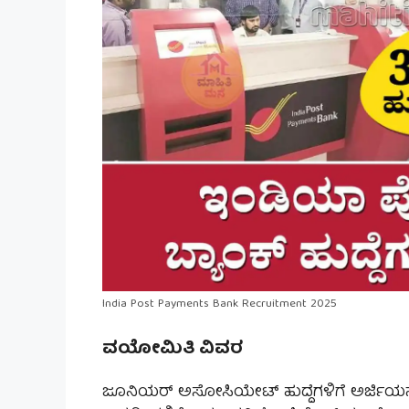
India Post Payments Bank Recruitment 2025
ವಯೋಮಿತಿ ವಿವರ
ಜೂನಿಯರ್ ಅಸೋಸಿಯೇಟ್ ಹುದ್ದೆಗಳಿಗೆ ಅರ್ಜಿಯನ್ನ