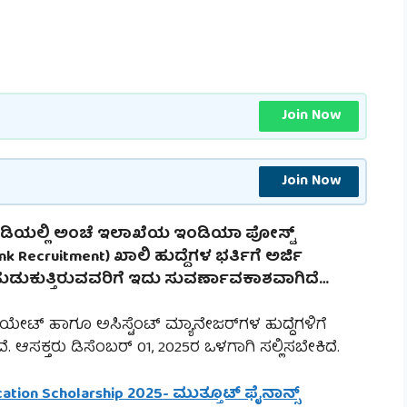
Join Now
Join Now
ಿಯಲ್ಲಿ ಅಂಚೆ ಇಲಾಖೆಯ ಇಂಡಿಯಾ ಪೋಸ್ಟ್
nk Recruitment) ಖಾಲಿ ಹುದ್ದೆಗಳ ಭರ್ತಿಗೆ ಅರ್ಜಿ
ಹುಡುಕುತ್ತಿರುವವರಿಗೆ ಇದು ಸುವರ್ಣಾವಕಾಶವಾಗಿದೆ…
ೇಟ್ ಹಾಗೂ ಅಸಿಸ್ಟೆಂಟ್ ಮ್ಯಾನೇಜರ್‌ಗಳ ಹುದ್ದೆಗಳಿಗೆ
ವೆ. ಆಸಕ್ತರು ಡಿಸೆಂಬರ್ 01, 2025ರ ಒಳಗಾಗಿ ಸಲ್ಲಿಸಬೇಕಿದೆ.
ation Scholarship 2025- ಮುತ್ತೂಟ್ ಫೈನಾನ್ಸ್