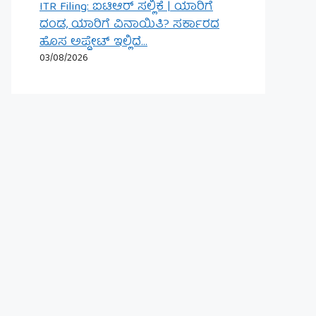
ITR Filing: ಐಟಿಆರ್ ಸಲ್ಲಿಕೆ | ಯಾರಿಗೆ
ದಂಡ, ಯಾರಿಗೆ ವಿನಾಯಿತಿ? ಸರ್ಕಾರದ
ಹೊಸ ಅಪ್ಡೇಟ್ ಇಲ್ಲಿದೆ…
03/08/2026