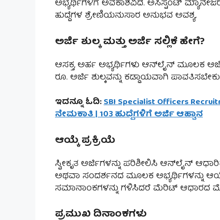
ಅಭ್ಯರ್ಥಿಗಳಿಗೆ ಅವಕಾಶವಿದೆ. ಅಸಿಸ್ಟೆಂಟ್ ಮ್ಯಾನೇಜ
ಹುದ್ದೆಗಳ ಶ್ರೇಣಿಯನುಸಾರ ಅನುಭವ ಅವಶ್ಯ.
ಅರ್ಜಿ ಶುಲ್ಕ ಮತ್ತು ಅರ್ಜಿ ಸಲ್ಲಿಕೆ ಹೇಗೆ?
ಆಸಕ್ತ, ಅರ್ಹ ಅಭ್ಯರ್ಥಿಗಳು ಆನ್‌ಲೈನ್ ಮೂಲಕ ಅರ್ಜ
ರೂ. ಅರ್ಜಿ ಶುಲ್ಕವನ್ನು ಕಡ್ಡಾಯವಾಗಿ ಪಾವತಿಸಬೇಕು
ಇದನ್ನೂ ಓದಿ:
SBI Specialist Officers Recrui
ನೇಮಕಾತಿ | 103 ಹುದ್ದೆಗಳಿಗೆ ಅರ್ಜಿ ಆಹ್ವಾನ
ಆಯ್ಕೆ ಪ್ರಕ್ರಿಯೆ
ಸ್ವೀಕೃತ ಅರ್ಜಿಗಳನ್ನು ಪರಿಶೀಲಿಸಿ ಆನ್‌ಲೈನ್ ಆಧಾ
ಅಥವಾ ಸಂದರ್ಶನದ ಮೂಲಕ ಅಭ್ಯರ್ಥಿಗಳನ್ನು ಆಯ್ಕೆ 
ಸಮಾನಾಂಕಗಳನ್ನು ಗಳಿಸಿದರೆ ಮೆರಿಟ್ ಆಧಾರದ ಮೇಲೆ
ಪ್ರಮುಖ ದಿನಾಂಕಗಳು