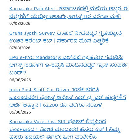
Karnataka Rain Alert: ಕರ್ನಾಟಕದಲ್ಲಿ ಮಳೆಯ ಅಬ್ಬರ: ಈ
ಜಿಲ್ಲೆಗಳಿಗೆ ಯೆಲ್ಲೋ ಅಲರ್ಟ್, ಆಗಸ್ಟ್ 11ರ ವರೆಗೂ ಮಳೆ!
07/08/2026
Gruha Jyothi Survey: ದಾಖಲೆ ನೀಡದಿದ್ದರೆ ಗೃಹಜ್ಯೋತಿ
ಉಚಿತ ಕರೆಂಟ್ ಕಟ್ | ಸರ್ಕಾರದ ಹೊಸ ಎಚ್ಚರಿಕೆ
07/08/2026
LPG e-KYC Mandatory: ಎಲ್‌ಪಿಜಿ ಗ್ರಾಹಕರೇ ಗಮನಿಸಿ:
ಆಗಸ್ಟ್ 15ರೊಳಗೆ ಇ-ಕೆವೈಸಿ ಮಾಡಿಸದಿದ್ದರೆ ಗ್ಯಾಸ್ ಸಂಪರ್ಕ
ಬಂದ್!?
06/08/2026
India Post Staff Car Driver: 10ನೇ ತರಗತಿ
ಪಾಸಾದವರಿಗೆ ಪೋಸ್ಟ್ ಆಫೀಸ್ ಕಾರ್ ಡ್ರೈವರ್ ಹುದ್ದೆಗಳಿಗೆ
ಅರ್ಜಿ ಆಹ್ವಾನ | 63,200 ರೂ. ವರೆಗೂ ಸಂಬಳ
05/08/2026
Karnataka Voter List SIR: ವೋಟ್ ಲಿಸ್ಟ್‌ನಿಂದ
ಕರ್ನಾಟಕದ 1 ಕೋಟಿ ಮತದಾರರ ಹೆಸರು ಕಟ್ | ನಿಮ್ಮ
ಹೆಸರು ಇದೆಯೇ? ಈಗಲೇ ಹೀಗೆ ಪರಿಶೀಲಿಸಿ