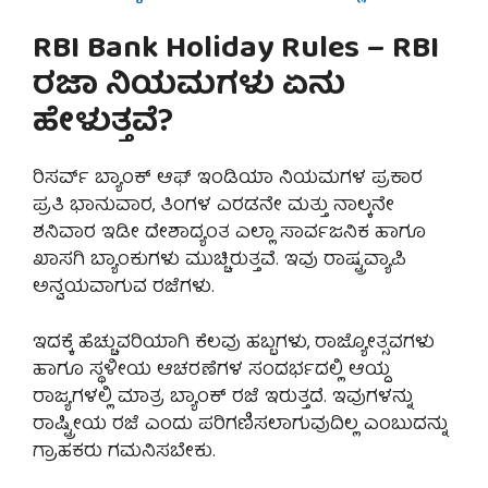
RBI Bank Holiday Rules – RBI
ರಜಾ ನಿಯಮಗಳು ಏನು
ಹೇಳುತ್ತವೆ?
ರಿಸರ್ವ್ ಬ್ಯಾಂಕ್ ಆಫ್ ಇಂಡಿಯಾ ನಿಯಮಗಳ ಪ್ರಕಾರ
ಪ್ರತಿ ಭಾನುವಾರ, ತಿಂಗಳ ಎರಡನೇ ಮತ್ತು ನಾಲ್ಕನೇ
ಶನಿವಾರ ಇಡೀ ದೇಶಾದ್ಯಂತ ಎಲ್ಲಾ ಸಾರ್ವಜನಿಕ ಹಾಗೂ
ಖಾಸಗಿ ಬ್ಯಾಂಕುಗಳು ಮುಚ್ಚಿರುತ್ತವೆ. ಇವು ರಾಷ್ಟ್ರವ್ಯಾಪಿ
ಅನ್ವಯವಾಗುವ ರಜೆಗಳು.
ಇದಕ್ಕೆ ಹೆಚ್ಚುವರಿಯಾಗಿ ಕೆಲವು ಹಬ್ಬಗಳು, ರಾಜ್ಯೋತ್ಸವಗಳು
ಹಾಗೂ ಸ್ಥಳೀಯ ಆಚರಣೆಗಳ ಸಂದರ್ಭದಲ್ಲಿ ಆಯ್ದ
ರಾಜ್ಯಗಳಲ್ಲಿ ಮಾತ್ರ ಬ್ಯಾಂಕ್ ರಜೆ ಇರುತ್ತದೆ. ಇವುಗಳನ್ನು
ರಾಷ್ಟ್ರೀಯ ರಜೆ ಎಂದು ಪರಿಗಣಿಸಲಾಗುವುದಿಲ್ಲ ಎಂಬುದನ್ನು
ಗ್ರಾಹಕರು ಗಮನಿಸಬೇಕು.