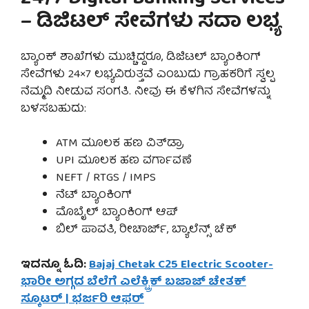
– ಡಿಜಿಟಲ್ ಸೇವೆಗಳು ಸದಾ ಲಭ್ಯ
ಬ್ಯಾಂಕ್ ಶಾಖೆಗಳು ಮುಚ್ಚಿದ್ದರೂ, ಡಿಜಿಟಲ್ ಬ್ಯಾಂಕಿಂಗ್
ಸೇವೆಗಳು 24×7 ಲಭ್ಯವಿರುತ್ತವೆ ಎಂಬುದು ಗ್ರಾಹಕರಿಗೆ ಸ್ವಲ್ಪ
ನೆಮ್ಮದಿ ನೀಡುವ ಸಂಗತಿ. ನೀವು ಈ ಕೆಳಗಿನ ಸೇವೆಗಳನ್ನು
ಬಳಸಬಹುದು:
ATM ಮೂಲಕ ಹಣ ವಿತ್‌ಡ್ರಾ
UPI ಮೂಲಕ ಹಣ ವರ್ಗಾವಣೆ
NEFT / RTGS / IMPS
ನೆಟ್ ಬ್ಯಾಂಕಿಂಗ್
ಮೊಬೈಲ್ ಬ್ಯಾಂಕಿಂಗ್ ಆಪ್
ಬಿಲ್ ಪಾವತಿ, ರೀಚಾರ್ಜ್, ಬ್ಯಾಲೆನ್ಸ್ ಚೆಕ್
ಇದನ್ನೂ ಓದಿ:
Bajaj Chetak C25 Electric Scooter-
ಭಾರೀ ಅಗ್ಗದ ಬೆಲೆಗೆ ಎಲೆಕ್ಟ್ರಿಕ್ ಬಜಾಜ್ ಚೇತಕ್
ಸ್ಕೂಟರ್ | ಭರ್ಜರಿ ಆಫರ್