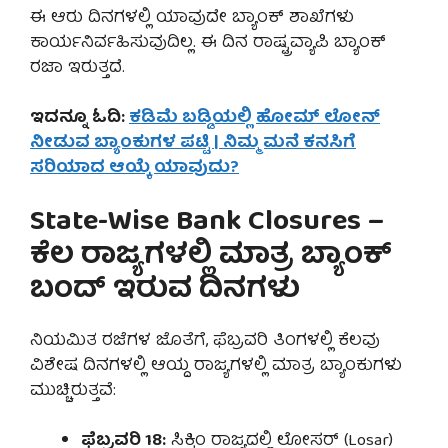
ಈ ಆರು ದಿನಗಳಲ್ಲಿ ಯಾವುದೇ ಬ್ಯಾಂಕ್ ಶಾಖೆಗಳು
ಕಾರ್ಯನಿರ್ವಹಿಸುವುದಿಲ್ಲ. ಈ ದಿನ ರಾಷ್ಟ್ರವ್ಯಾಪಿ ಬ್ಯಾಂಕ್
ರಜಾ ಇರುತ್ತದೆ.
ಇದನ್ನೂ ಓದಿ:
ಕಡಿಮೆ ಬಡ್ಡಿಯಲ್ಲಿ ಹೋಮ್ ಲೋನ್
ನೀಡುವ ಬ್ಯಾಂಕುಗಳ ಪಟ್ಟಿ | ನಿಮ್ಮ ಮನೆ ಕನಸಿಗೆ
ಸರಿಯಾದ ಆಯ್ಕೆ ಯಾವುದು?
State-Wise Bank Closures –
ಕೆಲ ರಾಜ್ಯಗಳಲ್ಲಿ ಮಾತ್ರ ಬ್ಯಾಂಕ್
ಬಂದ್ ಇರುವ ದಿನಗಳು
ನಿಯಮಿತ ರಜೆಗಳ ಜೊತೆಗೆ, ಫೆಬ್ರವರಿ ತಿಂಗಳಲ್ಲಿ ಕೆಲವು
ವಿಶೇಷ ದಿನಗಳಲ್ಲಿ ಆಯ್ದ ರಾಜ್ಯಗಳಲ್ಲಿ ಮಾತ್ರ ಬ್ಯಾಂಕುಗಳು
ಮುಚ್ಚಿರುತ್ತವೆ:
ಫೆಬ್ರವರಿ 18:
ಸಿಕ್ಕಿಂ ರಾಜ್ಯದಲ್ಲಿ ಲೋಸರ್ (Losar)