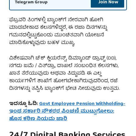
Join Now
Telegram Group
ಫೆಬ್ರವರಿ ತಿಂಗಳಲ್ಲಿ ಬ್ಯಾಂಕ್‌ಗೆ ನೇರವಾಗಿ ಹೋಗಿ
ಮಾಡಬೇಕಾದ ಕೆಲಸಗಳಿದ್ದರೆ, ಈ ರಜಾ ದಿನಗಳನ್ನು
ಗಮನದಲ್ಲಿಟ್ಟುಕೊಂಡು ಮುಂಚಿತವಾಗಿ ಯೋಜನೆ
ಮಾಡಿಕೊಳ್ಳುವುದು ಬಹಳ ಮುಖ್ಯ.
ವಿಶೇಷವಾಗಿ ಚೆಕ್ ಕ್ಲಿಯರೆನ್ಸ್, ಡಿಮ್ಯಾಂಡ್ ಡ್ರಾಫ್ಟ್ (DD),
ನಗದು ಜಮೆ / ವಿತ್‌ಡ್ರಾ, ದಾಖಲೆ ಸಂಬಂಧಿತ ಕೆಲಸಗಳು,
ಖಾತೆ ತೆರೆಯುವುದು ಅಥವಾ ತಿದ್ದುಪಡಿ ಈ ಎಲ್ಲ
ಕಾರ್ಯಗಳಿಗೆ ಶಾಖೆಗೆ ಹೋಗಬೇಕಾಗಿರುವುದರಿಂದ, ರಜೆ
ದಿನಗಳನ್ನು ತಪ್ಪಿಸಿ ಬ್ಯಾಂಕ್‌ಗೆ ಭೇಟಿ ನೀಡುವುದು ಉತ್ತಮ.
ಇದನ್ನೂ ಓದಿ:
Govt Employee Pension Withholding-
ಇಂಥ ಸರ್ಕಾರಿ ನೌಕರರ ಪಿಂಚಣಿ ಮುಟ್ಟುಗೋಲು:
ಹೊಸ ಕಠಿಣ ನಿಯಮ ಜಾರಿ
24/7 Digital Banking Services