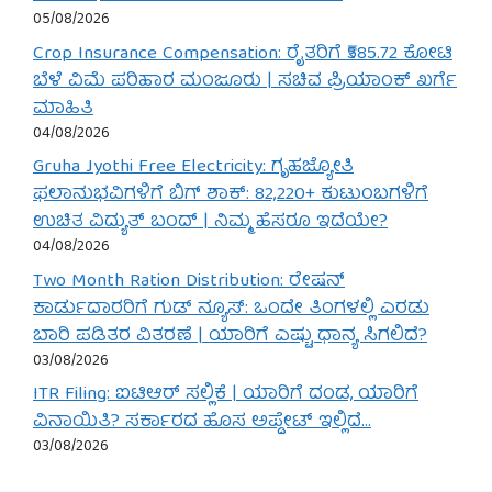
05/08/2026
Crop Insurance Compensation: ರೈತರಿಗೆ ₹585.72 ಕೋಟಿ
ಬೆಳೆ ವಿಮೆ ಪರಿಹಾರ ಮಂಜೂರು | ಸಚಿವ ಪ್ರಿಯಾಂಕ್ ಖರ್ಗೆ
ಮಾಹಿತಿ
04/08/2026
Gruha Jyothi Free Electricity: ಗೃಹಜ್ಯೋತಿ
ಫಲಾನುಭವಿಗಳಿಗೆ ಬಿಗ್ ಶಾಕ್: 82,220+ ಕುಟುಂಬಗಳಿಗೆ
ಉಚಿತ ವಿದ್ಯುತ್ ಬಂದ್ | ನಿಮ್ಮ ಹೆಸರೂ ಇದೆಯೇ?
04/08/2026
Two Month Ration Distribution: ರೇಷನ್
ಕಾರ್ಡುದಾರರಿಗೆ ಗುಡ್ ನ್ಯೂಸ್: ಒಂದೇ ತಿಂಗಳಲ್ಲಿ ಎರಡು
ಬಾರಿ ಪಡಿತರ ವಿತರಣೆ | ಯಾರಿಗೆ ಎಷ್ಟು ಧಾನ್ಯ ಸಿಗಲಿದೆ?
03/08/2026
ITR Filing: ಐಟಿಆರ್ ಸಲ್ಲಿಕೆ | ಯಾರಿಗೆ ದಂಡ, ಯಾರಿಗೆ
ವಿನಾಯಿತಿ? ಸರ್ಕಾರದ ಹೊಸ ಅಪ್ಡೇಟ್ ಇಲ್ಲಿದೆ…
03/08/2026