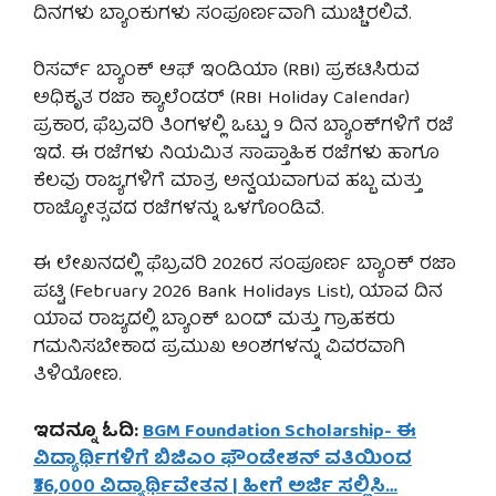
ದಿನಗಳು ಬ್ಯಾಂಕುಗಳು ಸಂಪೂರ್ಣವಾಗಿ ಮುಚ್ಚಿರಲಿವೆ.
ರಿಸರ್ವ್ ಬ್ಯಾಂಕ್ ಆಫ್ ಇಂಡಿಯಾ (RBI) ಪ್ರಕಟಿಸಿರುವ
ಅಧಿಕೃತ ರಜಾ ಕ್ಯಾಲೆಂಡರ್ (RBI Holiday Calendar)
ಪ್ರಕಾರ, ಫೆಬ್ರವರಿ ತಿಂಗಳಲ್ಲಿ ಒಟ್ಟು 9 ದಿನ ಬ್ಯಾಂಕ್‌ಗಳಿಗೆ ರಜೆ
ಇದೆ. ಈ ರಜೆಗಳು ನಿಯಮಿತ ಸಾಪ್ತಾಹಿಕ ರಜೆಗಳು ಹಾಗೂ
ಕೆಲವು ರಾಜ್ಯಗಳಿಗೆ ಮಾತ್ರ ಅನ್ವಯವಾಗುವ ಹಬ್ಬ ಮತ್ತು
ರಾಜ್ಯೋತ್ಸವದ ರಜೆಗಳನ್ನು ಒಳಗೊಂಡಿವೆ.
ಈ ಲೇಖನದಲ್ಲಿ ಫೆಬ್ರವರಿ 2026ರ ಸಂಪೂರ್ಣ ಬ್ಯಾಂಕ್ ರಜಾ
ಪಟ್ಟಿ (February 2026 Bank Holidays List), ಯಾವ ದಿನ
ಯಾವ ರಾಜ್ಯದಲ್ಲಿ ಬ್ಯಾಂಕ್ ಬಂದ್ ಮತ್ತು ಗ್ರಾಹಕರು
ಗಮನಿಸಬೇಕಾದ ಪ್ರಮುಖ ಅಂಶಗಳನ್ನು ವಿವರವಾಗಿ
ತಿಳಿಯೋಣ.
ಇದನ್ನೂ ಓದಿ:
BGM Foundation Scholarship- ಈ
ವಿದ್ಯಾರ್ಥಿಗಳಿಗೆ ಬಿಜಿಎಂ ಫೌಂಡೇಶನ್ ವತಿಯಿಂದ
₹36,000 ವಿದ್ಯಾರ್ಥಿವೇತನ | ಹೀಗೆ ಅರ್ಜಿ ಸಲ್ಲಿಸಿ…