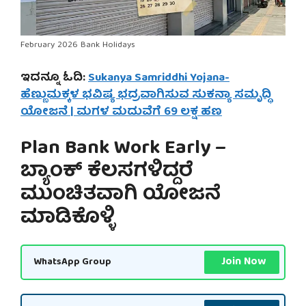
February 2026 Bank Holidays
ಇದನ್ನೂ ಓದಿ:
Sukanya Samriddhi Yojana-
ಹೆಣ್ಣುಮಕ್ಕಳ ಭವಿಷ್ಯ ಭದ್ರವಾಗಿಸುವ ಸುಕನ್ಯಾ ಸಮೃದ್ಧಿ
ಯೋಜನೆ | ಮಗಳ ಮದುವೆಗೆ 69 ಲಕ್ಷ ಹಣ
Plan Bank Work Early –
ಬ್ಯಾಂಕ್ ಕೆಲಸಗಳಿದ್ದರೆ
ಮುಂಚಿತವಾಗಿ ಯೋಜನೆ
ಮಾಡಿಕೊಳ್ಳಿ
Join Now
WhatsApp Group