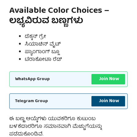
Available Color Choices –
ಲಭ್ಯವಿರುವ ಬಣ್ಣಗಳು
ಡೆಕ್ಕನ್ ಗ್ರೇ
ಸಿಯಾಚಿನ್ ವೈಟ್
ಪ್ಯಾಂಗಾಂಗ್ ಬ್ಲೂ
ಟೆರಾಕೋಟಾ ರೆಡ್
Join Now
WhatsApp Group
Join Now
Telegram Group
ಈ ಬಣ್ಣ ಆಯ್ಕೆಗಳು ಯುವಕರಿಗೂ ಕುಟುಂಬ
ಬಳಕೆದಾರರಿಗೂ ಸಮಾನವಾಗಿ ಮೆಚ್ಚುಗೆಯನ್ನು
ಪಡೆದುಕೊಂಡಿವೆ.