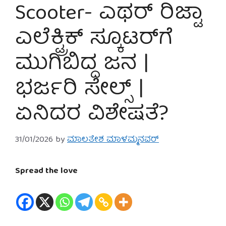
Scooter- ಎಥರ್ ರಿಜ್ಟಾ
ಎಲೆಕ್ಟ್ರಿಕ್ ಸ್ಕೂಟರ್‌ಗೆ
ಮುಗಿಬಿದ್ದ ಜನ |
ಭರ್ಜರಿ ಸೇಲ್ಸ್ |
ಏನಿದರ ವಿಶೇಷತೆ?
31/01/2026
by
ಮಾಲತೇಶ ಮಾಳಮ್ಮನವರ್
Spread the love