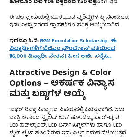
ಶೋರೂಂ ಬೆಲೆ ₹1.05 ಲಕ್ಷದಿಂದ ₹1.30 ಲಕ್ಷ
ವರೆಗೆ ಇದೆ.
ಈ ಬೆಲೆ ಶ್ರೇಣಿಯಲ್ಲಿ ದೊರೆಯುವ ವೈಶಿಷ್ಟ್ಯಗಳನ್ನು ನೋಡಿದರೆ,
ಇದು ಎಲ್ಲಾ ವರ್ಗದ ಗ್ರಾಹಕರಿಗೂ ಸೂಕ್ತ ಆಯ್ಕೆಯಾಗಿದೆ.
ಇದನ್ನೂ ಓದಿ:
BGM Foundation Scholarship- ಈ
ವಿದ್ಯಾರ್ಥಿಗಳಿಗೆ ಬಿಜಿಎಂ ಫೌಂಡೇಶನ್ ವತಿಯಿಂದ
₹36,000 ವಿದ್ಯಾರ್ಥಿವೇತನ | ಹೀಗೆ ಅರ್ಜಿ ಸಲ್ಲಿಸಿ…
Attractive Design & Color
Options – ಆಕರ್ಷಕ ವಿನ್ಯಾಸ
ಮತ್ತು ಬಣ್ಣಗಳ ಆಯ್ಕೆ
‘ಎಥರ್ ರಿಜ್ಟಾ’ ವಿನ್ಯಾಸದ ವಿಷಯದಲ್ಲಿ ವಿಭಿನ್ನವಾಗಿದೆ. ಇದು
ಬಾಕ್ಸಿ ಆಕಾರದ ಸ್ಟೈಲಿಷ್ ಲುಕ್ ಹೊಂದಿದ್ದು, ಬಾರ್-ಟೈಪ್
LED ಹೆಡ್‌ಲ್ಯಾಂಪ್, LED ಟರ್ನ್ ಸಿಗ್ನಲ್‌ಗಳು ಹಾಗೂ LED
ಟೈಲ್ ಲೈಟ್ ಹೊಂದಿರುವ ಇದು ಎಲ್ಲರ ಗಮನ ಸೆಳೆಯುತ್ತದೆ.