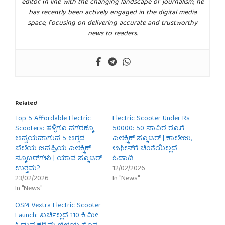
editor. In line with the changing landscape of journalism, he
has recently been actively engaged in the digital media
space, focusing on delivering accurate and trustworthy
news to readers.
Related
Top 5 Affordable Electric
Electric Scooter Under Rs
Scooters: ಹಳ್ಳಿಗೂ ನಗರಕ್ಕೂ
50000: 50 ಸಾವಿರ ರೂ.ಗೆ
ಅನ್ವಯವಾಗುವ 5 ಅಗ್ಗದ
ಎಲೆಕ್ಟ್ರಿಕ್ ಸ್ಕೂಟರ್ | ಕಾಲೇಜು,
ಬೆಲೆಯ ಜನಪ್ರಿಯ ಎಲೆಕ್ಟ್ರಿಕ್
ಆಫೀಸ್‌ಗೆ ಚಿಂತೆಯಿಲ್ಲದೆ
ಸ್ಕೂಟರ್‌ಗಳು | ಯಾವ ಸ್ಕೂಟರ್
ಓಡಾಡಿ
ಉತ್ತಮ?
12/02/2026
23/02/2026
In "News"
In "News"
OSM Vextra Electric Scooter
Launch: ಖರ್ಚಿಲ್ಲದೆ 110 ಕಿ.ಮೀ