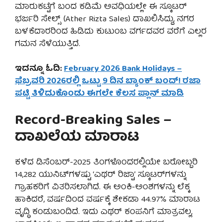
ಮಾರುಕಟ್ಟೆಗೆ ಬಂದ ಕಡಿಮೆ ಅವಧಿಯಲ್ಲೇ ಈ ಸ್ಕೂಟರ್
ಭರ್ಜರಿ ಸೇಲ್ಸ್ (Ather Rizta Sales) ದಾಖಲಿಸಿದ್ದು, ನಗರ
ಬಳಕೆದಾರರಿಂದ ಹಿಡಿದು ಕುಟುಂಬ ವರ್ಗದವರ ವರೆಗೆ ಎಲ್ಲರ
ಗಮನ ಸೆಳೆಯುತ್ತಿದೆ.
ಇದನ್ನೂ ಓದಿ:
February 2026 Bank Holidays –
ಫೆಬ್ರವರಿ 2026ರಲ್ಲಿ ಒಟ್ಟು 9 ದಿನ ಬ್ಯಾಂಕ್ ಬಂದ್! ರಜಾ
ಪಟ್ಟಿ ತಿಳಿದುಕೊಂಡು ಈಗಲೇ ಕೆಲಸ ಪ್ಲಾನ್ ಮಾಡಿ
Record-Breaking Sales –
ದಾಖಲೆಯ ಮಾರಾಟ
ಕಳೆದ ಡಿಸೆಂಬರ್-2025 ತಿಂಗಳೊಂದರಲ್ಲಿಯೇ ಬರೋಬ್ಬರಿ
14,282 ಯುನಿಟ್‌ಗಳಷ್ಟು ‘ಎಥರ್ ರಿಜ್ಟಾ’ ಸ್ಕೂಟರ್‌ಗಳನ್ನು
ಗ್ರಾಹಕರಿಗೆ ವಿತರಿಸಲಾಗಿದೆ. ಈ ಅಂಕಿ-ಅಂಶಗಳನ್ನು ಲೆಕ್ಕ
ಹಾಕಿದರೆ, ವರ್ಷದಿಂದ ವರ್ಷಕ್ಕೆ ಶೇಕಡಾ 44.97% ಮಾರಾಟ
ವೃದ್ಧಿ ಕಂಡುಬಂದಿದೆ. ಇದು ಎಥರ್ ಕಂಪನಿಗೆ ಮಾತ್ರವಲ್ಲ,