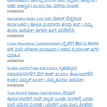
ಪಾಸಾದವರಿಗೆ ಪೋಸ್ಟ್ ಆಫೀಸ್ ಕಾರ್ ಡ್ರೈವರ್ ಹುದ್ದೆಗಳಿಗೆ
ಅರ್ಜಿ ಆಹ್ವಾನ | 63,200 ರೂ. ವರೆಗೂ ಸಂಬಳ
05/08/2026
Karnataka Voter List SIR: ವೋಟ್ ಲಿಸ್ಟ್‌ನಿಂದ
ಕರ್ನಾಟಕದ 1 ಕೋಟಿ ಮತದಾರರ ಹೆಸರು ಕಟ್ | ನಿಮ್ಮ
ಹೆಸರು ಇದೆಯೇ? ಈಗಲೇ ಹೀಗೆ ಪರಿಶೀಲಿಸಿ
05/08/2026
Crop Insurance Compensation: ರೈತರಿಗೆ ₹585.72 ಕೋಟಿ
ಬೆಳೆ ವಿಮೆ ಪರಿಹಾರ ಮಂಜೂರು | ಸಚಿವ ಪ್ರಿಯಾಂಕ್ ಖರ್ಗೆ
ಮಾಹಿತಿ
04/08/2026
Gruha Jyothi Free Electricity: ಗೃಹಜ್ಯೋತಿ
ಫಲಾನುಭವಿಗಳಿಗೆ ಬಿಗ್ ಶಾಕ್: 82,220+ ಕುಟುಂಬಗಳಿಗೆ
ಉಚಿತ ವಿದ್ಯುತ್ ಬಂದ್ | ನಿಮ್ಮ ಹೆಸರೂ ಇದೆಯೇ?
04/08/2026
Two Month Ration Distribution: ರೇಷನ್
ಕಾರ್ಡುದಾರರಿಗೆ ಗುಡ್ ನ್ಯೂಸ್: ಒಂದೇ ತಿಂಗಳಲ್ಲಿ ಎರಡು
ಬಾರಿ ಪಡಿತರ ವಿತರಣೆ | ಯಾರಿಗೆ ಎಷ್ಟು ಧಾನ್ಯ ಸಿಗಲಿದೆ?