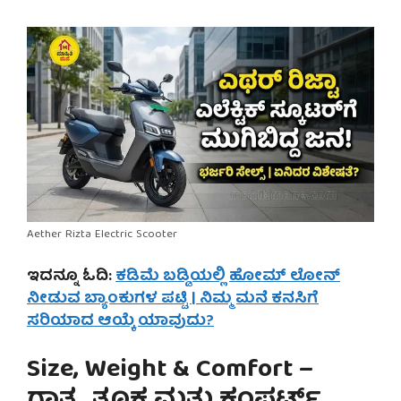
Aether Rizta Electric Scooter
ಇದನ್ನೂ ಓದಿ:
ಕಡಿಮೆ ಬಡ್ಡಿಯಲ್ಲಿ ಹೋಮ್ ಲೋನ್
ನೀಡುವ ಬ್ಯಾಂಕುಗಳ ಪಟ್ಟಿ | ನಿಮ್ಮ ಮನೆ ಕನಸಿಗೆ
ಸರಿಯಾದ ಆಯ್ಕೆ ಯಾವುದು?
Size, Weight & Comfort –