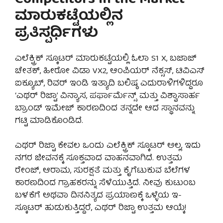
Competitors in the Market –
ಮಾರುಕಟ್ಟೆಯಲ್ಲಿನ
ಪ್ರತಿಸ್ಪರ್ಧಿಗಳು
ಎಲೆಕ್ಟ್ರಿಕ್ ಸ್ಕೂಟರ್ ಮಾರುಕಟ್ಟೆಯಲ್ಲಿ ಓಲಾ S1 X, ಬಜಾಜ್
ಚೇತಕ್, ಹೀರೋ ವಿಡಾ VX2, ಆಂಪಿಯರ್ ನೆಕ್ಸಸ್, ಟಿವಿಎಸ್
ಐಕ್ಯೂಬ್, ರಿವರ್ ಇಂಡಿ ಇತ್ಯಾದಿ ಬಲಿಷ್ಠ ಎದುರಾಳಿಗಳಿದ್ದರೂ
‘ಎಥರ್ ರಿಜ್ಟಾ’ ವಿನ್ಯಾಸ, ಪರ್ಫಾರ್ಮೆನ್ಸ್ ಮತ್ತು ವಿಶ್ವಾಸಾರ್ಹ
ಬ್ರಾಂಡ್ ಇಮೇಜ್ ಕಾರಣದಿಂದ ತನ್ನದೇ ಆದ ಸ್ಥಾನವನ್ನು
ಗಟ್ಟಿ ಮಾಡಿಕೊಂಡಿದೆ.
ಎಥರ್ ರಿಜ್ಟಾ ಕೇವಲ ಒಂದು ಎಲೆಕ್ಟ್ರಿಕ್ ಸ್ಕೂಟರ್ ಅಲ್ಲ, ಇದು
ನಗರ ಜೀವನಕ್ಕೆ ಸೂಕ್ತವಾದ ವಾಹನವಾಗಿದೆ. ಉತ್ತಮ
ರೇಂಜ್, ಆರಾಮ, ಸುರಕ್ಷತೆ ಮತ್ತು ಕೈಗೆಟುಕುವ ಬೆಲೆಗಳ
ಕಾರಣದಿಂದ ಗ್ರಾಹಕರನ್ನು ಸೆಳೆಯುತ್ತಿದೆ. ನೀವು ಕುಟುಂಬ
ಬಳಕೆಗೆ ಅಥವಾ ದಿನನಿತ್ಯದ ಪ್ರಯಾಣಕ್ಕೆ ಒಳ್ಳೆಯ ಇ-
ಸ್ಕೂಟರ್ ಹುಡುಕುತ್ತಿದ್ದರೆ, ಎಥರ್ ರಿಜ್ಟಾ ಉತ್ತಮ ಆಯ್ಕೆ!