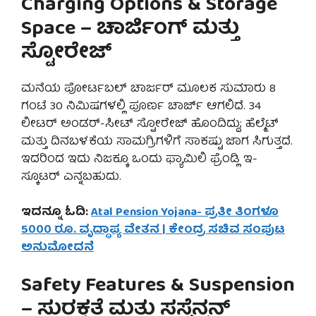
Charging Options & Storage
Space – ಚಾರ್ಜಿಂಗ್ ಮತ್ತು
ಸ್ಟೋರೇಜ್
ಮನೆಯ ಪೋರ್ಟಬಲ್ ಚಾರ್ಜರ್ ಮೂಲಕ ಸುಮಾರು 8
ಗಂಟೆ 30 ನಿಮಿಷಗಳಲ್ಲಿ ಪೂರ್ಣ ಚಾರ್ಜ್ ಆಗಲಿದೆ. 34
ಲೀಟರ್ ಅಂಡರ್-ಸೀಟ್ ಸ್ಟೋರೇಜ್ ಹೊಂದಿದ್ದು; ಹೆಲ್ಮೆಟ್
ಮತ್ತು ದಿನಬಳಕೆಯ ಸಾಮಗ್ರಿಗಳಿಗೆ ಸಾಕಷ್ಟು ಜಾಗ ಸಿಗುತ್ತದೆ.
ಇದರಿಂದ ಇದು ನಿಜಕ್ಕೂ ಒಂದು ಫ್ಯಾಮಿಲಿ ಫ್ರೆಂಡ್ಲಿ ಇ-
ಸ್ಕೂಟರ್ ಎನ್ನಬಹುದು.
ಇದನ್ನೂ ಓದಿ:
Atal Pension Yojana- ಪ್ರತೀ ತಿಂಗಳೂ
5000 ರೂ. ವೃದ್ಧಾಪ್ಯ ವೇತನ | ಕೇಂದ್ರ ಸಚಿವ ಸಂಪುಟ
ಅನುಮೋದನೆ
Safety Features & Suspension
– ಸುರಕ್ಷತೆ ಮತ್ತು ಸಸ್ಪೆನ್ಷನ್