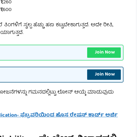
1,260
1,600
ಿಗೆ ಸ್ವಲ್ಪ ಹೆಚ್ಚು ಹಣ ಕಟ್ಟಬೇಕಾಗುತ್ತದೆ. ಅದೇ ರೀತಿ,
ಯಾಗುತ್ತದೆ.
Join Now
Join Now
ಯೋಜನೆಗಳನ್ನು ಗಮನದಲ್ಲಿಟ್ಟು ಲೋನ್ ಆಯ್ಕೆ ಮಾಡುವುದು
plication- ಫೆಬ್ರವರಿಯಿಂದ ಹೊಸ ರೇಷನ್ ಕಾರ್ಡ್ ಅರ್ಜಿ