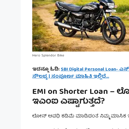
Hero Splendor Bike
ಇದನ್ನೂ ಓದಿ:
SBI Digital Personal Loan- ಎ
ಸೌಲಭ್ಯ | ಸಂಪೂರ್ಣ ಮಾಹಿತಿ ಇಲ್ಲಿದೆ…
EMI on Shorter Loan – 
ಇಎಂಐ ಎಷ್ಟಾಗುತ್ತದೆ?
ಲೋನ್ ಅವಧಿ ಕಡಿಮೆ ಮಾಡಿದಂತೆ ನಿಮ್ಮ ಮಾಸಿಕ ಇ