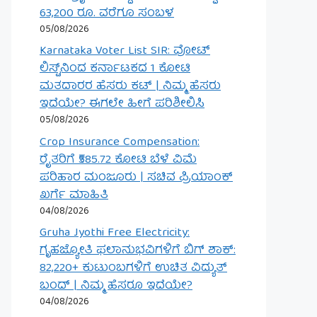
63,200 ರೂ. ವರೆಗೂ ಸಂಬಳ
05/08/2026
Karnataka Voter List SIR: ವೋಟ್
ಲಿಸ್ಟ್‌ನಿಂದ ಕರ್ನಾಟಕದ 1 ಕೋಟಿ
ಮತದಾರರ ಹೆಸರು ಕಟ್ | ನಿಮ್ಮ ಹೆಸರು
ಇದೆಯೇ? ಈಗಲೇ ಹೀಗೆ ಪರಿಶೀಲಿಸಿ
05/08/2026
Crop Insurance Compensation:
ರೈತರಿಗೆ ₹585.72 ಕೋಟಿ ಬೆಳೆ ವಿಮೆ
ಪರಿಹಾರ ಮಂಜೂರು | ಸಚಿವ ಪ್ರಿಯಾಂಕ್
ಖರ್ಗೆ ಮಾಹಿತಿ
04/08/2026
Gruha Jyothi Free Electricity:
ಗೃಹಜ್ಯೋತಿ ಫಲಾನುಭವಿಗಳಿಗೆ ಬಿಗ್ ಶಾಕ್:
82,220+ ಕುಟುಂಬಗಳಿಗೆ ಉಚಿತ ವಿದ್ಯುತ್
ಬಂದ್ | ನಿಮ್ಮ ಹೆಸರೂ ಇದೆಯೇ?
04/08/2026