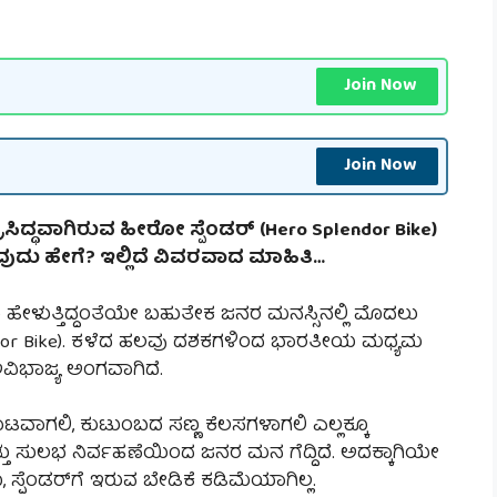
Join Now
Join Now
್ಧವಾಗಿರುವ ಹೀರೋ ಸ್ಪೆಂಡರ್ (Hero Splendor Bike)
ವುದು ಹೇಗೆ? ಇಲ್ಲಿದೆ ವಿವರವಾದ ಮಾಹಿತಿ…
ಹೇಳುತ್ತಿದ್ದಂತೆಯೇ ಬಹುತೇಕ ಜನರ ಮನಸ್ಸಿನಲ್ಲಿ ಮೊದಲು
dor Bike). ಕಳೆದ ಹಲವು ದಶಕಗಳಿಂದ ಭಾರತೀಯ ಮಧ್ಯಮ
ವಿಭಾಜ್ಯ ಅಂಗವಾಗಿದೆ.
ಾಟವಾಗಲಿ, ಕುಟುಂಬದ ಸಣ್ಣ ಕೆಲಸಗಳಾಗಲಿ ಎಲ್ಲಕ್ಕೂ
 ಸುಲಭ ನಿರ್ವಹಣೆಯಿಂದ ಜನರ ಮನ ಗೆದ್ದಿದೆ. ಅದಕ್ಕಾಗಿಯೇ
್ಪೆಂಡರ್‌ಗೆ ಇರುವ ಬೇಡಿಕೆ ಕಡಿಮೆಯಾಗಿಲ್ಲ.