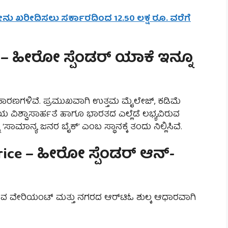
ೀನು ಖರೀದಿಸಲು ಸರ್ಕಾರದಿಂದ 12.50 ಲಕ್ಷ ರೂ. ವರೆಗೆ
y – ಹೀರೋ ಸ್ಪೆಂಡರ್ ಯಾಕೆ ಇನ್ನೂ
 ಕಾರಣಗಳಿವೆ. ಪ್ರಮುಖವಾಗಿ ಉತ್ತಮ ಮೈಲೇಜ್, ಕಡಿಮೆ
ಯ ವಿಶ್ವಾಸಾರ್ಹತೆ ಹಾಗೂ ಭಾರತದ ಎಲ್ಲೆಡೆ ಲಭ್ಯವಿರುವ
ು ‘ಸಾಮಾನ್ಯ ಜನರ ಬೈಕ್’ ಎಂಬ ಸ್ಥಾನಕ್ಕೆ ತಂದು ನಿಲ್ಲಿಸಿವೆ.
rice – ಹೀರೋ ಸ್ಪೆಂಡರ್ ಆನ್-
ಡುವ ವೇರಿಯಂಟ್ ಮತ್ತು ನಗರದ ಆರ್‌ಟಿಓ ಶುಲ್ಕ ಆಧಾರವಾಗಿ