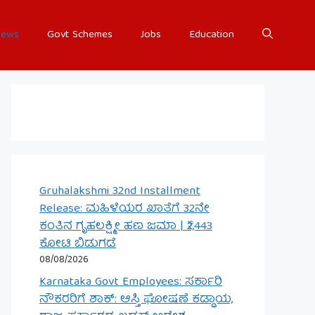
ews
Govt Schemes
Jobs
Education
Gruhalakshmi 32nd Installment
Release: ಮಹಿಳೆಯರ ಖಾತೆಗೆ 32ನೇ
ಕಂತಿನ ಗೃಹಲಕ್ಷ್ಮೀ ಹಣ ಜಮಾ | ₹2,443
ಕೋಟಿ ಬಿಡುಗಡೆ
08/08/2026
Karnataka Govt Employees: ಸರ್ಕಾರಿ
ನೌಕರರಿಗೆ ಶಾಕ್: ಆಸ್ತಿ ಘೋಷಣೆ ಕಡ್ಡಾಯ,