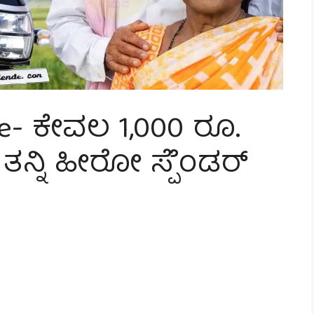
ke- ಕೇವಲ 1,000 ರೂ.
ನ್ನಿ ಹೀರೋ ಸ್ಪೆೆಂಡರ್