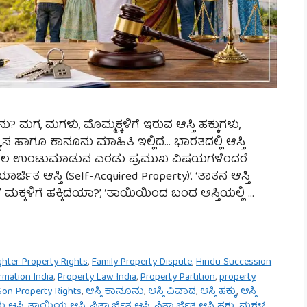
ರೇನು? ಮಗ, ಮಗಳು, ಮೊಮ್ಮಕ್ಕಳಿಗೆ ಇರುವ ಆಸ್ತಿ ಹಕ್ಕುಗಳು,
ತ್ಯಾಸ ಹಾಗೂ ಕಾನೂನು ಮಾಹಿತಿ ಇಲ್ಲಿದೆ… ಭಾರತದಲ್ಲಿ ಆಸ್ತಿ
 ಗೊಂದಲ ಉಂಟುಮಾಡುವ ಎರಡು ಪ್ರಮುಖ ವಿಷಯಗಳೆಂದರೆ
್ವಯಾರ್ಜಿತ ಆಸ್ತಿ (Self-Acquired Property)’. ‘ತಾತನ ಆಸ್ತಿ
ಮಕ್ಕಳಿಗೆ ಹಕ್ಕಿದೆಯಾ?’, ‘ತಾಯಿಯಿಂದ ಬಂದ ಆಸ್ತಿಯಲ್ಲಿ …
hter Property Rights
,
Family Property Dispute
,
Hindu Succession
rmation India
,
Property Law India
,
Property Partition
,
property
Son Property Rights
,
ಆಸ್ತಿ ಕಾನೂನು
,
ಆಸ್ತಿ ವಿವಾದ
,
ಆಸ್ತಿ ಹಕ್ಕು
,
ಆಸ್ತಿ
ಆಸ್ತಿ
,
ತಾಯಿಯ ಆಸ್ತಿ
,
ಪಿತ್ರಾರ್ಜಿತ ಆಸ್ತಿ
,
ಪಿತ್ರಾರ್ಜಿತ ಆಸ್ತಿ ಹಕ್ಕು
,
ಮಕ್ಕಳ