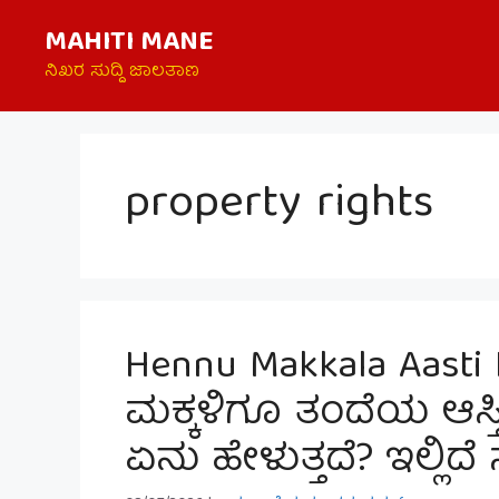
Skip
MAHITI MANE
to
content
ನಿಖರ ಸುದ್ದಿ ಜಾಲತಾಣ
property rights
Hennu Makkala Aasti
ಮಕ್ಕಳಿಗೂ ತಂದೆಯ ಆಸ್ತ
ಏನು ಹೇಳುತ್ತದೆ? ಇಲ್ಲಿ