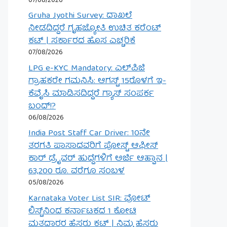
07/08/2026
Gruha Jyothi Survey: ದಾಖಲೆ
ನೀಡದಿದ್ದರೆ ಗೃಹಜ್ಯೋತಿ ಉಚಿತ ಕರೆಂಟ್
ಕಟ್ | ಸರ್ಕಾರದ ಹೊಸ ಎಚ್ಚರಿಕೆ
07/08/2026
LPG e-KYC Mandatory: ಎಲ್‌ಪಿಜಿ
ಗ್ರಾಹಕರೇ ಗಮನಿಸಿ: ಆಗಸ್ಟ್ 15ರೊಳಗೆ ಇ-
ಕೆವೈಸಿ ಮಾಡಿಸದಿದ್ದರೆ ಗ್ಯಾಸ್ ಸಂಪರ್ಕ
ಬಂದ್!?
06/08/2026
India Post Staff Car Driver: 10ನೇ
ತರಗತಿ ಪಾಸಾದವರಿಗೆ ಪೋಸ್ಟ್ ಆಫೀಸ್
ಕಾರ್ ಡ್ರೈವರ್ ಹುದ್ದೆಗಳಿಗೆ ಅರ್ಜಿ ಆಹ್ವಾನ |
63,200 ರೂ. ವರೆಗೂ ಸಂಬಳ
05/08/2026
Karnataka Voter List SIR: ವೋಟ್
ಲಿಸ್ಟ್‌ನಿಂದ ಕರ್ನಾಟಕದ 1 ಕೋಟಿ
ಮತದಾರರ ಹೆಸರು ಕಟ್ | ನಿಮ್ಮ ಹೆಸರು