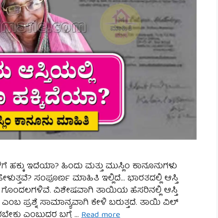
ಗೆ ಹಕ್ಕು ಇದೆಯಾ? ಹಿಂದು ಮತ್ತು ಮುಸ್ಲಿಂ ಕಾನೂನುಗಳು
ಳುತ್ತವೆ? ಸಂಪೂರ್ಣ ಮಾಹಿತಿ ಇಲ್ಲಿದೆ… ಭಾರತದಲ್ಲಿ ಆಸ್ತಿ
ು ಗೊಂದಲಗಳಿವೆ. ವಿಶೇಷವಾಗಿ ತಾಯಿಯ ಹೆಸರಿನಲ್ಲಿ ಆಸ್ತಿ
ಎಂಬ ಪ್ರಶ್ನೆ ಸಾಮಾನ್ಯವಾಗಿ ಕೇಳಿ ಬರುತ್ತದೆ. ತಾಯಿ ವಿಲ್
ಸೇರಬೇಕು ಎಂಬುದರ ಬಗ್ಗೆ …
Read more