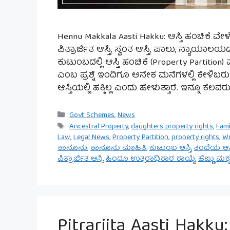
Hennu Makkala Aasti Hakku: ಆಸ್ತಿ ಹಂಚಿಕೆ ವೇಳೆ ಹ
ಪಿತ್ರಾರ್ಜಿತ ಆಸ್ತಿ, ಸ್ವಂತ ಆಸ್ತಿ, ಪಾಲು, ನ್ಯಾಯ
ಕುಟುಂಬದಲ್ಲಿ ಆಸ್ತಿ ಹಂಚಿಕೆ (Property Partit
ಎಂಬ ಪ್ರಶ್ನೆ ಇಂದಿಗೂ ಅನೇಕ ಮನೆಗಳಲ್ಲಿ ಕೇಳಿಬರು
ಆಸ್ತಿಯಲ್ಲಿ ಹಕ್ಕಿಲ್ಲ ಎಂದು ಹೇಳುತ್ತಾರೆ. ಇನ್ನೂ ಕೆಲವರ
Categories
Govt Schemes
,
News
Tags
Ancestral Property
,
daughters property rights
,
Fami
Law
,
Legal News
,
Property Partition
,
property rights
,
Wo
ಕಾನೂನು
,
ಕಾನೂನು ಮಾಹಿತಿ
,
ಕುಟುಂಬ ಆಸ್ತಿ
,
ತಂದೆಯ ಆಸ್
ಪಿತ್ರಾರ್ಜಿತ ಆಸ್ತಿ
,
ಹಿಂದೂ ಉತ್ತರಾಧಿಕಾರ ಕಾಯ್ದೆ
,
ಹೆಣ್ಣು ಮಕ್ಕ
Pitrarjita Aasti Hakku