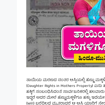
ತಾಯಿಯ ಮರಣದ ನಂತರ ಆಸ್ತಿಯಲ್ಲಿ ಹೆಣ್ಣು ಮಕ್ಕಳಿ
(Daughter Rights in Mothers Property) ಏನು ಹೇ
ಹಕ್ಕಿಗೆ ಸಂಬಂಧಿಸಿದಂತೆ ಸಾರ್ವಜನಿಕರಲ್ಲಿ ಹಲವಾರ
ಇದ್ದರೆ ಅದರ ಮೇಲೆ ಹೆಣ್ಣುಮಕ್ಕಳಿಗೂ ಹಕ್ಕು ಇದೆಯೇ 
(Will) ಬರೆದಿಲ್ಲದೆ ಮೃತರಾದರೆ ಆ ಆಸ್ತಿ ಯಾರಿಗೆ 