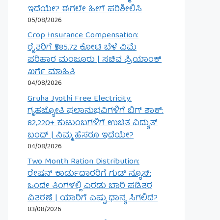
ಇದೆಯೇ? ಈಗಲೇ ಹೀಗೆ ಪರಿಶೀಲಿಸಿ
05/08/2026
Crop Insurance Compensation:
ರೈತರಿಗೆ ₹585.72 ಕೋಟಿ ಬೆಳೆ ವಿಮೆ
ಪರಿಹಾರ ಮಂಜೂರು | ಸಚಿವ ಪ್ರಿಯಾಂಕ್
ಖರ್ಗೆ ಮಾಹಿತಿ
04/08/2026
Gruha Jyothi Free Electricity:
ಗೃಹಜ್ಯೋತಿ ಫಲಾನುಭವಿಗಳಿಗೆ ಬಿಗ್ ಶಾಕ್:
82,220+ ಕುಟುಂಬಗಳಿಗೆ ಉಚಿತ ವಿದ್ಯುತ್
ಬಂದ್ | ನಿಮ್ಮ ಹೆಸರೂ ಇದೆಯೇ?
04/08/2026
Two Month Ration Distribution:
ರೇಷನ್ ಕಾರ್ಡುದಾರರಿಗೆ ಗುಡ್ ನ್ಯೂಸ್:
ಒಂದೇ ತಿಂಗಳಲ್ಲಿ ಎರಡು ಬಾರಿ ಪಡಿತರ
ವಿತರಣೆ | ಯಾರಿಗೆ ಎಷ್ಟು ಧಾನ್ಯ ಸಿಗಲಿದೆ?
03/08/2026