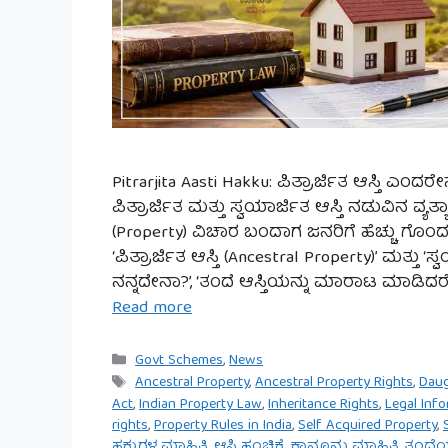
Pitrarjita Aasti Hakku: ಪಿತ್ರಾರ್ಜಿತ ಆಸ್ತಿ ಎಂದ
ಪಿತ್ರಾರ್ಜಿತ ಮತ್ತು ಸ್ವಯಾರ್ಜಿತ ಆಸ್ತಿ ನಡುವಿನ ವ್ಯ
(Property) ವಿಚಾರ ಬಂದಾಗ ಜನರಿಗೆ ಹೆಚ್ಚು
‘ಪಿತ್ರಾರ್ಜಿತ ಆಸ್ತಿ (Ancestral Property)’ ಮತ್ತು ‘ಸ
ನನ್ನದೇನಾ?’, ‘ತಂದೆ ಆಸ್ತಿಯನ್ನು ಮಾರಾಟ ಮಾಡಿದರೆ 
Read more
Categories
Govt Schemes
,
News
Tags
Ancestral Property
,
Ancestral Property Rights
,
Daug
Act
,
Indian Property Law
,
Inheritance Rights
,
Legal Info
rights
,
Property Rules in India
,
Self Acquired Property
,
ಹಕ್ಕುಗಳ ಮಾಹಿತಿ
,
ಆಸ್ತಿ ಹಂಚಿಕೆ
,
ಕಾನೂನು ಮಾಹಿತಿ
,
ತಂದೆಯ 