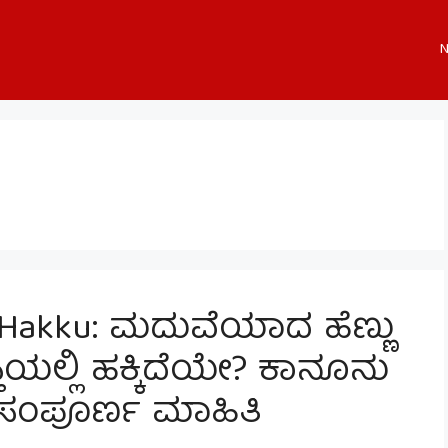
N
 Hakku: ಮದುವೆಯಾದ ಹೆಣ್ಣು
ಿಯಲ್ಲಿ ಹಕ್ಕಿದೆಯೇ? ಕಾನೂನು
ದೆ ಸಂಪೂರ್ಣ ಮಾಹಿತಿ