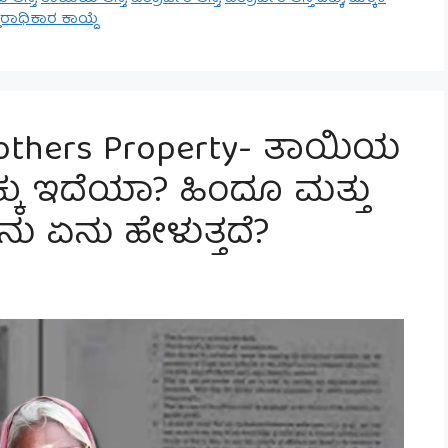
ರಾಧಿಕಾರ ಕಾಯ್ದೆ
Mothers Property- ತಾಯಿಯ
ಕ್ಕು ಇದೆಯಾ? ಹಿಂದೂ ಮತ್ತು
ು ಏನು ಹೇಳುತ್ತದೆ?