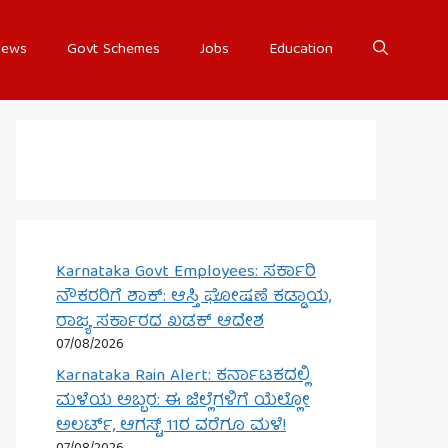
ews
Govt Schemes
Jobs
Education
Karnataka Govt Employees: ಸರ್ಕಾರಿ
ನೌಕರರಿಗೆ ಶಾಕ್: ಆಸ್ತಿ ಘೋಷಣೆ ಕಡ್ಡಾಯ,
ರಾಜ್ಯ ಸರ್ಕಾರದ ಖಡಕ್ ಆದೇಶ
07/08/2026
Karnataka Rain Alert: ಕರ್ನಾಟಕದಲ್ಲಿ
ಮಳೆಯ ಅಬ್ಬರ: ಈ ಜಿಲ್ಲೆಗಳಿಗೆ ಯೆಲ್ಲೋ
ಅಲರ್ಟ್, ಆಗಸ್ಟ್ 11ರ ವರೆಗೂ ಮಳೆ!