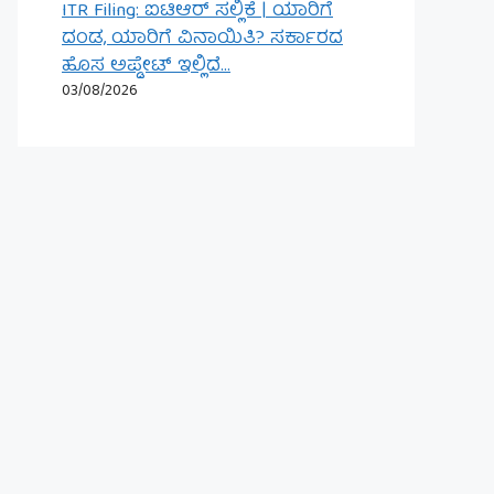
ITR Filing: ಐಟಿಆರ್ ಸಲ್ಲಿಕೆ | ಯಾರಿಗೆ
ದಂಡ, ಯಾರಿಗೆ ವಿನಾಯಿತಿ? ಸರ್ಕಾರದ
ಹೊಸ ಅಪ್ಡೇಟ್ ಇಲ್ಲಿದೆ…
03/08/2026