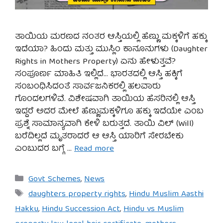
ತಾಯಿಯ ಮರಣದ ನಂತರ ಆಸ್ತಿಯಲ್ಲಿ ಹೆಣ್ಣು ಮಕ್ಕಳಿಗೆ ಹಕ್ಕು
ಇದೆಯಾ? ಹಿಂದು ಮತ್ತು ಮುಸ್ಲಿಂ ಕಾನೂನುಗಳು (Daughter
Rights in Mothers Property) ಏನು ಹೇಳುತ್ತವೆ?
ಸಂಪೂರ್ಣ ಮಾಹಿತಿ ಇಲ್ಲಿದೆ… ಭಾರತದಲ್ಲಿ ಆಸ್ತಿ ಹಕ್ಕಿಗೆ
ಸಂಬಂಧಿಸಿದಂತೆ ಸಾರ್ವಜನಿಕರಲ್ಲಿ ಹಲವಾರು
ಗೊಂದಲಗಳಿವೆ. ವಿಶೇಷವಾಗಿ ತಾಯಿಯ ಹೆಸರಿನಲ್ಲಿ ಆಸ್ತಿ
ಇದ್ದರೆ ಅದರ ಮೇಲೆ ಹೆಣ್ಣುಮಕ್ಕಳಿಗೂ ಹಕ್ಕು ಇದೆಯೇ ಎಂಬ
ಪ್ರಶ್ನೆ ಸಾಮಾನ್ಯವಾಗಿ ಕೇಳಿ ಬರುತ್ತದೆ. ತಾಯಿ ವಿಲ್ (Will)
ಬರೆದಿಲ್ಲದೆ ಮೃತರಾದರೆ ಆ ಆಸ್ತಿ ಯಾರಿಗೆ ಸೇರಬೇಕು
ಎಂಬುದರ ಬಗ್ಗೆ …
Read more
Categories
Govt Schemes
,
News
Tags
daughters property rights
,
Hindu Muslim Aasthi
Hakku
,
Hindu Succession Act
,
Hindu vs Muslim