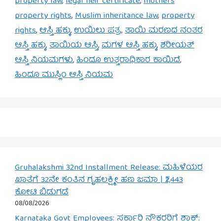
property law
,
legal heir certificate
,
mothers
property rights
,
Muslim inheritance law
,
property
rights
,
ಆಸ್ತಿ ಹಕ್ಕು
,
ಉಯಿಲು ಪತ್ರ
,
ತಾಯಿ ಮರಣದ ನಂತರ
ಆಸ್ತಿ ಹಕ್ಕು
,
ತಾಯಿಯ ಆಸ್ತಿ
,
ಮಗಳ ಆಸ್ತಿ ಹಕ್ಕು
,
ಶರೀಯತ್
ಆಸ್ತಿ ನಿಯಮಗಳು
,
ಹಿಂದೂ ಉತ್ತರಾಧಿಕಾರ ಕಾಯಿದೆ
,
ಹಿಂದೂ ಮುಸ್ಲಿಂ ಆಸ್ತಿ ನಿಯಮ
Gruhalakshmi 32nd Installment Release: ಮಹಿಳೆಯರ
ಖಾತೆಗೆ 32ನೇ ಕಂತಿನ ಗೃಹಲಕ್ಷ್ಮೀ ಹಣ ಜಮಾ | ₹2,443
ಕೋಟಿ ಬಿಡುಗಡೆ
08/08/2026
Karnataka Govt Employees: ಸರ್ಕಾರಿ ನೌಕರರಿಗೆ ಶಾಕ್: