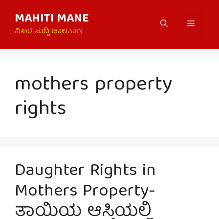
Skip
MAHITI MANE
to
Menu
content
ನಿಖರ ಸುದ್ದಿ ಜಾಲತಾಣ
mothers property
rights
Daughter Rights in
Mothers Property-
ತಾಯಿಯ ಆಸ್ತಿಯಲ್ಲಿ