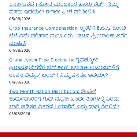
ಕರ್ನಾಟಕದ 1 ಕೋಟಿ ಮತದಾರರ ಹೆಸರು ಕಟ್ | ನಿಮ್ಮ
ಹೆಸರು ಇದೆಯೇ? ಈಗಲೇ ಹೀಗೆ ಪರಿಶೀಲಿಸಿ
05/08/2026
Crop Insurance Compensation: ರೈತರಿಗೆ ₹585.72 ಕೋಟಿ
ಬೆಳೆ ವಿಮೆ ಪರಿಹಾರ ಮಂಜೂರು | ಸಚಿವ ಪ್ರಿಯಾಂಕ್ ಖರ್ಗೆ
ಮಾಹಿತಿ
04/08/2026
Gruha Jyothi Free Electricity: ಗೃಹಜ್ಯೋತಿ
ಫಲಾನುಭವಿಗಳಿಗೆ ಬಿಗ್ ಶಾಕ್: 82,220+ ಕುಟುಂಬಗಳಿಗೆ
ಉಚಿತ ವಿದ್ಯುತ್ ಬಂದ್ | ನಿಮ್ಮ ಹೆಸರೂ ಇದೆಯೇ?
04/08/2026
Two Month Ration Distribution: ರೇಷನ್
ಕಾರ್ಡುದಾರರಿಗೆ ಗುಡ್ ನ್ಯೂಸ್: ಒಂದೇ ತಿಂಗಳಲ್ಲಿ ಎರಡು
ಬಾರಿ ಪಡಿತರ ವಿತರಣೆ | ಯಾರಿಗೆ ಎಷ್ಟು ಧಾನ್ಯ ಸಿಗಲಿದೆ?
03/08/2026