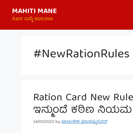
Skip
MAHITI MANE
to
content
ನಿಖರ ಸುದ್ದಿ ಜಾಲತಾಣ
#NewRationRules
Ration Card New Rule
ಇನ್ಮುಂದೆ ಕಠಿಣ ನಿಯಮ | 
24/05/2025
by
ಮಾಲತೇಶ ಮಾಳಮ್ಮನವರ್