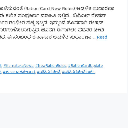
ಳಿಸುವಂತೆ (Ration Card New Rules) ಆಡಳಿತ ಸುಧಾರಣಾ
 ಈ ಕುರಿತ ಸಂಪೂರ್ಣ ಮಾಹಿತಿ ಇಲ್ಲಿದೆ… ಬಿಪಿಎಲ್ ರೇಷನ್
್ಕಾರ ಗಂಭೀರ ಹೆಜ್ಜೆ ಇಟ್ಟಿದೆ. ಇನ್ಮುಂದೆ ಹೊಸದಾಗಿ ರೇಷನ್
 ಜಾರಿಗೊಳಿಸಲಾಗುತ್ತಿದೆ. ಜೊತೆಗೆ ಈಗಾಗಲೇ ಪಡಿತರ ಚೀಟಿ
ಾಗಿದೆ. ಈ ಸಂಬಂಧ ಕರ್ನಾಟಕ ಆಡಳಿತ ಸುಧಾರಣಾ …
Read
t
,
#KarnatakaNews
,
#NewRationRules
,
#RationCardUpdate
,
ಗ
,
#ಕರ್ನಾಟಕಸರ್ಕಾರ
,
#ಪಡಿತರಚೀಟಿ
,
#ಪಡಿತರಚೀಟಿಅರ್ಜಿ
,