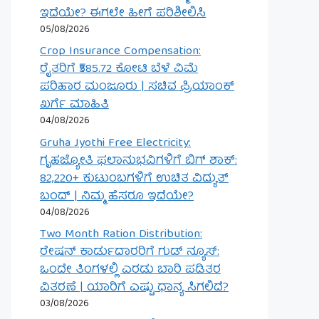
ಇದೆಯೇ? ಈಗಲೇ ಹೀಗೆ ಪರಿಶೀಲಿಸಿ
05/08/2026
Crop Insurance Compensation:
ರೈತರಿಗೆ ₹585.72 ಕೋಟಿ ಬೆಳೆ ವಿಮೆ
ಪರಿಹಾರ ಮಂಜೂರು | ಸಚಿವ ಪ್ರಿಯಾಂಕ್
ಖರ್ಗೆ ಮಾಹಿತಿ
04/08/2026
Gruha Jyothi Free Electricity:
ಗೃಹಜ್ಯೋತಿ ಫಲಾನುಭವಿಗಳಿಗೆ ಬಿಗ್ ಶಾಕ್:
82,220+ ಕುಟುಂಬಗಳಿಗೆ ಉಚಿತ ವಿದ್ಯುತ್
ಬಂದ್ | ನಿಮ್ಮ ಹೆಸರೂ ಇದೆಯೇ?
04/08/2026
Two Month Ration Distribution:
ರೇಷನ್ ಕಾರ್ಡುದಾರರಿಗೆ ಗುಡ್ ನ್ಯೂಸ್:
ಒಂದೇ ತಿಂಗಳಲ್ಲಿ ಎರಡು ಬಾರಿ ಪಡಿತರ
ವಿತರಣೆ | ಯಾರಿಗೆ ಎಷ್ಟು ಧಾನ್ಯ ಸಿಗಲಿದೆ?
03/08/2026