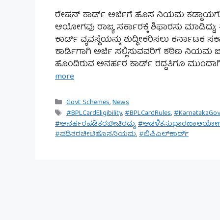
ರೇಷನ್ ಕಾರ್ಡ್ ಅರ್ಜಿಗೆ ಹೊಸ ನಿಯಮ ಕಡ್ಡಾಯಗೊ
ಆಯೋಗವು ರಾಜ್ಯ ಸರ್ಕಾರಕ್ಕೆ ಶಿಫಾರಸು ಮಾಡಿದ್ದು;
ಕಾರ್ಡ್ ವ್ಯವಸ್ಥೆಯನ್ನು ಶುದ್ಧೀಕರಿಸಲು ಕರ್ನಾಟಕ ಸರ
ಕಾರ್ಡಿ‍ಗಾಗಿ ಅರ್ಜಿ ಸಲ್ಲಿಸುವವರಿಗೆ ಕಠಿಣ ನಿಯಮ
ಹೊಂದಿರುವ ಅನರ್ಹರ ಕಾರ್ಡ್ ರದ್ದತಿಗೂ ಮುಂದ
more
Categories
Govt Schemes
,
News
Tags
#BPLCardEligibility
,
#BPLCardRules
,
#KarnatakaGov
#ಅನರ್ಹರಪಡಿತರಚೀಟಿರದ್ದು
,
#ಆಡಳಿತಸುಧಾರಣಾಆಯೋ
#ಪಡಿತರಚೀಟಿಹೊಸನಿಯಮ
,
#ಬಿಪಿಎಲ್‌ಕಾರ್ಡ್