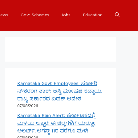
ews
Govt Schemes
Jobs
Education
Karnataka Govt Employees: ಸರ್ಕಾರಿ
ನೌಕರರಿಗೆ ಶಾಕ್: ಆಸ್ತಿ ಘೋಷಣೆ ಕಡ್ಡಾಯ,
ರಾಜ್ಯ ಸರ್ಕಾರದ ಖಡಕ್ ಆದೇಶ
07/08/2026
Karnataka Rain Alert: ಕರ್ನಾಟಕದಲ್ಲಿ
ಮಳೆಯ ಅಬ್ಬರ: ಈ ಜಿಲ್ಲೆಗಳಿಗೆ ಯೆಲ್ಲೋ
ಅಲರ್ಟ್, ಆಗಸ್ಟ್ 11ರ ವರೆಗೂ ಮಳೆ!