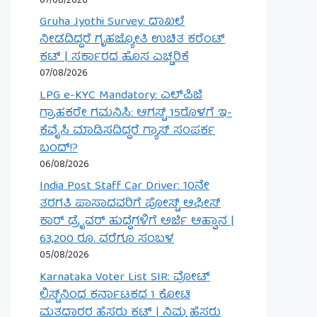
07/08/2026
Gruha Jyothi Survey: ದಾಖಲೆ
ನೀಡದಿದ್ದರೆ ಗೃಹಜ್ಯೋತಿ ಉಚಿತ ಕರೆಂಟ್
ಕಟ್ | ಸರ್ಕಾರದ ಹೊಸ ಎಚ್ಚರಿಕೆ
07/08/2026
LPG e-KYC Mandatory: ಎಲ್‌ಪಿಜಿ
ಗ್ರಾಹಕರೇ ಗಮನಿಸಿ: ಆಗಸ್ಟ್ 15ರೊಳಗೆ ಇ-
ಕೆವೈಸಿ ಮಾಡಿಸದಿದ್ದರೆ ಗ್ಯಾಸ್ ಸಂಪರ್ಕ
ಬಂದ್!?
06/08/2026
India Post Staff Car Driver: 10ನೇ
ತರಗತಿ ಪಾಸಾದವರಿಗೆ ಪೋಸ್ಟ್ ಆಫೀಸ್
ಕಾರ್ ಡ್ರೈವರ್ ಹುದ್ದೆಗಳಿಗೆ ಅರ್ಜಿ ಆಹ್ವಾನ |
63,200 ರೂ. ವರೆಗೂ ಸಂಬಳ
05/08/2026
Karnataka Voter List SIR: ವೋಟ್
ಲಿಸ್ಟ್‌ನಿಂದ ಕರ್ನಾಟಕದ 1 ಕೋಟಿ
ಮತದಾರರ ಹೆಸರು ಕಟ್ | ನಿಮ್ಮ ಹೆಸರು