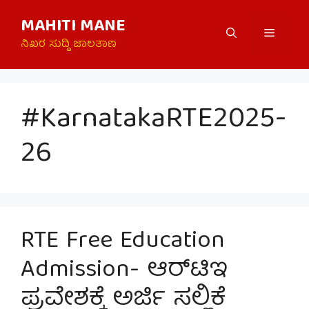
Skip
MAHITI MANE
to
Menu
content
ನಿಖರ ಸುದ್ದಿ ಜಾಲತಾಣ
#KarnatakaRTE2025-
26
RTE Free Education
Admission- ಆರ್‌ಟಿಇ
ಪ್ರವೇಶಕ್ಕೆ ಅರ್ಜಿ ಸಲ್ಲಿಕೆ