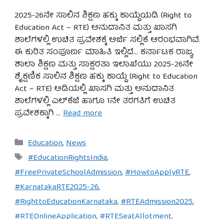
2025-26ನೇ ಸಾಲಿನ ಶಿಕ್ಷಣ ಹಕ್ಕು ಕಾಯ್ದೆಯಡಿ (Right to
Education Act – RTE) ಅನುದಾನಿತ ಮತ್ತು ಖಾಸಗಿ
ಶಾಲೆಗಳಲ್ಲಿ ಉಚಿತ ಪ್ರವೇಶಕ್ಕೆ ಅರ್ಜಿ ಸಲ್ಲಿಕೆ ಆರಂಭವಾಗಿವೆ.
ಈ ಕುರಿತ ಸಂಪೂರ್ಣ ಮಾಹಿತಿ ಇಲ್ಲಿದೆ… ಕರ್ನಾಟಕ ರಾಜ್ಯ
ಶಾಲಾ ಶಿಕ್ಷಣ ಮತ್ತು ಸಾಕ್ಷರತಾ ಇಲಾಖೆಯು 2025-26ನೇ
ಶೈಕ್ಷಣಿಕ ಸಾಲಿನ ಶಿಕ್ಷಣ ಹಕ್ಕು ಕಾಯ್ದೆ (Right to Education
Act – RTE) ಅಡಿಯಲ್ಲಿ ಖಾಸಗಿ ಮತ್ತು ಅನುದಾನಿತ
ಶಾಲೆಗಳಲ್ಲಿ ಎಲ್‌ಕೆಜಿ ಹಾಗೂ 1ನೇ ತರಗತಿಗೆ ಉಚಿತ
ಪ್ರವೇಶಕ್ಕಾಗಿ …
Read more
Categories
Education
,
News
Tags
#EducationRightsIndia
,
#FreePrivateSchoolAdmission
,
#HowtoApplyRTE
,
#KarnatakaRTE2025-26
,
#RighttoEducationKarnataka
,
#RTEAdmission2025
,
#RTEOnlineApplication
,
#RTESeatAllotment
,