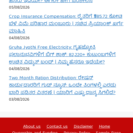
ಹೆಸರು ಇದೆಯೇ? ಈಗಲೇ ಹೀಗೆ ಪರಿಶೀಲಿಸಿ
05/08/2026
Crop Insurance Compensation: ರೈತರಿಗೆ ₹585.72 ಕೋಟಿ
ಬೆಳೆ ವಿಮೆ ಪರಿಹಾರ ಮಂಜೂರು | ಸಚಿವ ಪ್ರಿಯಾಂಕ್ ಖರ್ಗೆ
ಮಾಹಿತಿ
04/08/2026
Gruha Jyothi Free Electricity: ಗೃಹಜ್ಯೋತಿ
ಫಲಾನುಭವಿಗಳಿಗೆ ಬಿಗ್ ಶಾಕ್: 82,220+ ಕುಟುಂಬಗಳಿಗೆ
ಉಚಿತ ವಿದ್ಯುತ್ ಬಂದ್ | ನಿಮ್ಮ ಹೆಸರೂ ಇದೆಯೇ?
04/08/2026
Two Month Ration Distribution: ರೇಷನ್
ಕಾರ್ಡುದಾರರಿಗೆ ಗುಡ್ ನ್ಯೂಸ್: ಒಂದೇ ತಿಂಗಳಲ್ಲಿ ಎರಡು
ಬಾರಿ ಪಡಿತರ ವಿತರಣೆ | ಯಾರಿಗೆ ಎಷ್ಟು ಧಾನ್ಯ ಸಿಗಲಿದೆ?
03/08/2026
About us
Contact us
Disclaimer
Home