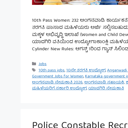
10th Pass Women: 232 ಅಂಗನವಾಡಿ ಕಾರ್ಯಕರ್ತೆ 
ತರಗತಿ ಪಾಸಾದ ಮಹಿಳೆಯರು ಅರ್ಜಿ ಸಲ್ಲಿಸಬಹುದು. 
ಮಕ್ಕಳ ಅಭಿವೃದ್ಧಿ ಇಲಾಖೆ (Women and Child D
ಯಾದಗಿರಿ ವತಿಯಿಂದ ಉದ್ಯೋಗಾಕಾಂಕ್ಷಿ ಮಹಿಳೆಯರಿ
Cylinder New Rules: ಆಗಸ್ಟ್ 1ರಿಂದ ಗ್ಯಾಸ್ ಸಿಲಿ
Categories
Jobs
Tags
10th pass jobs
,
10ನೇ ತರಗತಿ ಉದ್ಯೋಗ
,
Anganwadi 
Government Jobs for Women
,
Karnataka government j
ಅಂಗನವಾಡಿ ನೇಮಕಾತಿ 2026
,
ಅಂಗನವಾಡಿ ಸಹಾಯಕಿ
,
ಕ
ಮಹಿಳೆಯರಿಗೆ ಸರ್ಕಾರಿ ಉದ್ಯೋಗ
,
ಯಾದಗಿರಿ ನೇಮಕಾತಿ
Police Constable Recr