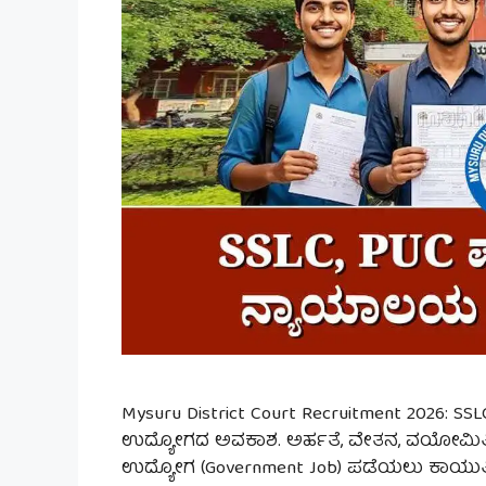
Mysuru District Court Recruitment 2026: SS
ಉದ್ಯೋಗದ ಅವಕಾಶ. ಅರ್ಹತೆ, ವೇತನ, ವಯೋಮಿತಿ, ಅರ
ಉದ್ಯೋಗ (Government Job) ಪಡೆಯಲು ಕಾಯುತ್