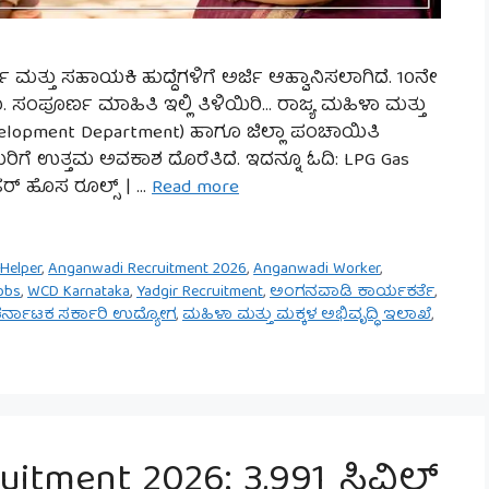
ಮತ್ತು ಸಹಾಯಕಿ ಹುದ್ದೆಗಳಿಗೆ ಅರ್ಜಿ ಆಹ್ವಾನಿಸಲಾಗಿದೆ. 10ನೇ
ಸಂಪೂರ್ಣ ಮಾಹಿತಿ ಇಲ್ಲಿ ತಿಳಿಯಿರಿ… ರಾಜ್ಯ ಮಹಿಳಾ ಮತ್ತು
evelopment Department) ಹಾಗೂ ಜಿಲ್ಲಾ ಪಂಚಾಯಿತಿ
ಗೆ ಉತ್ತಮ ಅವಕಾಶ ದೊರೆತಿದೆ. ಇದನ್ನೂ ಓದಿ: LPG Gas
ಂಡರ್ ಹೊಸ ರೂಲ್ಸ್ | …
Read more
Helper
,
Anganwadi Recruitment 2026
,
Anganwadi Worker
,
obs
,
WCD Karnataka
,
Yadgir Recruitment
,
ಅಂಗನವಾಡಿ ಕಾರ್ಯಕರ್ತೆ
,
ರ್ನಾಟಕ ಸರ್ಕಾರಿ ಉದ್ಯೋಗ
,
ಮಹಿಳಾ ಮತ್ತು ಮಕ್ಕಳ ಅಭಿವೃದ್ಧಿ ಇಲಾಖೆ
,
uitment 2026: 3,991 ಸಿವಿಲ್