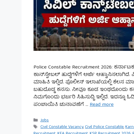
Police Constable Recruitment 2026: ಕರ್ನಾಟ
ಕಾನ್‌ಸ್ಟೇಬಲ್‌ ಹುದ್ದೆಗಳಿಗೆ ಅರ್ಜಿ ಆಹ್ವಾನಿಸಲಾಗಿ
ಮಾಹಿತಿ ಇಲ್ಲಿದೆ. ಪೊಲೀಸ್ ಇಲಾಖೆಯಲ್ಲಿ ಕೆಲಸ
ಬಹುದೊಡ್ಡ ಕನಸು. ನೀವೂ ಕೂಡ ಇಂಥದೊಂದು ಕನಸು ಹೊ
ನಿಮಗೊಂದು ಭರ್ಜರಿ ಸಿಹಿಸುದ್ದಿ ಇಲ್ಲಿದೆ. ಇದನ್ನೂ ಓ
ಪಂಚಾಯಿತಿ ಚುನಾವಣೆಗೆ …
Read more
Categories
Jobs
Tags
Civil Constable Vacancy
,
Civil Police Constable
,
Karn
Recruitment
,
KEA Recruitment
,
KSP Recruitment 2026
,