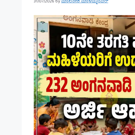
31/07/2026
by
ಮಾಲತೇಶ ಮಾಳಮ್ಮನವರ್