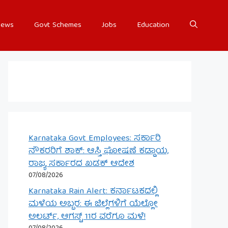
ews
Govt Schemes
Jobs
Education
Karnataka Govt Employees: ಸರ್ಕಾರಿ
ನೌಕರರಿಗೆ ಶಾಕ್: ಆಸ್ತಿ ಘೋಷಣೆ ಕಡ್ಡಾಯ,
ರಾಜ್ಯ ಸರ್ಕಾರದ ಖಡಕ್ ಆದೇಶ
07/08/2026
Karnataka Rain Alert: ಕರ್ನಾಟಕದಲ್ಲಿ
ಮಳೆಯ ಅಬ್ಬರ: ಈ ಜಿಲ್ಲೆಗಳಿಗೆ ಯೆಲ್ಲೋ
ಅಲರ್ಟ್, ಆಗಸ್ಟ್ 11ರ ವರೆಗೂ ಮಳೆ!