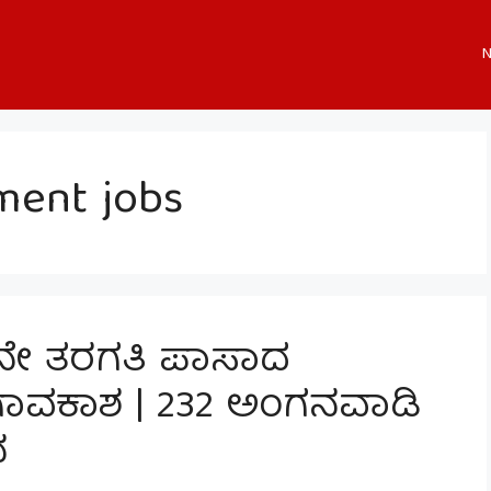
N
ment jobs
0ನೇ ತರಗತಿ ಪಾಸಾದ
ಾವಕಾಶ | 232 ಅಂಗನವಾಡಿ
ನ