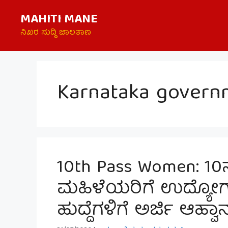
Skip
MAHITI MANE
to
content
ನಿಖರ ಸುದ್ದಿ ಜಾಲತಾಣ
Karnataka govern
10th Pass Women: 1
ಮಹಿಳೆಯರಿಗೆ ಉದ್ಯೋಗ
ಹುದ್ದೆಗಳಿಗೆ ಅರ್ಜಿ ಆಹ್ವಾ