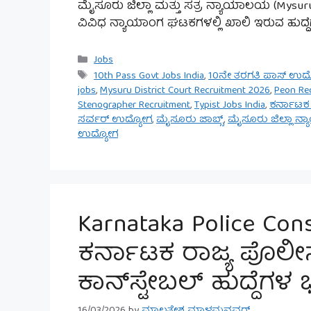
ಮೈಸೂರು ಜಿಲ್ಲಾ ಮತ್ತು ಸತ್ರ ನ್ಯಾಯಾಲಯ (Mysuru 
ವಿವಿಧ ನ್ಯಾಯಾಂಗ ಘಟಕಗಳಲ್ಲಿ ಖಾಲಿ ಇರುವ ಹುದ್ದೆ
Categories
Jobs
Tags
10th Pass Govt Jobs India
,
10ನೇ ತರಗತಿ ಪಾಸ್ ಉದ
jobs
,
Mysuru District Court Recruitment 2026
,
Peon Re
Stenographer Recruitment
,
Typist Jobs India
,
ಕರ್ನಾಟಕ ಸ
ಸರ್ವರ್ ಉದ್ಯೋಗ
,
ಮೈಸೂರು ಜಾಬ್ಸ್
,
ಮೈಸೂರು ಜಿಲ್ಲಾ 
ಉದ್ಯೋಗ
Karnataka Police Con
ಕರ್ನಾಟಕ ರಾಜ್ಯ ಪೊಲೀಸ
ಕಾನ್‌ಸ್ಟೇಬಲ್ ಹುದ್ದೆಗಳ 