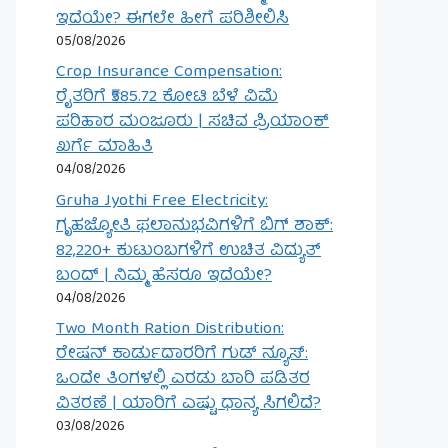
ಇದೆಯೇ? ಈಗಲೇ ಹೀಗೆ ಪರಿಶೀಲಿಸಿ
05/08/2026
Crop Insurance Compensation:
ರೈತರಿಗೆ ₹585.72 ಕೋಟಿ ಬೆಳೆ ವಿಮೆ
ಪರಿಹಾರ ಮಂಜೂರು | ಸಚಿವ ಪ್ರಿಯಾಂಕ್
ಖರ್ಗೆ ಮಾಹಿತಿ
04/08/2026
Gruha Jyothi Free Electricity:
ಗೃಹಜ್ಯೋತಿ ಫಲಾನುಭವಿಗಳಿಗೆ ಬಿಗ್ ಶಾಕ್:
82,220+ ಕುಟುಂಬಗಳಿಗೆ ಉಚಿತ ವಿದ್ಯುತ್
ಬಂದ್ | ನಿಮ್ಮ ಹೆಸರೂ ಇದೆಯೇ?
04/08/2026
Two Month Ration Distribution:
ರೇಷನ್ ಕಾರ್ಡುದಾರರಿಗೆ ಗುಡ್ ನ್ಯೂಸ್:
ಒಂದೇ ತಿಂಗಳಲ್ಲಿ ಎರಡು ಬಾರಿ ಪಡಿತರ
ವಿತರಣೆ | ಯಾರಿಗೆ ಎಷ್ಟು ಧಾನ್ಯ ಸಿಗಲಿದೆ?
03/08/2026