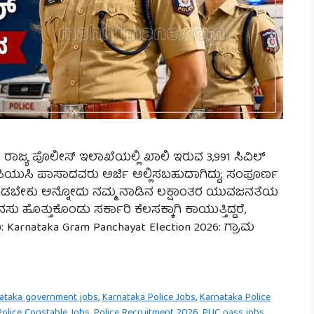
ಕ ರಾಜ್ಯ ಪೊಲೀಸ್ ಇಲಾಖೆಯಲ್ಲಿ ಖಾಲಿ ಇರುವ 3,991 ಸಿವಿಲ್
ದೆ. ಪಿಯುಸಿ ಪಾಸಾದವರು ಅರ್ಜಿ ಅಲ್ಲಿಸಬಹುದಾಗಿದ್ದು; ಸಂಪೂರ್ಣ
 ಮಾಡಬೇಕು ಅನ್ನೋದು ನಮ್ಮ ನಾಡಿನ ಲಕ್ಷಾಂತರ ಯುವಜನತೆಯ
ತ್ತುಕೊಂಡು ಸರ್ಕಾರಿ ಕೆಲಸಕ್ಕಾಗಿ ಕಾಯುತ್ತಿದ್ದರೆ,
ದಿ: Karnataka Gram Panchayat Election 2026: ಗ್ರಾಮ
ataka government jobs
,
Karnataka Police Jobs
,
Karnataka Police
Police Constable Jobs
,
Police Recruitment 2026
,
PUC pass jobs
,