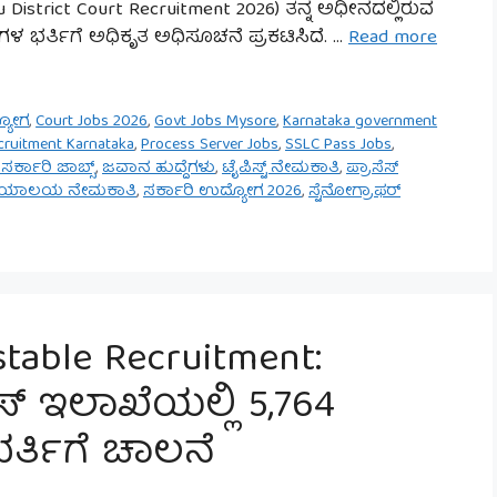
District Court Recruitment 2026) ತನ್ನ ಅಧೀನದಲ್ಲಿರುವ
ಗಳ ಭರ್ತಿಗೆ ಅಧಿಕೃತ ಅಧಿಸೂಚನೆ ಪ್ರಕಟಿಸಿದೆ. …
Read more
್ಯೋಗ
,
Court Jobs 2026
,
Govt Jobs Mysore
,
Karnataka government
cruitment Karnataka
,
Process Server Jobs
,
SSLC Pass Jobs
,
ರ್ಕಾರಿ ಜಾಬ್ಸ್
,
ಜವಾನ ಹುದ್ದೆಗಳು
,
ಟೈಪಿಸ್ಟ್ ನೇಮಕಾತಿ
,
ಪ್ರಾಸೆಸ್
ನ್ಯಾಯಾಲಯ ನೇಮಕಾತಿ
,
ಸರ್ಕಾರಿ ಉದ್ಯೋಗ 2026
,
ಸ್ಟೆನೋಗ್ರಾಫರ್
stable Recruitment:
್ ಇಲಾಖೆಯಲ್ಲಿ 5,764
ಭರ್ತಿಗೆ ಚಾಲನೆ