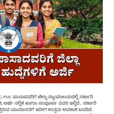
LC, PUC ಪಾಸಾದವರಿಗೆ ಜಿಲ್ಲಾ ನ್ಯಾಯಾಲಯದಲ್ಲಿ ಸರ್ಕಾರಿ
್ಜಿ ಸಲ್ಲಿಕೆ ಹಾಗೂ ಸಂಪೂರ್ಣ ವಿವರ ಇಲ್ಲಿದೆ… ಸರ್ಕಾರಿ
ತಿರುವ ಯುವಜನತೆಗೆ ಇದೀಗ ಉತ್ತಮ ಅವಕಾಶ ಬಂದಿದೆ.