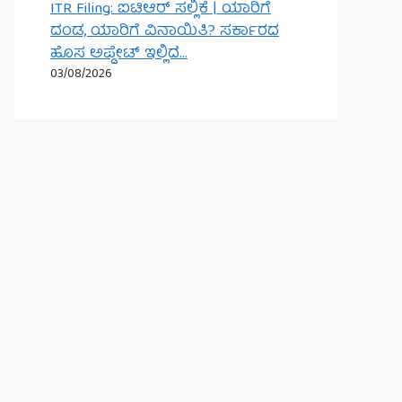
ITR Filing: ಐಟಿಆರ್ ಸಲ್ಲಿಕೆ | ಯಾರಿಗೆ
ದಂಡ, ಯಾರಿಗೆ ವಿನಾಯಿತಿ? ಸರ್ಕಾರದ
ಹೊಸ ಅಪ್ಡೇಟ್ ಇಲ್ಲಿದೆ…
03/08/2026