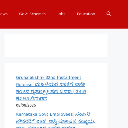
ews
Govt Schemes
Jobs
Education
Gruhalakshmi 32nd Installment
Release: ಮಹಿಳೆಯರ ಖಾತೆಗೆ 32ನೇ
ಕಂತಿನ ಗೃಹಲಕ್ಷ್ಮೀ ಹಣ ಜಮಾ | ₹2,443
ಕೋಟಿ ಬಿಡುಗಡೆ
08/08/2026
Karnataka Govt Employees: ಸರ್ಕಾರಿ
ನೌಕರರಿಗೆ ಶಾಕ್: ಆಸ್ತಿ ಘೋಷಣೆ ಕಡ್ಡಾಯ,