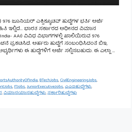
76 ಜೂನಿಯರ್ ಎಕ್ಸಿಕ್ಯೂಟಿವ್ ಹುದ್ದೆಗಳ ಭರ್ತಿ ಅರ್ಜಿ
ಾಹಿತಿ ಇಲ್ಲಿದೆ… ಭಾರತ ಸರ್ಕಾರದ ಅಧೀನದ ವಿಮಾನ
f India- AAI) ವಿವಿಧ ವಿಭಾಗಗಳಲ್ಲಿ ಖಾಲಿಯಿರುವ 976
ಚನೆ ಪ್ರಕಟಿಸಿದೆ. ಅರ್ಹರು ಹುದ್ದೆಗೆ ಸಂಬಂಧಿಸಿದಂತೆ ಬಿಇ,
 ಅಭ್ಯರ್ಥಿಗಳು ಈ ಹುದ್ದೆಗಳಿಗೆ ಅರ್ಜಿ ಸಲ್ಲಿಸಬಹುದು. ಈ ಎಲ್ಲಾ …
portsAuthorityOfIndia
,
BTechJobs
,
CivilEngineeringJobs
,
ntJobs
,
ITJobs
,
JuniorExecutiveJobs
,
ಎಎಐಹುದ್ದೆಗಳು
,
ರ
,
ವಿಮಾನಯಾನಹುದ್ದೆಗಳು
,
ಸರ್ಕಾರಿಹುದ್ದೆಗಳು