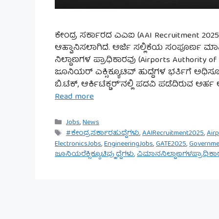
ಕೇಂದ್ರ ಸರ್ಕಾರದ ಎಎಐ (AAI Recruitment 2025) 9
ಆಹ್ವಾನಿಸಲಾಗಿದೆ. ಅರ್ಜಿ ಸಲ್ಲಿಕೆಯ ಸಂಪೂರ್ಣ ಮ
ನಿಲ್ದಾಣಗಳ ಪ್ರಾಧಿಕಾರವು (Airports Authority o
ಜೂನಿಯರ್ ಎಕ್ಸಿಕ್ಯೂಟಿವ್ ಹುದ್ದೆಗಳ ಭರ್ತಿಗೆ ಅಧಿಸೂ
ಬಿ.ಟೆಕ್, ಆರ್ಕಿಟೆಕ್ಚರ್’ನಲ್ಲಿ ಪದವಿ ಪಡೆದಿರುವ ಅರ್ಹ
Read more
Categories
Jobs
,
News
Tags
#ಕೇಂದ್ರಸರ್ಕಾರಹುದ್ದೆಗಳು
,
AAIRecruitment2025
,
Air
ElectronicsJobs
,
EngineeringJobs
,
GATE2025
,
Governme
ಜೂನಿಯರೆಕ್ಸಿಕ್ಯೂಟಿವ್ಹುದ್ದೆಗಳು
,
ವಿಮಾನನಿಲ್ದಾಣಗಳಪ್ರಾಧಿಕಾ