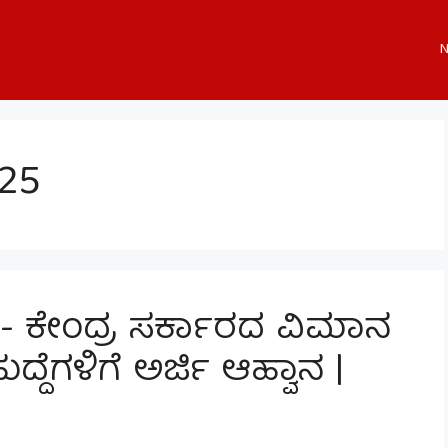
N
25
5- ಕೇಂದ್ರ ಸರ್ಕಾರದ ವಿಮಾನ
ದ್ದೆಗಳಿಗೆ ಅರ್ಜಿ ಆಹ್ವಾನ |