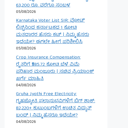
63,200 ರೂ. ವರೆಗೂ ಸಂಬಳ
05/08/2026
Karnataka Voter List SIR: ವೋಟ್
ಲಿಸ್ಟ್‌ನಿಂದ ಕರ್ನಾಟಕದ 1 ಕೋಟಿ
ಮತದಾರರ ಹೆಸರು ಕಟ್ | ನಿಮ್ಮ ಹೆಸರು
ಇದೆಯೇ? ಈಗಲೇ ಹೀಗೆ ಪರಿಶೀಲಿಸಿ
05/08/2026
Crop Insurance Compensation:
ರೈತರಿಗೆ ₹585.72 ಕೋಟಿ ಬೆಳೆ ವಿಮೆ
ಪರಿಹಾರ ಮಂಜೂರು | ಸಚಿವ ಪ್ರಿಯಾಂಕ್
ಖರ್ಗೆ ಮಾಹಿತಿ
04/08/2026
Gruha Jyothi Free Electricity:
ಗೃಹಜ್ಯೋತಿ ಫಲಾನುಭವಿಗಳಿಗೆ ಬಿಗ್ ಶಾಕ್:
82,220+ ಕುಟುಂಬಗಳಿಗೆ ಉಚಿತ ವಿದ್ಯುತ್
ಬಂದ್ | ನಿಮ್ಮ ಹೆಸರೂ ಇದೆಯೇ?
04/08/2026