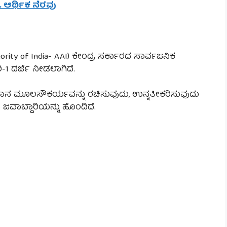
ೂ. ಆರ್ಥಿಕ ನೆರವು
ority of India- AAI) ಕೇಂದ್ರ ಸರ್ಕಾರದ ಸಾರ್ವಜನಿಕ
ಿ-1 ದರ್ಜೆ ನೀಡಲಾಗಿದೆ.
ಯಾನ ಮೂಲಸೌಕರ್ಯವನ್ನು ರಚಿಸುವುದು, ಉನ್ನತೀಕರಿಸುವುದು
ವಾಬ್ದಾರಿಯನ್ನು ಹೊಂದಿದೆ.