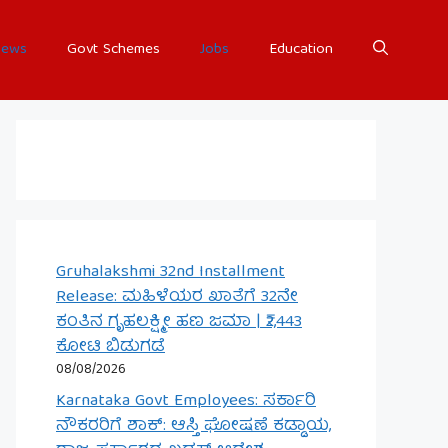
ews
Govt Schemes
Jobs
Education
Gruhalakshmi 32nd Installment
Release: ಮಹಿಳೆಯರ ಖಾತೆಗೆ 32ನೇ
ಕಂತಿನ ಗೃಹಲಕ್ಷ್ಮೀ ಹಣ ಜಮಾ | ₹2,443
ಕೋಟಿ ಬಿಡುಗಡೆ
08/08/2026
Karnataka Govt Employees: ಸರ್ಕಾರಿ
ನೌಕರರಿಗೆ ಶಾಕ್: ಆಸ್ತಿ ಘೋಷಣೆ ಕಡ್ಡಾಯ,