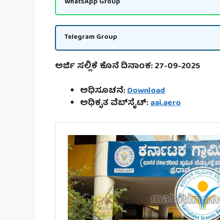
WhatsApp Group
Telegram Group
ಅರ್ಜಿ ಸಲ್ಲಿಕೆ ಕೊನೆ ದಿನಾಂಕ: 27-09-2025
ಅಧಿಸೂಚನೆ:
Download
ಅಧಿಕೃತ ವೆಬ್‌ಸೈಟ್:
aai.aero