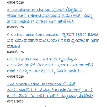
05/08/2026
Karnataka Voter List SIR: ವೋಟ್ ಲಿಸ್ಟ್‌ನಿಂದ
ಕರ್ನಾಟಕದ 1 ಕೋಟಿ ಮತದಾರರ ಹೆಸರು ಕಟ್ | ನಿಮ್ಮ
ಹೆಸರು ಇದೆಯೇ? ಈಗಲೇ ಹೀಗೆ ಪರಿಶೀಲಿಸಿ
05/08/2026
Crop Insurance Compensation: ರೈತರಿಗೆ ₹585.72 ಕೋಟಿ
ಬೆಳೆ ವಿಮೆ ಪರಿಹಾರ ಮಂಜೂರು | ಸಚಿವ ಪ್ರಿಯಾಂಕ್ ಖರ್ಗೆ
ಮಾಹಿತಿ
04/08/2026
Gruha Jyothi Free Electricity: ಗೃಹಜ್ಯೋತಿ
ಫಲಾನುಭವಿಗಳಿಗೆ ಬಿಗ್ ಶಾಕ್: 82,220+ ಕುಟುಂಬಗಳಿಗೆ
ಉಚಿತ ವಿದ್ಯುತ್ ಬಂದ್ | ನಿಮ್ಮ ಹೆಸರೂ ಇದೆಯೇ?
04/08/2026
Two Month Ration Distribution: ರೇಷನ್
ಕಾರ್ಡುದಾರರಿಗೆ ಗುಡ್ ನ್ಯೂಸ್: ಒಂದೇ ತಿಂಗಳಲ್ಲಿ ಎರಡು
ಬಾರಿ ಪಡಿತರ ವಿತರಣೆ | ಯಾರಿಗೆ ಎಷ್ಟು ಧಾನ್ಯ ಸಿಗಲಿದೆ?
03/08/2026