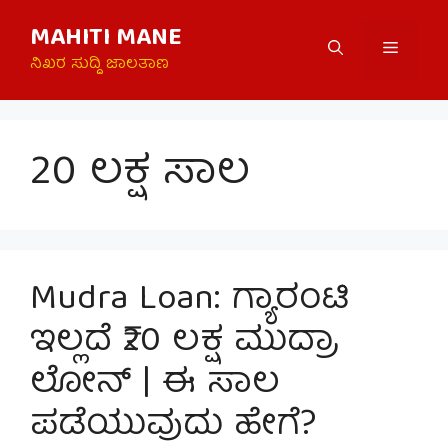
Skip
MAHITI MANE
to
Menu
content
ನಿಖರ ಸುದ್ದಿ ಜಾಲತಾಣ
20 ಲಕ್ಷ ಸಾಲ
Mudra Loan: ಗ್ಯಾರಂಟಿ
ಇಲ್ಲದೆ ₹20 ಲಕ್ಷ ಮುದ್ರಾ
ಲೋನ್ | ಈ ಸಾಲ
ಪಡೆಯುವುದು ಹೇಗೆ?