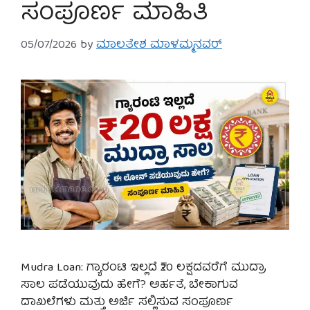
ಸಂಪೂರ್ಣ ಮಾಹಿತಿ
05/07/2026
by
ಮಾಲತೇಶ ಮಾಳಮ್ಮನವರ್
Mudra Loan: ಗ್ಯಾರಂಟಿ ಇಲ್ಲದೆ ₹20 ಲಕ್ಷದವರೆಗೆ ಮುದ್ರಾ
ಸಾಲ ಪಡೆಯುವುದು ಹೇಗೆ? ಅರ್ಹತೆ, ಬೇಕಾಗುವ
ದಾಖಲೆಗಳು ಮತ್ತು ಅರ್ಜಿ ಸಲ್ಲಿಸುವ ಸಂಪೂರ್ಣ