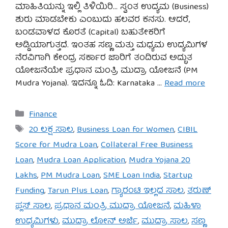
ಮಾಹಿತಿಯನ್ನು ಇಲ್ಲಿ ತಿಳಿಯಿರಿ… ಸ್ವಂತ ಉದ್ಯಮ (Business)
ಶುರು ಮಾಡಬೇಕು ಎಂಬುದು ಹಲವರ ಕನಸು. ಆದರೆ,
ಬಂಡವಾಳದ ಕೊರತೆ (Capital) ಬಹುತೇಕರಿಗೆ
ಅಡ್ಡಿಯಾಗುತ್ತದೆ. ಇಂತಹ ಸಣ್ಣ ಮತ್ತು ಮಧ್ಯಮ ಉದ್ಯಮಿಗಳ
ನೆರವಿಗಾಗಿ ಕೇಂದ್ರ ಸರ್ಕಾರ ಜಾರಿಗೆ ತಂದಿರುವ ಅದ್ಭುತ
ಯೋಜನೆಯೇ ಪ್ರಧಾನ ಮಂತ್ರಿ ಮುದ್ರಾ ಯೋಜನೆ (PM
Mudra Yojana). ಇದನ್ನೂ ಓದಿ: Karnataka …
Read more
Categories
Finance
Tags
20 ಲಕ್ಷ ಸಾಲ
,
Business Loan for Women
,
CIBIL
Score for Mudra Loan
,
Collateral Free Business
Loan
,
Mudra Loan Application
,
Mudra Yojana 20
Lakhs
,
PM Mudra Loan
,
SME Loan India
,
Startup
Funding
,
Tarun Plus Loan
,
ಗ್ಯಾರಂಟಿ ಇಲ್ಲದ ಸಾಲ
,
ತರುಣ್
ಪ್ಲಸ್ ಸಾಲ
,
ಪ್ರಧಾನ ಮಂತ್ರಿ ಮುದ್ರಾ ಯೋಜನೆ
,
ಮಹಿಳಾ
ಉದ್ಯಮಿಗಳು
,
ಮುದ್ರಾ ಲೋನ್ ಅರ್ಜಿ
,
ಮುದ್ರಾ ಸಾಲ
,
ಸಣ್ಣ