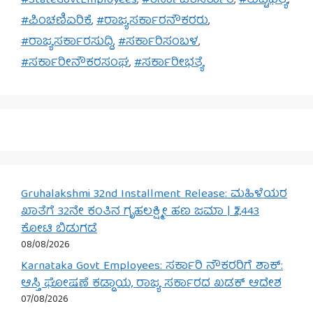
#StateGovtEmployees
,
#ಕರ್ನಾಟಕಸರ್ಕಾರ
,
#ತುಟ್ಟಿಭತ್ಯೆ
,
#ಪಿಂಚಣಿಏರಿಕೆ
,
#ರಾಜ್ಯಸರ್ಕಾರನೌಕರರು
,
#ರಾಜ್ಯಸರ್ಕಾರಸುದ್ದಿ
,
#ಸರ್ಕಾರಿಸಂಬಳ
,
#ಸರ್ಕಾರೀನೌಕರಸಂಘ
,
#ಸರ್ಕಾರೀಭತ್ಯೆ
Gruhalakshmi 32nd Installment Release: ಮಹಿಳೆಯರ
ಖಾತೆಗೆ 32ನೇ ಕಂತಿನ ಗೃಹಲಕ್ಷ್ಮೀ ಹಣ ಜಮಾ | ₹2,443
ಕೋಟಿ ಬಿಡುಗಡೆ
08/08/2026
Karnataka Govt Employees: ಸರ್ಕಾರಿ ನೌಕರರಿಗೆ ಶಾಕ್:
ಆಸ್ತಿ ಘೋಷಣೆ ಕಡ್ಡಾಯ, ರಾಜ್ಯ ಸರ್ಕಾರದ ಖಡಕ್ ಆದೇಶ
07/08/2026