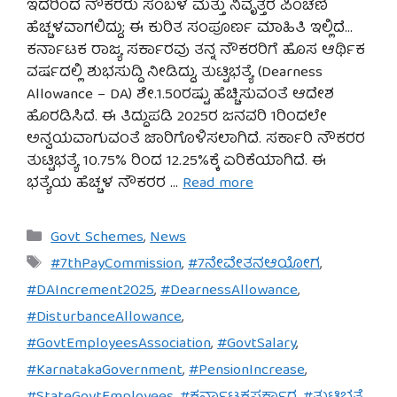
ಇದರಿಂದ ನೌಕರರು ಸಂಬಳ ಮತ್ತು ನಿವೃತ್ತರ ಪಿಂಚಣಿ
ಹೆಚ್ಚಳವಾಗಲಿದ್ದು; ಈ ಕುರಿತ ಸಂಪೂರ್ಣ ಮಾಹಿತಿ ಇಲ್ಲಿದೆ…
ಕರ್ನಾಟಕ ರಾಜ್ಯ ಸರ್ಕಾರವು ತನ್ನ ನೌಕರರಿಗೆ ಹೊಸ ಆರ್ಥಿಕ
ವರ್ಷದಲ್ಲಿ ಶುಭಸುದ್ದಿ ನೀಡಿದ್ದು, ತುಟ್ಟಿಭತ್ಯೆ (Dearness
Allowance – DA) ಶೇ.1.50ರಷ್ಟು ಹೆಚ್ಚಿಸುವಂತೆ ಆದೇಶ
ಹೊರಡಿಸಿದೆ. ಈ ತಿದ್ದುಪಡಿ 2025ರ ಜನವರಿ 1ರಿಂದಲೇ
ಅನ್ವಯವಾಗುವಂತೆ ಜಾರಿಗೊಳಿಸಲಾಗಿದೆ. ಸರ್ಕಾರಿ ನೌಕರರ
ತುಟ್ಟಿಭತ್ಯೆ 10.75% ರಿಂದ 12.25%ಕ್ಕೆ ಏರಿಕೆಯಾಗಿದೆ. ಈ
ಭತ್ಯೆಯ ಹೆಚ್ಚಳ ನೌಕರರ …
Read more
Categories
Govt Schemes
,
News
Tags
#7thPayCommission
,
#7ನೇವೇತನಆಯೋಗ
,
#DAIncrement2025
,
#DearnessAllowance
,
#DisturbanceAllowance
,
#GovtEmployeesAssociation
,
#GovtSalary
,
#KarnatakaGovernment
,
#PensionIncrease
,