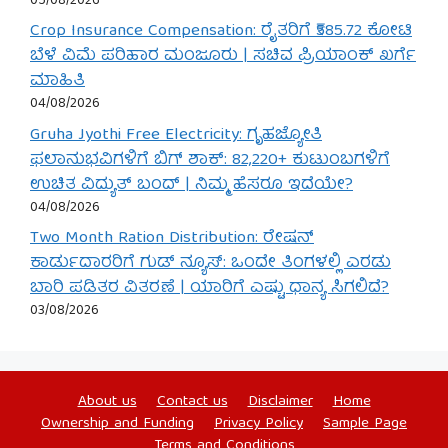
05/08/2026
Crop Insurance Compensation: ರೈತರಿಗೆ ₹585.72 ಕೋಟಿ
ಬೆಳೆ ವಿಮೆ ಪರಿಹಾರ ಮಂಜೂರು | ಸಚಿವ ಪ್ರಿಯಾಂಕ್ ಖರ್ಗೆ
ಮಾಹಿತಿ
04/08/2026
Gruha Jyothi Free Electricity: ಗೃಹಜ್ಯೋತಿ
ಫಲಾನುಭವಿಗಳಿಗೆ ಬಿಗ್ ಶಾಕ್: 82,220+ ಕುಟುಂಬಗಳಿಗೆ
ಉಚಿತ ವಿದ್ಯುತ್ ಬಂದ್ | ನಿಮ್ಮ ಹೆಸರೂ ಇದೆಯೇ?
04/08/2026
Two Month Ration Distribution: ರೇಷನ್
ಕಾರ್ಡುದಾರರಿಗೆ ಗುಡ್ ನ್ಯೂಸ್: ಒಂದೇ ತಿಂಗಳಲ್ಲಿ ಎರಡು
ಬಾರಿ ಪಡಿತರ ವಿತರಣೆ | ಯಾರಿಗೆ ಎಷ್ಟು ಧಾನ್ಯ ಸಿಗಲಿದೆ?
03/08/2026
About us
Contact us
Disclaimer
Home
Ownership and Funding
Privacy Policy
Sample Page
Terms and Conditions