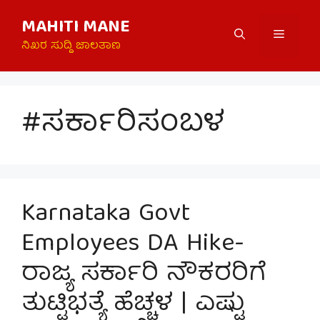
Skip
MAHITI MANE
to
Menu
content
ನಿಖರ ಸುದ್ದಿ ಜಾಲತಾಣ
#ಸರ್ಕಾರಿಸಂಬಳ
Karnataka Govt
Employees DA Hike-
ರಾಜ್ಯ ಸರ್ಕಾರಿ ನೌಕರರಿಗೆ
ತುಟ್ಟಿಭತ್ಯೆ ಹೆಚ್ಚಳ | ಎಷ್ಟು