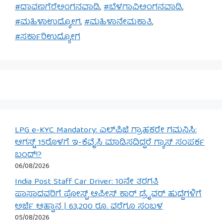
#ದಾವಣಗೆರೆಅಂಗನವಾಡಿ
,
#ಬೆಳಗಾವಿಅಂಗನವಾಡಿ
,
#ಮಹಿಳಾಉದ್ಯೋಗ
,
#ಮಹಿಳಾನೇಮಕಾತಿ
,
#ಸರ್ಕಾರಿಉದ್ಯೋಗ
LPG e-KYC Mandatory: ಎಲ್‌ಪಿಜಿ ಗ್ರಾಹಕರೇ ಗಮನಿಸಿ:
ಆಗಸ್ಟ್ 15ರೊಳಗೆ ಇ-ಕೆವೈಸಿ ಮಾಡಿಸದಿದ್ದರೆ ಗ್ಯಾಸ್ ಸಂಪರ್ಕ
ಬಂದ್!?
06/08/2026
India Post Staff Car Driver: 10ನೇ ತರಗತಿ
ಪಾಸಾದವರಿಗೆ ಪೋಸ್ಟ್ ಆಫೀಸ್ ಕಾರ್ ಡ್ರೈವರ್ ಹುದ್ದೆಗಳಿಗೆ
ಅರ್ಜಿ ಆಹ್ವಾನ | 63,200 ರೂ. ವರೆಗೂ ಸಂಬಳ
05/08/2026