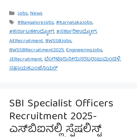
Categories
Jobs
,
News
Tags
#BangaloreJobs
,
#KarnatakaJobs
,
#ಕರ್ನಾಟಕಉದ್ಯೋಗ
,
#ಸರ್ಕಾರಿಉದ್ಯೋಗ
,
AERecruitment
,
BWSSBJobs
,
BWSSBRecruitment2025
,
EngineeringJobs
,
JERecruitment
,
ಬೆಂಗಳೂರುನೀರುಸರಬರಾಜುಮಂಡಳಿ
,
ಸಹಾಯಕಎಂಜಿನಿಯರ್
SBI Specialist Officers
Recruitment 2025-
ಎಸ್‌ಬಿಐನಲ್ಲಿ ಸ್ಪೆಷಲಿಸ್ಟ್