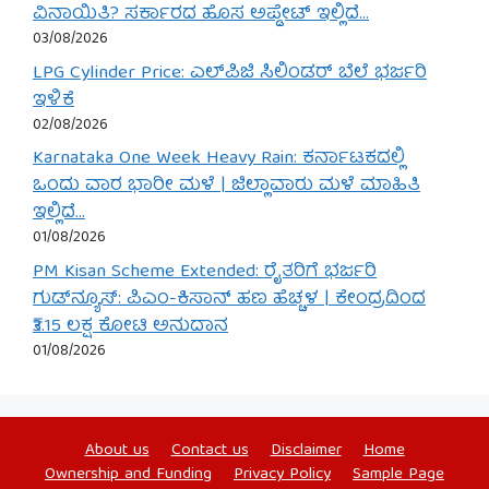
ವಿನಾಯಿತಿ? ಸರ್ಕಾರದ ಹೊಸ ಅಪ್ಡೇಟ್ ಇಲ್ಲಿದೆ…
03/08/2026
LPG Cylinder Price: ಎಲ್‌ಪಿಜಿ ಸಿಲಿಂಡರ್ ಬೆಲೆ ಭರ್ಜರಿ
ಇಳಿಕೆ
02/08/2026
Karnataka One Week Heavy Rain: ಕರ್ನಾಟಕದಲ್ಲಿ
ಒಂದು ವಾರ ಭಾರೀ ಮಳೆ | ಜಿಲ್ಲಾವಾರು ಮಳೆ ಮಾಹಿತಿ
ಇಲ್ಲಿದೆ…
01/08/2026
PM Kisan Scheme Extended: ರೈತರಿಗೆ ಭರ್ಜರಿ
ಗುಡ್‌ನ್ಯೂಸ್: ಪಿಎಂ-ಕಿಸಾನ್ ಹಣ ಹೆಚ್ಚಳ | ಕೇಂದ್ರದಿಂದ
₹3.15 ಲಕ್ಷ ಕೋಟಿ ಅನುದಾನ
01/08/2026
About us
Contact us
Disclaimer
Home
Ownership and Funding
Privacy Policy
Sample Page