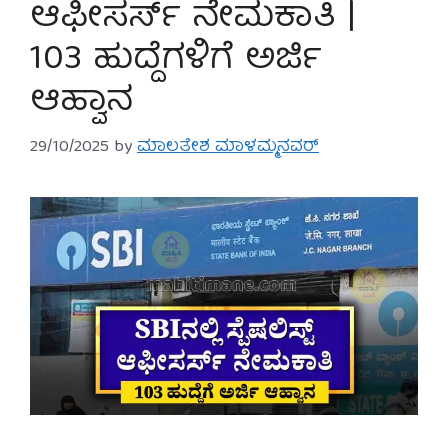
ಆಫೀಸರ್ಸ್ ನೇಮಕಾತಿ |
103 ಹುದ್ದೆಗಳಿಗೆ ಅರ್ಜಿ
ಆಹ್ವಾನ
29/10/2025
by
ಮಾಲತೇಶ ಮಾಳಮ್ಮನವರ್