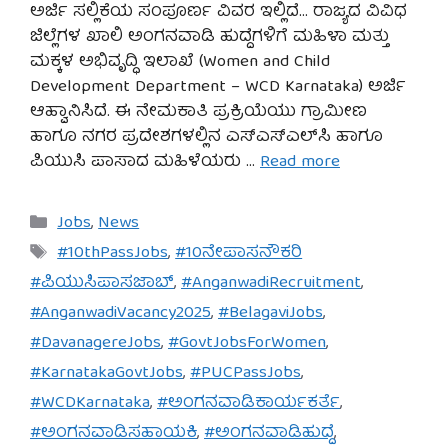
ಅರ್ಜಿ ಸಲ್ಲಿಕೆಯ ಸಂಪೂರ್ಣ ವಿವರ ಇಲ್ಲಿದೆ… ರಾಜ್ಯದ ವಿವಿಧ
ಜಿಲ್ಲೆಗಳ ಖಾಲಿ ಅಂಗನವಾಡಿ ಹುದ್ದೆಗಳಿಗೆ ಮಹಿಳಾ ಮತ್ತು
ಮಕ್ಕಳ ಅಭಿವೃದ್ಧಿ ಇಲಾಖೆ (Women and Child
Development Department – WCD Karnataka) ಅರ್ಜಿ
ಆಹ್ವಾನಿಸಿದೆ. ಈ ನೇಮಕಾತಿ ಪ್ರಕ್ರಿಯೆಯು ಗ್ರಾಮೀಣ
ಹಾಗೂ ನಗರ ಪ್ರದೇಶಗಳಲ್ಲಿನ ಎಸ್‌ಎಸ್‌ಎಲ್‌ಸಿ ಹಾಗೂ
ಪಿಯುಸಿ ಪಾಸಾದ ಮಹಿಳೆಯರು …
Read more
Categories
Jobs
,
News
Tags
#10thPassJobs
,
#10ನೇಪಾಸನೌಕರಿ
#ಪಿಯುಸಿಪಾಸಜಾಬ್
,
#AnganwadiRecruitment
,
#AnganwadiVacancy2025
,
#BelagaviJobs
,
#DavanagereJobs
,
#GovtJobsForWomen
,
#KarnatakaGovtJobs
,
#PUCPassJobs
,
#WCDKarnataka
,
#ಅಂಗನವಾಡಿಕಾರ್ಯಕರ್ತೆ
,
#ಅಂಗನವಾಡಿಸಹಾಯಕಿ
,
#ಅಂಗನವಾಡಿಹುದ್ದೆ
,