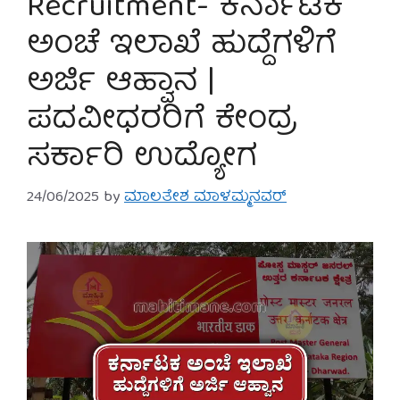
Recruitment- ಕರ್ನಾಟಕ
ಅಂಚೆ ಇಲಾಖೆ ಹುದ್ದೆಗಳಿಗೆ
ಅರ್ಜಿ ಆಹ್ವಾನ |
ಪದವೀಧರರಿಗೆ ಕೇಂದ್ರ
ಸರ್ಕಾರಿ ಉದ್ಯೋಗ
24/06/2025
by
ಮಾಲತೇಶ ಮಾಳಮ್ಮನವರ್