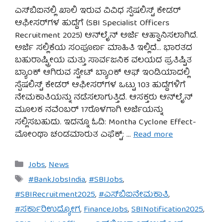
ಎಸ್‌ಬಿಐನಲ್ಲಿ ಖಾಲಿ ಇರುವ ವಿವಿಧ ಸ್ಪೆಷಲಿಸ್ಟ್ ಕೇಡರ್
ಆಫೀಸರ್‌ಗಳ ಹುದ್ದೆಗೆ (SBI Specialist Officers
Recruitment 2025) ಆನ್‌ಲೈನ್ ಅರ್ಜಿ ಆಹ್ವಾನಿಸಲಾಗಿದೆ.
ಅರ್ಜಿ ಸಲ್ಲಿಕೆಯ ಸಂಪೂರ್ಣ ಮಾಹಿತಿ ಇಲ್ಲಿದೆ… ಭಾರತದ
ಬಹುರಾಷ್ಟ್ರೀಯ ಮತ್ತು ಸಾರ್ವಜನಿಕ ವಲಯದ ಪ್ರತಿಷ್ಟಿತ
ಬ್ಯಾಂಕ್ ಆಗಿರುವ ಸ್ಟೇಟ್ ಬ್ಯಾಂಕ್ ಆಫ್ ಇಂಡಿಯಾದಲ್ಲಿ
ಸ್ಪೆಷಲಿಸ್ಟ್ ಕೇಡರ್ ಆಫೀಸರ್‌ಗಳ ಒಟ್ಟು 103 ಹುದ್ದೆಗಳಿಗೆ
ನೇಮಕಾತಿಯನ್ನು ನಡೆಸಲಾಗುತ್ತಿದೆ. ಆಸಕ್ತರು ಆನ್‌ಲೈನ್
ಮೂಲಕ ನವೆಂಬರ್ 17ರೊಳಗಾಗಿ ಅರ್ಜಿಯನ್ನು
ಸಲ್ಲಿಸಬಹುದು. ಇದನ್ನೂ ಓದಿ: Montha Cyclone Effect-
ಮೋಂಥಾ ಚಂಡಮಾರುತ ಎಫೆಕ್ಟ್: …
Read more
Categories
Jobs
,
News
Tags
#BankJobsIndia
,
#SBIJobs
,
#SBIRecruitment2025
,
#ಎಸ್‌ಬಿಐನೇಮಕಾತಿ
,
#ಸರ್ಕಾರಿಉದ್ಯೋಗ
,
FinanceJobs
,
SBINotification2025
,