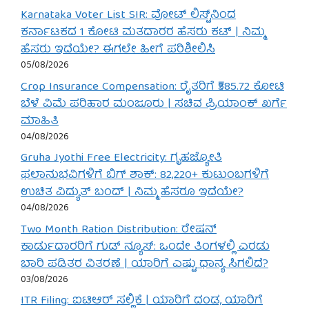
Karnataka Voter List SIR: ವೋಟ್ ಲಿಸ್ಟ್‌ನಿಂದ
ಕರ್ನಾಟಕದ 1 ಕೋಟಿ ಮತದಾರರ ಹೆಸರು ಕಟ್ | ನಿಮ್ಮ
ಹೆಸರು ಇದೆಯೇ? ಈಗಲೇ ಹೀಗೆ ಪರಿಶೀಲಿಸಿ
05/08/2026
Crop Insurance Compensation: ರೈತರಿಗೆ ₹585.72 ಕೋಟಿ
ಬೆಳೆ ವಿಮೆ ಪರಿಹಾರ ಮಂಜೂರು | ಸಚಿವ ಪ್ರಿಯಾಂಕ್ ಖರ್ಗೆ
ಮಾಹಿತಿ
04/08/2026
Gruha Jyothi Free Electricity: ಗೃಹಜ್ಯೋತಿ
ಫಲಾನುಭವಿಗಳಿಗೆ ಬಿಗ್ ಶಾಕ್: 82,220+ ಕುಟುಂಬಗಳಿಗೆ
ಉಚಿತ ವಿದ್ಯುತ್ ಬಂದ್ | ನಿಮ್ಮ ಹೆಸರೂ ಇದೆಯೇ?
04/08/2026
Two Month Ration Distribution: ರೇಷನ್
ಕಾರ್ಡುದಾರರಿಗೆ ಗುಡ್ ನ್ಯೂಸ್: ಒಂದೇ ತಿಂಗಳಲ್ಲಿ ಎರಡು
ಬಾರಿ ಪಡಿತರ ವಿತರಣೆ | ಯಾರಿಗೆ ಎಷ್ಟು ಧಾನ್ಯ ಸಿಗಲಿದೆ?
03/08/2026
ITR Filing: ಐಟಿಆರ್ ಸಲ್ಲಿಕೆ | ಯಾರಿಗೆ ದಂಡ, ಯಾರಿಗೆ