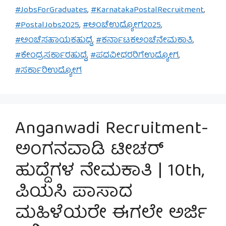
#JobsForGraduates
,
#KarnatakaPostalRecruitment
,
#PostalJobs2025
,
#ಅಂಚೆಉದ್ಯೋಗ2025
,
#ಅಂಚೆಸಹಾಯಕಹುದ್ದೆ
,
#ಕರ್ನಾಟಕಅಂಚೆನೇಮಕಾತಿ
,
#ಕೇಂದ್ರಸರ್ಕಾರಹುದ್ದೆ
,
#ಪದವೀಧರರಿಗೆಉದ್ಯೋಗ
,
#ಸರ್ಕಾರಿಉದ್ಯೋಗ
Anganwadi Recruitment-
ಅಂಗನವಾಡಿ ಟೀಚರ್
ಹುದ್ದೆಗಳ ನೇಮಕಾತಿ | 10th,
ಪಿಯಸಿ ಪಾಸಾದ
ಮಹಿಳೆಯರೇ ಈಗಲೇ ಅರ್ಜಿ