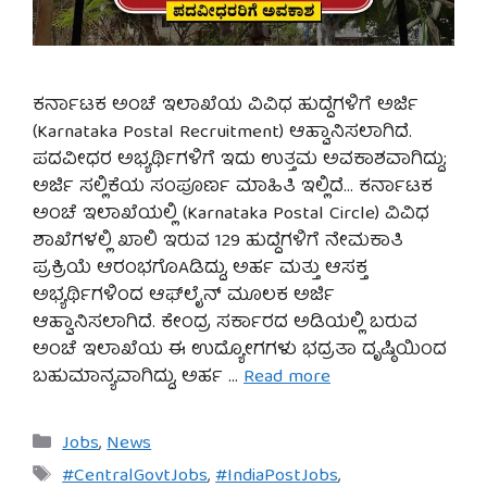
ಕರ್ನಾಟಕ ಅಂಚೆ ಇಲಾಖೆಯ ವಿವಿಧ ಹುದ್ದೆಗಳಿಗೆ ಅರ್ಜಿ
(Karnataka Postal Recruitment) ಆಹ್ವಾನಿಸಲಾಗಿದೆ.
ಪದವೀಧರ ಅಭ್ಯರ್ಥಿಗಳಿಗೆ ಇದು ಉತ್ತಮ ಅವಕಾಶವಾಗಿದ್ದು;
ಅರ್ಜಿ ಸಲ್ಲಿಕೆಯ ಸಂಪೂರ್ಣ ಮಾಹಿತಿ ಇಲ್ಲಿದೆ… ಕರ್ನಾಟಕ
ಅಂಚೆ ಇಲಾಖೆಯಲ್ಲಿ (Karnataka Postal Circle) ವಿವಿಧ
ಶಾಖೆಗಳಲ್ಲಿ ಖಾಲಿ ಇರುವ 129 ಹುದ್ದೆಗಳಿಗೆ ನೇಮಕಾತಿ
ಪ್ರಕ್ರಿಯೆ ಆರಂಭಗೊAಡಿದ್ದು, ಅರ್ಹ ಮತ್ತು ಆಸಕ್ತ
ಅಭ್ಯರ್ಥಿಗಳಿಂದ ಆಫ್‌ಲೈನ್ ಮೂಲಕ ಅರ್ಜಿ
ಆಹ್ವಾನಿಸಲಾಗಿದೆ. ಕೇಂದ್ರ ಸರ್ಕಾರದ ಅಡಿಯಲ್ಲಿ ಬರುವ
ಅಂಚೆ ಇಲಾಖೆಯ ಈ ಉದ್ಯೋಗಗಳು ಭದ್ರತಾ ದೃಷ್ಠಿಯಿಂದ
ಬಹುಮಾನ್ಯವಾಗಿದ್ದು, ಅರ್ಹ …
Read more
Categories
Jobs
,
News
Tags
#CentralGovtJobs
,
#IndiaPostJobs
,