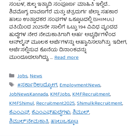
ಸಂಬಳ, ಶುಲ್ಕ ಇತ್ಯಾದಿ ಸಂಪೂರ್ಣ ಮಾಹಿತಿ ಇಲ್ಲಿದೆ…
ಶಿವಮೊಗ್ಗ, ದಾವಣಗೆರೆ ಮತ್ತು ಚಿತ್ರದುರ್ಗ ಜಿಲ್ಲಾ ಸಹಕಾರ
ಹಾಲು ಉತ್ಪಾದಕರ ಸಂಘಗಳ ಒಕ್ಕೂಟದಲ್ಲಿ (SHIMUL)
ವತಿಯಿಂದ 2025ನೇ ಸಾಲಿಗೆ ಒಟ್ಟು 194 ವಿವಿಧ ವೃಂದದ
ಹುದ್ದೆಗಳ ನೇರ ನೇಮಕಾತಿಗಾಗಿ ಅರ್ಹ ಅಭ್ಯರ್ಥಿಗಳಿಂದ
ಆನ್‌ಲೈನ್ ಮೂಲಕ ಅರ್ಜಿಗಳನ್ನು ಆಹ್ವಾನಿಸಲಾಗಿತ್ತು. ಇದೀಗ,
ಅರ್ಜಿಸಲ್ಲಿಸುವ ಕೊನೆಯ ದಿನಾಂಕವನ್ನು
ಮುಂದೂಡಲಾಗಿದ್ದು, …
Read more
Categories
Jobs
,
News
Tags
#ಸರ್ಕಾರಿಉದ್ಯೋಗ
,
EmploymentNews
,
JobNewsKannada
,
KMFJobs
,
KMFRecruitment
,
KMFShimul
,
Recruitment2025
,
ShimulkRecruitment
,
ಕೆಎಂಎಫ್
,
ಕೆಎಂಎಫ್‌ಹುದ್ದೆಗಳು
,
ಶಿಮುಲ್
,
ಶಿಮುಲ್’ನೇಮಕಾತಿ
,
ಹಾಲುಒಕ್ಕೂಟ