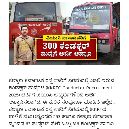
ಕಲ್ಯಾಣ ಕರ್ನಾಟಕ ರಸ್ತೆ ಸಾರಿಗೆ ನಿಗಮದಲ್ಲಿ ಖಾಲಿ ಇರುವ
ಕಂಡಕ್ಟರ್ ಹುದ್ದೆಗಳ (KKRTC Conductor Recruitment
2025) ಭರ್ತಿಗೆ ಪಿಯುಸಿ ಅಭ್ಯರ್ಥಿಗಳಿಂದ ಅರ್ಜಿ
ಆಹ್ವಾನಿಸಲಾಗಿದೆ. ಈ ಕುರಿತ ಸಂಪೂರ್ಣ ಮಾಹಿತಿ ಇಲ್ಲಿದೆ…
ಕಲ್ಯಾಣ ಕರ್ನಾಟಕ ರಸ್ತೆ ಸಾರಿಗೆ ನಿಗಮದಲ್ಲಿ (KKRTC)
ಉಳಿಕೆ ಮೂಲವೃಂದದ 253 ಹಾಗೂ ಕಲ್ಯಾಣ ಕರ್ನಾಟಕ
ವೃಂದದ 63 ಹುದ್ದೆಗಳು ಸೇರಿ ಒಟ್ಟು 316 ಕಂಟಕ್ಟರ್ ಹಾಗೂ