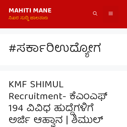
Skip
MAHITI MANE
to
Menu
content
ನಿಖರ ಸುದ್ದಿ ಜಾಲತಾಣ
#ಸರ್ಕಾರಿಉದ್ಯೋಗ
KMF SHIMUL
Recruitment- ಕೆಎಂಎಫ್
194 ವಿವಿಧ ಹುದ್ದೆಗಳಿಗೆ
ಅರ್ಜಿ ಆಹ್ವಾನ | ಶಿಮುಲ್