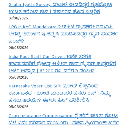
Gruha Jyothi Survey: ದಾಖಲೆ ನೀಡದಿದ್ದರೆ ಗೃಹಜ್ಯೋತಿ
ಉಚಿತ ಕರೆಂಟ್ ಕಟ್ | ಸರ್ಕಾರದ ಹೊಸ ಎಚ್ಚರಿಕೆ
07/08/2026
LPG e-KYC Mandatory: ಎಲ್‌ಪಿಜಿ ಗ್ರಾಹಕರೇ ಗಮನಿಸಿ:
ಆಗಸ್ಟ್ 15ರೊಳಗೆ ಇ-ಕೆವೈಸಿ ಮಾಡಿಸದಿದ್ದರೆ ಗ್ಯಾಸ್ ಸಂಪರ್ಕ
ಬಂದ್!?
06/08/2026
India Post Staff Car Driver: 10ನೇ ತರಗತಿ
ಪಾಸಾದವರಿಗೆ ಪೋಸ್ಟ್ ಆಫೀಸ್ ಕಾರ್ ಡ್ರೈವರ್ ಹುದ್ದೆಗಳಿಗೆ
ಅರ್ಜಿ ಆಹ್ವಾನ | 63,200 ರೂ. ವರೆಗೂ ಸಂಬಳ
05/08/2026
Karnataka Voter List SIR: ವೋಟ್ ಲಿಸ್ಟ್‌ನಿಂದ
ಕರ್ನಾಟಕದ 1 ಕೋಟಿ ಮತದಾರರ ಹೆಸರು ಕಟ್ | ನಿಮ್ಮ
ಹೆಸರು ಇದೆಯೇ? ಈಗಲೇ ಹೀಗೆ ಪರಿಶೀಲಿಸಿ
05/08/2026
Crop Insurance Compensation: ರೈತರಿಗೆ ₹585.72 ಕೋಟಿ
ಬೆಳೆ ವಿಮೆ ಪರಿಹಾರ ಮಂಜೂರು | ಸಚಿವ ಪ್ರಿಯಾಂಕ್ ಖರ್ಗೆ