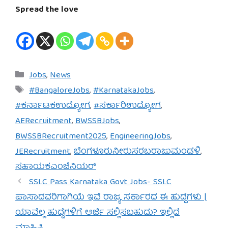
Spread the love
Categories
Jobs
,
News
Tags
#BangaloreJobs
,
#KarnatakaJobs
,
#ಕರ್ನಾಟಕಉದ್ಯೋಗ
,
#ಸರ್ಕಾರಿಉದ್ಯೋಗ
,
AERecruitment
,
BWSSBJobs
,
BWSSBRecruitment2025
,
EngineeringJobs
,
JERecruitment
,
ಬೆಂಗಳೂರುನೀರುಸರಬರಾಜುಮಂಡಳಿ
,
ಸಹಾಯಕಎಂಜಿನಿಯರ್
SSLC Pass Karnataka Govt Jobs- SSLC
ಪಾಸಾದವರಿಗಾಗಿಯೆ ಇವೆ ರಾಜ್ಯ ಸರ್ಕಾರದ ಈ ಹುದ್ದೆಗಳು |
ಯಾವೆಲ್ಲ ಹುದ್ದೆಗಳಿಗೆ ಅರ್ಜಿ ಸಲ್ಲಿಸಬಹುದು? ಇಲ್ಲಿದೆ