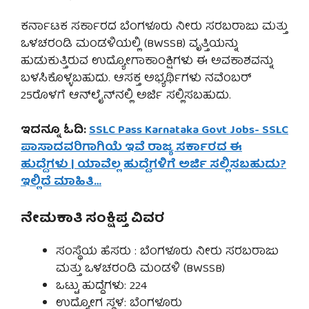
ಕರ್ನಾಟಕ ಸರ್ಕಾರದ ಬೆಂಗಳೂರು ನೀರು ಸರಬರಾಜು ಮತ್ತು
ಒಳಚರಂಡಿ ಮಂಡಳಿಯಲ್ಲಿ (BWSSB) ವೃತ್ತಿಯನ್ನು
ಹುಡುಕುತ್ತಿರುವ ಉದ್ಯೋಗಾಕಾಂಕ್ಷಿಗಳು ಈ ಅವಕಾಶವನ್ನು
ಬಳಸಿಕೊಳ್ಳಬಹುದು. ಆಸಕ್ತ ಅಭ್ಯರ್ಥಿಗಳು ನವೆಂಬರ್
25ರೊಳಗೆ ಆನ್‌ಲೈನ್‌ನಲ್ಲಿ ಅರ್ಜಿ ಸಲ್ಲಿಸಬಹುದು.
ಇದನ್ನೂ ಓದಿ:
SSLC Pass Karnataka Govt Jobs- SSLC
ಪಾಸಾದವರಿಗಾಗಿಯೆ ಇವೆ ರಾಜ್ಯ ಸರ್ಕಾರದ ಈ
ಹುದ್ದೆಗಳು | ಯಾವೆಲ್ಲ ಹುದ್ದೆಗಳಿಗೆ ಅರ್ಜಿ ಸಲ್ಲಿಸಬಹುದು?
ಇಲ್ಲಿದೆ ಮಾಹಿತಿ…
ನೇಮಕಾತಿ ಸಂಕ್ಷಿಪ್ತ ವಿವರ
ಸಂಸ್ಥೆಯ ಹೆಸರು : ಬೆಂಗಳೂರು ನೀರು ಸರಬರಾಜು
ಮತ್ತು ಒಳಚರಂಡಿ ಮಂಡಳಿ (BWSSB)
ಒಟ್ಟು ಹುದ್ದೆಗಳು: 224
ಉದ್ಯೋಗ ಸ್ಥಳ: ಬೆಂಗಳೂರು