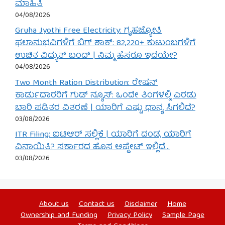
ಮಾಹಿತಿ
04/08/2026
Gruha Jyothi Free Electricity: ಗೃಹಜ್ಯೋತಿ
ಫಲಾನುಭವಿಗಳಿಗೆ ಬಿಗ್ ಶಾಕ್: 82,220+ ಕುಟುಂಬಗಳಿಗೆ
ಉಚಿತ ವಿದ್ಯುತ್ ಬಂದ್ | ನಿಮ್ಮ ಹೆಸರೂ ಇದೆಯೇ?
04/08/2026
Two Month Ration Distribution: ರೇಷನ್
ಕಾರ್ಡುದಾರರಿಗೆ ಗುಡ್ ನ್ಯೂಸ್: ಒಂದೇ ತಿಂಗಳಲ್ಲಿ ಎರಡು
ಬಾರಿ ಪಡಿತರ ವಿತರಣೆ | ಯಾರಿಗೆ ಎಷ್ಟು ಧಾನ್ಯ ಸಿಗಲಿದೆ?
03/08/2026
ITR Filing: ಐಟಿಆರ್ ಸಲ್ಲಿಕೆ | ಯಾರಿಗೆ ದಂಡ, ಯಾರಿಗೆ
ವಿನಾಯಿತಿ? ಸರ್ಕಾರದ ಹೊಸ ಅಪ್ಡೇಟ್ ಇಲ್ಲಿದೆ…
03/08/2026
About us
Contact us
Disclaimer
Home
Ownership and Funding
Privacy Policy
Sample Page