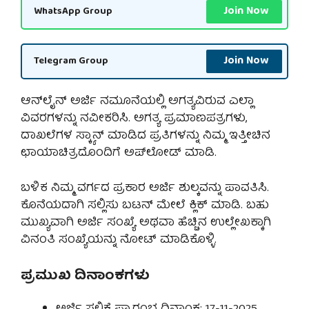
Join Now
WhatsApp Group
Join Now
Telegram Group
ಆನ್‌ಲೈನ್ ಅರ್ಜಿ ನಮೂನೆಯಲ್ಲಿ ಅಗತ್ಯವಿರುವ ಎಲ್ಲಾ
ವಿವರಗಳನ್ನು ನವೀಕರಿಸಿ. ಅಗತ್ಯ ಪ್ರಮಾಣಪತ್ರಗಳು,
ದಾಖಲೆಗಳ ಸ್ಕ್ಯಾನ್ ಮಾಡಿದ ಪ್ರತಿಗಳನ್ನು ನಿಮ್ಮ ಇತ್ತೀಚಿನ
ಛಾಯಾಚಿತ್ರದೊಂದಿಗೆ ಅಪ್‌ಲೋಡ್ ಮಾಡಿ.
ಬಳಿಕ ನಿಮ್ಮ ವರ್ಗದ ಪ್ರಕಾರ ಅರ್ಜಿ ಶುಲ್ಕವನ್ನು ಪಾವತಿಸಿ.
ಕೊನೆಯದಾಗಿ ಸಲ್ಲಿಸು ಬಟನ್ ಮೇಲೆ ಕ್ಲಿಕ್ ಮಾಡಿ. ಬಹು
ಮುಖ್ಯವಾಗಿ ಅರ್ಜಿ ಸಂಖ್ಯೆ ಅಥವಾ ಹೆಚ್ಚಿನ ಉಲ್ಲೇಖಕ್ಕಾಗಿ
ವಿನಂತಿ ಸಂಖ್ಯೆಯನ್ನು ನೋಟ್ ಮಾಡಿಕೊಳ್ಳಿ.
ಪ್ರಮುಖ ದಿನಾಂಕಗಳು