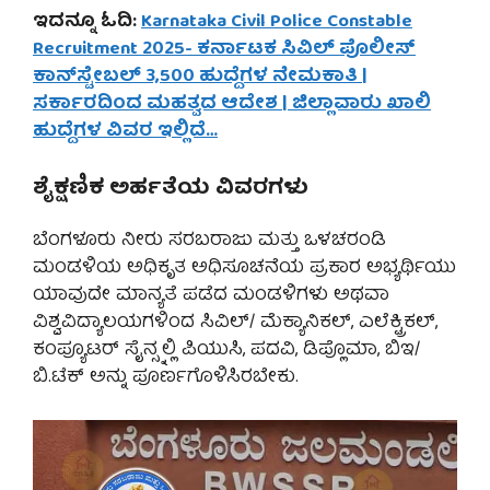
ಇದನ್ನೂ ಓದಿ:
Karnataka Civil Police Constable
Recruitment 2025- ಕರ್ನಾಟಕ ಸಿವಿಲ್ ಪೊಲೀಸ್
ಕಾನ್‌ಸ್ಟೇಬಲ್ 3,500 ಹುದ್ದೆಗಳ ನೇಮಕಾತಿ |
ಸರ್ಕಾರದಿಂದ ಮಹತ್ವದ ಆದೇಶ | ಜಿಲ್ಲಾವಾರು ಖಾಲಿ
ಹುದ್ದೆಗಳ ವಿವರ ಇಲ್ಲಿದೆ…
ಶೈಕ್ಷಣಿಕ ಅರ್ಹತೆಯ ವಿವರಗಳು
ಬೆಂಗಳೂರು ನೀರು ಸರಬರಾಜು ಮತ್ತು ಒಳಚರಂಡಿ
ಮಂಡಳಿಯ ಅಧಿಕೃತ ಅಧಿಸೂಚನೆಯ ಪ್ರಕಾರ ಅಭ್ಯರ್ಥಿಯು
ಯಾವುದೇ ಮಾನ್ಯತೆ ಪಡೆದ ಮಂಡಳಿಗಳು ಅಥವಾ
ವಿಶ್ವವಿದ್ಯಾಲಯಗಳಿಂದ ಸಿವಿಲ್/ ಮೆಕ್ಯಾನಿಕಲ್, ಎಲೆಕ್ಟ್ರಿಕಲ್,
ಕಂಪ್ಯೂಟರ್ ಸೈನ್ಸ್ನಲ್ಲಿ ಪಿಯುಸಿ, ಪದವಿ, ಡಿಪ್ಲೊಮಾ, ಬಿಇ/
ಬಿ.ಟೆಕ್ ಅನ್ನು ಪೂರ್ಣಗೊಳಿಸಿರಬೇಕು.