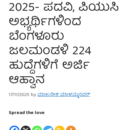
2025- ಪದವಿ, ಪಿಯುಸಿ
ಅಭ್ಯರ್ಥಿಗಳಿಂದ
ಬೆಂಗಳೂರು
ಜಲಮಂಡಳಿ 224
ಹುದ್ದೆಗಳಿಗೆ ಅರ್ಜಿ
ಆಹ್ವಾನ
17/11/2025
by
ಮಾಲತೇಶ ಮಾಳಮ್ಮನವರ್
Spread the love