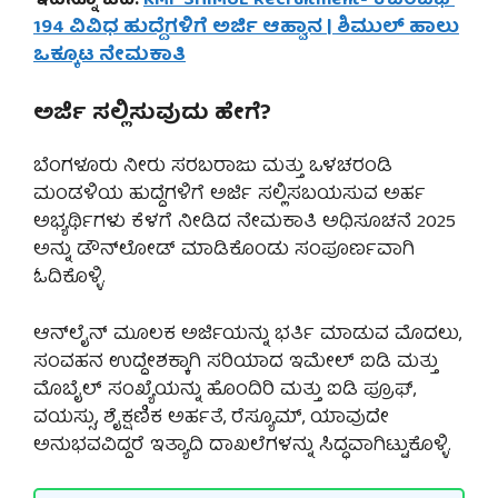
ಇದನ್ನೂ ಓದಿ:
KMF SHIMUL Recruitment- ಕೆಎಂಎಫ್
194 ವಿವಿಧ ಹುದ್ದೆಗಳಿಗೆ ಅರ್ಜಿ ಆಹ್ವಾನ | ಶಿಮುಲ್ ಹಾಲು
ಒಕ್ಕೂಟ ನೇಮಕಾತಿ
ಅರ್ಜಿ ಸಲ್ಲಿಸುವುದು ಹೇಗೆ?
ಬೆಂಗಳೂರು ನೀರು ಸರಬರಾಜು ಮತ್ತು ಒಳಚರಂಡಿ
ಮಂಡಳಿಯ ಹುದ್ದೆಗಳಿಗೆ ಅರ್ಜಿ ಸಲ್ಲಿಸಬಯಸುವ ಅರ್ಹ
ಅಭ್ಯರ್ಥಿಗಳು ಕೆಳಗೆ ನೀಡಿದ ನೇಮಕಾತಿ ಅಧಿಸೂಚನೆ 2025
ಅನ್ನು ಡೌನ್‌ಲೋಡ್ ಮಾಡಿಕೊಂಡು ಸಂಪೂರ್ಣವಾಗಿ
ಓದಿಕೊಳ್ಳಿ.
ಆನ್‌ಲೈನ್ ಮೂಲಕ ಅರ್ಜಿಯನ್ನು ಭರ್ತಿ ಮಾಡುವ ಮೊದಲು,
ಸಂವಹನ ಉದ್ದೇಶಕ್ಕಾಗಿ ಸರಿಯಾದ ಇಮೇಲ್ ಐಡಿ ಮತ್ತು
ಮೊಬೈಲ್ ಸಂಖ್ಯೆಯನ್ನು ಹೊಂದಿರಿ ಮತ್ತು ಐಡಿ ಪ್ರೂಫ್,
ವಯಸ್ಸು, ಶೈಕ್ಷಣಿಕ ಅರ್ಹತೆ, ರೆಸ್ಯೂಮ್, ಯಾವುದೇ
ಅನುಭವವಿದ್ದರೆ ಇತ್ಯಾದಿ ದಾಖಲೆಗಳನ್ನು ಸಿದ್ಧವಾಗಿಟ್ಟುಕೊಳ್ಳಿ.