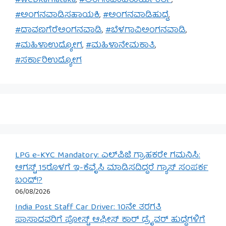
#WCDKarnataka
,
#ಅಂಗನವಾಡಿಕಾರ್ಯಕರ್ತೆ
,
#ಅಂಗನವಾಡಿಸಹಾಯಕಿ
,
#ಅಂಗನವಾಡಿಹುದ್ದೆ
,
#ದಾವಣಗೆರೆಅಂಗನವಾಡಿ
,
#ಬೆಳಗಾವಿಅಂಗನವಾಡಿ
,
#ಮಹಿಳಾಉದ್ಯೋಗ
,
#ಮಹಿಳಾನೇಮಕಾತಿ
,
#ಸರ್ಕಾರಿಉದ್ಯೋಗ
LPG e-KYC Mandatory: ಎಲ್‌ಪಿಜಿ ಗ್ರಾಹಕರೇ ಗಮನಿಸಿ:
ಆಗಸ್ಟ್ 15ರೊಳಗೆ ಇ-ಕೆವೈಸಿ ಮಾಡಿಸದಿದ್ದರೆ ಗ್ಯಾಸ್ ಸಂಪರ್ಕ
ಬಂದ್!?
06/08/2026
India Post Staff Car Driver: 10ನೇ ತರಗತಿ
ಪಾಸಾದವರಿಗೆ ಪೋಸ್ಟ್ ಆಫೀಸ್ ಕಾರ್ ಡ್ರೈವರ್ ಹುದ್ದೆಗಳಿಗೆ