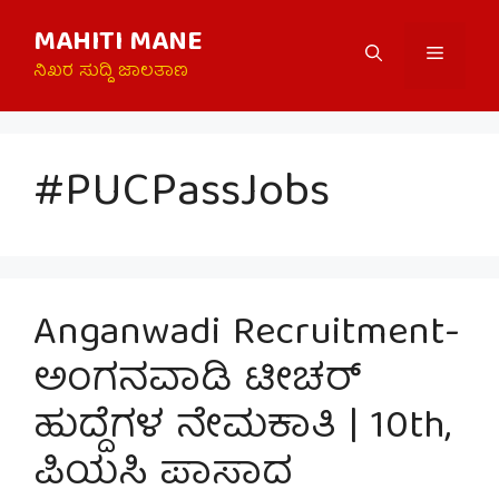
Skip
MAHITI MANE
to
Menu
content
ನಿಖರ ಸುದ್ದಿ ಜಾಲತಾಣ
#PUCPassJobs
Anganwadi Recruitment-
ಅಂಗನವಾಡಿ ಟೀಚರ್
ಹುದ್ದೆಗಳ ನೇಮಕಾತಿ | 10th,
ಪಿಯಸಿ ಪಾಸಾದ