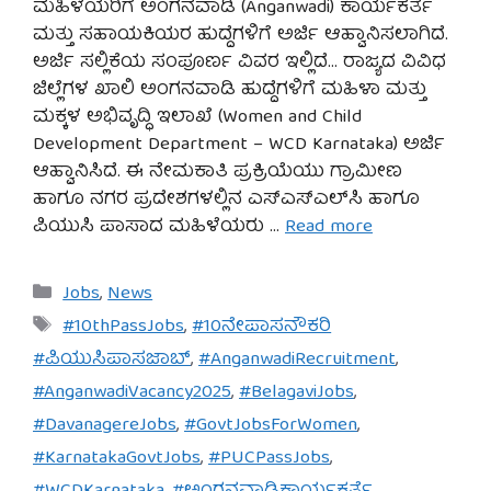
ಮಹಿಳೆಯರಿಗೆ ಅಂಗನವಾಡಿ (Anganwadi) ಕಾರ್ಯಕರ್ತೆ
ಮತ್ತು ಸಹಾಯಕಿಯರ ಹುದ್ದೆಗಳಿಗೆ ಅರ್ಜಿ ಆಹ್ವಾನಿಸಲಾಗಿದೆ.
ಅರ್ಜಿ ಸಲ್ಲಿಕೆಯ ಸಂಪೂರ್ಣ ವಿವರ ಇಲ್ಲಿದೆ… ರಾಜ್ಯದ ವಿವಿಧ
ಜಿಲ್ಲೆಗಳ ಖಾಲಿ ಅಂಗನವಾಡಿ ಹುದ್ದೆಗಳಿಗೆ ಮಹಿಳಾ ಮತ್ತು
ಮಕ್ಕಳ ಅಭಿವೃದ್ಧಿ ಇಲಾಖೆ (Women and Child
Development Department – WCD Karnataka) ಅರ್ಜಿ
ಆಹ್ವಾನಿಸಿದೆ. ಈ ನೇಮಕಾತಿ ಪ್ರಕ್ರಿಯೆಯು ಗ್ರಾಮೀಣ
ಹಾಗೂ ನಗರ ಪ್ರದೇಶಗಳಲ್ಲಿನ ಎಸ್‌ಎಸ್‌ಎಲ್‌ಸಿ ಹಾಗೂ
ಪಿಯುಸಿ ಪಾಸಾದ ಮಹಿಳೆಯರು …
Read more
Categories
Jobs
,
News
Tags
#10thPassJobs
,
#10ನೇಪಾಸನೌಕರಿ
#ಪಿಯುಸಿಪಾಸಜಾಬ್
,
#AnganwadiRecruitment
,
#AnganwadiVacancy2025
,
#BelagaviJobs
,
#DavanagereJobs
,
#GovtJobsForWomen
,
#KarnatakaGovtJobs
,
#PUCPassJobs
,