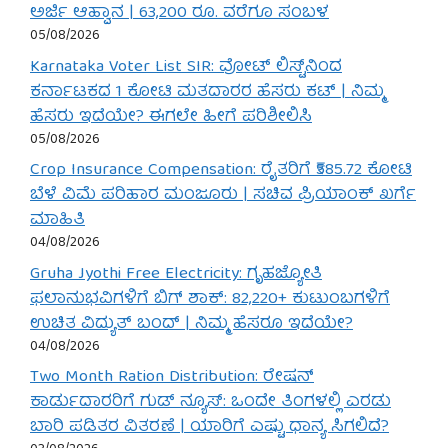
ಅರ್ಜಿ ಆಹ್ವಾನ | 63,200 ರೂ. ವರೆಗೂ ಸಂಬಳ
05/08/2026
Karnataka Voter List SIR: ವೋಟ್ ಲಿಸ್ಟ್‌ನಿಂದ
ಕರ್ನಾಟಕದ 1 ಕೋಟಿ ಮತದಾರರ ಹೆಸರು ಕಟ್ | ನಿಮ್ಮ
ಹೆಸರು ಇದೆಯೇ? ಈಗಲೇ ಹೀಗೆ ಪರಿಶೀಲಿಸಿ
05/08/2026
Crop Insurance Compensation: ರೈತರಿಗೆ ₹585.72 ಕೋಟಿ
ಬೆಳೆ ವಿಮೆ ಪರಿಹಾರ ಮಂಜೂರು | ಸಚಿವ ಪ್ರಿಯಾಂಕ್ ಖರ್ಗೆ
ಮಾಹಿತಿ
04/08/2026
Gruha Jyothi Free Electricity: ಗೃಹಜ್ಯೋತಿ
ಫಲಾನುಭವಿಗಳಿಗೆ ಬಿಗ್ ಶಾಕ್: 82,220+ ಕುಟುಂಬಗಳಿಗೆ
ಉಚಿತ ವಿದ್ಯುತ್ ಬಂದ್ | ನಿಮ್ಮ ಹೆಸರೂ ಇದೆಯೇ?
04/08/2026
Two Month Ration Distribution: ರೇಷನ್
ಕಾರ್ಡುದಾರರಿಗೆ ಗುಡ್ ನ್ಯೂಸ್: ಒಂದೇ ತಿಂಗಳಲ್ಲಿ ಎರಡು
ಬಾರಿ ಪಡಿತರ ವಿತರಣೆ | ಯಾರಿಗೆ ಎಷ್ಟು ಧಾನ್ಯ ಸಿಗಲಿದೆ?