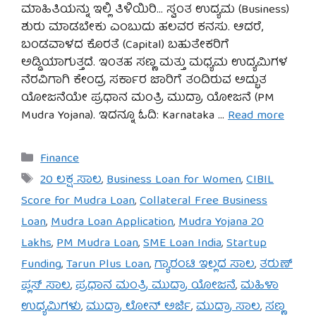
ಮಾಹಿತಿಯನ್ನು ಇಲ್ಲಿ ತಿಳಿಯಿರಿ… ಸ್ವಂತ ಉದ್ಯಮ (Business)
ಶುರು ಮಾಡಬೇಕು ಎಂಬುದು ಹಲವರ ಕನಸು. ಆದರೆ,
ಬಂಡವಾಳದ ಕೊರತೆ (Capital) ಬಹುತೇಕರಿಗೆ
ಅಡ್ಡಿಯಾಗುತ್ತದೆ. ಇಂತಹ ಸಣ್ಣ ಮತ್ತು ಮಧ್ಯಮ ಉದ್ಯಮಿಗಳ
ನೆರವಿಗಾಗಿ ಕೇಂದ್ರ ಸರ್ಕಾರ ಜಾರಿಗೆ ತಂದಿರುವ ಅದ್ಭುತ
ಯೋಜನೆಯೇ ಪ್ರಧಾನ ಮಂತ್ರಿ ಮುದ್ರಾ ಯೋಜನೆ (PM
Mudra Yojana). ಇದನ್ನೂ ಓದಿ: Karnataka …
Read more
Categories
Finance
Tags
20 ಲಕ್ಷ ಸಾಲ
,
Business Loan for Women
,
CIBIL
Score for Mudra Loan
,
Collateral Free Business
Loan
,
Mudra Loan Application
,
Mudra Yojana 20
Lakhs
,
PM Mudra Loan
,
SME Loan India
,
Startup
Funding
,
Tarun Plus Loan
,
ಗ್ಯಾರಂಟಿ ಇಲ್ಲದ ಸಾಲ
,
ತರುಣ್
ಪ್ಲಸ್ ಸಾಲ
,
ಪ್ರಧಾನ ಮಂತ್ರಿ ಮುದ್ರಾ ಯೋಜನೆ
,
ಮಹಿಳಾ
ಉದ್ಯಮಿಗಳು
,
ಮುದ್ರಾ ಲೋನ್ ಅರ್ಜಿ
,
ಮುದ್ರಾ ಸಾಲ
,
ಸಣ್ಣ