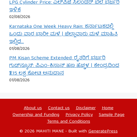
LPG Cylinder Price: ಎಲ್‌ಪಿಜಿ ಸಿಲಿಂಡರ್ ಬೆಲೆ ಭರ್ಜರಿ
ಇಳಿಕೆ
02/08/2026
Karnataka One Week Heavy Rain: ಕರ್ನಾಟಕದಲ್ಲಿ
ಒಂದು ವಾರ ಭಾರೀ ಮಳೆ | ಜಿಲ್ಲಾವಾರು ಮಳೆ ಮಾಹಿತಿ
ಇಲ್ಲಿದೆ…
01/08/2026
PM Kisan Scheme Extended: ರೈತರಿಗೆ ಭರ್ಜರಿ
ಗುಡ್‌ನ್ಯೂಸ್: ಪಿಎಂ-ಕಿಸಾನ್ ಹಣ ಹೆಚ್ಚಳ | ಕೇಂದ್ರದಿಂದ
₹3.15 ಲಕ್ಷ ಕೋಟಿ ಅನುದಾನ
01/08/2026
About us
Contact us
Disclaimer
Home
Ownership and Funding
Privacy Policy
Sample Page
Terms and Conditions
© 2026 MAHITI MANE
• Built with
GeneratePress