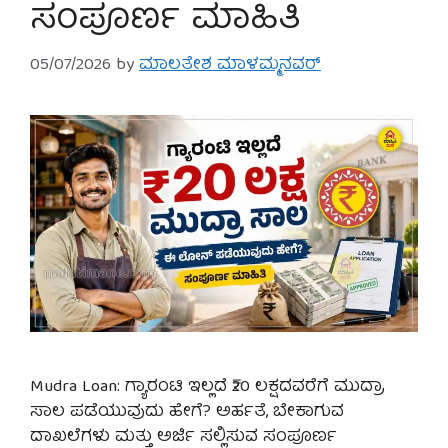
ಸಂಪೂರ್ಣ ಮಾಹಿತಿ
05/07/2026
by
ಮಾಲತೇಶ ಮಾಳಮ್ಮನವರ್
Mudra Loan: ಗ್ಯಾರಂಟಿ ಇಲ್ಲದೆ ₹20 ಲಕ್ಷದವರೆಗೆ ಮುದ್ರಾ
ಸಾಲ ಪಡೆಯುವುದು ಹೇಗೆ? ಅರ್ಹತೆ, ಬೇಕಾಗುವ
ದಾಖಲೆಗಳು ಮತ್ತು ಅರ್ಜಿ ಸಲ್ಲಿಸುವ ಸಂಪೂರ್ಣ