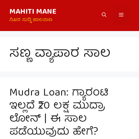
Skip
MAHITI MANE
to
Menu
content
ನಿಖರ ಸುದ್ದಿ ಜಾಲತಾಣ
ಸಣ್ಣ ವ್ಯಾಪಾರ ಸಾಲ
Mudra Loan: ಗ್ಯಾರಂಟಿ
ಇಲ್ಲದೆ ₹20 ಲಕ್ಷ ಮುದ್ರಾ
ಲೋನ್ | ಈ ಸಾಲ
ಪಡೆಯುವುದು ಹೇಗೆ?