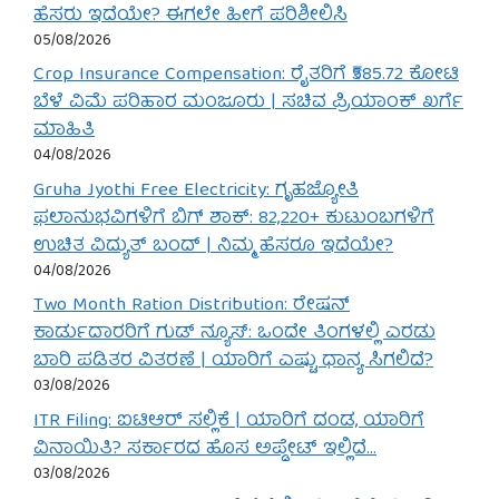
ಹೆಸರು ಇದೆಯೇ? ಈಗಲೇ ಹೀಗೆ ಪರಿಶೀಲಿಸಿ
05/08/2026
Crop Insurance Compensation: ರೈತರಿಗೆ ₹585.72 ಕೋಟಿ
ಬೆಳೆ ವಿಮೆ ಪರಿಹಾರ ಮಂಜೂರು | ಸಚಿವ ಪ್ರಿಯಾಂಕ್ ಖರ್ಗೆ
ಮಾಹಿತಿ
04/08/2026
Gruha Jyothi Free Electricity: ಗೃಹಜ್ಯೋತಿ
ಫಲಾನುಭವಿಗಳಿಗೆ ಬಿಗ್ ಶಾಕ್: 82,220+ ಕುಟುಂಬಗಳಿಗೆ
ಉಚಿತ ವಿದ್ಯುತ್ ಬಂದ್ | ನಿಮ್ಮ ಹೆಸರೂ ಇದೆಯೇ?
04/08/2026
Two Month Ration Distribution: ರೇಷನ್
ಕಾರ್ಡುದಾರರಿಗೆ ಗುಡ್ ನ್ಯೂಸ್: ಒಂದೇ ತಿಂಗಳಲ್ಲಿ ಎರಡು
ಬಾರಿ ಪಡಿತರ ವಿತರಣೆ | ಯಾರಿಗೆ ಎಷ್ಟು ಧಾನ್ಯ ಸಿಗಲಿದೆ?
03/08/2026
ITR Filing: ಐಟಿಆರ್ ಸಲ್ಲಿಕೆ | ಯಾರಿಗೆ ದಂಡ, ಯಾರಿಗೆ
ವಿನಾಯಿತಿ? ಸರ್ಕಾರದ ಹೊಸ ಅಪ್ಡೇಟ್ ಇಲ್ಲಿದೆ…
03/08/2026