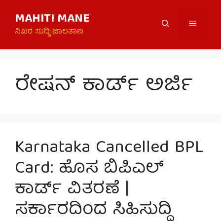
Skip
MAHITI MANE
to
Menu
content
ನಿಖರ ಸುದ್ದಿ ಜಾಲತಾಣ
ರೇಷನ್ ಕಾರ್ಡ್ ಅರ್ಜಿ
Karnataka Cancelled BPL
Card: ಹೊಸ ಬಿಪಿಎಲ್
ಕಾರ್ಡ್ ವಿತರಣೆ |
ಸರ್ಕಾರದಿಂದ ಸಿಹಿಸುದ್ದಿ