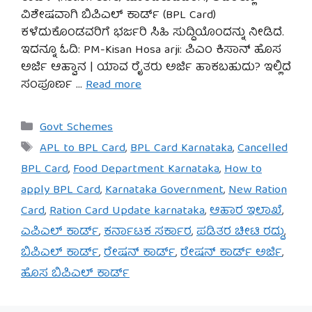
ವಿಶೇಷವಾಗಿ ಬಿಪಿಎಲ್ ಕಾರ್ಡ್ (BPL Card)
ಕಳೆದುಕೊಂಡವರಿಗೆ ಭರ್ಜರಿ ಸಿಹಿ ಸುದ್ದಿಯೊಂದನ್ನು ನೀಡಿದೆ.
ಇದನ್ನೂ ಓದಿ: PM-Kisan Hosa arji: ಪಿಎಂ ಕಿಸಾನ್ ಹೊಸ
ಅರ್ಜಿ ಆಹ್ವಾನ | ಯಾವ ರೈತರು ಅರ್ಜಿ ಹಾಕಬಹುದು? ಇಲ್ಲಿದೆ
ಸಂಪೂರ್ಣ …
Read more
Categories
Govt Schemes
Tags
APL to BPL Card
,
BPL Card Karnataka
,
Cancelled
BPL Card
,
Food Department Karnataka
,
How to
apply BPL Card
,
Karnataka Government
,
New Ration
Card
,
Ration Card Update karnataka
,
ಆಹಾರ ಇಲಾಖೆ
,
ಎಪಿಎಲ್ ಕಾರ್ಡ್
,
ಕರ್ನಾಟಕ ಸರ್ಕಾರ
,
ಪಡಿತರ ಚೀಟಿ ರದ್ದು
,
ಬಿಪಿಎಲ್ ಕಾರ್ಡ್
,
ರೇಷನ್ ಕಾರ್ಡ್
,
ರೇಷನ್ ಕಾರ್ಡ್ ಅರ್ಜಿ
,
ಹೊಸ ಬಿಪಿಎಲ್ ಕಾರ್ಡ್