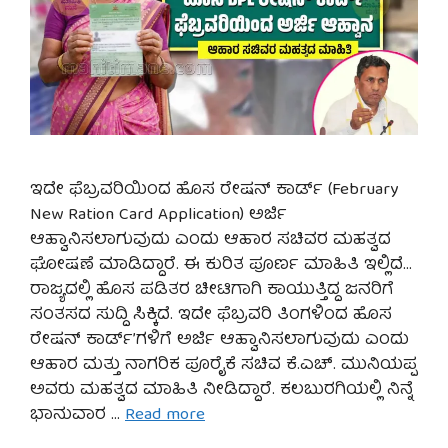
ಇದೇ ಫೆಬ್ರವರಿಯಿಂದ ಹೊಸ ರೇಷನ್ ಕಾರ್ಡ್ (February
New Ration Card Application) ಅರ್ಜಿ
ಆಹ್ವಾನಿಸಲಾಗುವುದು ಎಂದು ಆಹಾರ ಸಚಿವರ ಮಹತ್ವದ
ಘೋಷಣೆ ಮಾಡಿದ್ದಾರೆ. ಈ ಕುರಿತ ಪೂರ್ಣ ಮಾಹಿತಿ ಇಲ್ಲಿದೆ…
ರಾಜ್ಯದಲ್ಲಿ ಹೊಸ ಪಡಿತರ ಚೀಟಿಗಾಗಿ ಕಾಯುತ್ತಿದ್ದ ಜನರಿಗೆ
ಸಂತಸದ ಸುದ್ದಿ ಸಿಕ್ಕಿದೆ. ಇದೇ ಫೆಬ್ರವರಿ ತಿಂಗಳಿಂದ ಹೊಸ
ರೇಷನ್ ಕಾರ್ಡ್’ಗಳಿಗೆ ಅರ್ಜಿ ಆಹ್ವಾನಿಸಲಾಗುವುದು ಎಂದು
ಆಹಾರ ಮತ್ತು ನಾಗರಿಕ ಪೂರೈಕೆ ಸಚಿವ ಕೆ.ಎಚ್. ಮುನಿಯಪ್ಪ
ಅವರು ಮಹತ್ವದ ಮಾಹಿತಿ ನೀಡಿದ್ದಾರೆ. ಕಲಬುರಗಿಯಲ್ಲಿ ನಿನ್ನೆ
ಭಾನುವಾರ …
Read more