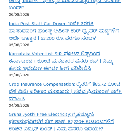
ಆಗಸ್ಟ್ 15ರೊಳಗೆ ಇ-ಕೆವೈಸಿ ಮಾಡಿಸದಿದ್ದರೆ ಗ್ಯಾಸ್ ಸಂಪರ್ಕ
ಬಂದ್!?
06/08/2026
India Post Staff Car Driver: 10ನೇ ತರಗತಿ
ಪಾಸಾದವರಿಗೆ ಪೋಸ್ಟ್ ಆಫೀಸ್ ಕಾರ್ ಡ್ರೈವರ್ ಹುದ್ದೆಗಳಿಗೆ
ಅರ್ಜಿ ಆಹ್ವಾನ | 63,200 ರೂ. ವರೆಗೂ ಸಂಬಳ
05/08/2026
Karnataka Voter List SIR: ವೋಟ್ ಲಿಸ್ಟ್‌ನಿಂದ
ಕರ್ನಾಟಕದ 1 ಕೋಟಿ ಮತದಾರರ ಹೆಸರು ಕಟ್ | ನಿಮ್ಮ
ಹೆಸರು ಇದೆಯೇ? ಈಗಲೇ ಹೀಗೆ ಪರಿಶೀಲಿಸಿ
05/08/2026
Crop Insurance Compensation: ರೈತರಿಗೆ ₹585.72 ಕೋಟಿ
ಬೆಳೆ ವಿಮೆ ಪರಿಹಾರ ಮಂಜೂರು | ಸಚಿವ ಪ್ರಿಯಾಂಕ್ ಖರ್ಗೆ
ಮಾಹಿತಿ
04/08/2026
Gruha Jyothi Free Electricity: ಗೃಹಜ್ಯೋತಿ
ಫಲಾನುಭವಿಗಳಿಗೆ ಬಿಗ್ ಶಾಕ್: 82,220+ ಕುಟುಂಬಗಳಿಗೆ
ಉಚಿತ ವಿದ್ಯುತ್ ಬಂದ್ | ನಿಮ್ಮ ಹೆಸರೂ ಇದೆಯೇ?