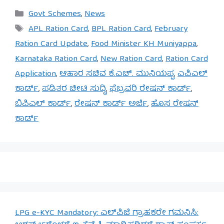
Categories
Govt Schemes
,
News
Tags
APL Ration Card
,
BPL Ration Card
,
February
Ration Card Update
,
Food Minister KH Muniyappa
,
Karnataka Ration Card
,
New Ration Card
,
Ration Card
Application
,
ಆಹಾರ ಸಚಿವ ಕೆ.ಎಚ್. ಮುನಿಯಪ್ಪ
,
ಎಪಿಎಲ್
ಕಾರ್ಡ್
,
ಪಡಿತರ ಚೀಟಿ ಸುದ್ದಿ
,
ಫೆಬ್ರವರಿ ರೇಷನ್ ಕಾರ್ಡ್
,
ಬಿಪಿಎಲ್ ಕಾರ್ಡ್
,
ರೇಷನ್ ಕಾರ್ಡ್ ಅರ್ಜಿ
,
ಹೊಸ ರೇಷನ್
ಕಾರ್ಡ್
LPG e-KYC Mandatory: ಎಲ್‌ಪಿಜಿ ಗ್ರಾಹಕರೇ ಗಮನಿಸಿ: