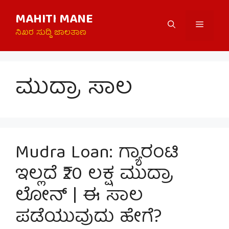
Skip
MAHITI MANE
to
Menu
content
ನಿಖರ ಸುದ್ದಿ ಜಾಲತಾಣ
ಮುದ್ರಾ ಸಾಲ
Mudra Loan: ಗ್ಯಾರಂಟಿ
ಇಲ್ಲದೆ ₹20 ಲಕ್ಷ ಮುದ್ರಾ
ಲೋನ್ | ಈ ಸಾಲ
ಪಡೆಯುವುದು ಹೇಗೆ?