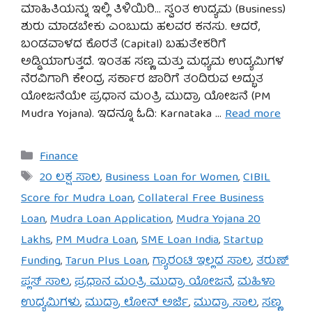
ಮಾಹಿತಿಯನ್ನು ಇಲ್ಲಿ ತಿಳಿಯಿರಿ… ಸ್ವಂತ ಉದ್ಯಮ (Business)
ಶುರು ಮಾಡಬೇಕು ಎಂಬುದು ಹಲವರ ಕನಸು. ಆದರೆ,
ಬಂಡವಾಳದ ಕೊರತೆ (Capital) ಬಹುತೇಕರಿಗೆ
ಅಡ್ಡಿಯಾಗುತ್ತದೆ. ಇಂತಹ ಸಣ್ಣ ಮತ್ತು ಮಧ್ಯಮ ಉದ್ಯಮಿಗಳ
ನೆರವಿಗಾಗಿ ಕೇಂದ್ರ ಸರ್ಕಾರ ಜಾರಿಗೆ ತಂದಿರುವ ಅದ್ಭುತ
ಯೋಜನೆಯೇ ಪ್ರಧಾನ ಮಂತ್ರಿ ಮುದ್ರಾ ಯೋಜನೆ (PM
Mudra Yojana). ಇದನ್ನೂ ಓದಿ: Karnataka …
Read more
Categories
Finance
Tags
20 ಲಕ್ಷ ಸಾಲ
,
Business Loan for Women
,
CIBIL
Score for Mudra Loan
,
Collateral Free Business
Loan
,
Mudra Loan Application
,
Mudra Yojana 20
Lakhs
,
PM Mudra Loan
,
SME Loan India
,
Startup
Funding
,
Tarun Plus Loan
,
ಗ್ಯಾರಂಟಿ ಇಲ್ಲದ ಸಾಲ
,
ತರುಣ್
ಪ್ಲಸ್ ಸಾಲ
,
ಪ್ರಧಾನ ಮಂತ್ರಿ ಮುದ್ರಾ ಯೋಜನೆ
,
ಮಹಿಳಾ
ಉದ್ಯಮಿಗಳು
,
ಮುದ್ರಾ ಲೋನ್ ಅರ್ಜಿ
,
ಮುದ್ರಾ ಸಾಲ
,
ಸಣ್ಣ