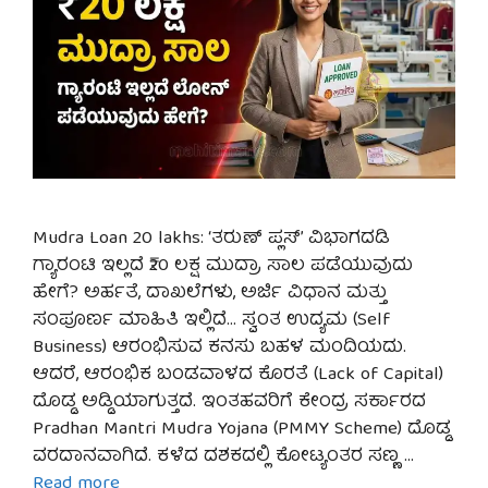
Mudra Loan 20 lakhs: ‘ತರುಣ್ ಪ್ಲಸ್’ ವಿಭಾಗದಡಿ
ಗ್ಯಾರಂಟಿ ಇಲ್ಲದೆ ₹20 ಲಕ್ಷ ಮುದ್ರಾ ಸಾಲ ಪಡೆಯುವುದು
ಹೇಗೆ? ಅರ್ಹತೆ, ದಾಖಲೆಗಳು, ಅರ್ಜಿ ವಿಧಾನ ಮತ್ತು
ಸಂಪೂರ್ಣ ಮಾಹಿತಿ ಇಲ್ಲಿದೆ… ಸ್ವಂತ ಉದ್ಯಮ (Self
Business) ಆರಂಭಿಸುವ ಕನಸು ಬಹಳ ಮಂದಿಯದು.
ಆದರೆ, ಆರಂಭಿಕ ಬಂಡವಾಳದ ಕೊರತೆ (Lack of Capital)
ದೊಡ್ಡ ಅಡ್ಡಿಯಾಗುತ್ತದೆ. ಇಂತಹವರಿಗೆ ಕೇಂದ್ರ ಸರ್ಕಾರದ
Pradhan Mantri Mudra Yojana (PMMY Scheme) ದೊಡ್ಡ
ವರದಾನವಾಗಿದೆ. ಕಳೆದ ದಶಕದಲ್ಲಿ ಕೋಟ್ಯಂತರ ಸಣ್ಣ …
Read more