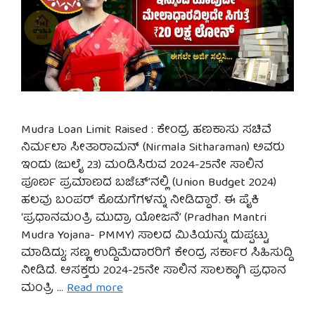
Mudra Loan Limit Raised : ಕೇಂದ್ರ ಹಣಕಾಸು ಸಚಿವೆ
ನಿರ್ಮಲಾ ಸೀತಾರಾಮನ್ (Nirmala Sitharaman) ಅವರು
ಇಂದು (ಜುಲೈ 23) ಮಂಡಿಸಿರುವ 2024-25ನೇ ಸಾಲಿನ
ಪೂರ್ಣ ಪ್ರಮಾಣದ ಬಜೆಟ್’ನಲ್ಲಿ (Union Budget 2024)
ಹಲವು ಬಂಪರ್ ಕೊಡುಗೆಗಳನ್ನು ನೀಡಿದ್ದಾರೆ. ಈ ಪೈಕಿ
‘ಪ್ರಧಾನಮಂತ್ರಿ ಮುದ್ರಾ ಯೋಜನೆ’ (Pradhan Mantri
Mudra Yojana- PMMY) ಸಾಲದ ಮಿತಿಯನ್ನು ದುಪ್ಪಟ್ಟು
ಮಾಡಿದ್ದು; ಸಣ್ಣ ಉದ್ದಿಮೆದಾರರಿಗೆ ಕೇಂದ್ರ ಸರ್ಕಾರ ಸಿಹಿಸುದ್ದಿ
ನೀಡಿದೆ. ಆಸಕ್ತರು 2024-25ನೇ ಸಾಲಿನ ಸಾಲಕ್ಕಾಗಿ ಪ್ರಧಾನ
ಮಂತ್ರಿ …
Read more