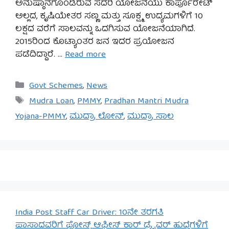
ಅನುಷ್ಠಾನಗೊಂಡಿರುವ ಸದರಿ ಯೋಜನೆಯು ಕಾರ್ಪೊರೇಟ್
ಅಲ್ಲದ, ಕೃಷಿಯೇತರ ಸಣ್ಣ ಮತ್ತು ಸೂಕ್ಷ್ಮ ಉದ್ಯಮಗಳಿಗೆ 10
ಲಕ್ಷದ ವರೆಗೆ ಸಾಲವನ್ನು ಒದಗಿಸುವ ಯೋಜನೆಯಾಗಿದೆ.
2015ರಿಂದ ಕೊಟ್ಯಾಂತರ ಜನ ಇದರ ಪ್ರಯೋಜನ
ಪಡೆದಿದ್ದಾರೆ. …
Read more
Categories
Govt Schemes
,
News
Tags
Mudra Loan
,
PMMY
,
Pradhan Mantri Mudra
Yojana-PMMY
,
ಮುದ್ರಾ ಲೋನ್
,
ಮುದ್ರಾ ಸಾಲ
India Post Staff Car Driver: 10ನೇ ತರಗತಿ
ಪಾಸಾದವರಿಗೆ ಪೋಸ್ಟ್ ಆಫೀಸ್ ಕಾರ್ ಡ್ರೈವರ್ ಹುದ್ದೆಗಳಿಗೆ