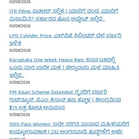
03/08/2026
ITR Filing: ಐಟಿಆರ್ ಸಲ್ಲಿಕೆ | ಯಾರಿಗೆ ದಂಡ, ಯಾರಿಗೆ
ವಿನಾಯಿತಿ? ಸರ್ಕಾರದ ಹೊಸ ಅಪ್ಡೇಟ್ ಇಲ್ಲಿದೆ…
03/08/2026
LPG Cylinder Price: ಎಲ್‌ಪಿಜಿ ಸಿಲಿಂಡರ್ ಬೆಲೆ ಭರ್ಜರಿ
ಇಳಿಕೆ
02/08/2026
Karnataka One Week Heavy Rain: ಕರ್ನಾಟಕದಲ್ಲಿ
ಒಂದು ವಾರ ಭಾರೀ ಮಳೆ | ಜಿಲ್ಲಾವಾರು ಮಳೆ ಮಾಹಿತಿ
ಇಲ್ಲಿದೆ…
01/08/2026
PM Kisan Scheme Extended: ರೈತರಿಗೆ ಭರ್ಜರಿ
ಗುಡ್‌ನ್ಯೂಸ್: ಪಿಎಂ-ಕಿಸಾನ್ ಹಣ ಹೆಚ್ಚಳ | ಕೇಂದ್ರದಿಂದ
₹3.15 ಲಕ್ಷ ಕೋಟಿ ಅನುದಾನ
01/08/2026
10th Pass Women: 10ನೇ ತರಗತಿ ಪಾಸಾದ ಮಹಿಳೆಯರಿಗೆ
ಉದ್ಯೋಗಾವಕಾಶ | 232 ಅಂಗನವಾಡಿ ಹುದ್ದೆಗಳಿಗೆ ಅರ್ಜಿ