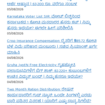
ಅರ್ಜಿ ಆಹ್ವಾನ | 63,200 ರೂ. ವರೆಗೂ ಸಂಬಳ
05/08/2026
Karnataka Voter List SIR: ವೋಟ್ ಲಿಸ್ಟ್‌ನಿಂದ
ಕರ್ನಾಟಕದ 1 ಕೋಟಿ ಮತದಾರರ ಹೆಸರು ಕಟ್ | ನಿಮ್ಮ
ಹೆಸರು ಇದೆಯೇ? ಈಗಲೇ ಹೀಗೆ ಪರಿಶೀಲಿಸಿ
05/08/2026
Crop Insurance Compensation: ರೈತರಿಗೆ ₹585.72 ಕೋಟಿ
ಬೆಳೆ ವಿಮೆ ಪರಿಹಾರ ಮಂಜೂರು | ಸಚಿವ ಪ್ರಿಯಾಂಕ್ ಖರ್ಗೆ
ಮಾಹಿತಿ
04/08/2026
Gruha Jyothi Free Electricity: ಗೃಹಜ್ಯೋತಿ
ಫಲಾನುಭವಿಗಳಿಗೆ ಬಿಗ್ ಶಾಕ್: 82,220+ ಕುಟುಂಬಗಳಿಗೆ
ಉಚಿತ ವಿದ್ಯುತ್ ಬಂದ್ | ನಿಮ್ಮ ಹೆಸರೂ ಇದೆಯೇ?
04/08/2026
Two Month Ration Distribution: ರೇಷನ್
ಕಾರ್ಡುದಾರರಿಗೆ ಗುಡ್ ನ್ಯೂಸ್: ಒಂದೇ ತಿಂಗಳಲ್ಲಿ ಎರಡು
ಬಾರಿ ಪಡಿತರ ವಿತರಣೆ | ಯಾರಿಗೆ ಎಷ್ಟು ಧಾನ್ಯ ಸಿಗಲಿದೆ?