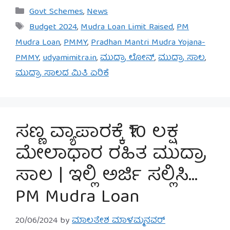
Categories
Govt Schemes
,
News
Tags
Budget 2024
,
Mudra Loan Limit Raised
,
PM
Mudra Loan
,
PMMY
,
Pradhan Mantri Mudra Yojana-
PMMY
,
udyamimitra.in
,
ಮುದ್ರಾ ಲೋನ್
,
ಮುದ್ರಾ ಸಾಲ
,
ಮುದ್ರಾ ಸಾಲದ ಮಿತಿ ಏರಿಕೆ
ಸಣ್ಣ ವ್ಯಾಪಾರಕ್ಕೆ ₹10 ಲಕ್ಷ
ಮೇಲಾಧಾರ ರಹಿತ ಮುದ್ರಾ
ಸಾಲ | ಇಲ್ಲಿ ಅರ್ಜಿ ಸಲ್ಲಿಸಿ…
PM Mudra Loan
20/06/2024
by
ಮಾಲತೇಶ ಮಾಳಮ್ಮನವರ್