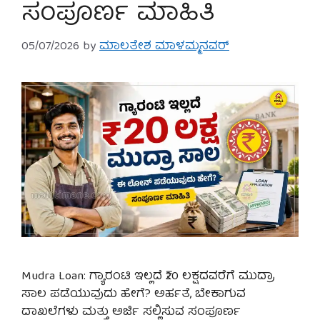
ಸಂಪೂರ್ಣ ಮಾಹಿತಿ
05/07/2026
by
ಮಾಲತೇಶ ಮಾಳಮ್ಮನವರ್
Mudra Loan: ಗ್ಯಾರಂಟಿ ಇಲ್ಲದೆ ₹20 ಲಕ್ಷದವರೆಗೆ ಮುದ್ರಾ
ಸಾಲ ಪಡೆಯುವುದು ಹೇಗೆ? ಅರ್ಹತೆ, ಬೇಕಾಗುವ
ದಾಖಲೆಗಳು ಮತ್ತು ಅರ್ಜಿ ಸಲ್ಲಿಸುವ ಸಂಪೂರ್ಣ