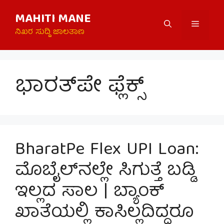
Skip
MAHITI MANE
to
Menu
content
ನಿಖರ ಸುದ್ದಿ ಜಾಲತಾಣ
ಭಾರತ್‌ಪೇ ಫ್ಲೆಕ್ಸ್
BharatPe Flex UPI Loan:
ಮೊಬೈಲ್‌ನಲ್ಲೇ ಸಿಗುತ್ತೆ ಬಡ್ಡಿ
ಇಲ್ಲದ ಸಾಲ | ಬ್ಯಾಂಕ್
ಖಾತೆಯಲ್ಲಿ ಕಾಸಿಲ್ಲದಿದ್ದರೂ