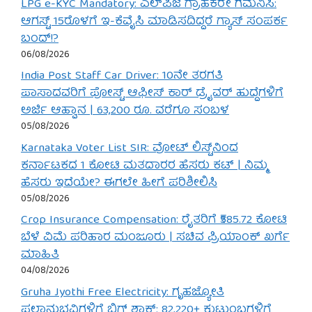
LPG e-KYC Mandatory: ಎಲ್‌ಪಿಜಿ ಗ್ರಾಹಕರೇ ಗಮನಿಸಿ:
ಆಗಸ್ಟ್ 15ರೊಳಗೆ ಇ-ಕೆವೈಸಿ ಮಾಡಿಸದಿದ್ದರೆ ಗ್ಯಾಸ್ ಸಂಪರ್ಕ
ಬಂದ್!?
06/08/2026
India Post Staff Car Driver: 10ನೇ ತರಗತಿ
ಪಾಸಾದವರಿಗೆ ಪೋಸ್ಟ್ ಆಫೀಸ್ ಕಾರ್ ಡ್ರೈವರ್ ಹುದ್ದೆಗಳಿಗೆ
ಅರ್ಜಿ ಆಹ್ವಾನ | 63,200 ರೂ. ವರೆಗೂ ಸಂಬಳ
05/08/2026
Karnataka Voter List SIR: ವೋಟ್ ಲಿಸ್ಟ್‌ನಿಂದ
ಕರ್ನಾಟಕದ 1 ಕೋಟಿ ಮತದಾರರ ಹೆಸರು ಕಟ್ | ನಿಮ್ಮ
ಹೆಸರು ಇದೆಯೇ? ಈಗಲೇ ಹೀಗೆ ಪರಿಶೀಲಿಸಿ
05/08/2026
Crop Insurance Compensation: ರೈತರಿಗೆ ₹585.72 ಕೋಟಿ
ಬೆಳೆ ವಿಮೆ ಪರಿಹಾರ ಮಂಜೂರು | ಸಚಿವ ಪ್ರಿಯಾಂಕ್ ಖರ್ಗೆ
ಮಾಹಿತಿ
04/08/2026
Gruha Jyothi Free Electricity: ಗೃಹಜ್ಯೋತಿ
ಫಲಾನುಭವಿಗಳಿಗೆ ಬಿಗ್ ಶಾಕ್: 82,220+ ಕುಟುಂಬಗಳಿಗೆ