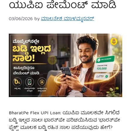
ಯುಪಿಐ ಪೇಮೆಂಟ್ ಮಾಡಿ
03/06/2026
by
ಮಾಲತೇಶ ಮಾಳಮ್ಮನವರ್
BharatPe Flex UPI Loan: ಯುಪಿಐ ಮೂಲಕವೇ ಸಿಗಲಿದೆ
ಬಡ್ಡಿ ಇಲ್ಲದ ಸಾಲ! ಭಾರತ್‌ಪೇ ಪರಿಚಯಿಸಿರುವ ‘ಭಾರತ್‌ಪೇ
ಫ್ಲೆಕ್ಸ್’ ಮೂಲಕ ಬಡ್ಡಿ ರಹಿತ ಸಾಲ ಪಡೆಯುವುದು ಹೇಗೆ?