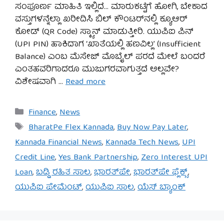
ಸಂಪೂರ್ಣ ಮಾಹಿತಿ ಇಲ್ಲಿದೆ… ಮಾರುಕಟ್ಟೆಗೆ ಹೋಗಿ, ಬೇಕಾದ
ವಸ್ತುಗಳನ್ನೆಲ್ಲಾ ಖರೀದಿಸಿ ಬಿಲ್ ಕೌಂಟರ್‌ನಲ್ಲಿ ಕ್ಯೂಆರ್
ಕೋಡ್ (QR Code) ಸ್ಕ್ಯಾನ್ ಮಾಡುತ್ತೀರಿ. ಯುಪಿಐ ಪಿನ್
(UPI PIN) ಹಾಕಿದಾಗ ‘ಖಾತೆಯಲ್ಲಿ ಹಣವಿಲ್ಲ’ (Insufficient
Balance) ಎಂಬ ಮೆಸೇಜ್ ಮೊಬೈಲ್ ಪರದೆ ಮೇಲೆ ಬಂದರೆ
ಎಂತಹವರಿಗಾದರೂ ಮುಜುಗರವಾಗುತ್ತದೆ ಅಲ್ಲವೇ?
ವಿಶೇಷವಾಗಿ …
Read more
Categories
Finance
,
News
Tags
BharatPe Flex Kannada
,
Buy Now Pay Later
,
Kannada Financial News
,
Kannada Tech News
,
UPI
Credit Line
,
Yes Bank Partnership
,
Zero Interest UPI
Loan
,
ಬಡ್ಡಿ ರಹಿತ ಸಾಲ
,
ಭಾರತ್‌ಪೇ
,
ಭಾರತ್‌ಪೇ ಫ್ಲೆಕ್ಸ್
,
ಯುಪಿಐ ಪೇಮೆಂಟ್
,
ಯುಪಿಐ ಸಾಲ
,
ಯೆಸ್ ಬ್ಯಾಂಕ್