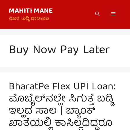
Skip
MAHITI MANE
to
Menu
content
ನಿಖರ ಸುದ್ದಿ ಜಾಲತಾಣ
Buy Now Pay Later
BharatPe Flex UPI Loan:
ಮೊಬೈಲ್‌ನಲ್ಲೇ ಸಿಗುತ್ತೆ ಬಡ್ಡಿ
ಇಲ್ಲದ ಸಾಲ | ಬ್ಯಾಂಕ್
ಖಾತೆಯಲ್ಲಿ ಕಾಸಿಲ್ಲದಿದ್ದರೂ