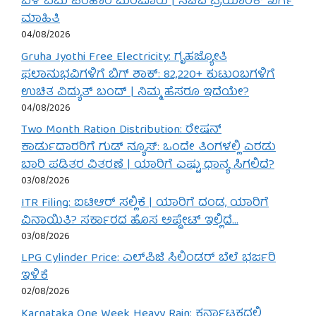
ಬೆಳೆ ವಿಮೆ ಪರಿಹಾರ ಮಂಜೂರು | ಸಚಿವ ಪ್ರಿಯಾಂಕ್ ಖರ್ಗೆ
ಮಾಹಿತಿ
04/08/2026
Gruha Jyothi Free Electricity: ಗೃಹಜ್ಯೋತಿ
ಫಲಾನುಭವಿಗಳಿಗೆ ಬಿಗ್ ಶಾಕ್: 82,220+ ಕುಟುಂಬಗಳಿಗೆ
ಉಚಿತ ವಿದ್ಯುತ್ ಬಂದ್ | ನಿಮ್ಮ ಹೆಸರೂ ಇದೆಯೇ?
04/08/2026
Two Month Ration Distribution: ರೇಷನ್
ಕಾರ್ಡುದಾರರಿಗೆ ಗುಡ್ ನ್ಯೂಸ್: ಒಂದೇ ತಿಂಗಳಲ್ಲಿ ಎರಡು
ಬಾರಿ ಪಡಿತರ ವಿತರಣೆ | ಯಾರಿಗೆ ಎಷ್ಟು ಧಾನ್ಯ ಸಿಗಲಿದೆ?
03/08/2026
ITR Filing: ಐಟಿಆರ್ ಸಲ್ಲಿಕೆ | ಯಾರಿಗೆ ದಂಡ, ಯಾರಿಗೆ
ವಿನಾಯಿತಿ? ಸರ್ಕಾರದ ಹೊಸ ಅಪ್ಡೇಟ್ ಇಲ್ಲಿದೆ…
03/08/2026
LPG Cylinder Price: ಎಲ್‌ಪಿಜಿ ಸಿಲಿಂಡರ್ ಬೆಲೆ ಭರ್ಜರಿ
ಇಳಿಕೆ
02/08/2026
Karnataka One Week Heavy Rain: ಕರ್ನಾಟಕದಲ್ಲಿ