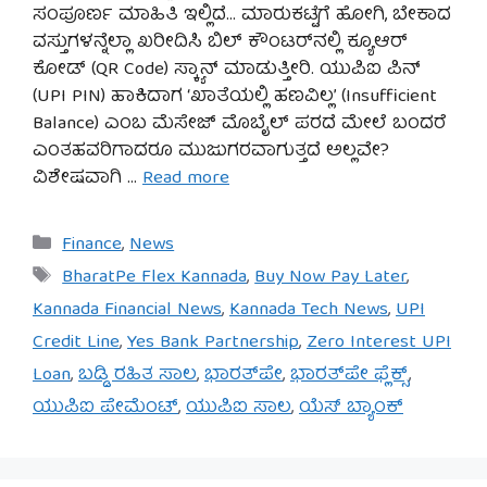
ಸಂಪೂರ್ಣ ಮಾಹಿತಿ ಇಲ್ಲಿದೆ… ಮಾರುಕಟ್ಟೆಗೆ ಹೋಗಿ, ಬೇಕಾದ
ವಸ್ತುಗಳನ್ನೆಲ್ಲಾ ಖರೀದಿಸಿ ಬಿಲ್ ಕೌಂಟರ್‌ನಲ್ಲಿ ಕ್ಯೂಆರ್
ಕೋಡ್ (QR Code) ಸ್ಕ್ಯಾನ್ ಮಾಡುತ್ತೀರಿ. ಯುಪಿಐ ಪಿನ್
(UPI PIN) ಹಾಕಿದಾಗ ‘ಖಾತೆಯಲ್ಲಿ ಹಣವಿಲ್ಲ’ (Insufficient
Balance) ಎಂಬ ಮೆಸೇಜ್ ಮೊಬೈಲ್ ಪರದೆ ಮೇಲೆ ಬಂದರೆ
ಎಂತಹವರಿಗಾದರೂ ಮುಜುಗರವಾಗುತ್ತದೆ ಅಲ್ಲವೇ?
ವಿಶೇಷವಾಗಿ …
Read more
Categories
Finance
,
News
Tags
BharatPe Flex Kannada
,
Buy Now Pay Later
,
Kannada Financial News
,
Kannada Tech News
,
UPI
Credit Line
,
Yes Bank Partnership
,
Zero Interest UPI
Loan
,
ಬಡ್ಡಿ ರಹಿತ ಸಾಲ
,
ಭಾರತ್‌ಪೇ
,
ಭಾರತ್‌ಪೇ ಫ್ಲೆಕ್ಸ್
,
ಯುಪಿಐ ಪೇಮೆಂಟ್
,
ಯುಪಿಐ ಸಾಲ
,
ಯೆಸ್ ಬ್ಯಾಂಕ್