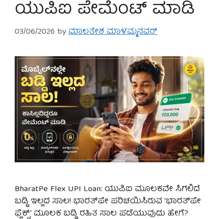
ಯುಪಿಐ ಪೇಮೆಂಟ್ ಮಾಡಿ
03/06/2026
by
ಮಾಲತೇಶ ಮಾಳಮ್ಮನವರ್
BharatPe Flex UPI Loan: ಯುಪಿಐ ಮೂಲಕವೇ ಸಿಗಲಿದೆ
ಬಡ್ಡಿ ಇಲ್ಲದ ಸಾಲ! ಭಾರತ್‌ಪೇ ಪರಿಚಯಿಸಿರುವ ‘ಭಾರತ್‌ಪೇ
ಫ್ಲೆಕ್ಸ್’ ಮೂಲಕ ಬಡ್ಡಿ ರಹಿತ ಸಾಲ ಪಡೆಯುವುದು ಹೇಗೆ?