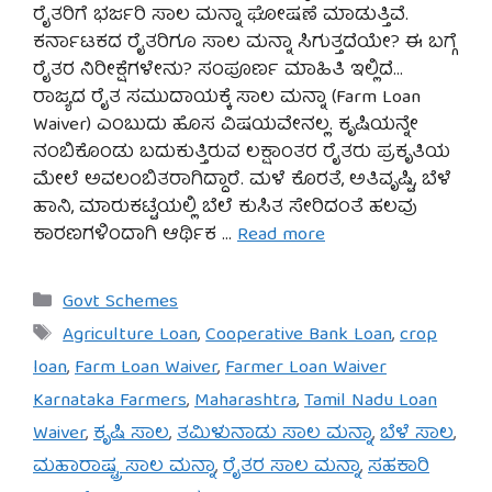
ರೈತರಿಗೆ ಭರ್ಜರಿ ಸಾಲ ಮನ್ನಾ ಘೋಷಣೆ ಮಾಡುತ್ತಿವೆ.
ಕರ್ನಾಟಕದ ರೈತರಿಗೂ ಸಾಲ ಮನ್ನಾ ಸಿಗುತ್ತದೆಯೇ? ಈ ಬಗ್ಗೆ
ರೈತರ ನಿರೀಕ್ಷೆಗಳೇನು? ಸಂಪೂರ್ಣ ಮಾಹಿತಿ ಇಲ್ಲಿದೆ…
ರಾಜ್ಯದ ರೈತ ಸಮುದಾಯಕ್ಕೆ ಸಾಲ ಮನ್ನಾ (Farm Loan
Waiver) ಎಂಬುದು ಹೊಸ ವಿಷಯವೇನಲ್ಲ. ಕೃಷಿಯನ್ನೇ
ನಂಬಿಕೊಂಡು ಬದುಕುತ್ತಿರುವ ಲಕ್ಷಾಂತರ ರೈತರು ಪ್ರಕೃತಿಯ
ಮೇಲೆ ಅವಲಂಬಿತರಾಗಿದ್ದಾರೆ. ಮಳೆ ಕೊರತೆ, ಅತಿವೃಷ್ಟಿ, ಬೆಳೆ
ಹಾನಿ, ಮಾರುಕಟ್ಟೆಯಲ್ಲಿ ಬೆಲೆ ಕುಸಿತ ಸೇರಿದಂತೆ ಹಲವು
ಕಾರಣಗಳಿಂದಾಗಿ ಆರ್ಥಿಕ …
Read more
Categories
Govt Schemes
Tags
Agriculture Loan
,
Cooperative Bank Loan
,
crop
loan
,
Farm Loan Waiver
,
Farmer Loan Waiver
Karnataka Farmers
,
Maharashtra
,
Tamil Nadu Loan
Waiver
,
ಕೃಷಿ ಸಾಲ
,
ತಮಿಳುನಾಡು ಸಾಲ ಮನ್ನಾ
,
ಬೆಳೆ ಸಾಲ
,
ಮಹಾರಾಷ್ಟ್ರ ಸಾಲ ಮನ್ನಾ
,
ರೈತರ ಸಾಲ ಮನ್ನಾ
,
ಸಹಕಾರಿ