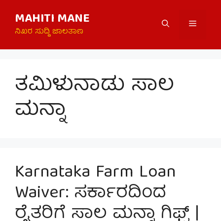
Skip
MAHITI MANE
to
Menu
content
ನಿಖರ ಸುದ್ದಿ ಜಾಲತಾಣ
ತಮಿಳುನಾಡು ಸಾಲ
ಮನ್ನಾ
Karnataka Farm Loan
Waiver: ಸರ್ಕಾರದಿಂದ
ರೈತರಿಗೆ ಸಾಲ ಮನ್ನಾ ಗಿಫ್ಟ್ |