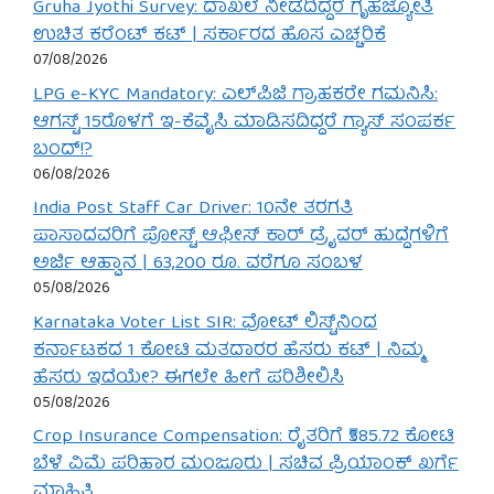
Gruha Jyothi Survey: ದಾಖಲೆ ನೀಡದಿದ್ದರೆ ಗೃಹಜ್ಯೋತಿ
ಉಚಿತ ಕರೆಂಟ್ ಕಟ್ | ಸರ್ಕಾರದ ಹೊಸ ಎಚ್ಚರಿಕೆ
07/08/2026
LPG e-KYC Mandatory: ಎಲ್‌ಪಿಜಿ ಗ್ರಾಹಕರೇ ಗಮನಿಸಿ:
ಆಗಸ್ಟ್ 15ರೊಳಗೆ ಇ-ಕೆವೈಸಿ ಮಾಡಿಸದಿದ್ದರೆ ಗ್ಯಾಸ್ ಸಂಪರ್ಕ
ಬಂದ್!?
06/08/2026
India Post Staff Car Driver: 10ನೇ ತರಗತಿ
ಪಾಸಾದವರಿಗೆ ಪೋಸ್ಟ್ ಆಫೀಸ್ ಕಾರ್ ಡ್ರೈವರ್ ಹುದ್ದೆಗಳಿಗೆ
ಅರ್ಜಿ ಆಹ್ವಾನ | 63,200 ರೂ. ವರೆಗೂ ಸಂಬಳ
05/08/2026
Karnataka Voter List SIR: ವೋಟ್ ಲಿಸ್ಟ್‌ನಿಂದ
ಕರ್ನಾಟಕದ 1 ಕೋಟಿ ಮತದಾರರ ಹೆಸರು ಕಟ್ | ನಿಮ್ಮ
ಹೆಸರು ಇದೆಯೇ? ಈಗಲೇ ಹೀಗೆ ಪರಿಶೀಲಿಸಿ
05/08/2026
Crop Insurance Compensation: ರೈತರಿಗೆ ₹585.72 ಕೋಟಿ
ಬೆಳೆ ವಿಮೆ ಪರಿಹಾರ ಮಂಜೂರು | ಸಚಿವ ಪ್ರಿಯಾಂಕ್ ಖರ್ಗೆ
ಮಾಹಿತಿ