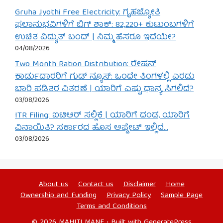
Gruha Jyothi Free Electricity: ಗೃಹಜ್ಯೋತಿ
ಫಲಾನುಭವಿಗಳಿಗೆ ಬಿಗ್ ಶಾಕ್: 82,220+ ಕುಟುಂಬಗಳಿಗೆ
ಉಚಿತ ವಿದ್ಯುತ್ ಬಂದ್ | ನಿಮ್ಮ ಹೆಸರೂ ಇದೆಯೇ?
04/08/2026
Two Month Ration Distribution: ರೇಷನ್
ಕಾರ್ಡುದಾರರಿಗೆ ಗುಡ್ ನ್ಯೂಸ್: ಒಂದೇ ತಿಂಗಳಲ್ಲಿ ಎರಡು
ಬಾರಿ ಪಡಿತರ ವಿತರಣೆ | ಯಾರಿಗೆ ಎಷ್ಟು ಧಾನ್ಯ ಸಿಗಲಿದೆ?
03/08/2026
ITR Filing: ಐಟಿಆರ್ ಸಲ್ಲಿಕೆ | ಯಾರಿಗೆ ದಂಡ, ಯಾರಿಗೆ
ವಿನಾಯಿತಿ? ಸರ್ಕಾರದ ಹೊಸ ಅಪ್ಡೇಟ್ ಇಲ್ಲಿದೆ…
03/08/2026
About us
Contact us
Disclaimer
Home
Ownership and Funding
Privacy Policy
Sample Page
Terms and Conditions
© 2026 MAHITI MANE
• Built with
GeneratePress