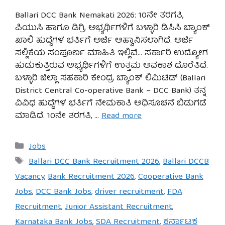
Ballari DCC Bank Nemakati 2026: 10ನೇ ತರಗತಿ,
ಪಿಯುಸಿ ಹಾಗೂ ಡಿಗ್ರಿ ಅಭ್ಯರ್ಥಿಗಳಿಗೆ ಬಳ್ಳಾರಿ ಡಿಸಿಸಿ ಬ್ಯಾಂಕ್
ಖಾಲಿ ಹುದ್ದೆಗಳ ಭರ್ತಿಗೆ ಅರ್ಜಿ ಆಹ್ವಾನಿಸಲಾಗಿದೆ. ಅರ್ಜಿ
ಸಲ್ಲಿಕೆಯ ಸಂಪೂರ್ಣ ಮಾಹಿತಿ ಇಲ್ಲಿವೆ… ಸರ್ಕಾರಿ ಉದ್ಯೋಗ
ಹುಡುಕುತ್ತಿರುವ ಅಭ್ಯರ್ಥಿಗಳಿಗೆ ಉತ್ತಮ ಅವಕಾಶ ದೊರೆತಿದೆ.
ಬಳ್ಳಾರಿ ಜಿಲ್ಲಾ ಸಹಕಾರಿ ಕೇಂದ್ರ ಬ್ಯಾಂಕ್ ಲಿಮಿಟೆಡ್ (Ballari
District Central Co-operative Bank – DCC Bank) ತನ್ನ
ವಿವಿಧ ಹುದ್ದೆಗಳ ಭರ್ತಿಗೆ ನೇಮಕಾತಿ ಅಧಿಸೂಚನೆ ಬಿಡುಗಡೆ
ಮಾಡಿದೆ. 10ನೇ ತರಗತಿ, …
Read more
Categories
Jobs
Tags
Ballari DCC Bank Recruitment 2026
,
Ballari DCCB
Vacancy
,
Bank Recruitment 2026
,
Cooperative Bank
Jobs
,
DCC Bank Jobs
,
driver recruitment
,
FDA
Recruitment
,
Junior Assistant Recruitment
,
Karnataka Bank Jobs
,
SDA Recruitment
,
ಕರ್ನಾಟಕ