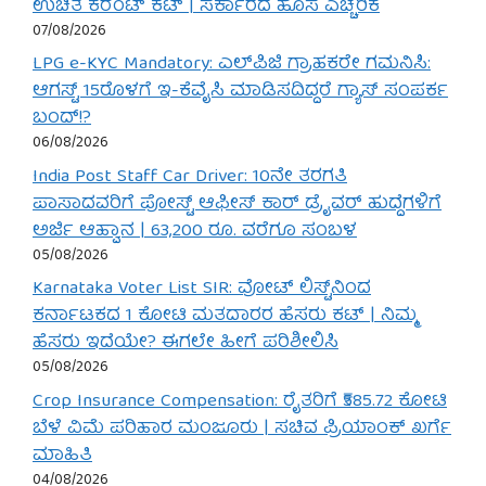
ಉಚಿತ ಕರೆಂಟ್ ಕಟ್ | ಸರ್ಕಾರದ ಹೊಸ ಎಚ್ಚರಿಕೆ
07/08/2026
LPG e-KYC Mandatory: ಎಲ್‌ಪಿಜಿ ಗ್ರಾಹಕರೇ ಗಮನಿಸಿ:
ಆಗಸ್ಟ್ 15ರೊಳಗೆ ಇ-ಕೆವೈಸಿ ಮಾಡಿಸದಿದ್ದರೆ ಗ್ಯಾಸ್ ಸಂಪರ್ಕ
ಬಂದ್!?
06/08/2026
India Post Staff Car Driver: 10ನೇ ತರಗತಿ
ಪಾಸಾದವರಿಗೆ ಪೋಸ್ಟ್ ಆಫೀಸ್ ಕಾರ್ ಡ್ರೈವರ್ ಹುದ್ದೆಗಳಿಗೆ
ಅರ್ಜಿ ಆಹ್ವಾನ | 63,200 ರೂ. ವರೆಗೂ ಸಂಬಳ
05/08/2026
Karnataka Voter List SIR: ವೋಟ್ ಲಿಸ್ಟ್‌ನಿಂದ
ಕರ್ನಾಟಕದ 1 ಕೋಟಿ ಮತದಾರರ ಹೆಸರು ಕಟ್ | ನಿಮ್ಮ
ಹೆಸರು ಇದೆಯೇ? ಈಗಲೇ ಹೀಗೆ ಪರಿಶೀಲಿಸಿ
05/08/2026
Crop Insurance Compensation: ರೈತರಿಗೆ ₹585.72 ಕೋಟಿ
ಬೆಳೆ ವಿಮೆ ಪರಿಹಾರ ಮಂಜೂರು | ಸಚಿವ ಪ್ರಿಯಾಂಕ್ ಖರ್ಗೆ
ಮಾಹಿತಿ
04/08/2026