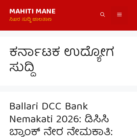
Skip
MAHITI MANE
to
Menu
content
ನಿಖರ ಸುದ್ದಿ ಜಾಲತಾಣ
ಕರ್ನಾಟಕ ಉದ್ಯೋಗ
ಸುದ್ದಿ
Ballari DCC Bank
Nemakati 2026: ಡಿಸಿಸಿ
ಬ್ಯಾಂಕ್ ನೇರ ನೇಮಕಾತಿ: