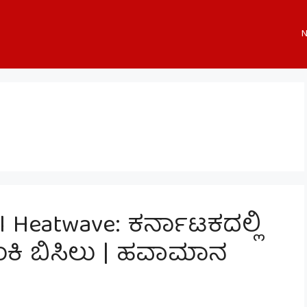
N
l Heatwave: ಕರ್ನಾಟಕದಲ್ಲಿ
ಬೆಂಕಿ ಬಿಸಿಲು | ಹವಾಮಾನ