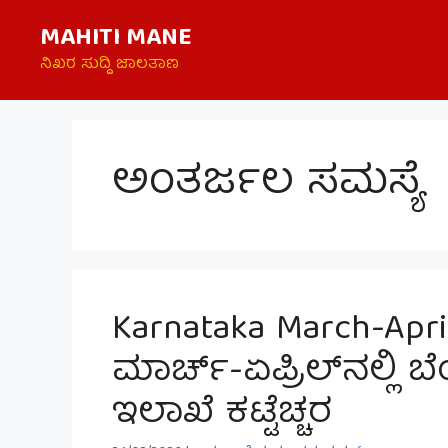
Skip
MAHITI MANE
to
content
ನಿಖರ ಸುದ್ದಿ ಜಾಲತಾಣ
ಅಂತರ್ಜಲ ಸಮಸ್ಯೆ
Karnataka March-Apri
ಮಾರ್ಚ್-ಏಪ್ರಿಲ್‌ನಲ್ಲಿ 
ಇಲಾಖೆ ಕಟ್ಟೆಚ್ಚರ