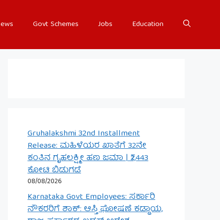
ews
Govt Schemes
Jobs
Education
Gruhalakshmi 32nd Installment
Release: ಮಹಿಳೆಯರ ಖಾತೆಗೆ 32ನೇ
ಕಂತಿನ ಗೃಹಲಕ್ಷ್ಮೀ ಹಣ ಜಮಾ | ₹2,443
ಕೋಟಿ ಬಿಡುಗಡೆ
08/08/2026
Karnataka Govt Employees: ಸರ್ಕಾರಿ
ನೌಕರರಿಗೆ ಶಾಕ್: ಆಸ್ತಿ ಘೋಷಣೆ ಕಡ್ಡಾಯ,