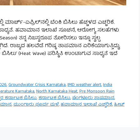
ಮಾರ್ಚ್-ಏಪ್ರಿಲ್‌ನಲ್ಲಿ ಬೆಂಕಿ ಬಿಸಿಲು ಹೆಚ್ಚಳದ ಎಚ್ಚರಿಕೆ.
ವ ಸಾಧ್ಯತೆ. ಹವಾಮಾನ ಇಲಾಖೆ ಸೂಚನೆ, ಆರೋಗ್ಯ ಸಲಹೆಗಳು
Season) ತನ್ನ ನಿಜಸ್ವರೂಪ ತೋರಿಸಲು ಇನ್ನೂ ಸ್ವಲ್ಪ
ದೆ. ರಾಜ್ಯದ ಹಲವೆಡೆ ಗರಿಷ್ಠ ತಾಪಮಾನ ಏರಿಕೆಯಾಗುತ್ತಿದ್ದು,
ಬಿಸಿಲು’ (Heat Wave) ಪರಿಸ್ಥಿತಿ ಉಂಟಾಗುವ ಸಾಧ್ಯತೆ ಇದೆ
026
,
Groundwater Crisis Karnataka
,
IMD weather alert
,
India
erature Karnataka
,
North Karnataka Heat
,
Pre Monsoon Rain
ತರ ಕರ್ನಾಟಕ ಬಿಸಿಲು
,
ಕರ್ನಾಟಕ ಬಿಸಿಲು
,
ಬೆಂಗಳೂರು ತಾಪಮಾನ
,
ಾಪಮಾನ
,
ಮುಂಗಾರು ಪೂರ್ವ ಮಳೆ
,
ಹವಾಮಾನ ಇಲಾಖೆ ಎಚ್ಚರಿಕೆ
,
ಹೀಟ್