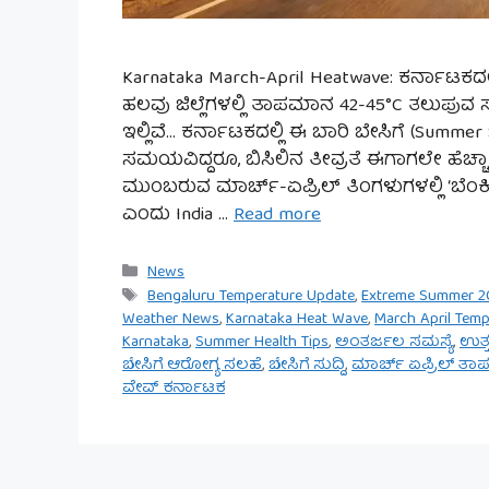
Karnataka March-April Heatwave: ಕರ್ನಾಟಕದಲ್ಲಿ 
ಹಲವು ಜಿಲ್ಲೆಗಳಲ್ಲಿ ತಾಪಮಾನ 42-45°C ತಲುಪು
ಇಲ್ಲಿವೆ… ಕರ್ನಾಟಕದಲ್ಲಿ ಈ ಬಾರಿ ಬೇಸಿಗೆ (Summer 
ಸಮಯವಿದ್ದರೂ, ಬಿಸಿಲಿನ ತೀವ್ರತೆ ಈಗಾಗಲೇ ಹೆಚ್ಚಾಗಿ
ಮುಂಬರುವ ಮಾರ್ಚ್-ಏಪ್ರಿಲ್ ತಿಂಗಳುಗಳಲ್ಲಿ ‘ಬೆಂಕಿ 
ಎಂದು India …
Read more
Categories
News
Tags
Bengaluru Temperature Update
,
Extreme Summer 2
Weather News
,
Karnataka Heat Wave
,
March April Temp
Karnataka
,
Summer Health Tips
,
ಅಂತರ್ಜಲ ಸಮಸ್ಯೆ
,
ಉತ್
ಬೇಸಿಗೆ ಆರೋಗ್ಯ ಸಲಹೆ
,
ಬೇಸಿಗೆ ಸುದ್ದಿ
,
ಮಾರ್ಚ್ ಏಪ್ರಿಲ್ ತ
ವೇವ್ ಕರ್ನಾಟಕ