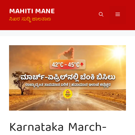
Skip
MAHITI MANE
to
Menu
content
ನಿಖರ ಸುದ್ದಿ ಜಾಲತಾಣ
Karnataka March-