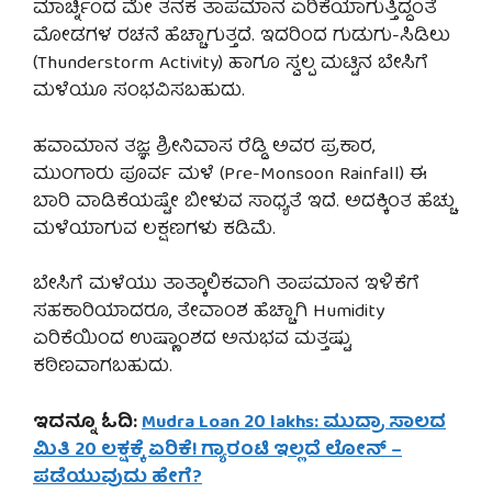
ಮಾರ್ಚ್ನಿಂದ ಮೇ ತನಕ ತಾಪಮಾನ ಏರಿಕೆಯಾಗುತ್ತಿದ್ದಂತೆ
ಮೋಡಗಳ ರಚನೆ ಹೆಚ್ಚಾಗುತ್ತದೆ. ಇದರಿಂದ ಗುಡುಗು-ಸಿಡಿಲು
(Thunderstorm Activity) ಹಾಗೂ ಸ್ವಲ್ಪ ಮಟ್ಟಿನ ಬೇಸಿಗೆ
ಮಳೆಯೂ ಸಂಭವಿಸಬಹುದು.
ಹವಾಮಾನ ತಜ್ಞ ಶ್ರೀನಿವಾಸ ರೆಡ್ಡಿ ಅವರ ಪ್ರಕಾರ,
ಮುಂಗಾರು ಪೂರ್ವ ಮಳೆ (Pre-Monsoon Rainfall) ಈ
ಬಾರಿ ವಾಡಿಕೆಯಷ್ಟೇ ಬೀಳುವ ಸಾಧ್ಯತೆ ಇದೆ. ಅದಕ್ಕಿಂತ ಹೆಚ್ಚು
ಮಳೆಯಾಗುವ ಲಕ್ಷಣಗಳು ಕಡಿಮೆ.
ಬೇಸಿಗೆ ಮಳೆಯು ತಾತ್ಕಾಲಿಕವಾಗಿ ತಾಪಮಾನ ಇಳಿಕೆಗೆ
ಸಹಕಾರಿಯಾದರೂ, ತೇವಾಂಶ ಹೆಚ್ಚಾಗಿ Humidity
ಏರಿಕೆಯಿಂದ ಉಷ್ಣಾಂಶದ ಅನುಭವ ಮತ್ತಷ್ಟು
ಕಠಿಣವಾಗಬಹುದು.
ಇದನ್ನೂ ಓದಿ:
Mudra Loan 20 lakhs: ಮುದ್ರಾ ಸಾಲದ
ಮಿತಿ 20 ಲಕ್ಷಕ್ಕೆ ಏರಿಕೆ! ಗ್ಯಾರಂಟಿ ಇಲ್ಲದೆ ಲೋನ್ –
ಪಡೆಯುವುದು ಹೇಗೆ?