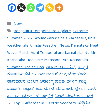
Categories
News
Tags
Bengaluru Temperature Update
,
Extreme
Summer 2026
,
Groundwater Crisis Karnataka
,
IMD
weather alert
,
India Weather News
,
Karnataka Heat
Wave
,
March April Temperature Karnataka
,
North
Karnataka Heat
,
Pre Monsoon Rain Karnataka
,
Summer Health Tips
,
ಅಂತರ್ಜಲ ಸಮಸ್ಯೆ
,
ಉತ್ತರ
ಕರ್ನಾಟಕ ಬಿಸಿಲು
,
ಕರ್ನಾಟಕ ಬಿಸಿಲು
,
ಬೆಂಗಳೂರು
ತಾಪಮಾನ
,
ಬೇಸಿಗೆ ಆರೋಗ್ಯ ಸಲಹೆ
,
ಬೇಸಿಗೆ ಸುದ್ದಿ
,
ಮಾರ್ಚ್ ಏಪ್ರಿಲ್ ತಾಪಮಾನ
,
ಮುಂಗಾರು ಪೂರ್ವ ಮಳೆ
,
ಹವಾಮಾನ ಇಲಾಖೆ ಎಚ್ಚರಿಕೆ
,
ಹೀಟ್ ವೇವ್ ಕರ್ನಾಟಕ
Top 5 Affordable Electric Scooters: ಹಳ್ಳಿಗೂ