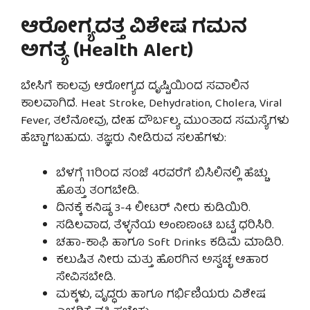
ಆರೋಗ್ಯದತ್ತ ವಿಶೇಷ ಗಮನ
ಅಗತ್ಯ (Health Alert)
ಬೇಸಿಗೆ ಕಾಲವು ಆರೋಗ್ಯದ ದೃಷ್ಟಿಯಿಂದ ಸವಾಲಿನ
ಕಾಲವಾಗಿದೆ. Heat Stroke, Dehydration, Cholera, Viral
Fever, ತಲೆನೋವು, ದೇಹ ದೌರ್ಬಲ್ಯ ಮುಂತಾದ ಸಮಸ್ಯೆಗಳು
ಹೆಚ್ಚಾಗಬಹುದು. ತಜ್ಞರು ನೀಡಿರುವ ಸಲಹೆಗಳು:
ಬೆಳಗ್ಗೆ 11ರಿಂದ ಸಂಜೆ 4ರವರೆಗೆ ಬಿಸಿಲಿನಲ್ಲಿ ಹೆಚ್ಚು
ಹೊತ್ತು ತಂಗಬೇಡಿ.
ದಿನಕ್ಕೆ ಕನಿಷ್ಠ 3-4 ಲೀಟರ್ ನೀರು ಕುಡಿಯಿರಿ.
ಸಡಿಲವಾದ, ತೆಳ್ಳನೆಯ ಅoಣಣoಟಿ ಬಟ್ಟೆ ಧರಿಸಿರಿ.
ಚಹಾ-ಕಾಫಿ ಹಾಗೂ Soft Drinks ಕಡಿಮೆ ಮಾಡಿರಿ.
ಕಲುಷಿತ ನೀರು ಮತ್ತು ಹೊರಗಿನ ಅಸ್ವಚ್ಛ ಆಹಾರ
ಸೇವಿಸಬೇಡಿ.
ಮಕ್ಕಳು, ವೃದ್ಧರು ಹಾಗೂ ಗರ್ಭಿಣಿಯರು ವಿಶೇಷ