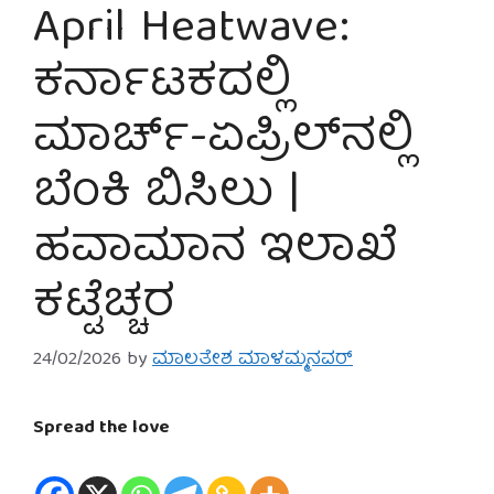
April Heatwave:
ಕರ್ನಾಟಕದಲ್ಲಿ
ಮಾರ್ಚ್-ಏಪ್ರಿಲ್‌ನಲ್ಲಿ
ಬೆಂಕಿ ಬಿಸಿಲು |
ಹವಾಮಾನ ಇಲಾಖೆ
ಕಟ್ಟೆಚ್ಚರ
24/02/2026
by
ಮಾಲತೇಶ ಮಾಳಮ್ಮನವರ್
Spread the love