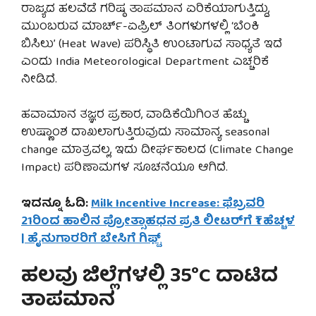
ರಾಜ್ಯದ ಹಲವೆಡೆ ಗರಿಷ್ಠ ತಾಪಮಾನ ಏರಿಕೆಯಾಗುತ್ತಿದ್ದು,
ಮುಂಬರುವ ಮಾರ್ಚ್-ಏಪ್ರಿಲ್ ತಿಂಗಳುಗಳಲ್ಲಿ ‘ಬೆಂಕಿ
ಬಿಸಿಲು’ (Heat Wave) ಪರಿಸ್ಥಿತಿ ಉಂಟಾಗುವ ಸಾಧ್ಯತೆ ಇದೆ
ಎಂದು India Meteorological Department ಎಚ್ಚರಿಕೆ
ನೀಡಿದೆ.
ಹವಾಮಾನ ತಜ್ಞರ ಪ್ರಕಾರ, ವಾಡಿಕೆಯಿಗಿಂತ ಹೆಚ್ಚು
ಉಷ್ಣಾಂಶ ದಾಖಲಾಗುತ್ತಿರುವುದು ಸಾಮಾನ್ಯ seasonal
change ಮಾತ್ರವಲ್ಲ, ಇದು ದೀರ್ಘಕಾಲದ (Climate Change
Impact) ಪರಿಣಾಮಗಳ ಸೂಚನೆಯೂ ಆಗಿದೆ.
ಇದನ್ನೂ ಓದಿ:
Milk Incentive Increase: ಫೆಬ್ರವರಿ
21ರಿಂದ ಹಾಲಿನ ಪ್ರೋತ್ಸಾಹಧನ ಪ್ರತಿ ಲೀಟರ್‌ಗೆ ₹1 ಹೆಚ್ಚಳ
| ಹೈನುಗಾರರಿಗೆ ಬೇಸಿಗೆ ಗಿಫ್ಟ್
ಹಲವು ಜಿಲ್ಲೆಗಳಲ್ಲಿ 35°C ದಾಟಿದ
ತಾಪಮಾನ