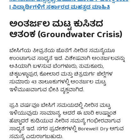
| ವಿದ್ಯಾರ್ಥಿಗಳಿಗೆ ಸರ್ಕಾರದ ಮಹತ್ವದ ಮಾಹಿತಿ
ಅಂತರ್ಜಲ ಮಟ್ಟ ಕುಸಿತದ
ಆತಂಕ (Groundwater Crisis)
ಬೇಸಿಗೆಯ ತೀವ್ರತೆಯ ಜೊತೆಗೆ ನೀರಿನ ಸಮಸ್ಯೆಯೂ
ಉಂಟಾಗುವ ಸಾಧ್ಯತೆ ಇದೆ. ವಿಶೇಷವಾಗಿ ಅಂತರ್ಜಲವನ್ನು
ಅತಿಯಾಗಿ ಬಳಸುವ ಬೆಂಗಳೂರು, ತುಮಕೂರು,
ಚಿಕ್ಕಬಳ್ಳಾಪುರ, ಕೋಲಾರ ಮತ್ತು ಚಿತ್ರದುರ್ಗ ಜಿಲ್ಲೆಗಳ
ಸುಮಾರು 43 ತಾಲೂಕುಗಳಲ್ಲಿ ಅಂತರ್ಜಲ ಮಟ್ಟ
ಇಳಿಮುಖವಾಗುವ ಭೀತಿ ವ್ಯಕ್ತವಾಗಿದೆ.
ಪ್ರತಿ ವರ್ಷವೂ ಬೇಸಿಗೆ ಸಮಯದಲ್ಲಿ ನೀರಿನ ಮಟ್ಟ
ಇಳಿಯುವುದು ಸಾಮಾನ್ಯ. ಆದರೆ ಈ ಬಾರಿ ಉಷ್ಣಾಂಶ
ಹೆಚ್ಚಾದರೆ ಕುಡಿಯುವ ನೀರಿನ ಸಮಸ್ಯೆ ಗಂಭೀರವಾಗುವ
ಸಾಧ್ಯತೆ ಇದೆ. ನಗರ ಪ್ರದೇಶಗಳಲ್ಲಿ Borewell Dry ಆಗುವ
ಸಮಸ್ಯೆ ಎದುರಾಗಬಹುದು.