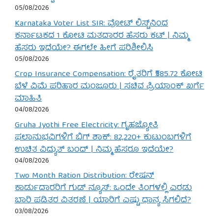
05/08/2026
Karnataka Voter List SIR: ವೋಟ್ ಲಿಸ್ಟ್‌ನಿಂದ
ಕರ್ನಾಟಕದ 1 ಕೋಟಿ ಮತದಾರರ ಹೆಸರು ಕಟ್ | ನಿಮ್ಮ
ಹೆಸರು ಇದೆಯೇ? ಈಗಲೇ ಹೀಗೆ ಪರಿಶೀಲಿಸಿ
05/08/2026
Crop Insurance Compensation: ರೈತರಿಗೆ ₹585.72 ಕೋಟಿ
ಬೆಳೆ ವಿಮೆ ಪರಿಹಾರ ಮಂಜೂರು | ಸಚಿವ ಪ್ರಿಯಾಂಕ್ ಖರ್ಗೆ
ಮಾಹಿತಿ
04/08/2026
Gruha Jyothi Free Electricity: ಗೃಹಜ್ಯೋತಿ
ಫಲಾನುಭವಿಗಳಿಗೆ ಬಿಗ್ ಶಾಕ್: 82,220+ ಕುಟುಂಬಗಳಿಗೆ
ಉಚಿತ ವಿದ್ಯುತ್ ಬಂದ್ | ನಿಮ್ಮ ಹೆಸರೂ ಇದೆಯೇ?
04/08/2026
Two Month Ration Distribution: ರೇಷನ್
ಕಾರ್ಡುದಾರರಿಗೆ ಗುಡ್ ನ್ಯೂಸ್: ಒಂದೇ ತಿಂಗಳಲ್ಲಿ ಎರಡು
ಬಾರಿ ಪಡಿತರ ವಿತರಣೆ | ಯಾರಿಗೆ ಎಷ್ಟು ಧಾನ್ಯ ಸಿಗಲಿದೆ?
03/08/2026