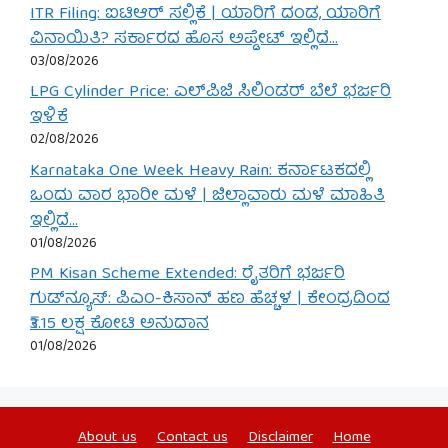
ITR Filing: ಐಟಿಆರ್ ಸಲ್ಲಿಕೆ | ಯಾರಿಗೆ ದಂಡ, ಯಾರಿಗೆ
ವಿನಾಯಿತಿ? ಸರ್ಕಾರದ ಹೊಸ ಅಪ್ಡೇಟ್ ಇಲ್ಲಿದೆ…
03/08/2026
LPG Cylinder Price: ಎಲ್‌ಪಿಜಿ ಸಿಲಿಂಡರ್ ಬೆಲೆ ಭರ್ಜರಿ
ಇಳಿಕೆ
02/08/2026
Karnataka One Week Heavy Rain: ಕರ್ನಾಟಕದಲ್ಲಿ
ಒಂದು ವಾರ ಭಾರೀ ಮಳೆ | ಜಿಲ್ಲಾವಾರು ಮಳೆ ಮಾಹಿತಿ
ಇಲ್ಲಿದೆ…
01/08/2026
PM Kisan Scheme Extended: ರೈತರಿಗೆ ಭರ್ಜರಿ
ಗುಡ್‌ನ್ಯೂಸ್: ಪಿಎಂ-ಕಿಸಾನ್ ಹಣ ಹೆಚ್ಚಳ | ಕೇಂದ್ರದಿಂದ
₹3.15 ಲಕ್ಷ ಕೋಟಿ ಅನುದಾನ
01/08/2026
About us
Contact us
Disclaimer
Home