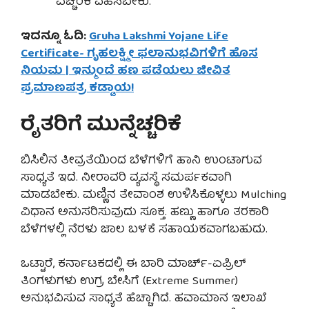
ಎಚ್ಚರಿಕೆ ವಹಿಸಬೇಕು.
ಇದನ್ನೂ ಓದಿ:
Gruha Lakshmi Yojane Life
Certificate- ಗೃಹಲಕ್ಷ್ಮೀ ಫಲಾನುಭವಿಗಳಿಗೆ ಹೊಸ
ನಿಯಮ | ಇನ್ಮುಂದೆ ಹಣ ಪಡೆಯಲು ಜೀವಿತ
ಪ್ರಮಾಣಪತ್ರ ಕಡ್ಡಾಯ!
ರೈತರಿಗೆ ಮುನ್ನೆಚ್ಚರಿಕೆ
ಬಿಸಿಲಿನ ತೀವ್ರತೆಯಿಂದ ಬೆಳೆಗಳಿಗೆ ಹಾನಿ ಉಂಟಾಗುವ
ಸಾಧ್ಯತೆ ಇದೆ. ನೀರಾವರಿ ವ್ಯವಸ್ಥೆ ಸಮರ್ಪಕವಾಗಿ
ಮಾಡಬೇಕು. ಮಣ್ಣಿನ ತೇವಾಂಶ ಉಳಿಸಿಕೊಳ್ಳಲು Mulching
ವಿಧಾನ ಅನುಸರಿಸುವುದು ಸೂಕ್ತ. ಹಣ್ಣು ಹಾಗೂ ತರಕಾರಿ
ಬೆಳೆಗಳಲ್ಲಿ ನೆರಳು ಜಾಲ ಬಳಕೆ ಸಹಾಯಕವಾಗಬಹುದು.
ಒಟ್ಟಾರೆ, ಕರ್ನಾಟಕದಲ್ಲಿ ಈ ಬಾರಿ ಮಾರ್ಚ್-ಏಪ್ರಿಲ್
ತಿಂಗಳುಗಳು ಉಗ್ರ ಬೇಸಿಗೆ (Extreme Summer)
ಅನುಭವಿಸುವ ಸಾಧ್ಯತೆ ಹೆಚ್ಚಾಗಿದೆ. ಹವಾಮಾನ ಇಲಾಖೆ