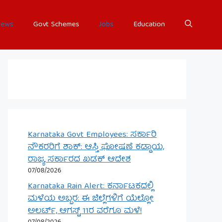
ews
Govt Schemes
Jobs
Education
Karnataka Govt Employees: ಸರ್ಕಾರಿ
ನೌಕರರಿಗೆ ಶಾಕ್: ಆಸ್ತಿ ಘೋಷಣೆ ಕಡ್ಡಾಯ,
ರಾಜ್ಯ ಸರ್ಕಾರದ ಖಡಕ್ ಆದೇಶ
07/08/2026
Karnataka Rain Alert: ಕರ್ನಾಟಕದಲ್ಲಿ
ಮಳೆಯ ಅಬ್ಬರ: ಈ ಜಿಲ್ಲೆಗಳಿಗೆ ಯೆಲ್ಲೋ
ಅಲರ್ಟ್, ಆಗಸ್ಟ್ 11ರ ವರೆಗೂ ಮಳೆ!