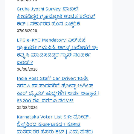
07/08/2026
Gruha Jyothi Survey: ದಾಖಲೆ
ನೀಡದಿದ್ದರೆ ಗೃಹಜ್ಯೋತಿ ಉಚಿತ ಕರೆಂಟ್
ಕಟ್ | ಸರ್ಕಾರದ ಹೊಸ ಎಚ್ಚರಿಕೆ
07/08/2026
LPG e-KYC Mandatory: ಎಲ್‌ಪಿಜಿ
ಗ್ರಾಹಕರೇ ಗಮನಿಸಿ: ಆಗಸ್ಟ್ 15ರೊಳಗೆ ಇ-
ಕೆವೈಸಿ ಮಾಡಿಸದಿದ್ದರೆ ಗ್ಯಾಸ್ ಸಂಪರ್ಕ
ಬಂದ್!?
06/08/2026
India Post Staff Car Driver: 10ನೇ
ತರಗತಿ ಪಾಸಾದವರಿಗೆ ಪೋಸ್ಟ್ ಆಫೀಸ್
ಕಾರ್ ಡ್ರೈವರ್ ಹುದ್ದೆಗಳಿಗೆ ಅರ್ಜಿ ಆಹ್ವಾನ |
63,200 ರೂ. ವರೆಗೂ ಸಂಬಳ
05/08/2026
Karnataka Voter List SIR: ವೋಟ್
ಲಿಸ್ಟ್‌ನಿಂದ ಕರ್ನಾಟಕದ 1 ಕೋಟಿ
ಮತದಾರರ ಹೆಸರು ಕಟ್ | ನಿಮ್ಮ ಹೆಸರು