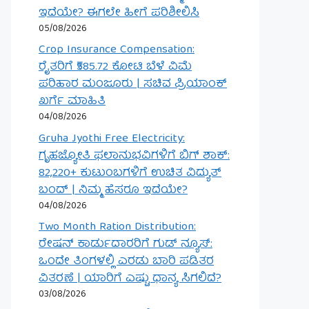
ಇದೆಯೇ? ಈಗಲೇ ಹೀಗೆ ಪರಿಶೀಲಿಸಿ
05/08/2026
Crop Insurance Compensation:
ರೈತರಿಗೆ ₹585.72 ಕೋಟಿ ಬೆಳೆ ವಿಮೆ
ಪರಿಹಾರ ಮಂಜೂರು | ಸಚಿವ ಪ್ರಿಯಾಂಕ್
ಖರ್ಗೆ ಮಾಹಿತಿ
04/08/2026
Gruha Jyothi Free Electricity:
ಗೃಹಜ್ಯೋತಿ ಫಲಾನುಭವಿಗಳಿಗೆ ಬಿಗ್ ಶಾಕ್:
82,220+ ಕುಟುಂಬಗಳಿಗೆ ಉಚಿತ ವಿದ್ಯುತ್
ಬಂದ್ | ನಿಮ್ಮ ಹೆಸರೂ ಇದೆಯೇ?
04/08/2026
Two Month Ration Distribution:
ರೇಷನ್ ಕಾರ್ಡುದಾರರಿಗೆ ಗುಡ್ ನ್ಯೂಸ್:
ಒಂದೇ ತಿಂಗಳಲ್ಲಿ ಎರಡು ಬಾರಿ ಪಡಿತರ
ವಿತರಣೆ | ಯಾರಿಗೆ ಎಷ್ಟು ಧಾನ್ಯ ಸಿಗಲಿದೆ?
03/08/2026