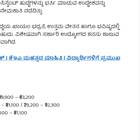
್ಟೆಂಟ್ ಹುದ್ದೆಗಳನ್ನು ಭರ್ತಿ ಮಾಡುವ ಉದ್ದೇಶವನ್ನು
 ನೇಮಕಾತಿ ನಡೆದಿತ್ತು.
ಹುದ್ದೆಯ ಖಾಯಂ ಭದ್ರತೆ, ಉತ್ತಮ ವೇತನ ಹಾಗೂ ಭವಿಷ್ಯದಲ್ಲಿ
ಲಿಸಬಹುದು. ವಿಶೇಷವಾಗಿ ಸರ್ಕಾರಿ ಉದ್ಯೋಗದ ಕನಸು ಕಾಣುವ
ಾಗಿದೆ.
ಾಕ್ | ಕೆಇಎ ಮಹತ್ವದ ಮಾಹಿತಿ | ವಿದ್ಯಾರ್ಥಿಗಳಿಗೆ ಪ್ರಮುಖ
9,900 – ₹63,200
₹81,100 / ₹29,200 – ₹92,300
00 – ₹81,100