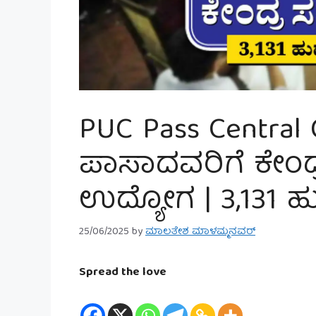
PUC Pass Central
ಪಾಸಾದವರಿಗೆ ಕೇಂದ
ಉದ್ಯೋಗ | 3,131 ಹುದ
25/06/2025
by
ಮಾಲತೇಶ ಮಾಳಮ್ಮನವರ್
Spread the love