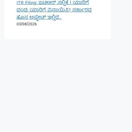
ITR Filing: ಐಟಿಆರ್ ಸಲ್ಲಿಕೆ | ಯಾರಿಗೆ
ದಂಡ, ಯಾರಿಗೆ ವಿನಾಯಿತಿ? ಸರ್ಕಾರದ
ಹೊಸ ಅಪ್ಡೇಟ್ ಇಲ್ಲಿದೆ…
03/08/2026