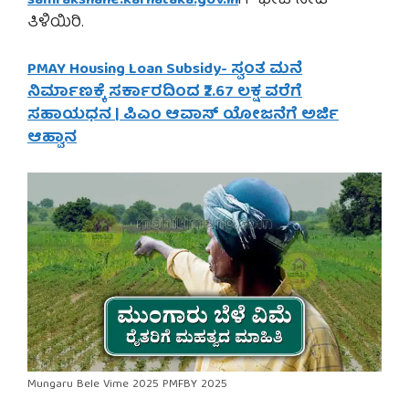
samrakshane.karnataka.gov.in
ಗೆ ಭೇಟಿ ನೀಡಿ
ತಿಳಿಯಿರಿ.
PMAY Housing Loan Subsidy- ಸ್ವಂತ ಮನೆ
ನಿರ್ಮಾಣಕ್ಕೆ ಸರ್ಕಾರದಿಂದ ₹2.67 ಲಕ್ಷ ವರೆಗೆ
ಸಹಾಯಧನ | ಪಿಎಂ ಆವಾಸ್ ಯೋಜನೆಗೆ ಅರ್ಜಿ
ಆಹ್ವಾನ
Mungaru Bele Vime 2025 PMFBY 2025