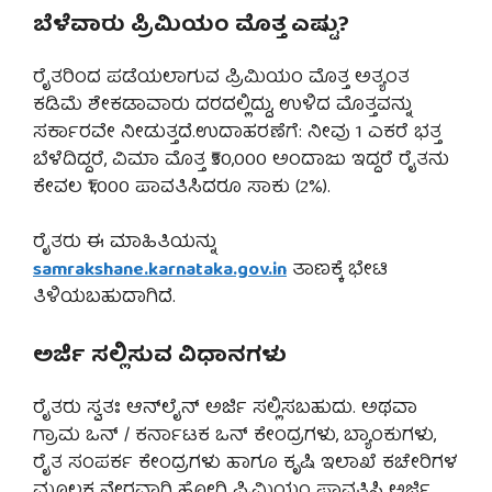
ಬೆಳೆವಾರು ಪ್ರಿಮಿಯಂ ಮೊತ್ತ ಎಷ್ಟು?
ರೈತರಿಂದ ಪಡೆಯಲಾಗುವ ಪ್ರಿಮಿಯಂ ಮೊತ್ತ ಅತ್ಯಂತ
ಕಡಿಮೆ ಶೇಕಡಾವಾರು ದರದಲ್ಲಿದ್ದು, ಉಳಿದ ಮೊತ್ತವನ್ನು
ಸರ್ಕಾರವೇ ನೀಡುತ್ತದೆ.ಉದಾಹರಣೆಗೆ: ನೀವು 1 ಎಕರೆ ಭತ್ತ
ಬೆಳೆದಿದ್ದರೆ, ವಿಮಾ ಮೊತ್ತ ₹50,000 ಅಂದಾಜು ಇದ್ದರೆ ರೈತನು
ಕೇವಲ ₹1,000 ಪಾವತಿಸಿದರೂ ಸಾಕು (2%).
ರೈತರು ಈ ಮಾಹಿತಿಯನ್ನು
samrakshane.karnataka.gov.in
ತಾಣಕ್ಕೆ ಭೇಟಿ
ತಿಳಿಯಬಹುದಾಗಿದೆ.
ಅರ್ಜಿ ಸಲ್ಲಿಸುವ ವಿಧಾನಗಳು
ರೈತರು ಸ್ವತಃ ಆನ್‌ಲೈನ್ ಅರ್ಜಿ ಸಲ್ಲಿಸಬಹುದು. ಅಥವಾ
ಗ್ರಾಮ ಒನ್ / ಕರ್ನಾಟಕ ಒನ್ ಕೇಂದ್ರಗಳು, ಬ್ಯಾಂಕುಗಳು,
ರೈತ ಸಂಪರ್ಕ ಕೇಂದ್ರಗಳು ಹಾಗೂ ಕೃಷಿ ಇಲಾಖೆ ಕಚೇರಿಗಳ
ಮೂಲಕ ನೇರವಾಗಿ ಹೋಗಿ ಪ್ರಿಮಿಯಂ ಪಾವತಿಸಿ ಅರ್ಜಿ