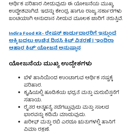
ಆರ್ಥಿಕ ಪರಿಹಾರ ನೀಡುವುದು ಈ ಯೋಜನೆಯ ಮುಖ್ಯ
ಉದ್ದೇಶವಾಗಿದೆ. ಇದನ್ನು ಕೇಂದ್ರ ಹಾಗೂ ರಾಜ್ಯ ಸರ್ಕಾರಗಳು
ಜಂಟಿಯಾಗಿ ಅನುದಾನ ನೀಡುವ ಮೂಲಕ ಜಾರಿಗೆ ತರುತ್ತಿವೆ.
Indira Food Kit- ರೇಷನ್ ಕಾರ್ಡುದಾರರಿಗೆ ಇನ್ಮುಂದೆ
ಅಕ್ಕಿ ಬದಲು ಉಚಿತ ದಿನಸಿ ಕಿಟ್ ವಿತರಣೆ | ‘ಇಂದಿರಾ
ಆಹಾರ ಕಿಟ್’ ಯೋಜನೆ ಅನುಷ್ಠಾನ
ಯೋಜನೆಯ ಮುಖ್ಯ ಉದ್ದೇಶಗಳು
ಬೆಳೆ ಹಾನಿಯಿಂದ ಉಂಟಾಗುವ ಆರ್ಥಿಕ ನಷ್ಟಕ್ಕೆ
ಪರಿಹಾರ.
ಕೃಷಿಯಲ್ಲಿ ಹೂಡಿಕೆಯ ಭದ್ರತೆ ಮತ್ತು ಮರುಬಿತ್ತನೆಗೆ
ಸಹಾಯ.
ರೈತರ ಆತ್ಮಹತ್ಯೆ ತಡೆಗಟ್ಟುವುದು ಮತ್ತು ಸಾಲದ
ಭಾರವನ್ನು ಕಡಿಮೆ ಮಾಡುವುದು.
ಖರೀಫ್ ಮತ್ತು ರಬಿ ಎರಡೂ ಋತುಗಳಲ್ಲಿ ಹಾನಿಗೆ
ವಿಮಾ ರಕ್ಷಣೆ.