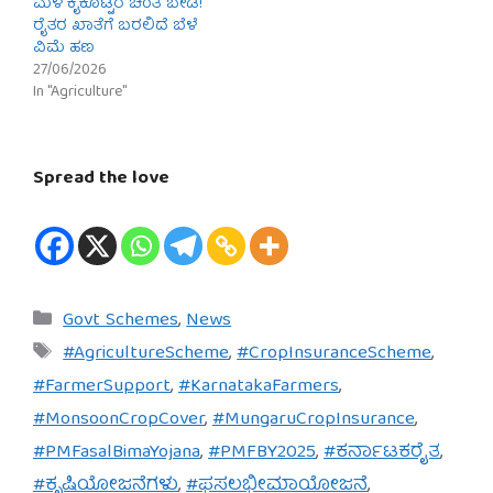
ಮಳೆ ಕೈಕೊಟ್ಟರೆ ಚಿಂತೆ ಬೇಡ!
ರೈತರ ಖಾತೆಗೆ ಬರಲಿದೆ ಬೆಳೆ
ವಿಮೆ ಹಣ
27/06/2026
In "Agriculture"
Spread the love
Categories
Govt Schemes
,
News
Tags
#AgricultureScheme
,
#CropInsuranceScheme
,
#FarmerSupport
,
#KarnatakaFarmers
,
#MonsoonCropCover
,
#MungaruCropInsurance
,
#PMFasalBimaYojana
,
#PMFBY2025
,
#ಕರ್ನಾಟಕರೈತ
,
#ಕೃಷಿಯೋಜನೆಗಳು
,
#ಫಸಲಭೀಮಾಯೋಜನೆ
,