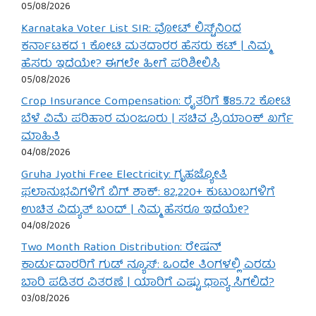
05/08/2026
Karnataka Voter List SIR: ವೋಟ್ ಲಿಸ್ಟ್‌ನಿಂದ
ಕರ್ನಾಟಕದ 1 ಕೋಟಿ ಮತದಾರರ ಹೆಸರು ಕಟ್ | ನಿಮ್ಮ
ಹೆಸರು ಇದೆಯೇ? ಈಗಲೇ ಹೀಗೆ ಪರಿಶೀಲಿಸಿ
05/08/2026
Crop Insurance Compensation: ರೈತರಿಗೆ ₹585.72 ಕೋಟಿ
ಬೆಳೆ ವಿಮೆ ಪರಿಹಾರ ಮಂಜೂರು | ಸಚಿವ ಪ್ರಿಯಾಂಕ್ ಖರ್ಗೆ
ಮಾಹಿತಿ
04/08/2026
Gruha Jyothi Free Electricity: ಗೃಹಜ್ಯೋತಿ
ಫಲಾನುಭವಿಗಳಿಗೆ ಬಿಗ್ ಶಾಕ್: 82,220+ ಕುಟುಂಬಗಳಿಗೆ
ಉಚಿತ ವಿದ್ಯುತ್ ಬಂದ್ | ನಿಮ್ಮ ಹೆಸರೂ ಇದೆಯೇ?
04/08/2026
Two Month Ration Distribution: ರೇಷನ್
ಕಾರ್ಡುದಾರರಿಗೆ ಗುಡ್ ನ್ಯೂಸ್: ಒಂದೇ ತಿಂಗಳಲ್ಲಿ ಎರಡು
ಬಾರಿ ಪಡಿತರ ವಿತರಣೆ | ಯಾರಿಗೆ ಎಷ್ಟು ಧಾನ್ಯ ಸಿಗಲಿದೆ?
03/08/2026