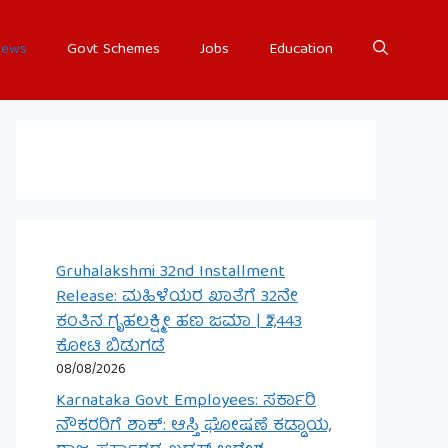
ews
Govt Schemes
Jobs
Education
Gruhalakshmi 32nd Installment
Release: ಮಹಿಳೆಯರ ಖಾತೆಗೆ 32ನೇ
ಕಂತಿನ ಗೃಹಲಕ್ಷ್ಮೀ ಹಣ ಜಮಾ | ₹2,443
ಕೋಟಿ ಬಿಡುಗಡೆ
08/08/2026
Karnataka Govt Employees: ಸರ್ಕಾರಿ
ನೌಕರರಿಗೆ ಶಾಕ್: ಆಸ್ತಿ ಘೋಷಣೆ ಕಡ್ಡಾಯ,