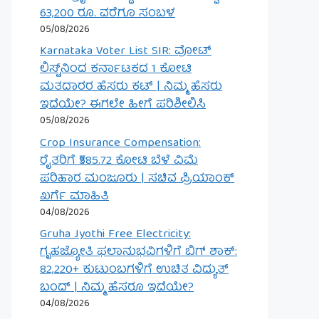
63,200 ರೂ. ವರೆಗೂ ಸಂಬಳ
05/08/2026
Karnataka Voter List SIR: ವೋಟ್
ಲಿಸ್ಟ್‌ನಿಂದ ಕರ್ನಾಟಕದ 1 ಕೋಟಿ
ಮತದಾರರ ಹೆಸರು ಕಟ್ | ನಿಮ್ಮ ಹೆಸರು
ಇದೆಯೇ? ಈಗಲೇ ಹೀಗೆ ಪರಿಶೀಲಿಸಿ
05/08/2026
Crop Insurance Compensation:
ರೈತರಿಗೆ ₹585.72 ಕೋಟಿ ಬೆಳೆ ವಿಮೆ
ಪರಿಹಾರ ಮಂಜೂರು | ಸಚಿವ ಪ್ರಿಯಾಂಕ್
ಖರ್ಗೆ ಮಾಹಿತಿ
04/08/2026
Gruha Jyothi Free Electricity:
ಗೃಹಜ್ಯೋತಿ ಫಲಾನುಭವಿಗಳಿಗೆ ಬಿಗ್ ಶಾಕ್:
82,220+ ಕುಟುಂಬಗಳಿಗೆ ಉಚಿತ ವಿದ್ಯುತ್
ಬಂದ್ | ನಿಮ್ಮ ಹೆಸರೂ ಇದೆಯೇ?
04/08/2026