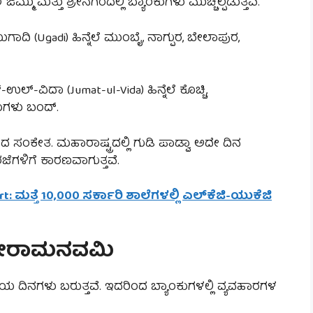
 ಜಮ್ಮು ಮತ್ತು ಶ್ರೀನಗರದಲ್ಲಿ ಬ್ಯಾಂಕುಗಳು ಮುಚ್ಚಲ್ಪಡುತ್ತವೆ.
ಗಾದಿ (Ugadi) ಹಿನ್ನೆಲೆ ಮುಂಬೈ, ನಾಗ್ಪುರ, ಬೇಲಾಪುರ,
್-ವಿದಾ (Jumat-ul-Vida) ಹಿನ್ನೆಲೆ ಕೊಚ್ಚಿ,
ಕುಗಳು ಬಂದ್.
ಸಂಕೇತ. ಮಹಾರಾಷ್ಟ್ರದಲ್ಲಿ ಗುಡಿ ಪಾಡ್ವಾ ಅದೇ ದಿನ
ಜೆಗಳಿಗೆ ಕಾರಣವಾಗುತ್ತವೆ.
t: ಮತ್ತೆ 10,000 ಸರ್ಕಾರಿ ಶಾಲೆಗಳಲ್ಲಿ ಎಲ್‌ಕೆಜಿ-ಯುಕೆಜಿ
ಶ್ರೀರಾಮನವಮಿ
 ದಿನಗಳು ಬರುತ್ತವೆ. ಇದರಿಂದ ಬ್ಯಾಂಕುಗಳಲ್ಲಿ ವ್ಯವಹಾರಗಳ