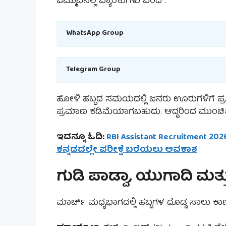
ಜಮ್ಮುವಿನಲ್ಲಿ ಬ್ಯಾಂಕುಗಳು ಬಂದ್.
WhatsApp Group
Telegram Group
ಹೋಳಿ ಹಬ್ಬದ ಸಮಯದಲ್ಲಿ ಜನರು ಊರುಗಳಿಗೆ ಪ್ರ
ಪ್ರಮಾಣ ಕಡಿಮೆಯಾಗಬಹುದು. ಆದ್ದರಿಂದ ಮುಂಚಿತ
ಇದನ್ನೂ ಓದಿ:
RBI Assistant Recruitment 2026
ಕನ್ನಡದಲ್ಲೇ ಪರೀಕ್ಷೆ ಬರೆಯಲು ಅವಕಾಶ
ಗುಡಿ ಪಾಡ್ವಾ, ಯುಗಾದಿ ಮತ್
ಮಾರ್ಚ್ ಮಧ್ಯಭಾಗದಲ್ಲಿ ಹಬ್ಬಗಳ ದೊಡ್ಡ ಸಾಲು ಕಾಣಿಸ