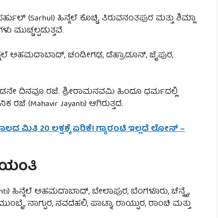
ಹುಲ್ (Sarhul) ಹಿನ್ನೆಲೆ ಕೊಚ್ಚಿ, ತಿರುವನಂತಪುರ ಮತ್ತು ಶಿಮ್ಲಾ
 ಮುಚ್ಚಲ್ಪಡುತ್ತವೆ.
ನೆಲೆ ಅಹಮದಾಬಾದ್, ಚಂಡೀಗಢ, ಡೆಹ್ರಾಡೂನ್, ಜೈಪುರ,
ನೇ ದಿನವೂ ರಜೆ. ಶ್ರೀರಾಮನವಮಿ ಹಿಂದೂ ಧರ್ಮದಲ್ಲಿ
ಕ ರಜೆ (Mahavir Jayanti) ಆಗಿರುತ್ತದೆ.
ಲದ ಮಿತಿ 20 ಲಕ್ಷಕ್ಕೆ ಏರಿಕೆ! ಗ್ಯಾರಂಟಿ ಇಲ್ಲದೆ ಲೋನ್ –
ಜಯಂತಿ
 ಹಿನ್ನೆಲೆ ಅಹಮದಾಬಾದ್, ಬೇಲಾಪುರ, ಬೆಂಗಳೂರು, ಚೆನ್ನೈ,
ಮುಂಬೈ, ನಾಗ್ಪುರ, ನವದೆಹಲಿ, ಪಾಟ್ನಾ, ರಾಯ್ಪುರ, ರಾಂಚಿ ಮತ್ತು