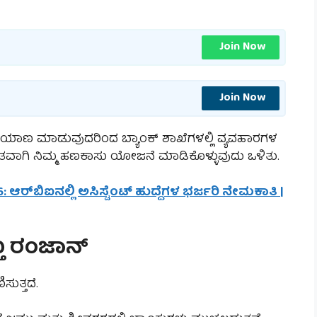
Join Now
Join Now
ಯಾಣ ಮಾಡುವುದರಿಂದ ಬ್ಯಾಂಕ್ ಶಾಖೆಗಳಲ್ಲಿ ವ್ಯವಹಾರಗಳ
ವಾಗಿ ನಿಮ್ಮ ಹಣಕಾಸು ಯೋಜನೆ ಮಾಡಿಕೊಳ್ಳುವುದು ಒಳಿತು.
: ಆರ್‌ಬಿಐನಲ್ಲಿ ಅಸಿಸ್ಟೆಂಟ್ ಹುದ್ದೆಗಳ ಭರ್ಜರಿ ನೇಮಕಾತಿ |
ತು ರಂಜಾನ್
ುತ್ತದೆ.