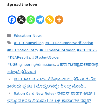
Spread the love
Categories
Education
,
News
Tags
#CETCounselling
,
#CETDocumentVerification
,
#CETOptionEntry
,
#CETSeatAllotment
,
#KCET2025
,
#KEAResults
,
#StudentGuide
,
#UGEngineeringAdmissions
,
#ಕರ್ನಾಟಕಪ್ರವೇಶಪರೀಕ್ಷೆ
,
#ಸಿಇಟಿಫಲಿತಾಂಶ
KCET Result 2025- ಕೆಸಿಇಟಿ-2025 ಫಲಿತಾಂಶ ಮೇ
24ರಂದು ಪ್ರಕಟ | ಮೊಬೈಲ್‌ನಲ್ಲೇ ರಿಸಲ್ಟ್ ನೋಡಿ…
Ration Card New Rules- ರೇಷನ್ ಕಾರ್ಡ್ ಅರ್ಜಿ |
ಇನ್ಮುಂದೆ ಕಠಿಣ ನಿಯಮ | 25 ಲಕ್ಷ ಕಾರ್ಡುಗಳ ರದ್ದತಿ?