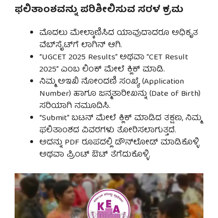
ಫಲಿತಾಂಶವನ್ನು ಪರಿಶೀಲಿಸುವ ಸರಳ ಕ್ರಮ
ಮೊದಲು ಮೇಲ್ಕಾಣಿಸಿದ ಯಾವುದಾದರೂ ಅಧಿಕೃತ
ವೆಬ್‌ಸೈಟ್‌ಗೆ ಲಾಗಿನ್ ಆಗಿ.
“UGCET 2025 Results” ಅಥವಾ “CET Result
2025” ಎಂಬ ಲಿಂಕ್ ಮೇಲೆ ಕ್ಲಿಕ್ ಮಾಡಿ.
ನಿಮ್ಮ ಅಇಖಿ ನೋಂದಣಿ ಸಂಖ್ಯೆ (Application
Number) ಹಾಗೂ ಜನ್ಮತಾರೀಖನ್ನು (Date of Birth)
ಸರಿಯಾಗಿ ನಮೂದಿಸಿ.
“Submit” ಬಟನ್ ಮೇಲೆ ಕ್ಲಿಕ್ ಮಾಡಿದ ತಕ್ಷಣ, ನಿಮ್ಮ
ಫಲಿತಾಂಶದ ವಿವರಗಳು ತೋರಿಸಲಾಗುತ್ತದೆ.
ಅದನ್ನು PDF ರೂಪದಲ್ಲಿ ಡೌನ್‌ಲೋಡ್ ಮಾಡಿಕೊಳ್ಳಿ
ಅಥವಾ ಪ್ರಿಂಟ್ ಔಟ್ ತೆಗೆದುಕೊಳ್ಳಿ.