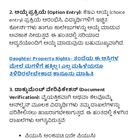
2. ಆಯ್ಕೆ ಪ್ರಕ್ರಿಯೆ (Option Entry):
ಕೆಇಎ ಆಯ್ಕೆ (choice
entry) ಪ್ರಕ್ರಿಯೆ ಆರಂಭಿಸಿ, ವಿದ್ಯಾರ್ಥಿಗಳಿಗೆ ಇಚ್ಛಿತ
ಕೋರ್ಸ್’ಗಳು ಹಾಗೂ ಕಾಲೇಜುಗಳನ್ನು ಆಯ್ಕೆ ಮಾಡುವ
ಅವಕಾಶ ನೀಡುತ್ತದೆ. ಈ ಹಂತದಲ್ಲಿ ಸರಿಯಾದ
ಆದ್ಯತೆಯೊಂದಿಗೆ ಆಯ್ಕೆ ಮಾಡುವುದು ಬಹುಮುಖ್ಯವಾಗಿದೆ.
Daughter Property Rights- ತಂದೆಯ ಈ ಆಸ್ತಿಗಳ
ಮೇಲೆ ಮಗಳಿಗೆ ಹಕ್ಕಿಲ್ಲ | ಎಲ್ಲ ಮಹಿಳೆಯರೂ
ತಿಳಿದಿರಲೇಬೇಕಾದ ಕಾನೂನು ಮಾಹಿತಿ
3. ಡಾಕ್ಯುಮೆಂಟ್ ವೇರಿಫಿಕೇಶನ್ (Document
Verification):
ವೈಯಕ್ತಿಕವಾಗಿ ಅಥವಾ ಕೆಲವೊಮ್ಮೆ
ಆನ್‌ಲೈನ್ ಮೂಲಕ ವಿದ್ಯಾರ್ಥಿಗಳು ತಮ್ಮ ದಾಖಲೆಗಳನ್ನು
ಪರಿಶೀಲಿಸಲು ಹಾಜರಾಗಬೇಕಾಗುತ್ತದೆ. ಈ ಹಂತದಲ್ಲಿ ಕೆಳಗಿನ
ದಾಖಲೆಗಳು ಅಗತ್ಯವಿರುತ್ತವೆ:
ಪಿಯುಸಿ ಅಂಕಪಟ್ಟಿ (2ನೇ ಪಿಯುಸಿ)