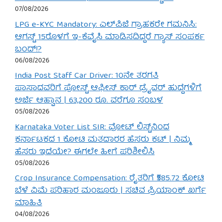
07/08/2026
LPG e-KYC Mandatory: ಎಲ್‌ಪಿಜಿ ಗ್ರಾಹಕರೇ ಗಮನಿಸಿ:
ಆಗಸ್ಟ್ 15ರೊಳಗೆ ಇ-ಕೆವೈಸಿ ಮಾಡಿಸದಿದ್ದರೆ ಗ್ಯಾಸ್ ಸಂಪರ್ಕ
ಬಂದ್!?
06/08/2026
India Post Staff Car Driver: 10ನೇ ತರಗತಿ
ಪಾಸಾದವರಿಗೆ ಪೋಸ್ಟ್ ಆಫೀಸ್ ಕಾರ್ ಡ್ರೈವರ್ ಹುದ್ದೆಗಳಿಗೆ
ಅರ್ಜಿ ಆಹ್ವಾನ | 63,200 ರೂ. ವರೆಗೂ ಸಂಬಳ
05/08/2026
Karnataka Voter List SIR: ವೋಟ್ ಲಿಸ್ಟ್‌ನಿಂದ
ಕರ್ನಾಟಕದ 1 ಕೋಟಿ ಮತದಾರರ ಹೆಸರು ಕಟ್ | ನಿಮ್ಮ
ಹೆಸರು ಇದೆಯೇ? ಈಗಲೇ ಹೀಗೆ ಪರಿಶೀಲಿಸಿ
05/08/2026
Crop Insurance Compensation: ರೈತರಿಗೆ ₹585.72 ಕೋಟಿ
ಬೆಳೆ ವಿಮೆ ಪರಿಹಾರ ಮಂಜೂರು | ಸಚಿವ ಪ್ರಿಯಾಂಕ್ ಖರ್ಗೆ
ಮಾಹಿತಿ
04/08/2026