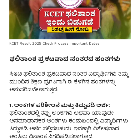
KCET Result 2025 Check Process Important Dates
ಫಲಿತಾಂಶ ಪ್ರಕಟವಾದ ನಂತರದ ಹಂತಗಳು
ಸಿಇಟಿ ಫಲಿತಾಂಶ ಪ್ರಕಟವಾದ ನಂತರ ವಿದ್ಯಾರ್ಥಿಗಳು ತಮ್ಮ
ಮುಂದಿನ ಶಿಕ್ಷಣ ಪ್ರಗತಿಗಾಗಿ ಈ ಕೆಳಗಿನ ಹಂತಗಳನ್ನು
ಅನುಸರಿಸಬೇಕಾಗುತ್ತದೆ:
1. ಅಂಕಗಳ ಪರಿಶೀಲನೆ ಮತ್ತು ತಿದ್ದುಪಡಿ ಅರ್ಜಿ:
ಫಲಿತಾಂಶದಲ್ಲಿ ತಪ್ಪು ಅಂಕಗಳು ಅಥವಾ ಯಾವುದೇ
ಅಸಮಾಧಾನಕರ ಅಂಶಗಳು ಕಂಡುಬಂದಲ್ಲಿ, ವಿದ್ಯಾರ್ಥಿಗಳು
ತಿದ್ದುಪಡಿ ಅರ್ಜಿ ಸಲ್ಲಿಸಬಹುದು. ಇದಕ್ಕಾಗಿ ವಿಶೇಷವಾದ
ಅಂತಿಮ ದಿನಾಂಕ ನಿಗದಿಪಡಿಸಲಾಗುತ್ತದೆ.