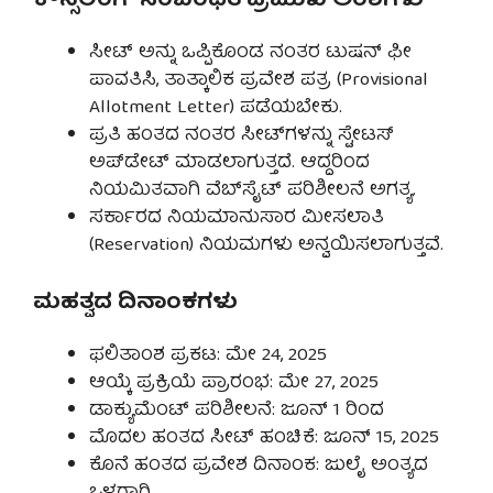
ಕೌನ್ಸೆಲಿಂಗ್ ಸಂಬಂಧಿತ ಪ್ರಮುಖ ಅಂಶಗಳು
ಸೀಟ್ ಅನ್ನು ಒಪ್ಪಿಕೊಂಡ ನಂತರ ಟುಷನ್ ಫೀ
ಪಾವತಿಸಿ, ತಾತ್ಕಾಲಿಕ ಪ್ರವೇಶ ಪತ್ರ (Provisional
Allotment Letter) ಪಡೆಯಬೇಕು.
ಪ್ರತಿ ಹಂತದ ನಂತರ ಸೀಟ್‌ಗಳನ್ನು ಸ್ಟೇಟಸ್
ಅಪ್‌ಡೇಟ್ ಮಾಡಲಾಗುತ್ತದೆ. ಆದ್ದರಿಂದ
ನಿಯಮಿತವಾಗಿ ವೆಬ್‌ಸೈಟ್ ಪರಿಶೀಲನೆ ಅಗತ್ಯ.
ಸರ್ಕಾರದ ನಿಯಮಾನುಸಾರ ಮೀಸಲಾತಿ
(Reservation) ನಿಯಮಗಳು ಅನ್ವಯಿಸಲಾಗುತ್ತವೆ.
ಮಹತ್ವದ ದಿನಾಂಕಗಳು
ಫಲಿತಾಂಶ ಪ್ರಕಟ: ಮೇ 24, 2025
ಆಯ್ಕೆ ಪ್ರಕ್ರಿಯೆ ಪ್ರಾರಂಭ: ಮೇ 27, 2025
ಡಾಕ್ಯುಮೆಂಟ್ ಪರಿಶೀಲನೆ: ಜೂನ್ 1 ರಿಂದ
ಮೊದಲ ಹಂತದ ಸೀಟ್ ಹಂಚಿಕೆ: ಜೂನ್ 15, 2025
ಕೊನೆ ಹಂತದ ಪ್ರವೇಶ ದಿನಾಂಕ: ಜುಲೈ ಅಂತ್ಯದ