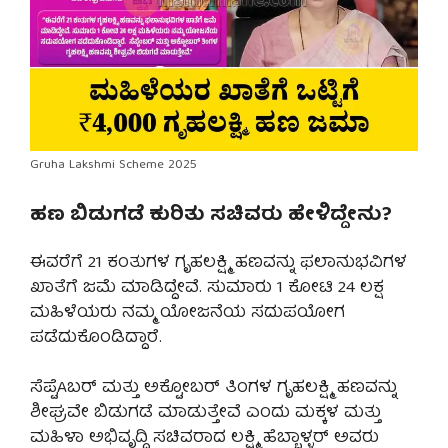
Gruha Lakshmi Scheme 2025
ಹಣ ಬಿಡುಗಡೆ ಕುರಿತು ಸಚಿವರು ಹೇಳಿದ್ದೇನು?
ಈವರೆಗೆ 21 ಕಂತುಗಳ ಗೃಹಲಕ್ಷ್ಮಿ ಹಣವನ್ನು ಫಲಾನುಭವಿಗಳ
ಖಾತೆಗೆ ಜಮೆ ಮಾಡಿದ್ದೇವೆ. ಸುಮಾರು 1 ಕೋಟಿ 24 ಲಕ್ಷ
ಮಹಿಳೆಯರು ನಮ್ಮ ಯೋಜನೆಯ ಸದುಪಯೋಗ
ಪಡೆದುಕೊಂಡಿದ್ದಾರೆ.
ಸೆಪ್ಟೆAಬರ್ ಮತ್ತು ಅಕ್ಟೋಬರ್ ತಿಂಗಳ ಗೃಹಲಕ್ಷ್ಮಿ ಹಣವನ್ನು
ಶೀಘ್ರವೇ ಬಿಡುಗಡೆ ಮಾಡುತ್ತೇವೆ ಎಂದು ಮಕ್ಕಳ ಮತ್ತು
ಮಹಿಳಾ ಅಭಿವೃದ್ಧಿ ಸಚಿವರಾದ ಲಕ್ಷ್ಮಿ ಹೆಬ್ಬಾಳ್ಳರ್ ಅವರು