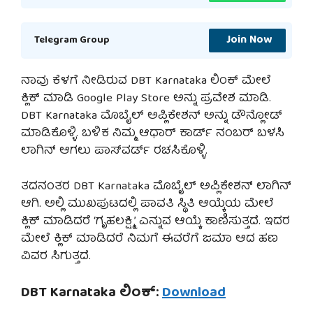
Join Now
Telegram Group
ನಾವು ಕೆಳಗೆ ನೀಡಿರುವ DBT Karnataka ಲಿಂಕ್ ಮೇಲೆ
ಕ್ಲಿಕ್ ಮಾಡಿ Google Play Store ಅನ್ನು ಪ್ರವೇಶ ಮಾಡಿ.
DBT Karnataka ಮೊಬೈಲ್ ಅಪ್ಲಿಕೇಶನ್ ಅನ್ನು ಡೌನ್ಲೋಡ್
ಮಾಡಿಕೊಳ್ಳಿ. ಬಳಿಕ ನಿಮ್ಮ ಆಧಾರ್ ಕಾರ್ಡ್ ನಂಬರ್ ಬಳಸಿ
ಲಾಗಿನ್ ಆಗಲು ಪಾಸ್‌ವರ್ಡ್ ರಚಸಿಕೊಳ್ಳಿ.
ತದನಂತರ DBT Karnataka ಮೊಬೈಲ್ ಅಪ್ಲಿಕೇಶನ್ ಲಾಗಿನ್
ಆಗಿ. ಅಲ್ಲಿ ಮುಖಪುಟದಲ್ಲಿ ಪಾವತಿ ಸ್ಥಿತಿ ಆಯ್ಕೆಯ ಮೇಲೆ
ಕ್ಲಿಕ್ ಮಾಡಿದರೆ ‘ಗೃಹಲಕ್ಷ್ಮಿ’ ಎನ್ನುವ ಆಯ್ಕೆ ಕಾಣಿಸುತ್ತದೆ. ಇದರ
ಮೇಲೆ ಕ್ಲಿಕ್ ಮಾಡಿದರೆ ನಿಮಗೆ ಈವರೆಗೆ ಜಮಾ ಆದ ಹಣ
ವಿವರ ಸಿಗುತ್ತದೆ.
DBT Karnataka ಲಿಂಕ್:
Download