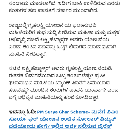
ಸಂದಾಯ ಮಾಡಲಾಗಿದೆ. ಇದೀಗ ಬಾಕಿ ಉಳಿದಿರುವ ಎರಡು
ಕಂತುಗಳ ಹಣ ಪಾವತಿಗೆ ಸರ್ಕಾರ ಮುಂದಾಗಿದೆ.
ರಾಜ್ಯದಲ್ಲಿ ‘ಗೃಹಲಕ್ಷ್ಮಿ ಯೋಜನೆ’ಯ ಫಲಾನುಭವಿ
ಮಹಿಳೆಯರಿಗೆ ಶುಭ ಸುದ್ದಿ ನೀಡಿರುವ ಮಹಿಳಾ ಮತ್ತು ಮಕ್ಕಳ
ಅಭಿವೃದ್ಧಿ ಸಚಿವೆ ಲಕ್ಷ್ಮಿ ಹೆಬ್ಬಾಳ್ಕರ್ ಅವರು ಯೋಜನೆಯ
ಎರಡು ಕಂತಿನ ಹಣವನ್ನು ಒಟ್ಟಿಗೆ ಬಿಡುಗಡೆ ಮಾಡುವುದಾಗಿ
ಮಾಹಿತಿ ನೀಡಿದ್ದಾರೆ.
ಸಚಿವೆ ಲಕ್ಷ್ಮಿ ಹೆಬ್ಬಾಳ್ಕರ್ ಅವರು ಗೃಹಲಕ್ಷ್ಮಿ ಯೋಜನೆಯಡಿ
ಈತನಕ ಬಿಡುಗಡೆಯಾದ ಒಟ್ಟು ಕಂತುಗಳೆಷ್ಟು? ಪ್ರತೀ
ಫಲಾನುಭವಿ ಮಹಿಳೆಯ ಬ್ಯಾಂಕ್ ಖಾತೆಗೆ ಜಮೆಯಾದ
ಹಣವೆಷ್ಟು? ಮುಂದಿನ ಕಂತುಗಳ ಪಾವತಿ ಯಾವಾಗ? ಎಂಬ
ಬಗ್ಗೆ ಅಧಿಕೃತ ಮಾಹಿತಿಯನ್ನು ಹಂಚಿಕೊAಡಿದ್ದಾರೆ.
ಇದನ್ನೂ ಓದಿ:
PM Surya Ghar Scheme- ಮನೆಗೆ ಪಿಎಂ
ಸೂರ್ಯ ಘರ್ ಯೋಜನೆ ಉಚಿತ ಸೋಲಾರ್ ವಿದ್ಯುತ್
ಪಡೆಯೋದು ಹೇಗೆ? ಇಲ್ಲಿದೆ ಅರ್ಜಿ ಸಲ್ಲಿಸುವ ಡೈರೆಕ್ಟ್