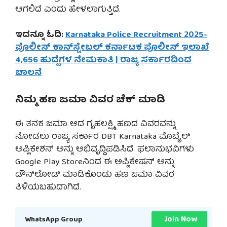
ಆಗಲಿದೆ ಎಂದು ಹೇಳಲಾಗುತ್ತಿದೆ.
ಇದನ್ನೂ ಓದಿ:
Karnataka Police Recruitment 2025-
ಪೊಲೀಸ್ ಕಾನ್‌ಸ್ಟೇಬಲ್ ಕರ್ನಾಟಕ ಪೊಲೀಸ್ ಇಲಾಖೆ
4,656 ಹುದ್ದೆಗಳ ನೇಮಕಾತಿ | ರಾಜ್ಯ ಸರ್ಕಾರದಿಂದ
ಚಾಲನೆ
ನಿಮ್ಮ ಹಣ ಜಮಾ ವಿವರ ಚೆಕ್ ಮಾಡಿ
ಈ ತನಕ ಜಮಾ ಆದ ಗೃಹಲಕ್ಷ್ಮಿ ಹಣದ ವಿವರವನ್ನು
ನೋಡಲು ರಾಜ್ಯ ಸರ್ಕಾರ DBT Karnataka ಮೊಬೈಲ್
ಅಪ್ಲಿಕೇಶನ್ ಅನ್ನು ಅಭಿವೃದ್ದಿಪಡಿಸಿದೆ. ಫಲಾನುಭವಿಗಳು
Google Play Storeನಿಂದ ಈ ಅಪ್ಲಿಕೇಷನ್ ಅನ್ನು
ಡೌನ್‌ಲೋಡ್ ಮಾಡಿಕೊಂಡು ಹಣ ಜಮಾ ವಿವರ
ತಿಳಿಯಬಹುದಾಗಿದೆ.
Join Now
WhatsApp Group