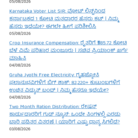
05/08/2026
Karnataka Voter List SIR: ವೋಟ್ ಲಿಸ್ಟ್‌ನಿಂದ
ಕರ್ನಾಟಕದ 1 ಕೋಟಿ ಮತದಾರರ ಹೆಸರು ಕಟ್ | ನಿಮ್ಮ
ಹೆಸರು ಇದೆಯೇ? ಈಗಲೇ ಹೀಗೆ ಪರಿಶೀಲಿಸಿ
05/08/2026
Crop Insurance Compensation: ರೈತರಿಗೆ ₹585.72 ಕೋಟಿ
ಬೆಳೆ ವಿಮೆ ಪರಿಹಾರ ಮಂಜೂರು | ಸಚಿವ ಪ್ರಿಯಾಂಕ್ ಖರ್ಗೆ
ಮಾಹಿತಿ
04/08/2026
Gruha Jyothi Free Electricity: ಗೃಹಜ್ಯೋತಿ
ಫಲಾನುಭವಿಗಳಿಗೆ ಬಿಗ್ ಶಾಕ್: 82,220+ ಕುಟುಂಬಗಳಿಗೆ
ಉಚಿತ ವಿದ್ಯುತ್ ಬಂದ್ | ನಿಮ್ಮ ಹೆಸರೂ ಇದೆಯೇ?
04/08/2026
Two Month Ration Distribution: ರೇಷನ್
ಕಾರ್ಡುದಾರರಿಗೆ ಗುಡ್ ನ್ಯೂಸ್: ಒಂದೇ ತಿಂಗಳಲ್ಲಿ ಎರಡು
ಬಾರಿ ಪಡಿತರ ವಿತರಣೆ | ಯಾರಿಗೆ ಎಷ್ಟು ಧಾನ್ಯ ಸಿಗಲಿದೆ?
03/08/2026