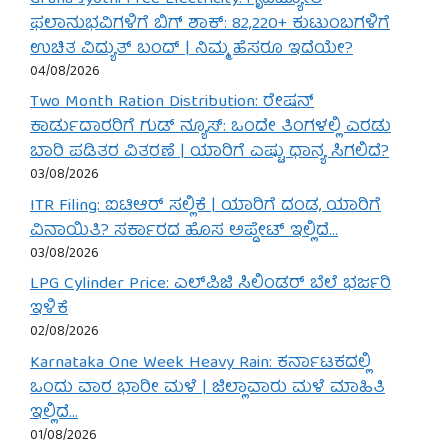
ಫಲಾನುಭವಿಗಳಿಗೆ ಬಿಗ್ ಶಾಕ್: 82,220+ ಕುಟುಂಬಗಳಿಗೆ
ಉಚಿತ ವಿದ್ಯುತ್ ಬಂದ್ | ನಿಮ್ಮ ಹೆಸರೂ ಇದೆಯೇ?
04/08/2026
Two Month Ration Distribution: ರೇಷನ್
ಕಾರ್ಡುದಾರರಿಗೆ ಗುಡ್ ನ್ಯೂಸ್: ಒಂದೇ ತಿಂಗಳಲ್ಲಿ ಎರಡು
ಬಾರಿ ಪಡಿತರ ವಿತರಣೆ | ಯಾರಿಗೆ ಎಷ್ಟು ಧಾನ್ಯ ಸಿಗಲಿದೆ?
03/08/2026
ITR Filing: ಐಟಿಆರ್ ಸಲ್ಲಿಕೆ | ಯಾರಿಗೆ ದಂಡ, ಯಾರಿಗೆ
ವಿನಾಯಿತಿ? ಸರ್ಕಾರದ ಹೊಸ ಅಪ್ಡೇಟ್ ಇಲ್ಲಿದೆ…
03/08/2026
LPG Cylinder Price: ಎಲ್‌ಪಿಜಿ ಸಿಲಿಂಡರ್ ಬೆಲೆ ಭರ್ಜರಿ
ಇಳಿಕೆ
02/08/2026
Karnataka One Week Heavy Rain: ಕರ್ನಾಟಕದಲ್ಲಿ
ಒಂದು ವಾರ ಭಾರೀ ಮಳೆ | ಜಿಲ್ಲಾವಾರು ಮಳೆ ಮಾಹಿತಿ
ಇಲ್ಲಿದೆ…
01/08/2026