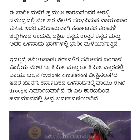
ಈ ಭಾರೀ ಮಳೆಗೆ ಪ್ರಮುಖ ಕಾರಣವೆಂದರೆ ಅರಬ್ಬಿ
ಸಮುದ್ರದಲ್ಲಿ ಮೇ 22ರ ವೇಳೆಗೆ ಸಂಭವಿಸುವ ವಾಯುಭಾರ
ಕುಸಿತ. ಇದರ ಪರಿಣಾಮವಾಗಿ ಕರ್ನಾಟಕದ ಕರಾವಳಿ
ಜಿಲ್ಲೆಗಳಾದ ಉಡುಪಿ, ದಕ್ಷಿಣ ಕನ್ನಡ, ಉತ್ತರ ಕನ್ನಡ ಮತ್ತು
ಅದರ ಒಳನಾಡು ಭಾಗಗಳಲ್ಲಿ ಭಾರೀ ಮಳೆಯಾಗುತ್ತಿದೆ.
ಇದಲ್ಲದೆ, ತಮಿಳುನಾಡು ಕರಾವಳಿಗೆ ಸಮೀಪದ ಬಂಗಾಳ
ಕೊಲ್ಲಿಯ ಮೇಲೆ 1.5 ಕಿ.ಮೀ. ಮತ್ತು 5.8 ಕಿ.ಮೀ. ಎತ್ತರದಲ್ಲಿ
ವಾಯು ಚಲನೆ (cyclonic circulation) ವೀಕ್ಷಿಸಲಾಗಿದೆ.
ಇದರ ಜೊತೆಗೆ, ಕರ್ನಾಟಕದ ಒಳನಾಡಿನಲ್ಲಿ ವಾಯು ರೇಖೆ
(trough) ನಿರ್ಮಾಣವಾಗಿದೆ. ಈ ಎಲ ಕಾರಣದಿಂದ
ಹವಾಮಾನದಲ್ಲಿ ತೀವ್ರ ಬದಲಾವಣೆಯಾಗಿದೆ.