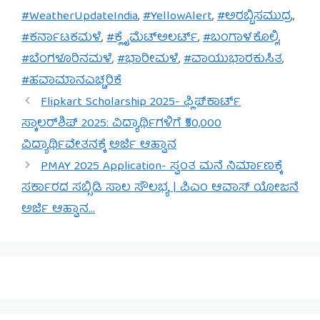
#WeatherUpdateIndia
,
#YellowAlert
,
#ಅರಬ್ಬಿಸಮುದ್ರ
,
#ಕರ್ನಾಟಕಮಳೆ
,
#ಕ್ಲೈಮೆಟ್‌ಅಲರ್ಟ್
,
#ಬಂಗಾಳಕೊಲ್ಲಿ
,
#ಬೆಂಗಳೂರಿನಮಳೆ
,
#ಭಾರೀಮಳೆ
,
#ವಾಯುಭಾರಕುಸಿತ
,
#ಹವಾಮಾನಎಚ್ಚರಿಕೆ
Flipkart Scholarship 2025- ಫ್ಲಿಪ್‌ಕಾರ್ಟ್
ಸ್ಕಾಲರ್‌ಶಿಪ್ 2025: ವಿದ್ಯಾರ್ಥಿಗಳಿಗೆ ₹50,000
ವಿದ್ಯಾರ್ಥಿವೇತನಕ್ಕೆ ಅರ್ಜಿ ಆಹ್ವಾನ
PMAY 2025 Application- ಸ್ವಂತ ಮನೆ ನಿರ್ಮಾಣಕ್ಕೆ
ಸರ್ಕಾರದ ಸಬ್ಸಿಡಿ ಸಾಲ ಸೌಲಭ್ಯ | ಪಿಎಂ ಆವಾಸ್ ಯೋಜನೆ
ಅರ್ಜಿ ಆಹ್ವಾನ…