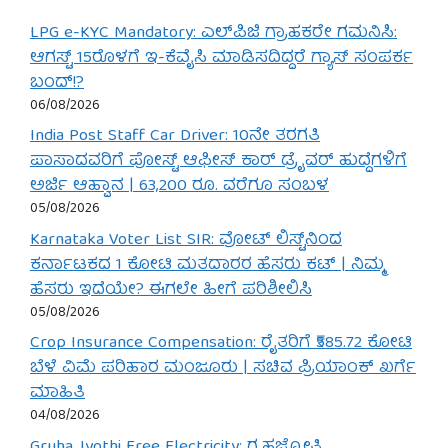
LPG e-KYC Mandatory: ಎಲ್‌ಪಿಜಿ ಗ್ರಾಹಕರೇ ಗಮನಿಸಿ:
ಆಗಸ್ಟ್ 15ರೊಳಗೆ ಇ-ಕೆವೈಸಿ ಮಾಡಿಸದಿದ್ದರೆ ಗ್ಯಾಸ್ ಸಂಪರ್ಕ
ಬಂದ್!?
06/08/2026
India Post Staff Car Driver: 10ನೇ ತರಗತಿ
ಪಾಸಾದವರಿಗೆ ಪೋಸ್ಟ್ ಆಫೀಸ್ ಕಾರ್ ಡ್ರೈವರ್ ಹುದ್ದೆಗಳಿಗೆ
ಅರ್ಜಿ ಆಹ್ವಾನ | 63,200 ರೂ. ವರೆಗೂ ಸಂಬಳ
05/08/2026
Karnataka Voter List SIR: ವೋಟ್ ಲಿಸ್ಟ್‌ನಿಂದ
ಕರ್ನಾಟಕದ 1 ಕೋಟಿ ಮತದಾರರ ಹೆಸರು ಕಟ್ | ನಿಮ್ಮ
ಹೆಸರು ಇದೆಯೇ? ಈಗಲೇ ಹೀಗೆ ಪರಿಶೀಲಿಸಿ
05/08/2026
Crop Insurance Compensation: ರೈತರಿಗೆ ₹585.72 ಕೋಟಿ
ಬೆಳೆ ವಿಮೆ ಪರಿಹಾರ ಮಂಜೂರು | ಸಚಿವ ಪ್ರಿಯಾಂಕ್ ಖರ್ಗೆ
ಮಾಹಿತಿ
04/08/2026
Gruha Jyothi Free Electricity: ಗೃಹಜ್ಯೋತಿ