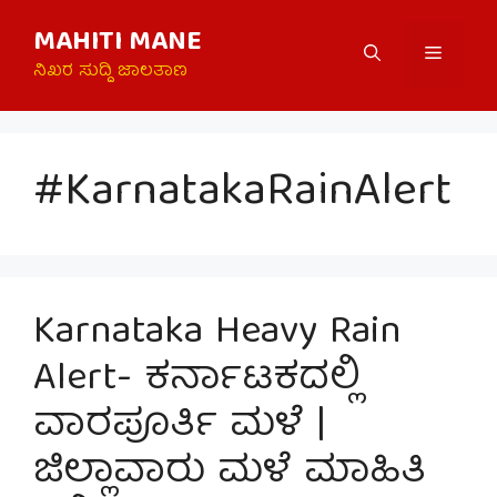
Skip
MAHITI MANE
to
Menu
content
ನಿಖರ ಸುದ್ದಿ ಜಾಲತಾಣ
#KarnatakaRainAlert
Karnataka Heavy Rain
Alert- ಕರ್ನಾಟಕದಲ್ಲಿ
ವಾರಪೂರ್ತಿ ಮಳೆ |
ಜಿಲ್ಲಾವಾರು ಮಳೆ ಮಾಹಿತಿ