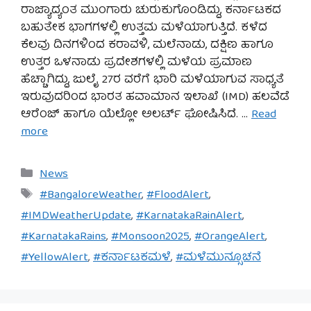
ರಾಜ್ಯಾದ್ಯಂತ ಮುಂಗಾರು ಚುರುಕುಗೊಂಡಿದ್ದು, ಕರ್ನಾಟಕದ
ಬಹುತೇಕ ಭಾಗಗಳಲ್ಲಿ ಉತ್ತಮ ಮಳೆಯಾಗುತ್ತಿದೆ. ಕಳೆದ
ಕೆಲವು ದಿನಗಳಿಂದ ಕರಾವಳಿ, ಮಲೆನಾಡು, ದಕ್ಷಿಣ ಹಾಗೂ
ಉತ್ತರ ಒಳನಾಡು ಪ್ರದೇಶಗಳಲ್ಲಿ ಮಳೆಯ ಪ್ರಮಾಣ
ಹೆಚ್ಚಾಗಿದ್ದು, ಜುಲೈ 27ರ ವರೆಗೆ ಭಾರಿ ಮಳೆಯಾಗುವ ಸಾಧ್ಯತೆ
ಇರುವುದರಿಂದ ಭಾರತ ಹವಾಮಾನ ಇಲಾಖೆ (IMD) ಹಲವೆಡೆ
ಆರೆಂಜ್ ಹಾಗೂ ಯೆಲ್ಲೋ ಅಲರ್ಟ್ ಘೋಷಿಸಿದೆ. …
Read
more
Categories
News
Tags
#BangaloreWeather
,
#FloodAlert
,
#IMDWeatherUpdate
,
#KarnatakaRainAlert
,
#KarnatakaRains
,
#Monsoon2025
,
#OrangeAlert
,
#YellowAlert
,
#ಕರ್ನಾಟಕಮಳೆ
,
#ಮಳೆಮುನ್ಸೂಚನೆ