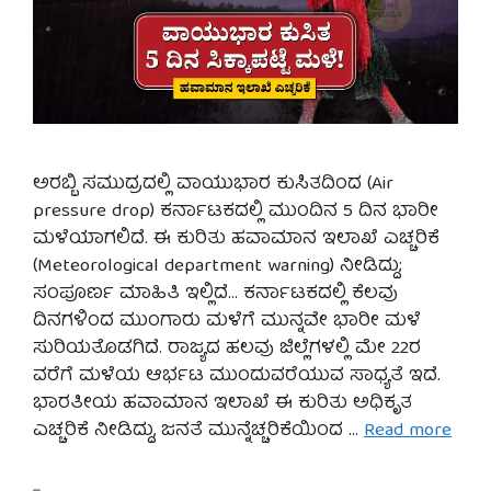
ಅರಬ್ಬಿ ಸಮುದ್ರದಲ್ಲಿ ವಾಯುಭಾರ ಕುಸಿತದಿಂದ (Air
pressure drop) ಕರ್ನಾಟಕದಲ್ಲಿ ಮುಂದಿನ 5 ದಿನ ಭಾರೀ
ಮಳೆಯಾಗಲಿದೆ. ಈ ಕುರಿತು ಹವಾಮಾನ ಇಲಾಖೆ ಎಚ್ಚರಿಕೆ
(Meteorological department warning) ನೀಡಿದ್ದು;
ಸಂಪೂರ್ಣ ಮಾಹಿತಿ ಇಲ್ಲಿದೆ… ಕರ್ನಾಟಕದಲ್ಲಿ ಕೆಲವು
ದಿನಗಳಿಂದ ಮುಂಗಾರು ಮಳೆಗೆ ಮುನ್ನವೇ ಭಾರೀ ಮಳೆ
ಸುರಿಯತೊಡಗಿದೆ. ರಾಜ್ಯದ ಹಲವು ಜಿಲ್ಲೆಗಳಲ್ಲಿ ಮೇ 22ರ
ವರೆಗೆ ಮಳೆಯ ಆರ್ಭಟ ಮುಂದುವರೆಯುವ ಸಾಧ್ಯತೆ ಇದೆ.
ಭಾರತೀಯ ಹವಾಮಾನ ಇಲಾಖೆ ಈ ಕುರಿತು ಅಧಿಕೃತ
ಎಚ್ಚರಿಕೆ ನೀಡಿದ್ದು, ಜನತೆ ಮುನ್ನೆಚ್ಚರಿಕೆಯಿಂದ …
Read more