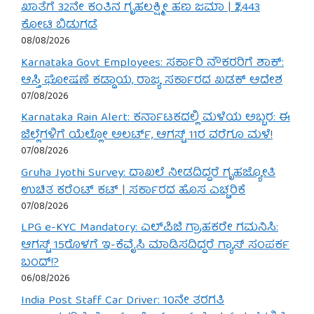
ಖಾತೆಗೆ 32ನೇ ಕಂತಿನ ಗೃಹಲಕ್ಷ್ಮೀ ಹಣ ಜಮಾ | ₹2,443
ಕೋಟಿ ಬಿಡುಗಡೆ
08/08/2026
Karnataka Govt Employees: ಸರ್ಕಾರಿ ನೌಕರರಿಗೆ ಶಾಕ್:
ಆಸ್ತಿ ಘೋಷಣೆ ಕಡ್ಡಾಯ, ರಾಜ್ಯ ಸರ್ಕಾರದ ಖಡಕ್ ಆದೇಶ
07/08/2026
Karnataka Rain Alert: ಕರ್ನಾಟಕದಲ್ಲಿ ಮಳೆಯ ಅಬ್ಬರ: ಈ
ಜಿಲ್ಲೆಗಳಿಗೆ ಯೆಲ್ಲೋ ಅಲರ್ಟ್, ಆಗಸ್ಟ್ 11ರ ವರೆಗೂ ಮಳೆ!
07/08/2026
Gruha Jyothi Survey: ದಾಖಲೆ ನೀಡದಿದ್ದರೆ ಗೃಹಜ್ಯೋತಿ
ಉಚಿತ ಕರೆಂಟ್ ಕಟ್ | ಸರ್ಕಾರದ ಹೊಸ ಎಚ್ಚರಿಕೆ
07/08/2026
LPG e-KYC Mandatory: ಎಲ್‌ಪಿಜಿ ಗ್ರಾಹಕರೇ ಗಮನಿಸಿ:
ಆಗಸ್ಟ್ 15ರೊಳಗೆ ಇ-ಕೆವೈಸಿ ಮಾಡಿಸದಿದ್ದರೆ ಗ್ಯಾಸ್ ಸಂಪರ್ಕ
ಬಂದ್!?
06/08/2026
India Post Staff Car Driver: 10ನೇ ತರಗತಿ