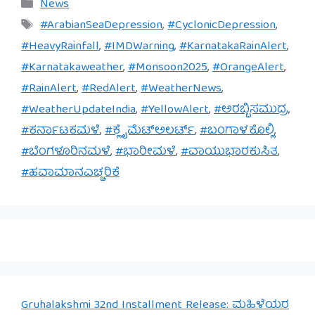
Categories
News
Tags
#ArabianSeaDepression
,
#CyclonicDepression
,
#HeavyRainfall
,
#IMDWarning
,
#KarnatakaRainAlert
,
#Karnatakaweather
,
#Monsoon2025
,
#OrangeAlert
,
#RainAlert
,
#RedAlert
,
#WeatherNews
,
#WeatherUpdateIndia
,
#YellowAlert
,
#ಅರಬ್ಬಿಸಮುದ್ರ
,
#ಕರ್ನಾಟಕಮಳೆ
,
#ಕ್ಲೈಮೆಟ್‌ಅಲರ್ಟ್
,
#ಬಂಗಾಳಕೊಲ್ಲಿ
,
#ಬೆಂಗಳೂರಿನಮಳೆ
,
#ಭಾರೀಮಳೆ
,
#ವಾಯುಭಾರಕುಸಿತ
,
#ಹವಾಮಾನಎಚ್ಚರಿಕೆ
Gruhalakshmi 32nd Installment Release: ಮಹಿಳೆಯರ