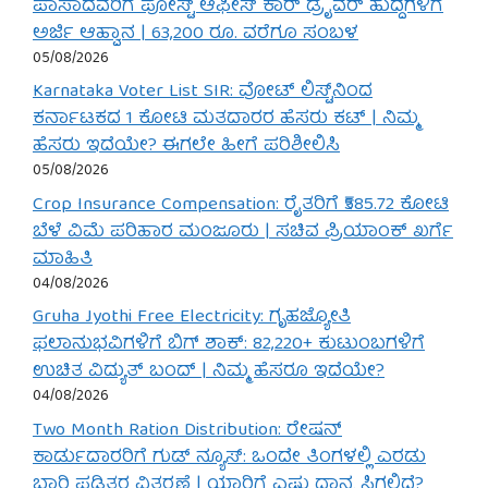
ಪಾಸಾದವರಿಗೆ ಪೋಸ್ಟ್ ಆಫೀಸ್ ಕಾರ್ ಡ್ರೈವರ್ ಹುದ್ದೆಗಳಿಗೆ
ಅರ್ಜಿ ಆಹ್ವಾನ | 63,200 ರೂ. ವರೆಗೂ ಸಂಬಳ
05/08/2026
Karnataka Voter List SIR: ವೋಟ್ ಲಿಸ್ಟ್‌ನಿಂದ
ಕರ್ನಾಟಕದ 1 ಕೋಟಿ ಮತದಾರರ ಹೆಸರು ಕಟ್ | ನಿಮ್ಮ
ಹೆಸರು ಇದೆಯೇ? ಈಗಲೇ ಹೀಗೆ ಪರಿಶೀಲಿಸಿ
05/08/2026
Crop Insurance Compensation: ರೈತರಿಗೆ ₹585.72 ಕೋಟಿ
ಬೆಳೆ ವಿಮೆ ಪರಿಹಾರ ಮಂಜೂರು | ಸಚಿವ ಪ್ರಿಯಾಂಕ್ ಖರ್ಗೆ
ಮಾಹಿತಿ
04/08/2026
Gruha Jyothi Free Electricity: ಗೃಹಜ್ಯೋತಿ
ಫಲಾನುಭವಿಗಳಿಗೆ ಬಿಗ್ ಶಾಕ್: 82,220+ ಕುಟುಂಬಗಳಿಗೆ
ಉಚಿತ ವಿದ್ಯುತ್ ಬಂದ್ | ನಿಮ್ಮ ಹೆಸರೂ ಇದೆಯೇ?
04/08/2026
Two Month Ration Distribution: ರೇಷನ್
ಕಾರ್ಡುದಾರರಿಗೆ ಗುಡ್ ನ್ಯೂಸ್: ಒಂದೇ ತಿಂಗಳಲ್ಲಿ ಎರಡು
ಬಾರಿ ಪಡಿತರ ವಿತರಣೆ | ಯಾರಿಗೆ ಎಷ್ಟು ಧಾನ್ಯ ಸಿಗಲಿದೆ?