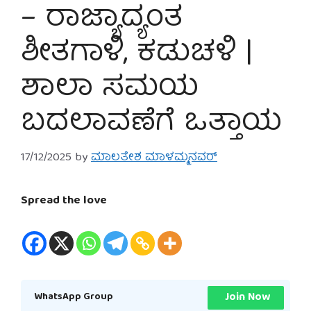
– ರಾಜ್ಯಾದ್ಯಂತ
ಶೀತಗಾಳಿ, ಕಡುಚಳಿ |
ಶಾಲಾ ಸಮಯ
ಬದಲಾವಣೆಗೆ ಒತ್ತಾಯ
17/12/2025
by
ಮಾಲತೇಶ ಮಾಳಮ್ಮನವರ್
Spread the love
Join Now
WhatsApp Group