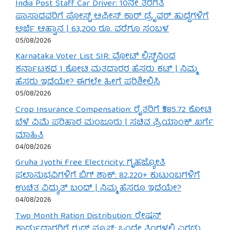
India Post Staff Car Driver: 10ನೇ ತರಗತಿ
ಪಾಸಾದವರಿಗೆ ಪೋಸ್ಟ್ ಆಫೀಸ್ ಕಾರ್ ಡ್ರೈವರ್ ಹುದ್ದೆಗಳಿಗೆ
ಅರ್ಜಿ ಆಹ್ವಾನ | 63,200 ರೂ. ವರೆಗೂ ಸಂಬಳ
05/08/2026
Karnataka Voter List SIR: ವೋಟ್ ಲಿಸ್ಟ್‌ನಿಂದ
ಕರ್ನಾಟಕದ 1 ಕೋಟಿ ಮತದಾರರ ಹೆಸರು ಕಟ್ | ನಿಮ್ಮ
ಹೆಸರು ಇದೆಯೇ? ಈಗಲೇ ಹೀಗೆ ಪರಿಶೀಲಿಸಿ
05/08/2026
Crop Insurance Compensation: ರೈತರಿಗೆ ₹585.72 ಕೋಟಿ
ಬೆಳೆ ವಿಮೆ ಪರಿಹಾರ ಮಂಜೂರು | ಸಚಿವ ಪ್ರಿಯಾಂಕ್ ಖರ್ಗೆ
ಮಾಹಿತಿ
04/08/2026
Gruha Jyothi Free Electricity: ಗೃಹಜ್ಯೋತಿ
ಫಲಾನುಭವಿಗಳಿಗೆ ಬಿಗ್ ಶಾಕ್: 82,220+ ಕುಟುಂಬಗಳಿಗೆ
ಉಚಿತ ವಿದ್ಯುತ್ ಬಂದ್ | ನಿಮ್ಮ ಹೆಸರೂ ಇದೆಯೇ?
04/08/2026
Two Month Ration Distribution: ರೇಷನ್
ಕಾರ್ಡುದಾರರಿಗೆ ಗುಡ್ ನ್ಯೂಸ್: ಒಂದೇ ತಿಂಗಳಲ್ಲಿ ಎರಡು