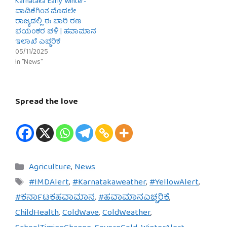
Karnataka Early Winter-
ವಾಡಿಕೆಗಿಂತ ಮೊದಲೇ
ರಾಜ್ಯದಲ್ಲಿ ಈ ಬಾರಿ ರಣ
ಭಯಂಕರ ಚಳಿ | ಹವಾಮಾನ
ಇಲಾಖೆ ಎಚ್ಚರಿಕೆ
05/11/2025
In "News"
Spread the love
Categories
Agriculture
,
News
Tags
#IMDAlert
,
#Karnatakaweather
,
#YellowAlert
,
#ಕರ್ನಾಟಕಹವಾಮಾನ
,
#ಹವಾಮಾನಎಚ್ಚರಿಕೆ
,
ChildHealth
,
ColdWave
,
ColdWeather
,