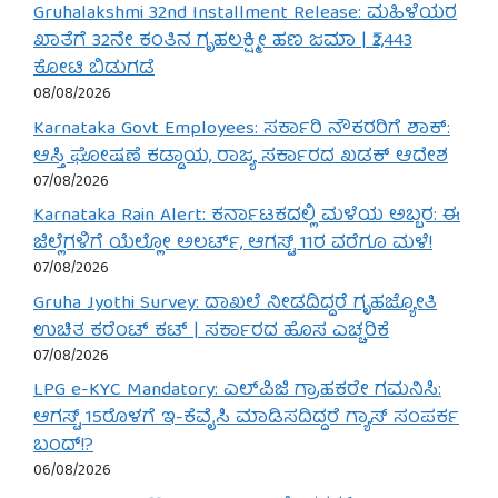
Gruhalakshmi 32nd Installment Release: ಮಹಿಳೆಯರ
ಖಾತೆಗೆ 32ನೇ ಕಂತಿನ ಗೃಹಲಕ್ಷ್ಮೀ ಹಣ ಜಮಾ | ₹2,443
ಕೋಟಿ ಬಿಡುಗಡೆ
08/08/2026
Karnataka Govt Employees: ಸರ್ಕಾರಿ ನೌಕರರಿಗೆ ಶಾಕ್:
ಆಸ್ತಿ ಘೋಷಣೆ ಕಡ್ಡಾಯ, ರಾಜ್ಯ ಸರ್ಕಾರದ ಖಡಕ್ ಆದೇಶ
07/08/2026
Karnataka Rain Alert: ಕರ್ನಾಟಕದಲ್ಲಿ ಮಳೆಯ ಅಬ್ಬರ: ಈ
ಜಿಲ್ಲೆಗಳಿಗೆ ಯೆಲ್ಲೋ ಅಲರ್ಟ್, ಆಗಸ್ಟ್ 11ರ ವರೆಗೂ ಮಳೆ!
07/08/2026
Gruha Jyothi Survey: ದಾಖಲೆ ನೀಡದಿದ್ದರೆ ಗೃಹಜ್ಯೋತಿ
ಉಚಿತ ಕರೆಂಟ್ ಕಟ್ | ಸರ್ಕಾರದ ಹೊಸ ಎಚ್ಚರಿಕೆ
07/08/2026
LPG e-KYC Mandatory: ಎಲ್‌ಪಿಜಿ ಗ್ರಾಹಕರೇ ಗಮನಿಸಿ:
ಆಗಸ್ಟ್ 15ರೊಳಗೆ ಇ-ಕೆವೈಸಿ ಮಾಡಿಸದಿದ್ದರೆ ಗ್ಯಾಸ್ ಸಂಪರ್ಕ
ಬಂದ್!?
06/08/2026