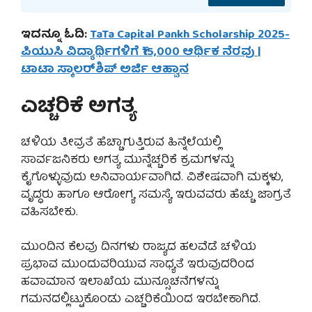
ಇದನ್ನೂ ಓದಿ:
TaTa Capital Pankh Scholarship 2025-
ಪಿಯುಸಿ ವಿದ್ಯಾರ್ಥಿಗಳಿಗೆ ₹15,000 ಆರ್ಥಿಕ ನೆರವು |
ಟಾಟಾ ಸ್ಕಾಲರ್‌ಶಿಪ್ ಅರ್ಜಿ ಆಹ್ವಾನ
ಎಚ್ಚರಿಕೆ ಅಗತ್ಯ
ಚಳಿಯ ತೀವ್ರತೆ ಹೆಚ್ಚಾಗುತ್ತಿರುವ ಹಿನ್ನೆಲೆಯಲ್ಲಿ
ಸಾರ್ವಜನಿಕರು ಅಗತ್ಯ ಮುನ್ನೆಚ್ಚರಿಕೆ ಕ್ರಮಗಳನ್ನು
ಕೈಗೊಳ್ಳುವುದು ಅನಿವಾರ್ಯವಾಗಿದೆ. ವಿಶೇಷವಾಗಿ ಮಕ್ಕಳು,
ವೃದ್ಧರು ಹಾಗೂ ಆರೋಗ್ಯ ಸಮಸ್ಯೆ ಇರುವವರು ಹೆಚ್ಚು ಜಾಗ್ರತೆ
ವಹಿಸಬೇಕು.
ಮುಂದಿನ ಕೆಲವು ದಿನಗಳು ರಾಜ್ಯದ ಹಲವೆಡೆ ಚಳಿಯ
ಪ್ರಭಾವ ಮುಂದುವರಿಯುವ ಸಾಧ್ಯತೆ ಇರುವುದರಿಂದ
ಹವಾಮಾನ ಇಲಾಖೆಯ ಮುನ್ಸೂಚನೆಗಳನ್ನು
ಗಮನದಲ್ಲಿಟ್ಟುಕೊಂಡು ಎಚ್ಚರಿಕೆಯಿಂದ ಇರಬೇಕಾಗಿದೆ.