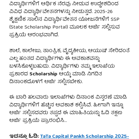
ವಿದ್ಯಾರ್ಥಿಗಳಿಗೆ ಆರ್ಥಿಕ ನೆರವು ನೀಡುವ ಉದ್ದೇಶದಿಂದ
ವಿವಿಧ ವಿದ್ಯಾರ್ಥಿವೇತನಗಳನ್ನು ನೀಡುತ್ತದೆ. 2025-26
ಶೈಕ್ಷಣಿಕ ಸಾಲಿನ ವಿದ್ಯಾರ್ಥಿವೇತನ ಯೋಜನೆಗಳಿಗೆ SSP
(State Scholarship Portal) ಮೂಲಕ ಅರ್ಜಿ ಸಲ್ಲಿಸುವ
ಪ್ರಕ್ರಿಯೆ ಆರಂಭವಾಗಿದೆ.
ಶಾಲೆ, ಕಾಲೇಜು, ತಾಂತ್ರಿಕ, ವೈದ್ಯಕೀಯ, ಆಯುಷ್ ಸೇರಿದಂತೆ
ಎಲ್ಲ ಹಂತದ ವಿದ್ಯಾರ್ಥಿಗಳು ಈ ಅವಕಾಶವನ್ನು
ಬಳಸಿಕೊಳ್ಳಬಹುದು. ವಿದ್ಯಾರ್ಥಿಗಳು ತಮ್ಮ ಇಲಾಖೆಯ
ಪ್ರಕಾರದ
Scholarship
ಆಯ್ಕೆ ಮಾಡಿ ನಿಗದಿತ
ದಿನಾಂಕದೊಳಗೆ ಅರ್ಜಿ ಸಲ್ಲಿಸಬೇಕು.
ಈ ಬಾರಿ ಹಲವಾರು ಇಲಾಖೆಗಳು ದಿನಾಂಕ ವಿಸ್ತರಣೆ ಮಾಡಿ
ವಿದ್ಯಾರ್ಥಿಗಳಿಗೆ ಹೆಚ್ಚಿನ ಅವಕಾಶ ಕಲ್ಪಿಸಿವೆ. ಹೀಗಾಗಿ ಇನ್ನೂ
ಅರ್ಜಿ ಸಲ್ಲಿಸದವರು ತಪ್ಪದೆ ಈ ಮಾಹಿತಿಯನ್ನು ಓದಿ ತಕ್ಷಣ
ಅರ್ಜಿ ಪ್ರಕ್ರಿಯೆ ಪ್ರಾರಂಭಿಸಿ…
ಇದನ್ನೂ ಓದಿ:
TaTa Capital Pankh Scholarship 2025-