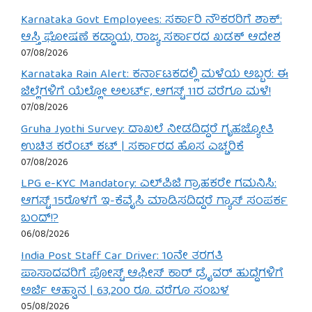
Karnataka Govt Employees: ಸರ್ಕಾರಿ ನೌಕರರಿಗೆ ಶಾಕ್:
ಆಸ್ತಿ ಘೋಷಣೆ ಕಡ್ಡಾಯ, ರಾಜ್ಯ ಸರ್ಕಾರದ ಖಡಕ್ ಆದೇಶ
07/08/2026
Karnataka Rain Alert: ಕರ್ನಾಟಕದಲ್ಲಿ ಮಳೆಯ ಅಬ್ಬರ: ಈ
ಜಿಲ್ಲೆಗಳಿಗೆ ಯೆಲ್ಲೋ ಅಲರ್ಟ್, ಆಗಸ್ಟ್ 11ರ ವರೆಗೂ ಮಳೆ!
07/08/2026
Gruha Jyothi Survey: ದಾಖಲೆ ನೀಡದಿದ್ದರೆ ಗೃಹಜ್ಯೋತಿ
ಉಚಿತ ಕರೆಂಟ್ ಕಟ್ | ಸರ್ಕಾರದ ಹೊಸ ಎಚ್ಚರಿಕೆ
07/08/2026
LPG e-KYC Mandatory: ಎಲ್‌ಪಿಜಿ ಗ್ರಾಹಕರೇ ಗಮನಿಸಿ:
ಆಗಸ್ಟ್ 15ರೊಳಗೆ ಇ-ಕೆವೈಸಿ ಮಾಡಿಸದಿದ್ದರೆ ಗ್ಯಾಸ್ ಸಂಪರ್ಕ
ಬಂದ್!?
06/08/2026
India Post Staff Car Driver: 10ನೇ ತರಗತಿ
ಪಾಸಾದವರಿಗೆ ಪೋಸ್ಟ್ ಆಫೀಸ್ ಕಾರ್ ಡ್ರೈವರ್ ಹುದ್ದೆಗಳಿಗೆ
ಅರ್ಜಿ ಆಹ್ವಾನ | 63,200 ರೂ. ವರೆಗೂ ಸಂಬಳ
05/08/2026