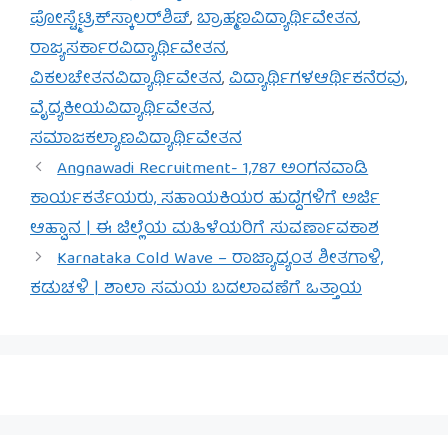
ಪೋಸ್ಟ್ಮೆಟ್ರಿಕ್‌ಸ್ಕಾಲರ್‌ಶಿಪ್
,
ಬ್ರಾಹ್ಮಣವಿದ್ಯಾರ್ಥಿವೇತನ
,
ರಾಜ್ಯಸರ್ಕಾರವಿದ್ಯಾರ್ಥಿವೇತನ
,
ವಿಕಲಚೇತನವಿದ್ಯಾರ್ಥಿವೇತನ
,
ವಿದ್ಯಾರ್ಥಿಗಳಆರ್ಥಿಕನೆರವು
,
ವೈದ್ಯಕೀಯವಿದ್ಯಾರ್ಥಿವೇತನ
,
ಸಮಾಜಕಲ್ಯಾಣವಿದ್ಯಾರ್ಥಿವೇತನ
Angnawadi Recruitment- 1,787 ಅಂಗನವಾಡಿ
ಕಾರ್ಯಕರ್ತೆಯರು, ಸಹಾಯಕಿಯರ ಹುದ್ದೆಗಳಿಗೆ ಅರ್ಜಿ
ಆಹ್ವಾನ | ಈ ಜಿಲ್ಲೆಯ ಮಹಿಳೆಯರಿಗೆ ಸುವರ್ಣಾವಕಾಶ
Karnataka Cold Wave – ರಾಜ್ಯಾದ್ಯಂತ ಶೀತಗಾಳಿ,
ಕಡುಚಳಿ | ಶಾಲಾ ಸಮಯ ಬದಲಾವಣೆಗೆ ಒತ್ತಾಯ