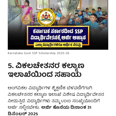
Karnataka Govt SSP Scholarship 2025-26
5. ವಿಕಲಚೇತನರ ಕಲ್ಯಾಣ
ಇಲಾಖೆಯಿಂದ ಸಹಾಯ
ಅಂಗವಿಕಲ ವಿದ್ಯಾರ್ಥಿಗಳ ಶೈಕ್ಷಣಿಕ ಬೆಳವಣಿಗೆಗಾಗಿ
ವಿಕಲಚೇತನರ ಕಲ್ಯಾಣ ಇಲಾಖೆ ವಿಶೇಷ ವಿದ್ಯಾರ್ಥಿವೇತನ
ನೀಡುತ್ತಿದೆ. ವಿದ್ಯಾರ್ಥಿಗಳು ತಮ್ಮ UDID ಸಂಖ್ಯೆಯೊಂದಿಗೆ
ಅರ್ಜಿ ಸಲ್ಲಿಸಬೇಕು.
ಅರ್ಜಿ ಕೊನೆಯ ದಿನಾಂಕ 31
ಡಿಸೆಂಬರ್ 2025