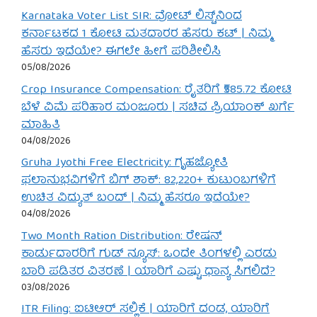
Karnataka Voter List SIR: ವೋಟ್ ಲಿಸ್ಟ್‌ನಿಂದ
ಕರ್ನಾಟಕದ 1 ಕೋಟಿ ಮತದಾರರ ಹೆಸರು ಕಟ್ | ನಿಮ್ಮ
ಹೆಸರು ಇದೆಯೇ? ಈಗಲೇ ಹೀಗೆ ಪರಿಶೀಲಿಸಿ
05/08/2026
Crop Insurance Compensation: ರೈತರಿಗೆ ₹585.72 ಕೋಟಿ
ಬೆಳೆ ವಿಮೆ ಪರಿಹಾರ ಮಂಜೂರು | ಸಚಿವ ಪ್ರಿಯಾಂಕ್ ಖರ್ಗೆ
ಮಾಹಿತಿ
04/08/2026
Gruha Jyothi Free Electricity: ಗೃಹಜ್ಯೋತಿ
ಫಲಾನುಭವಿಗಳಿಗೆ ಬಿಗ್ ಶಾಕ್: 82,220+ ಕುಟುಂಬಗಳಿಗೆ
ಉಚಿತ ವಿದ್ಯುತ್ ಬಂದ್ | ನಿಮ್ಮ ಹೆಸರೂ ಇದೆಯೇ?
04/08/2026
Two Month Ration Distribution: ರೇಷನ್
ಕಾರ್ಡುದಾರರಿಗೆ ಗುಡ್ ನ್ಯೂಸ್: ಒಂದೇ ತಿಂಗಳಲ್ಲಿ ಎರಡು
ಬಾರಿ ಪಡಿತರ ವಿತರಣೆ | ಯಾರಿಗೆ ಎಷ್ಟು ಧಾನ್ಯ ಸಿಗಲಿದೆ?
03/08/2026
ITR Filing: ಐಟಿಆರ್ ಸಲ್ಲಿಕೆ | ಯಾರಿಗೆ ದಂಡ, ಯಾರಿಗೆ