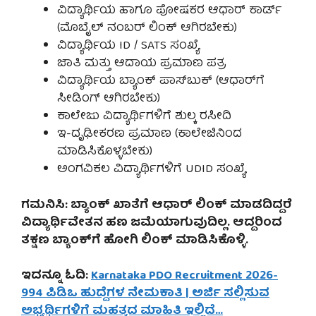
ವಿದ್ಯಾರ್ಥಿಯ ಹಾಗೂ ಪೋಷಕರ ಆಧಾರ್ ಕಾರ್ಡ್
(ಮೊಬೈಲ್ ನಂಬರ್ ಲಿಂಕ್ ಆಗಿರಬೇಕು)
ವಿದ್ಯಾರ್ಥಿಯ ID / SATS ಸಂಖ್ಯೆ
ಜಾತಿ ಮತ್ತು ಆದಾಯ ಪ್ರಮಾಣ ಪತ್ರ
ವಿದ್ಯಾರ್ಥಿಯ ಬ್ಯಾಂಕ್ ಪಾಸ್‌ಬುಕ್ (ಆಧಾರ್‌ಗೆ
ಸೀಡಿಂಗ್ ಆಗಿರಬೇಕು)
ಕಾಲೇಜು ವಿದ್ಯಾರ್ಥಿಗಳಿಗೆ ಶುಲ್ಕ ರಸೀದಿ
ಇ-ದೃಢೀಕರಣ ಪ್ರಮಾಣ (ಕಾಲೇಜಿನಿಂದ
ಮಾಡಿಸಿಕೊಳ್ಳಬೇಕು)
ಅಂಗವಿಕಲ ವಿದ್ಯಾರ್ಥಿಗಳಿಗೆ UDID ಸಂಖ್ಯೆ
ಗಮನಿಸಿ: ಬ್ಯಾಂಕ್ ಖಾತೆಗೆ ಆಧಾರ್ ಲಿಂಕ್ ಮಾಡದಿದ್ದರೆ
ವಿದ್ಯಾರ್ಥಿವೇತನ ಹಣ ಜಮೆಯಾಗುವುದಿಲ್ಲ. ಆದ್ದರಿಂದ
ತಕ್ಷಣ ಬ್ಯಾಂಕ್‌ಗೆ ಹೋಗಿ ಲಿಂಕ್ ಮಾಡಿಸಿಕೊಳ್ಳಿ.
ಇದನ್ನೂ ಓದಿ:
Karnataka PDO Recruitment 2026-
994 ಪಿಡಿಒ ಹುದ್ದೆಗಳ ನೇಮಕಾತಿ | ಅರ್ಜಿ ಸಲ್ಲಿಸುವ
ಅಭ್ಯರ್ಥಿಗಳಿಗೆ ಮಹತ್ವದ ಮಾಹಿತಿ ಇಲ್ಲಿದೆ…