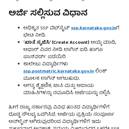
ಅರ್ಜಿ ಸಲ್ಲಿಸುವ ವಿಧಾನ
ಅಧಿಕೃತ SSP ವೆಬ್‌ಸೈಟ್
ssp.karnataka.gov.in
ಗೆ
ಭೇಟಿ ನೀಡಿ.
‘ಖಾತೆ ಸೃಜಿಸಿ’ (Create Account)
ಆಯ್ಕೆ ಮಾಡಿ,
ಆಧಾರ್ ವಿವರ ನೀಡಿ ಲಾಗಿನ್ ಐಡಿ ಹಾಗೂ
ಪಾಸ್‌ವರ್ಡ್ ಪಡೆಯಿರಿ.
ಕಾಲೇಜು ವಿದ್ಯಾರ್ಥಿಗಳು
ssp.postmatric.karnataka.gov.in
ಲಿಂಕ್
ಮೂಲಕ ಲಾಗಿನ್ ಆಗಬಹುದು.
ಅಗತ್ಯ ಶೈಕ್ಷಣಿಕ, ಜಾತಿ ಮತ್ತು ಆದಾಯ
ಮಾಹಿತಿಗಳನ್ನು ನಮೂದಿಸಿ ಅರ್ಜಿಯನ್ನು ಸಲ್ಲಿಸಿ.
ಹೀಗೆ ರಾಜ್ಯ ಸರ್ಕಾರವು ವಿವಿಧ ಹಂತದ ವಿದ್ಯಾರ್ಥಿಗಳಿಗೆ
ದೊಡ್ಡ ಸೌಲಭ್ಯ ಒದಗಿಸಿದೆ. ಅರ್ಜಿಯ ಪ್ರಕ್ರಿಯೆ ಸಂಪೂರ್ಣ
ಆನ್‌ಲೈನ್ ಆಗಿರುವುದರಿಂದ ವಿದ್ಯಾರ್ಥಿಗಳಿಗೆ ಇದು