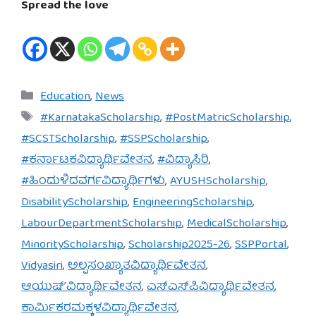
Spread the love
Categories
Education
,
News
Tags
#KarnatakaScholarship
,
#PostMatricScholarship
,
#SCSTScholarship
,
#SSPScholarship
,
#ಕರ್ನಾಟಕವಿದ್ಯಾರ್ಥಿವೇತನ
,
#ವಿದ್ಯಾಸಿರಿ
,
#ಹಿಂದುಳಿದವರ್ಗವಿದ್ಯಾರ್ಥಿಗಳು
,
AYUSHScholarship
,
DisabilityScholarship
,
EngineeringScholarship
,
LabourDepartmentScholarship
,
MedicalScholarship
,
MinorityScholarship
,
Scholarship2025-26
,
SSPPortal
,
Vidyasiri
,
ಅಲ್ಪಸಂಖ್ಯಾತವಿದ್ಯಾರ್ಥಿವೇತನ
,
ಆಯುಷ್’ವಿದ್ಯಾರ್ಥಿವೇತನ
,
ಎಸ್‌ಎಸ್‌ಪಿವಿದ್ಯಾರ್ಥಿವೇತನ
,
ಕಾರ್ಮಿಕರಮಕ್ಕಳವಿದ್ಯಾರ್ಥಿವೇತನ
,