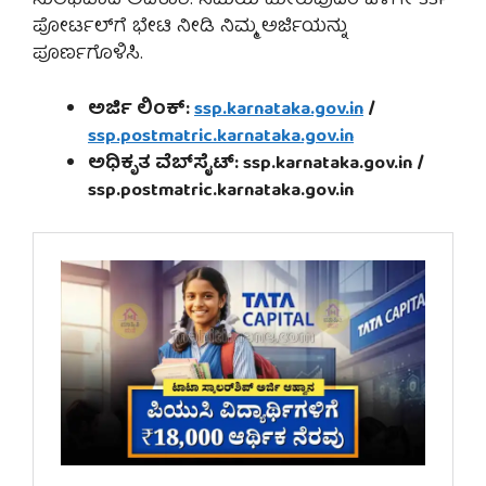
ಸುಲಭವಾದ ಅವಕಾಶ. ಸಮಯ ಮೀರುವುದರ ಒಳಗೇ SSP
ಪೋರ್ಟಲ್‌ಗೆ ಭೇಟಿ ನೀಡಿ ನಿಮ್ಮ ಅರ್ಜಿಯನ್ನು
ಪೂರ್ಣಗೊಳಿಸಿ.
ಅರ್ಜಿ ಲಿಂಕ್:
ssp.karnataka.gov.in
/
ssp.postmatric.karnataka.gov.in
ಅಧಿಕೃತ ವೆಬ್‌ಸೈಟ್: ssp.karnataka.gov.in /
ssp.postmatric.karnataka.gov.in