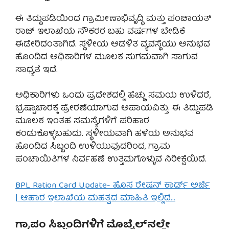
ಈ ತಿದ್ದುಪಡಿಯಿಂದ ಗ್ರಾಮೀಣಾಭಿವೃದ್ಧಿ ಮತ್ತು ಪಂಚಾಯತ್
ರಾಜ್ ಇಲಾಖೆಯ ನೌಕರರ ಬಹು ವರ್ಷಗಳ ಬೇಡಿಕೆ
ಈಡೇರಿದಂತಾಗಿದೆ. ಸ್ಥಳೀಯ ಆಡಳಿತ ವ್ಯವಸ್ಥೆಯು ಅನುಭವ
ಹೊಂದಿದ ಅಧಿಕಾರಿಗಳ ಮೂಲಕ ಸುಗಮವಾಗಿ ಸಾಗುವ
ಸಾಧ್ಯತೆ ಇದೆ.
ಅಧಿಕಾರಿಗಳು ಒಂದು ಪ್ರದೇಶದಲ್ಲಿ ಹೆಚ್ಚು ಸಮಯ ಉಳಿದರೆ,
ಭ್ರಷ್ಟಾಚಾರಕ್ಕೆ ಪ್ರೇರಣೆಯಾಗುವ ಅಪಾಯವಿತ್ತು. ಈ ತಿದ್ದುಪಡಿ
ಮೂಲಕ ಇಂತಹ ಸಮಸ್ಯೆಗಳಿಗೆ ಪರಿಹಾರ
ಕಂಡುಕೊಳ್ಳಬಹುದು. ಸ್ಥಳೀಯವಾಗಿ ಹಳೆಯ ಅನುಭವ
ಹೊಂದಿದ ಸಿಬ್ಬಂದಿ ಉಳಿಯುವುದರಿಂದ, ಗ್ರಾಮ
ಪಂಚಾಯಿತಿಗಳ ನಿರ್ವಹಣೆ ಉತ್ತಮಗೊಳ್ಳುವ ನಿರೀಕ್ಷೆಯಿದೆ.
BPL Ration Card Update- ಹೊಸ ರೇಷನ್ ಕಾರ್ಡ್ ಅರ್ಜಿ
| ಆಹಾರ ಇಲಾಖೆಯ ಮಹತ್ವದ ಮಾಹಿತಿ ಇಲ್ಲಿದೆ…
ಗ್ರಾಪಂ ಸಿಬ್ಬಂದಿಗಳಿಗೆ ಮೊಬೈಲ್‌ನಲ್ಲೇ