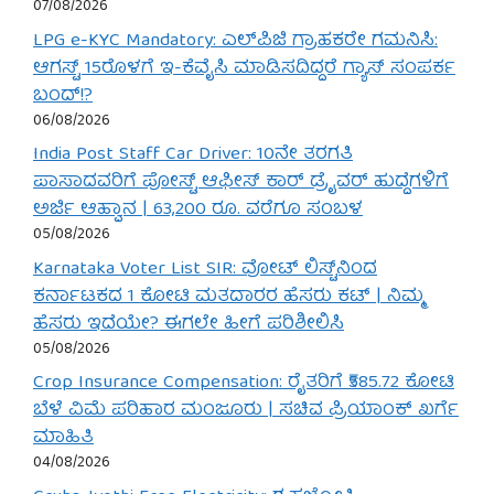
07/08/2026
LPG e-KYC Mandatory: ಎಲ್‌ಪಿಜಿ ಗ್ರಾಹಕರೇ ಗಮನಿಸಿ:
ಆಗಸ್ಟ್ 15ರೊಳಗೆ ಇ-ಕೆವೈಸಿ ಮಾಡಿಸದಿದ್ದರೆ ಗ್ಯಾಸ್ ಸಂಪರ್ಕ
ಬಂದ್!?
06/08/2026
India Post Staff Car Driver: 10ನೇ ತರಗತಿ
ಪಾಸಾದವರಿಗೆ ಪೋಸ್ಟ್ ಆಫೀಸ್ ಕಾರ್ ಡ್ರೈವರ್ ಹುದ್ದೆಗಳಿಗೆ
ಅರ್ಜಿ ಆಹ್ವಾನ | 63,200 ರೂ. ವರೆಗೂ ಸಂಬಳ
05/08/2026
Karnataka Voter List SIR: ವೋಟ್ ಲಿಸ್ಟ್‌ನಿಂದ
ಕರ್ನಾಟಕದ 1 ಕೋಟಿ ಮತದಾರರ ಹೆಸರು ಕಟ್ | ನಿಮ್ಮ
ಹೆಸರು ಇದೆಯೇ? ಈಗಲೇ ಹೀಗೆ ಪರಿಶೀಲಿಸಿ
05/08/2026
Crop Insurance Compensation: ರೈತರಿಗೆ ₹585.72 ಕೋಟಿ
ಬೆಳೆ ವಿಮೆ ಪರಿಹಾರ ಮಂಜೂರು | ಸಚಿವ ಪ್ರಿಯಾಂಕ್ ಖರ್ಗೆ
ಮಾಹಿತಿ
04/08/2026