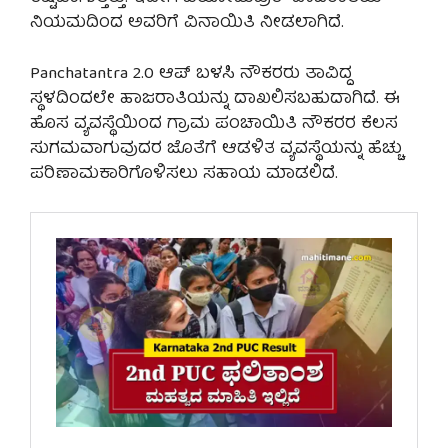
ನಿಯಮದಿಂದ ಅವರಿಗೆ ವಿನಾಯಿತಿ ನೀಡಲಾಗಿದೆ.
Panchatantra 2.0 ಆಪ್ ಬಳಸಿ ನೌಕರರು ತಾವಿದ್ದ
ಸ್ಥಳದಿಂದಲೇ ಹಾಜರಾತಿಯನ್ನು ದಾಖಲಿಸಬಹುದಾಗಿದೆ. ಈ
ಹೊಸ ವ್ಯವಸ್ಥೆಯಿಂದ ಗ್ರಾಮ ಪಂಚಾಯಿತಿ ನೌಕರರ ಕೆಲಸ
ಸುಗಮವಾಗುವುದರ ಜೊತೆಗೆ ಆಡಳಿತ ವ್ಯವಸ್ಥೆಯನ್ನು ಹೆಚ್ಚು
ಪರಿಣಾಮಕಾರಿಗೊಳಿಸಲು ಸಹಾಯ ಮಾಡಲಿದೆ.