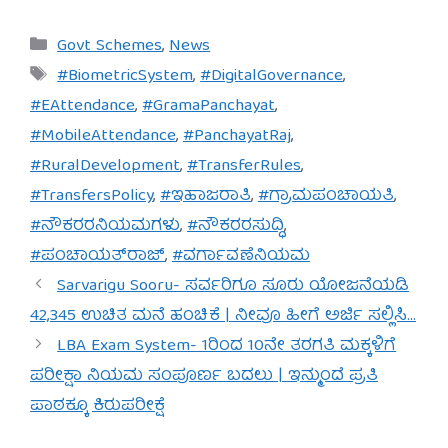
Categories
Govt Schemes
,
News
Tags
#BiometricSystem
,
#DigitalGovernance
,
#EAttendance
,
#GramaPanchayat
,
#MobileAttendance
,
#PanchayatRaj
,
#RuralDevelopment
,
#TransferRules
,
#TransfersPolicy
,
#ಇಹಾಜರಾತಿ
,
#ಗ್ರಾಮಪಂಚಾಯತಿ
,
#ನೌಕರರನಿಯಮಗಳು
,
#ನೌಕರರಸುದ್ಧಿ
,
#ಪಂಚಾಯತ್‌ರಾಜ್
,
#ವರ್ಗಾವಣೆನಿಯಮ
Sarvarigu Sooru- ಸರ್ವರಿಗೂ ಸೂರು ಯೋಜನೆಯಡಿ
42,345 ಉಚಿತ ಮನೆ ಹಂಚಿಕೆ | ನೀವೂ ಹೀಗೆ ಅರ್ಜಿ ಸಲ್ಲಿಸಿ…
LBA Exam System- 1ರಿಂದ 10ನೇ ತರಗತಿ ಮಕ್ಕಳಿಗೆ
ಪರೀಕ್ಷಾ ನಿಯಮ ಸಂಪೂರ್ಣ ಬದಲು | ಇನ್ಮುಂದೆ ಪ್ರತಿ
ಪಾಠಕ್ಕೂ ಕಿರುಪರೀಕ್ಷೆ