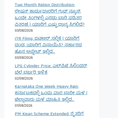
Two Month Ration Distribution:
ರೇಷನ್ ಕಾರ್ಡುದಾರರಿಗೆ ಗುಡ್ ನ್ಯೂಸ್:
ಒಂದೇ ತಿಂಗಳಲ್ಲಿ ಎರಡು ಬಾರಿ ಪಡಿತರ
ವಿತರಣೆ | ಯಾರಿಗೆ ಎಷ್ಟು ಧಾನ್ಯ ಸಿಗಲಿದೆ?
03/08/2026
ITR Filing: ಐಟಿಆರ್ ಸಲ್ಲಿಕೆ | ಯಾರಿಗೆ
ದಂಡ, ಯಾರಿಗೆ ವಿನಾಯಿತಿ? ಸರ್ಕಾರದ
ಹೊಸ ಅಪ್ಡೇಟ್ ಇಲ್ಲಿದೆ…
03/08/2026
LPG Cylinder Price: ಎಲ್‌ಪಿಜಿ ಸಿಲಿಂಡರ್
ಬೆಲೆ ಭರ್ಜರಿ ಇಳಿಕೆ
02/08/2026
Karnataka One Week Heavy Rain:
ಕರ್ನಾಟಕದಲ್ಲಿ ಒಂದು ವಾರ ಭಾರೀ ಮಳೆ |
ಜಿಲ್ಲಾವಾರು ಮಳೆ ಮಾಹಿತಿ ಇಲ್ಲಿದೆ…
01/08/2026
PM Kisan Scheme Extended: ರೈತರಿಗೆ