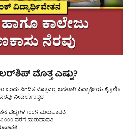
ರ್‌ಶಿಪ್ ಮೊತ್ತ ಎಷ್ಟು?
ಒಂದು ನಿಗದಿತ ಮೊತ್ತವಲ್ಲ; ಬದಲಾಗಿ ವಿದ್ಯಾರ್ಥಿಯ ಶೈಕ್ಷಣಿಕ
ನೆರವು ನೀಡಲಾಗುತ್ತದೆ.
ಷಣಿಕ ವೆಚ್ಚಗಳ 100% ಮರುಪಾವತಿ
 ₹40,000 ವರೆಗೆ ಮರುಪಾವತಿ
ಮರುಪಾವತಿ