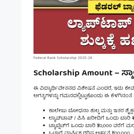
Federal Bank Scholarship 2025-26
Scholarship Amount – ಸ್ಕಾಲ
ಈ ವಿದ್ಯಾರ್ಥಿವೇತನದ ವಿಶೇಷತೆ ಎಂದರೆ, ಇದು ಕೇವಲ 
ಅಗತ್ಯಗಳನ್ನು ಗಮನದಲ್ಲಿಟ್ಟುಕೊಂಡು ಈ ಕೆಳಗಿನಂತೆ 
ಕಾಲೇಜು ಬೋಧನಾ ಶುಲ್ಕ ಮತ್ತು ಇತರ ಶೈಕ್
ಲ್ಯಾಪ್‌ಟಾಪ್ / ಪಿಸಿ ಖರೀದಿಗೆ ಒಂದು ಬಾರಿ
ಟ್ಯಾಬ್ಲೆಟ್‌ಗೆ ಒಂದು ಬಾರಿ ₹30,000 ವರೆಗೆ 
ಒಟ್ಟಾರೆ ವಾರ್ಷಿಕ ಗರಿಷ್ಠ ಅರ್ಹತೆ ₹1,00,000