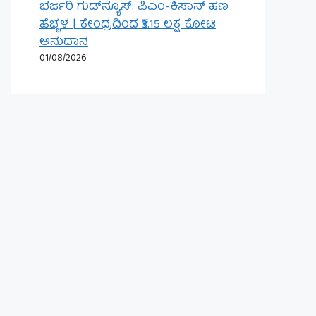
ಭರ್ಜರಿ ಗುಡ್‌ನ್ಯೂಸ್: ಪಿಎಂ-ಕಿಸಾನ್ ಹಣ
ಹೆಚ್ಚಳ | ಕೇಂದ್ರದಿಂದ ₹3.15 ಲಕ್ಷ ಕೋಟಿ
ಅನುದಾನ
01/08/2026