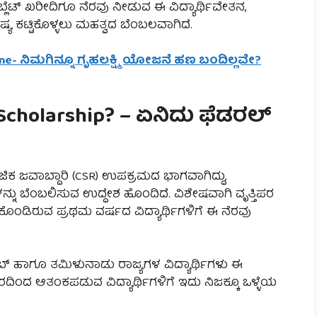
ಬ್ಲೆಟ್ ಖರೀದಿಗೂ ನೆರವು ನೀಡುವ ಈ ವಿದ್ಯಾರ್ಥಿವೇತನ,
ಯ ಕಟ್ಟಿಕೊಳ್ಳಲು ಮಹತ್ವದ ಬೆಂಬಲವಾಗಿದೆ.
line- ನಿಮಗಿನ್ನೂ ಗೃಹಲಕ್ಷ್ಮಿ ಯೋಜನೆ ಹಣ ಬಂದಿಲ್ಲವೇ?
 Scholarship? – ಏನಿದು ಫೆಡರಲ್
ಜಿಕ ಜವಾಬ್ದಾರಿ (CSR) ಉಪಕ್ರಮದ ಭಾಗವಾಗಿದ್ದು,
ಳನ್ನು ಬೆಂಬಲಿಸುವ ಉದ್ದೇಶ ಹೊಂದಿದೆ. ವಿಶೇಷವಾಗಿ ವೃತ್ತಿಪರ
ಕೊಂಡಿರುವ ಪ್ರಥಮ ವರ್ಷದ ವಿದ್ಯಾರ್ಥಿಗಳಿಗೆ ಈ ನೆರವು
ಬ್ ಹಾಗೂ ತಮಿಳುನಾಡು ರಾಜ್ಯಗಳ ವಿದ್ಯಾರ್ಥಿಗಳು ಈ
ದಿಂದ ಆತಂಕಪಡುವ ವಿದ್ಯಾರ್ಥಿಗಳಿಗೆ ಇದು ನಿಜಕ್ಕೂ ಒಳ್ಳೆಯ