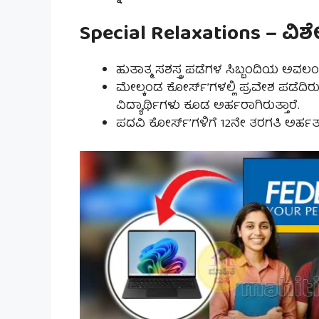
Special Relaxations – ವಿ
ಹುತಾತ್ಮ ಸಶಸ್ತ್ರ ಪಡೆಗಳ ಸಿಬ್ಬಂದಿಯ ಅವಲ
ಮೇಲ್ಕಂಡ ಕೋರ್ಸ್’ಗಳಲ್ಲಿ ಪ್ರವೇಶ ಪಡೆದ
ವಿದ್ಯಾರ್ಥಿಗಳು ಕೂಡ ಅರ್ಹರಾಗಿರುತ್ತಾರೆ.
ಪದವಿ ಕೋರ್ಸ್’ಗಳಿಗೆ 12ನೇ ತರಗತಿ ಅರ್ಹತಾ ಪ