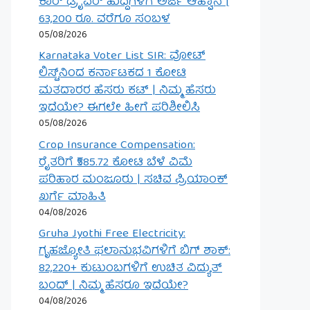
ಕಾರ್ ಡ್ರೈವರ್ ಹುದ್ದೆಗಳಿಗೆ ಅರ್ಜಿ ಆಹ್ವಾನ |
63,200 ರೂ. ವರೆಗೂ ಸಂಬಳ
05/08/2026
Karnataka Voter List SIR: ವೋಟ್
ಲಿಸ್ಟ್‌ನಿಂದ ಕರ್ನಾಟಕದ 1 ಕೋಟಿ
ಮತದಾರರ ಹೆಸರು ಕಟ್ | ನಿಮ್ಮ ಹೆಸರು
ಇದೆಯೇ? ಈಗಲೇ ಹೀಗೆ ಪರಿಶೀಲಿಸಿ
05/08/2026
Crop Insurance Compensation:
ರೈತರಿಗೆ ₹585.72 ಕೋಟಿ ಬೆಳೆ ವಿಮೆ
ಪರಿಹಾರ ಮಂಜೂರು | ಸಚಿವ ಪ್ರಿಯಾಂಕ್
ಖರ್ಗೆ ಮಾಹಿತಿ
04/08/2026
Gruha Jyothi Free Electricity:
ಗೃಹಜ್ಯೋತಿ ಫಲಾನುಭವಿಗಳಿಗೆ ಬಿಗ್ ಶಾಕ್:
82,220+ ಕುಟುಂಬಗಳಿಗೆ ಉಚಿತ ವಿದ್ಯುತ್
ಬಂದ್ | ನಿಮ್ಮ ಹೆಸರೂ ಇದೆಯೇ?
04/08/2026