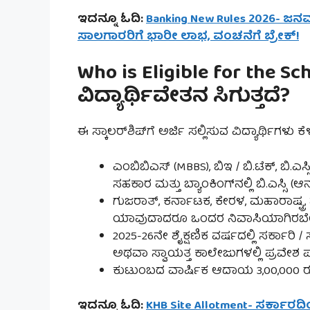
ಇದನ್ನೂ ಓದಿ:
Banking New Rules 2026- ಜನ
ಸಾಲಗಾರರಿಗೆ ಭಾರೀ ಲಾಭ, ವಂಚನೆಗೆ ಬ್ರೇಕ್!
Who is Eligible for the S
ವಿದ್ಯಾರ್ಥಿವೇತನ ಸಿಗುತ್ತದೆ?
ಈ ಸ್ಕಾಲರ್‌ಶಿಪ್‌ಗೆ ಅರ್ಜಿ ಸಲ್ಲಿಸುವ ವಿದ್ಯಾರ್ಥಿಗಳ
ಎಂಬಿಬಿಎಸ್ (MBBS), ಬಿಇ / ಬಿ.ಟೆಕ್, ಬಿ.ಎಸ್
ಸಹಕಾರ ಮತ್ತು ಬ್ಯಾಂಕಿಂಗ್‌ನಲ್ಲಿ ಬಿ.ಎಸ್ಸಿ (
ಗುಜರಾತ್, ಕರ್ನಾಟಕ, ಕೇರಳ, ಮಹಾರಾಷ್ಟ್
ಯಾವುದಾದರೂ ಒಂದರ ನಿವಾಸಿಯಾಗಿರಬೇ
2025-26ನೇ ಶೈಕ್ಷಣಿಕ ವರ್ಷದಲ್ಲಿ ಸರ್ಕಾರಿ 
ಅಥವಾ ಸ್ವಾಯತ್ತ ಕಾಲೇಜುಗಳಲ್ಲಿ ಪ್ರವೇಶ 
ಕುಟುಂಬದ ವಾರ್ಷಿಕ ಆದಾಯ 3,00,000 ರ
ಇದನ್ನೂ ಓದಿ:
KHB Site Allotment- ಸರ್ಕಾರದಿ