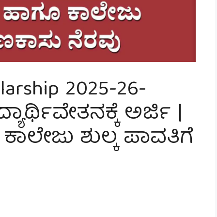
larship 2025-26-
ಯಾರ್ಥಿವೇತನಕ್ಕೆ ಅರ್ಜಿ |
ೆ ಕಾಲೇಜು ಶುಲ್ಕ ಪಾವತಿಗೆ