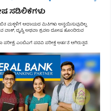
ಶೇಷ ಸಡಿಲಿಕೆಗಳು
ಂಬಿತ ಮಕ್ಕಳಿಗೆ ಆದಾಯದ ಮಿತಿಗಳು ಅನ್ವಯಿಸುವುದಿಲ್ಲ.
ಿರುವ ವಾಕ್, ದೃಷ್ಟಿ ಅಥವಾ ಶ್ರವಣ ದೋಷ ಹೊಂದಿರುವ
ರೀಕ್ಷೆ, ಎಂಬಿಎಗೆ ಪದವಿ ಪರೀಕ್ಷೆ ಅರ್ಹತೆ ಆಗಿರುತ್ತದೆ.