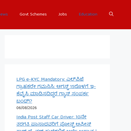
ews
Govt Schemes
Jobs
Education
LPG e-KYC Mandatory: ಎಲ್‌ಪಿಜಿ
ಗ್ರಾಹಕರೇ ಗಮನಿಸಿ: ಆಗಸ್ಟ್ 15ರೊಳಗೆ ಇ-
ಕೆವೈಸಿ ಮಾಡಿಸದಿದ್ದರೆ ಗ್ಯಾಸ್ ಸಂಪರ್ಕ
ಬಂದ್!?
06/08/2026
India Post Staff Car Driver: 10ನೇ
ತರಗತಿ ಪಾಸಾದವರಿಗೆ ಪೋಸ್ಟ್ ಆಫೀಸ್