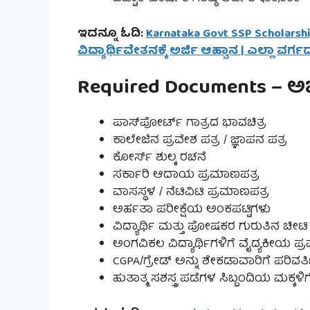
ಇದನ್ನೂ ಓದಿ:
Karnataka Govt SSP Scholars
ವಿದ್ಯಾರ್ಥಿವೇತನಕ್ಕೆ ಅರ್ಜಿ ಆಹ್ವಾನ | ಎಲ್ಲಾ ವರ್
Required Documents – ಅ
ಪಾಸ್‌ಪೋರ್ಟ್ ಗಾತ್ರದ ಭಾವಚಿತ್ರ
ಕಾಲೇಜಿನ ಪ್ರವೇಶ ಪತ್ರ / ಜ್ಞಾಪನ ಪತ್ರ
ಕೋರ್ಸ್ ಶುಲ್ಕ ರಚನೆ
ಸರ್ಕಾರಿ ಆದಾಯ ಪ್ರಮಾಣಪತ್ರ
ವಾಸಸ್ಥಳ / ನೆಟಿವಿಟಿ ಪ್ರಮಾಣಪತ್ರ
ಅರ್ಹತಾ ಪರೀಕ್ಷೆಯ ಅಂಕಪಟ್ಟಿಗಳು
ವಿದ್ಯಾರ್ಥಿ ಮತ್ತು ಪೋಷಕರ ಗುರುತಿನ ಚೀಟ
ಅಂಗವಿಕಲ ವಿದ್ಯಾರ್ಥಿಗಳಿಗೆ ವೈದ್ಯಕೀಯ ಪ
CGPA/ಗ್ರೇಡ್ ಅನ್ನು ಶೇಕಡಾವಾರಿಗೆ ಪರಿವರ್ತ
ಹುತಾತ್ಮ ಸಶಸ್ತ್ರ ಪಡೆಗಳ ಸಿಬ್ಬಂದಿಯ ಮಕ್ಕ