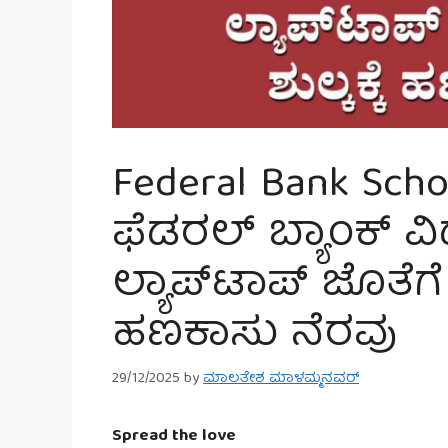
Federal Bank Scho
ಫೆಡರಲ್ ಬ್ಯಾಂಕ್ ವಿದ್
ಲ್ಯಾಪ್‌ಟಾಪ್ ಜೊತೆಗ
ಹಣಕಾಸು ನೆರವು
29/12/2025
by
ಮಾಲತೇಶ ಮಾಳಮ್ಮನವರ್
Spread the love