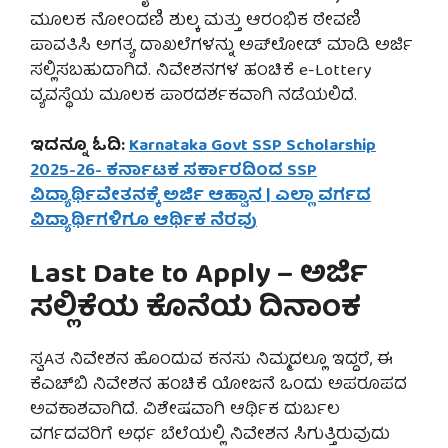
ಮೂಲಕ ನೋಂದಣಿ ಶುಲ್ಕ ಮತ್ತು ಆರಂಭಿಕ ಠೇವಣಿ
ಪಾವತಿಸಿ ಅಗತ್ಯ ದಾಖಲೆಗಳನ್ನು ಅಪ್‌ಲೋಡ್ ಮಾಡಿ ಅರ್ಜಿ
ಸಲ್ಲಿಸಬಹುದಾಗಿದೆ. ನಿವೇಶನಗಳ ಹಂಚಿಕೆ e-Lottery
ವ್ಯವಸ್ಥೆಯ ಮೂಲಕ ಪಾರದರ್ಶಕವಾಗಿ ನಡೆಯಲಿದೆ.
ಇದನ್ನೂ ಓದಿ:
Karnataka Govt SSP Scholarship
2025-26- ಕರ್ನಾಟಕ ಸರ್ಕಾರದಿಂದ SSP
ವಿದ್ಯಾರ್ಥಿವೇತನಕ್ಕೆ ಅರ್ಜಿ ಆಹ್ವಾನ | ಎಲ್ಲಾ ವರ್ಗದ
ವಿದ್ಯಾರ್ಥಿಗಳಿಗೂ ಆರ್ಥಿಕ ನೆರವು
Last Date to Apply – ಅರ್ಜಿ
ಸಲ್ಲಿಕೆಯ ಕೊನೆಯ ದಿನಾಂಕ
ಸ್ವAತ ನಿವೇಶನ ಹೊಂದುವ ಕನಸು ನಿಮ್ಮದಲ್ಲೂ ಇದ್ದರೆ, ಈ
ಕೆಎಚ್‌ಬಿ ನಿವೇಶನ ಹಂಚಿಕೆ ಯೋಜನೆ ಒಂದು ಅಪರೂಪದ
ಅವಕಾಶವಾಗಿದೆ. ವಿಶೇಷವಾಗಿ ಆರ್ಥಿಕ ದುರ್ಬಲ
ವರ್ಗದವರಿಗೆ ಅರ್ಧ ಬೆಲೆಯಲ್ಲಿ ನಿವೇಶನ ಸಿಗುತ್ತಿರುವುದು