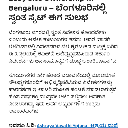
Bengaluru – ಬೆಂಗಳೂರಿನಲ್ಲಿ
ಸ್ವಂತ ಸೈಟ್ ಈಗ ಸುಲಭ
ಬೆಂಗಳೂರು ನಗರದಲ್ಲಿ ಸ್ವಂತ ನಿವೇಶನ ಹೊಂದಬೇಕು
ಎಂಬುದು ಅನೇಕ ಕುಟುಂಬಗಳ ಕನಸು. ಆದರೆ ಖಾಸಗಿ
ಲೇಔಟ್‌ಗಳಲ್ಲಿ ನಿವೇಶನಗಳ ಬೆಲೆ ಕೈಗೆಟುಕದ ಮಟ್ಟಕ್ಕೆ ಏರಿದೆ.
ಈ ಹಿನ್ನೆಲೆಯಲ್ಲಿ ಕೆಎಚ್‌ಬಿ ಅಭಿವೃದ್ಧಿಪಡಿಸಿರುವ ಸರ್ಕಾರಿ
ನಿವೇಶನಗಳು ಜನಸಾಮಾನ್ಯರಿಗೆ ದೊಡ್ಡ ಆಶಾಕಿರಣವಾಗಿವೆ.
ಸೂರ್ಯನಗರ 2ನೇ ಹಂತದ ಬಡಾವಣೆಯಲ್ಲಿ ಮೂಲಭೂತ
ಸೌಲಭ್ಯಗಳೊಂದಿಗೆ ಅಭಿವೃದ್ಧಿಪಡಿಸಿರುವ ನಿವೇಶನಗಳನ್ನು
ಪಾರದರ್ಶಕ ಇ-ಲಾಟರಿ ಮೂಲಕ ಹಂಚಿಕೆ ಮಾಡಲಾಗುತ್ತದೆ.
ಹೊಸ ವರ್ಷಕ್ಕೂ ಮುನ್ನವೇ ಅರ್ಜಿ ಸಲ್ಲಿಸಲು ಅವಕಾಶ
ನೀಡಲಾಗಿದ್ದು, ಇದು ಅರ್ಹ ಅಭ್ಯರ್ಥಿಗಳಿಗೆ ಉತ್ತಮ
ಅವಕಾಶವಾಗಿದೆ.
ಇದನ್ನೂ ಓದಿ:
Ashraya Vasathi Yojana- ಆಶ್ರಯ ಮನೆ