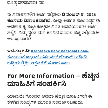
ದೊಡ್ಡ ವರದಾನವೇ ಸರಿ.
ಈ ನಿವೇಶನಗಳಿಗೆ ಅರ್ಜಿ ಸಲ್ಲಿಸಲು
ಡಿಸೆಂಬರ್ 31, 2025
ಕೊನೆಯ ದಿನಾಂಕವಾಗಿದೆ.
ನೀವು ಅರ್ಹತೆ ಹೊಂದಿದ್ದರೆ ಈ
ಅವಕಾಶ ಕೈ ತಪ್ಪಿಸಿಕೊಳ್ಳದೇ ನಿದಿತ ಅವಧಿಯೊಳಗೇ ಅರ್ಜಿ
ಸಲ್ಲಿಸಿ. ನಿಮ್ಮ ಸ್ವಂತ ಮನೆ ಕನಸಿನ ಮೊದಲ ಹೆಜ್ಜೆ ಇಲ್ಲಿಂದಲೇ
ಆರಂಭವಾಗಲಿ.
ಇದನ್ನೂ ಓದಿ:
Karnataka Bank Personal Loan-
ಕರ್ನಾಟಕ ಬ್ಯಾಂಕ್ ಪರ್ಸನಲ್ ಲೋನ್ | ಕಡಿಮೆ
ಬಡ್ಡಿಯಲ್ಲಿ ₹25 ಲಕ್ಷವರೆಗೆ ಸುಲಭ ಸಾಲ
For More Information – ಹೆಚ್ಚಿನ
ಮಾಹಿತಿಗೆ ಸಂಪರ್ಕಿಸಿ
ಯಾವುದೇ ಗೊಂದಲ ಅಥವಾ ಹೆಚ್ಚಿನ ಮಾಹಿತಿಗಾಗಿ ಈ
ಕೆಳಗಿನ ಸಂಖ್ಯೆಗಳ ಮೂಲಕ ಸಂಪರ್ಕಿಸಬಹುದು: