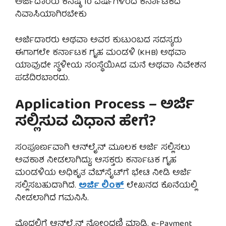
ಅರ್ಜಿದಾರರು ಕನಿಷ್ಠ 10 ವರ್ಷಗಳಿಂದ ಕರ್ನಾಟಕದ
ನಿವಾಸಿಯಾಗಿರಬೇಕು
ಅರ್ಜಿದಾರರು ಅಥವಾ ಅವರ ಕುಟುಂಬದ ಸದಸ್ಯರು
ಈಗಾಗಲೇ ಕರ್ನಾಟಕ ಗೃಹ ಮಂಡಳಿ (KHB) ಅಥವಾ
ಯಾವುದೇ ಸ್ಥಳೀಯ ಸಂಸ್ಥೆಯಿAದ ಮನೆ ಅಥವಾ ನಿವೇಶನ
ಪಡೆದಿರಬಾರದು.
Application Process – ಅರ್ಜಿ
ಸಲ್ಲಿಸುವ ವಿಧಾನ ಹೇಗೆ?
ಸಂಪೂರ್ಣವಾಗಿ ಆನ್‌ಲೈನ್ ಮೂಲಕ ಅರ್ಜಿ ಸಲ್ಲಿಸಲು
ಅವಕಾಶ ನೀಡಲಾಗಿದ್ದು; ಆಸಕ್ತರು ಕರ್ನಾಟಕ ಗೃಹ
ಮಂಡಳಿಯ ಅಧಿಕೃತ ವೆಬ್‌ಸೈಟ್‌ಗೆ ಭೇಟಿ ನೀಡಿ ಅರ್ಜಿ
ಸಲ್ಲಿಸಬಹುದಾಗಿದೆ.
ಅರ್ಜಿ ಲಿಂಕ್
ಲೇಖನದ ಕೊನೆಯಲ್ಲಿ
ನೀಡಲಾಗಿದೆ ಗಮನಿಸಿ.
ಮೊದಲಿಗೆ ಆನ್‌ಲೈನ್ ನೋಂದಣಿ ಮಾಡಿ. e-Payment