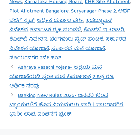
News
,
Karnataka Housing Board
,
KHB Site Allotment
,
Plot Allotment Bangalore
,
Suryanagar Phase 2
,
ಅರ್ಧ
ಬೆಲೆಗೆ ಸೈಟ್
,
ಆರ್ಥಿಕ ದುರ್ಬಲ ವರ್ಗ
,
ಇಡಬ್ಲ್ಯೂಎಸ್
ನಿವೇಶನ
,
ಕರ್ನಾಟಕ ಗೃಹ ಮಂಡಳಿ
,
ಕೆಎಚ್‌ಬಿ ಇ-ಲಾಟರಿ
,
ಕೆಎಚ್‌ಬಿ ನಿವೇಶನ
,
ಬೆಂಗಳೂರು ಸೈಟ್ ಹಂಚಿಕೆ
,
ಸರ್ಕಾರದ
ನಿವೇಶನ ಯೋಜನೆ
,
ಸರ್ಕಾರದ ಮನೆ ಯೋಜನೆ
,
ಸೂರ್ಯನಗರ 2ನೇ ಹಂತ
Ashraya Vasathi Yojana- ಆಶ್ರಯ ಮನೆ
ಯೋಜನೆಯಡಿ ಸ್ವಂತ ಮನೆ ನಿರ್ಮಾಣಕ್ಕೆ 2 ಲಕ್ಷ ರೂ.
ಆರ್ಥಿಕ ನೆರವು
Banking New Rules 2026- ಜನವರಿ 1ರಿಂದ
ಬ್ಯಾಂಕುಗಳಿಗೆ ಹೊಸ ನಿಯಮಗಳು ಜಾರಿ | ಸಾಲಗಾರರಿಗೆ
ಭಾರೀ ಲಾಭ, ವಂಚನೆಗೆ ಬ್ರೇಕ್!