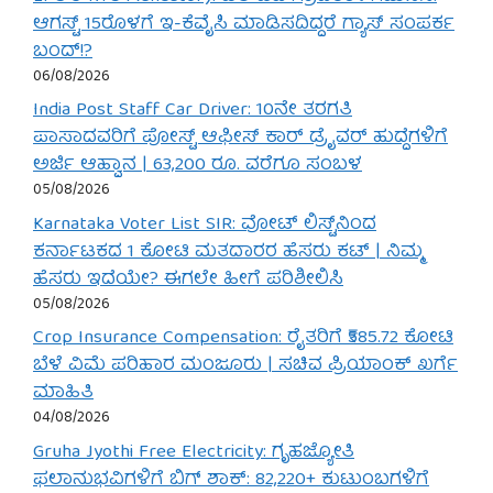
ಆಗಸ್ಟ್ 15ರೊಳಗೆ ಇ-ಕೆವೈಸಿ ಮಾಡಿಸದಿದ್ದರೆ ಗ್ಯಾಸ್ ಸಂಪರ್ಕ
ಬಂದ್!?
06/08/2026
India Post Staff Car Driver: 10ನೇ ತರಗತಿ
ಪಾಸಾದವರಿಗೆ ಪೋಸ್ಟ್ ಆಫೀಸ್ ಕಾರ್ ಡ್ರೈವರ್ ಹುದ್ದೆಗಳಿಗೆ
ಅರ್ಜಿ ಆಹ್ವಾನ | 63,200 ರೂ. ವರೆಗೂ ಸಂಬಳ
05/08/2026
Karnataka Voter List SIR: ವೋಟ್ ಲಿಸ್ಟ್‌ನಿಂದ
ಕರ್ನಾಟಕದ 1 ಕೋಟಿ ಮತದಾರರ ಹೆಸರು ಕಟ್ | ನಿಮ್ಮ
ಹೆಸರು ಇದೆಯೇ? ಈಗಲೇ ಹೀಗೆ ಪರಿಶೀಲಿಸಿ
05/08/2026
Crop Insurance Compensation: ರೈತರಿಗೆ ₹585.72 ಕೋಟಿ
ಬೆಳೆ ವಿಮೆ ಪರಿಹಾರ ಮಂಜೂರು | ಸಚಿವ ಪ್ರಿಯಾಂಕ್ ಖರ್ಗೆ
ಮಾಹಿತಿ
04/08/2026
Gruha Jyothi Free Electricity: ಗೃಹಜ್ಯೋತಿ
ಫಲಾನುಭವಿಗಳಿಗೆ ಬಿಗ್ ಶಾಕ್: 82,220+ ಕುಟುಂಬಗಳಿಗೆ