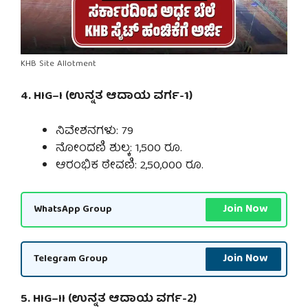
KHB Site Allotment
4. HIG–I (ಉನ್ನತ ಆದಾಯ ವರ್ಗ-1)
ನಿವೇಶನಗಳು: 79
ನೋಂದಣಿ ಶುಲ್ಕ: 1,500 ರೂ.
ಆರಂಭಿಕ ಠೇವಣಿ: 2,50,000 ರೂ.
Join Now
WhatsApp Group
Join Now
Telegram Group
5. HIG–II (ಉನ್ನತ ಆದಾಯ ವರ್ಗ-2)