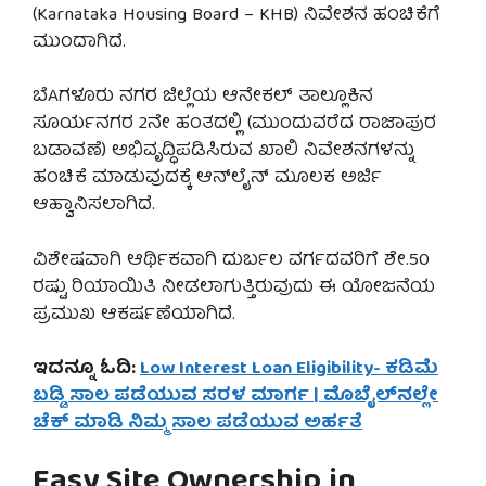
(Karnataka Housing Board – KHB) ನಿವೇಶನ ಹಂಚಿಕೆಗೆ
ಮುಂದಾಗಿದೆ.
ಬೆAಗಳೂರು ನಗರ ಜಿಲ್ಲೆಯ ಆನೇಕಲ್ ತಾಲ್ಲೂಕಿನ
ಸೂರ್ಯನಗರ 2ನೇ ಹಂತದಲ್ಲಿ (ಮುಂದುವರೆದ ರಾಜಾಪುರ
ಬಡಾವಣೆ) ಅಭಿವೃದ್ಧಿಪಡಿಸಿರುವ ಖಾಲಿ ನಿವೇಶನಗಳನ್ನು
ಹಂಚಿಕೆ ಮಾಡುವುದಕ್ಕೆ ಆನ್‌ಲೈನ್ ಮೂಲಕ ಅರ್ಜಿ
ಆಹ್ವಾನಿಸಲಾಗಿದೆ.
ವಿಶೇಷವಾಗಿ ಆರ್ಥಿಕವಾಗಿ ದುರ್ಬಲ ವರ್ಗದವರಿಗೆ ಶೇ.50
ರಷ್ಟು ರಿಯಾಯಿತಿ ನೀಡಲಾಗುತ್ತಿರುವುದು ಈ ಯೋಜನೆಯ
ಪ್ರಮುಖ ಆಕರ್ಷಣೆಯಾಗಿದೆ.
ಇದನ್ನೂ ಓದಿ:
Low Interest Loan Eligibility- ಕಡಿಮೆ
ಬಡ್ಡಿ ಸಾಲ ಪಡೆಯುವ ಸರಳ ಮಾರ್ಗ | ಮೊಬೈಲ್‌ನಲ್ಲೇ
ಚೆಕ್ ಮಾಡಿ ನಿಮ್ಮ ಸಾಲ ಪಡೆಯುವ ಅರ್ಹತೆ
Easy Site Ownership in