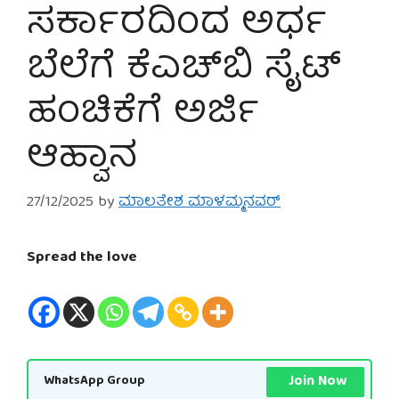
ಸರ್ಕಾರದಿಂದ ಅರ್ಧ
ಬೆಲೆಗೆ ಕೆಎಚ್‌ಬಿ ಸೈಟ್
ಹಂಚಿಕೆಗೆ ಅರ್ಜಿ
ಆಹ್ವಾನ
27/12/2025
by
ಮಾಲತೇಶ ಮಾಳಮ್ಮನವರ್
Spread the love
Join Now
WhatsApp Group