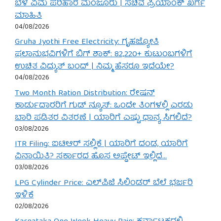
ಬೆಳೆ ವಿಮೆ ಪರಿಹಾರ ಮಂಜೂರು | ಸಚಿವ ಪ್ರಿಯಾಂಕ್ ಖರ್ಗೆ
ಮಾಹಿತಿ
04/08/2026
Gruha Jyothi Free Electricity: ಗೃಹಜ್ಯೋತಿ
ಫಲಾನುಭವಿಗಳಿಗೆ ಬಿಗ್ ಶಾಕ್: 82,220+ ಕುಟುಂಬಗಳಿಗೆ
ಉಚಿತ ವಿದ್ಯುತ್ ಬಂದ್ | ನಿಮ್ಮ ಹೆಸರೂ ಇದೆಯೇ?
04/08/2026
Two Month Ration Distribution: ರೇಷನ್
ಕಾರ್ಡುದಾರರಿಗೆ ಗುಡ್ ನ್ಯೂಸ್: ಒಂದೇ ತಿಂಗಳಲ್ಲಿ ಎರಡು
ಬಾರಿ ಪಡಿತರ ವಿತರಣೆ | ಯಾರಿಗೆ ಎಷ್ಟು ಧಾನ್ಯ ಸಿಗಲಿದೆ?
03/08/2026
ITR Filing: ಐಟಿಆರ್ ಸಲ್ಲಿಕೆ | ಯಾರಿಗೆ ದಂಡ, ಯಾರಿಗೆ
ವಿನಾಯಿತಿ? ಸರ್ಕಾರದ ಹೊಸ ಅಪ್ಡೇಟ್ ಇಲ್ಲಿದೆ…
03/08/2026
LPG Cylinder Price: ಎಲ್‌ಪಿಜಿ ಸಿಲಿಂಡರ್ ಬೆಲೆ ಭರ್ಜರಿ
ಇಳಿಕೆ
02/08/2026