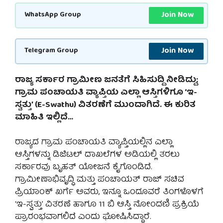
Join Now
WhatsApp Group
Join Now
Telegram Group
ರಾಜ್ಯ ಸರ್ಕಾರ ಗ್ರಾಮೀಣ ಜನತೆಗೆ ಸಿಹಿಸುದ್ದಿ ನೀಡಿದ್ದು;
ಗ್ರಾಮ ಪಂಚಾಯತಿ ವ್ಯಾಪ್ತಿಯ ಎಲ್ಲಾ ಆಸ್ತಿಗಳಿಗೂ ‘ಇ-
ಸ್ವತ್ತು’ (E-Swathu) ವಿತರಣೆಗೆ ಮುಂದಾಗಿದೆ. ಈ ಕುರಿತ
ಮಾಹಿತಿ ಇಲ್ಲಿದೆ…
ರಾಜ್ಯದ ಗ್ರಾಮ ಪಂಚಾಯತಿ ವ್ಯಾಪ್ತಿಯಲ್ಲಿನ ಎಲ್ಲಾ
ಆಸ್ತಿಗಳನ್ನು ಡಿಜಿಟಲ್ ದಾಖಲೆಗಳ ಅಡಿಯಲ್ಲಿ ತರಲು
ಸರ್ಕಾರವು ಬೃಹತ್ ಯೋಜನೆ ಕೈಗೊಂಡಿದೆ.
ಗ್ರಾಮೀಣಾಭಿವೃದ್ಧಿ ಮತ್ತು ಪಂಚಾಯತ್ ರಾಜ್ ಸಚಿವ
ಪ್ರಿಯಾಂಕ್ ಖರ್ಗೆ ಅವರು, ಇನ್ನೂ ಒಂದೂವರೆ ತಿಂಗಳೊಳಗೆ
‘ಇ-ಸ್ವತ್ತು’ ವಿತರಣೆ ಹಾಗೂ 11 ಬಿ ಆಸ್ತಿ ನೋಂದಣಿ ಪ್ರಕ್ರಿಯೆ
ಪ್ರಾರಂಭವಾಗಲಿದೆ ಎಂದು ಘೋಷಿಸಿದ್ದಾರೆ.