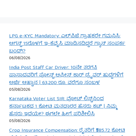
LPG e-KYC Mandatory: ಎಲ್‌ಪಿಜಿ ಗ್ರಾಹಕರೇ ಗಮನಿಸಿ:
ಆಗಸ್ಟ್ 15ರೊಳಗೆ ಇ-ಕೆವೈಸಿ ಮಾಡಿಸದಿದ್ದರೆ ಗ್ಯಾಸ್ ಸಂಪರ್ಕ
ಬಂದ್!?
06/08/2026
India Post Staff Car Driver: 10ನೇ ತರಗತಿ
ಪಾಸಾದವರಿಗೆ ಪೋಸ್ಟ್ ಆಫೀಸ್ ಕಾರ್ ಡ್ರೈವರ್ ಹುದ್ದೆಗಳಿಗೆ
ಅರ್ಜಿ ಆಹ್ವಾನ | 63,200 ರೂ. ವರೆಗೂ ಸಂಬಳ
05/08/2026
Karnataka Voter List SIR: ವೋಟ್ ಲಿಸ್ಟ್‌ನಿಂದ
ಕರ್ನಾಟಕದ 1 ಕೋಟಿ ಮತದಾರರ ಹೆಸರು ಕಟ್ | ನಿಮ್ಮ
ಹೆಸರು ಇದೆಯೇ? ಈಗಲೇ ಹೀಗೆ ಪರಿಶೀಲಿಸಿ
05/08/2026
Crop Insurance Compensation: ರೈತರಿಗೆ ₹585.72 ಕೋಟಿ