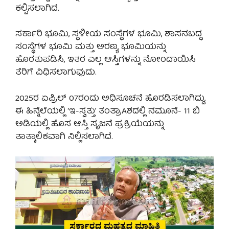
ಕಲ್ಪಿಸಲಾಗಿದೆ.
ಸರ್ಕಾರಿ ಭೂಮಿ, ಸ್ಥಳೀಯ ಸಂಸ್ಥೆಗಳ ಭೂಮಿ, ಶಾಸನಬದ್ಧ
ಸಂಸ್ಥೆಗಳ ಭೂಮಿ ಮತ್ತು ಅರಣ್ಯ ಭೂಮಿಯನ್ನು
ಹೊರತುಪಡಿಸಿ, ಇತರ ಎಲ್ಲ ಆಸ್ತಿಗಳನ್ನು ನೋಂದಾಯಿಸಿ
ತೆರಿಗೆ ವಿಧಿಸಲಾಗುವುದು.
2025ರ ಏಪ್ರಿಲ್ 07ರಂದು ಅಧಿಸೂಚನೆ ಹೊರಡಿಸಲಾಗಿದ್ದು,
ಈ ಹಿನ್ನೆಲೆಯಲ್ಲಿ ‘ಇ-ಸ್ವತ್ತು’ ತಂತ್ರಾAಶದಲ್ಲಿ ನಮೂನೆ- 11 ಬಿ
ಅಡಿಯಲ್ಲಿ ಹೊಸ ಆಸ್ತಿ ಸೃಜನೆ ಪ್ರಕ್ರಿಯೆಯನ್ನು
ತಾತ್ಕಾಲಿಕವಾಗಿ ನಿಲ್ಲಿಸಲಾಗಿದೆ.