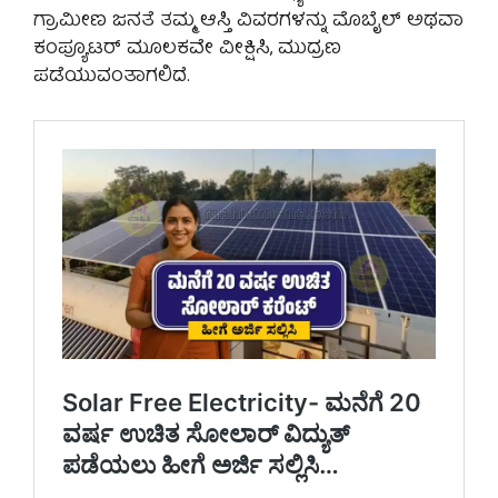
ಗ್ರಾಮೀಣ ಜನತೆ ತಮ್ಮ ಆಸ್ತಿ ವಿವರಗಳನ್ನು ಮೊಬೈಲ್ ಅಥವಾ
ಕಂಪ್ಯೂಟರ್ ಮೂಲಕವೇ ವೀಕ್ಷಿಸಿ, ಮುದ್ರಣ
ಪಡೆಯುವಂತಾಗಲಿದೆ.