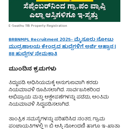
E-Swathu 11B Property Registration
BRBNMPL Recruitment 2025- ಮೈಸೂರು ನೋಟು
ಮುದ್ರಣಾಲಯ ಕೇಂದ್ರದ ಹುದ್ದೆಗಳಿಗೆ ಅರ್ಜಿ ಆಹ್ವಾನ |
88 ಹುದ್ದೆಗಳ ನೇಮಕಾತಿ
ಮುಂದಿನ ಕ್ರಮಗಳು
ತಿದ್ದುಪಡಿ ಅಧಿನಿಯಮಕ್ಕೆ ಅನುಗುಣವಾಗಿ ಕರಡು
ನಿಯಮಾವಳಿ ರೂಪಿಸಲಾಗಿದೆ. ಸಾರ್ವಜನಿಕರಿಂದ
ಅಭಿಪ್ರಾಯ ಮತ್ತು ಆಕ್ಷೇಪಣೆಗಳನ್ನು ಪಡೆದು, ಅಂತಿಮ
ನಿಯಮಾವಳಿ ಸಿದ್ಧಪಡಿಸಲಾಗಿದೆ.
ತಾಂತ್ರಿಕ ಸಮಸ್ಯೆಗಳನ್ನು ಪರಿಹರಿಸಿದ ನಂತರ, ಗ್ರಾಮ
ಪಂಚಾಯತಿಗಳಲ್ಲಿ 11 ಬಿ ಆಸ್ತಿ ನೋಂದಣಿ ಹಾಗೂ ಇ-ಖಾತಾ