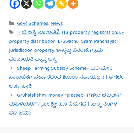
Categories
Govt Schemes
,
News
Tags
11 ಬಿ ಆಸ್ತಿ ನೋಂದಣಿ
,
11B property registration
,
E-
property distribution
,
E-Swathu
,
Gram Panchayat
jurisdiction property
,
ಇ-ಸ್ವತ್ತು ವಿತರಣೆ
,
ಗ್ರಾಮ
ಪಂಚಾಯತಿ ವ್ಯಾಪ್ತಿ ಆಸ್ತಿ
Sheep Farming Subsidy Scheme- ಕುರಿ-ಮೇಕೆ
ಸಾಕಾಣಿಕೆಗೆ ಸರ್ಕಾರದಿಂದ ₹50,000 ಸಹಾಯಧನ | ಈಗಲೇ
ಅರ್ಜಿ ಹಾಕಿ
Gruhalakshmi money released- ಗಣೇಶ ಚತುರ್ಥಿಗೆ
ಮಹಿಳೆಯರಿಗೆ ಗೃಹಲಕ್ಷ್ಮೀ ಹಣ ಬಿಡುಗಡೆ | ಜುಲೈ ತಿಂಗಳ
ಹಣ ಜಮಾ